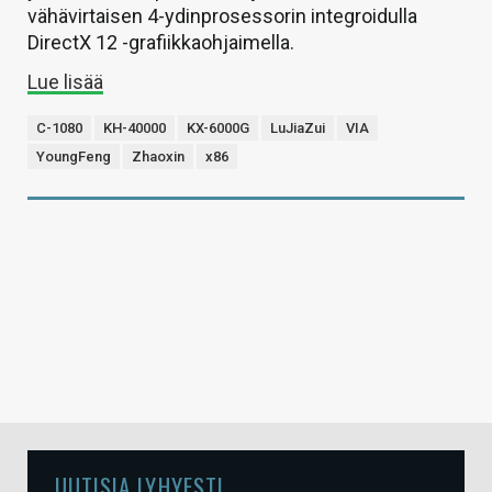
vähävirtaisen 4-ydinprosessorin integroidulla
DirectX 12 -grafiikkaohjaimella.
Lue lisää
C-1080
KH-40000
KX-6000G
LuJiaZui
VIA
YoungFeng
Zhaoxin
x86
UUTISIA LYHYESTI