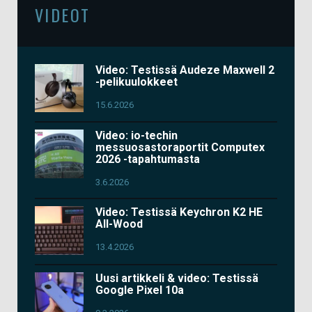
VIDEOT
Video: Testissä Audeze Maxwell 2
-pelikuulokkeet
15.6.2026
Video: io-techin
messuosastoraportit Computex
2026 -tapahtumasta
3.6.2026
Video: Testissä Keychron K2 HE
All-Wood
13.4.2026
Uusi artikkeli & video: Testissä
Google Pixel 10a