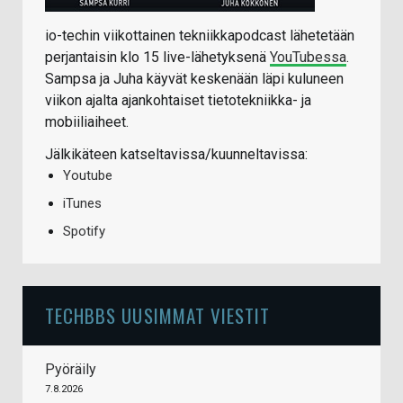
io-techin viikottainen tekniikkapodcast lähetetään
perjantaisin klo 15 live-lähetyksenä
YouTubessa
.
Sampsa ja Juha käyvät keskenään läpi kuluneen
viikon ajalta ajankohtaiset tietotekniikka- ja
mobiiliaiheet.
Jälkikäteen katseltavissa/kuunneltavissa:
Youtube
iTunes
Spotify
TECHBBS UUSIMMAT VIESTIT
Pyöräily
7.8.2026