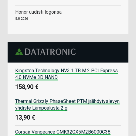
Honor uudisti logonsa
5.8.2026
Kingston Technology NV3 1 TB M.2 PCI Express
4.0 NVMe 3D NAND
158,90 €
Thermal Grizzly PhaseSheet PTM jäähdytyslevyn
yhdiste Lämpöalusta 2 g
13,90 €
Corsair Vengeance CMK32GX5M2B6000C38