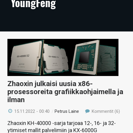
YoungFeng
ARTIKKELIT
VIDEOT
TECHBBS
TIETOA
HINTA.FI
KAUPPA
VAIHDA TEEMA
Zhaoxin julkaisi uusia x86-
prosessoreita grafiikkaohjaimella ja
ilman
15.11.2022 - 00:40
/
Petrus Laine
Kommentit (6)
HAKU
Zhaoxin KH-40000 -sarja tarjoaa 12-, 16- ja 32-
ytimiset mallit palvelimiin ja KX-6000G