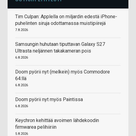
Tim Culpan: Applella on miljardin edestä iPhone-
puhelinten siruja odottamassa muistipiirejä
7.8.2026
Samsungin huhutaan tiputtavan Galaxy S27
Ultrasta neljännen takakameran pois
6.8.2026
Doom pyörii nyt (melkein) myös Commodore
64:llä
6.8.2026
Doom pyörii nyt myös Paintissa
6.8.2026
Keychron kehittää avoimen lähdekoodin
firmwarea pelihiiriin
5.8.2026