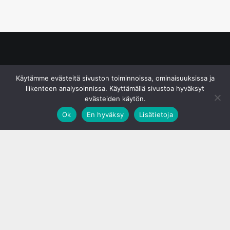
© S&J Media Oy
Käytämme evästeitä sivuston toiminnoissa, ominaisuuksissa ja
liikenteen analysoinnissa. Käyttämällä sivustoa hyväksyt
evästeiden käytön.
Ok
En hyväksy
Lisätietoja
;