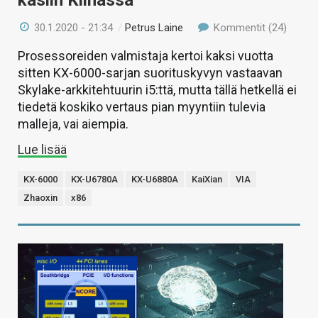
käsiin Kiinassa
30.1.2020 - 21:34
/
Petrus Laine
Kommentit (24)
Prosessoreiden valmistaja kertoi kaksi vuotta
sitten KX-6000-sarjan suorituskyvyn vastaavan
Skylake-arkkitehtuurin i5:ttä, mutta tällä hetkellä ei
tiedetä koskiko vertaus pian myyntiin tulevia
malleja, vai aiempia.
Lue lisää
KX-6000
KX-U6780A
KX-U6880A
KaiXian
VIA
Zhaoxin
x86