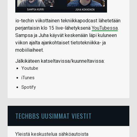
io-techin viikottainen tekniikkapodcast lähetetään
perjantaisin klo 15 live-lähetyksenä
YouTubessa
.
Sampsa ja Juha käyvät keskenään läpi kuluneen
viikon ajalta ajankohtaiset tietotekniikka- ja
mobiiliaiheet.
Jälkikäteen katseltavissa/kuunneltavissa:
Youtube
iTunes
Spotify
TECHBBS UUSIMMAT VIESTIT
Yleistä keskustelua sähköautoista