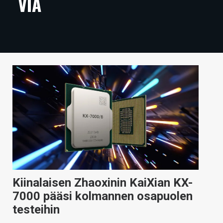
VIA
ARTIKKELIT
VIDEOT
TECHBBS
TIETOA
HINTA.FI
KAUPPA
VAIHDA TEEMA
Kiinalaisen Zhaoxinin KaiXian KX-
HAKU
7000 pääsi kolmannen osapuolen
testeihin