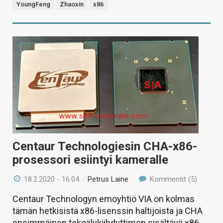
YoungFeng
Zhaoxin
x86
Centaur Technologiesin CHA-x86-
prosessori esiintyi kameralle
18.2.2020 - 16:04
/
Petrus Laine
Kommentit (5)
Centaur Technologyn emoyhtiö VIA on kolmas
tämän hetkisistä x86-lisenssin haltijoista ja CHA
ensimmäinen tekoälykiihdyttimen sisältävä x86-