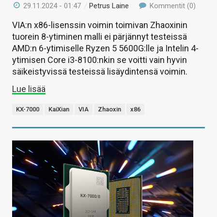
29.11.2024 - 01:47
/
Petrus Laine
Kommentit (0)
VIA:n x86-lisenssin voimin toimivan Zhaoxinin
tuorein 8-ytiminen malli ei pärjännyt testeissä
AMD:n 6-ytimiselle Ryzen 5 5600G:lle ja Intelin 4-
ytimisen Core i3-8100:nkin se voitti vain hyvin
säikeistyvissä testeissä lisäydintensä voimin.
Lue lisää
KX-7000
KaiXian
VIA
Zhaoxin
x86