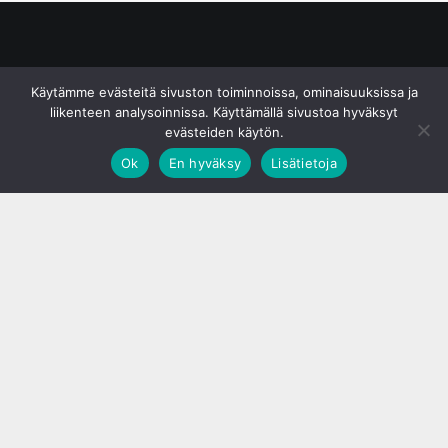
© S&J Media Oy
Käytämme evästeitä sivuston toiminnoissa, ominaisuuksissa ja
liikenteen analysoinnissa. Käyttämällä sivustoa hyväksyt
evästeiden käytön.
Ok
En hyväksy
Lisätietoja
;