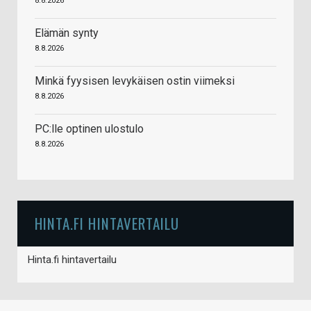
8.8.2026
Elämän synty
8.8.2026
Minkä fyysisen levykäisen ostin viimeksi
8.8.2026
PC:lle optinen ulostulo
8.8.2026
HINTA.FI HINTAVERTAILU
Hinta.fi hintavertailu