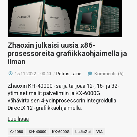
Zhaoxin julkaisi uusia x86-
prosessoreita grafiikkaohjaimella ja
ilman
15.11.2022 - 00:40
/
Petrus Laine
Kommentit (6)
Zhaoxin KH-40000 -sarja tarjoaa 12-, 16- ja 32-
ytimiset mallit palvelimiin ja KX-6000G
vähävirtaisen 4-ydinprosessorin integroidulla
DirectX 12 -grafiikkaohjaimella.
Lue lisää
C-1080
KH-40000
KX-6000G
LuJiaZui
VIA