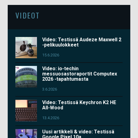
VIDEOT
Video: Testissä Audeze Maxwell 2
-pelikuulokkeet
15.6.2026
Video: io-techin
messuosastoraportit Computex
2026 -tapahtumasta
3.6.2026
Video: Testissä Keychron K2 HE
All-Wood
13.4.2026
Uusi artikkeli & video: Testissä
Google Pixel 10a