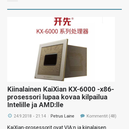
Kiinalainen KaiXian KX-6000 -x86-
prosessori lupaa kovaa kilpailua
Intelille ja AMD:lle
24.9.2018 - 21:14
/
Petrus Laine
Kommentit (48)
KaiXian-prosessorit ovat VIA:n ja kiinalaisen