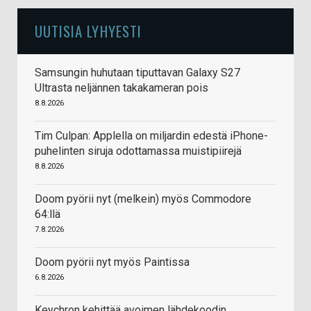
UUTISIA LYHYESTI
Samsungin huhutaan tiputtavan Galaxy S27
Ultrasta neljännen takakameran pois
8.8.2026
Tim Culpan: Applella on miljardin edestä iPhone-
puhelinten siruja odottamassa muistipiirejä
8.8.2026
Doom pyörii nyt (melkein) myös Commodore
64:llä
7.8.2026
Doom pyörii nyt myös Paintissa
6.8.2026
Keychron kehittää avoimen lähdekoodin