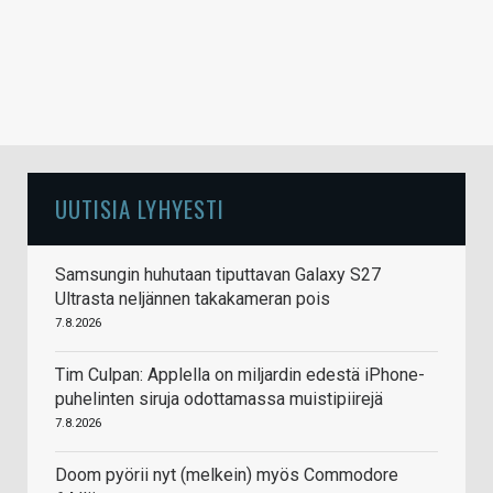
UUTISIA LYHYESTI
Samsungin huhutaan tiputtavan Galaxy S27
Ultrasta neljännen takakameran pois
7.8.2026
Tim Culpan: Applella on miljardin edestä iPhone-
puhelinten siruja odottamassa muistipiirejä
7.8.2026
Doom pyörii nyt (melkein) myös Commodore