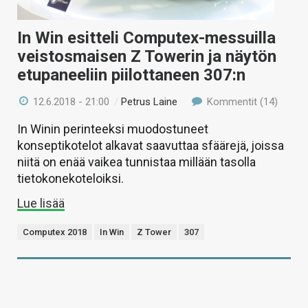
In Win esitteli Computex-messuilla
veistosmaisen Z Towerin ja näytön
etupaneeliin piilottaneen 307:n
12.6.2018 - 21:00
/
Petrus Laine
Kommentit (14)
In Winin perinteeksi muodostuneet
konseptikotelot alkavat saavuttaa sfäärejä, joissa
niitä on enää vaikea tunnistaa millään tasolla
tietokonekoteloiksi.
Lue lisää
Computex 2018
In Win
Z Tower
307