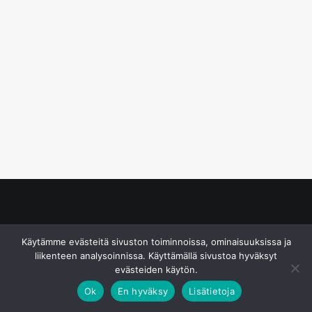
© S&J Media Oy
Käytämme evästeitä sivuston toiminnoissa, ominaisuuksissa ja
liikenteen analysoinnissa. Käyttämällä sivustoa hyväksyt
evästeiden käytön.
Ok
En hyväksy
Lisätietoja