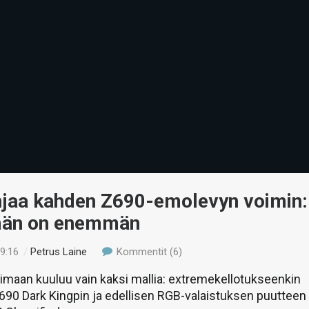
njaa kahden Z690-emolevyn voimin:
än on enemmän
19:16
/
Petrus Laine
Kommentit (6)
imaan kuuluu vain kaksi mallia: extremekellotukseenkin
690 Dark Kingpin ja edellisen RGB-valaistuksen puutteen