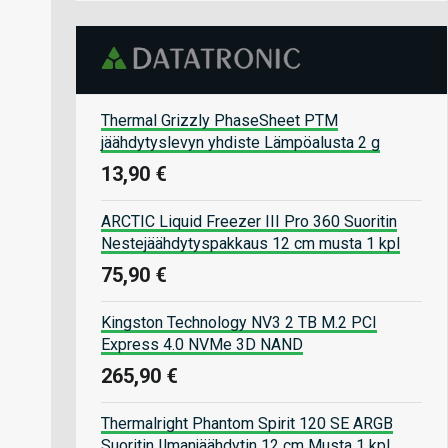
Thermal Grizzly PhaseSheet PTM
jäähdytyslevyn yhdiste Lämpöalusta 2 g
13,90 €
ARCTIC Liquid Freezer III Pro 360 Suoritin
Nestejäähdytyspakkaus 12 cm musta 1 kpl
75,90 €
Kingston Technology NV3 2 TB M.2 PCI
Express 4.0 NVMe 3D NAND
265,90 €
Thermalright Phantom Spirit 120 SE ARGB
Suoritin Ilmanjäähdytin 12 cm Musta 1 kpl