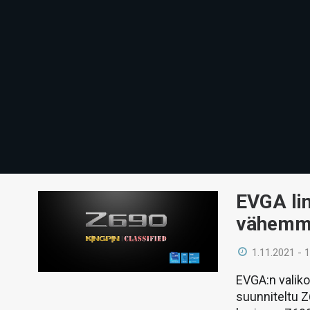
EVGA li
vähemm
1.11.2021 - 
EVGA:n valiko
suunniteltu Z