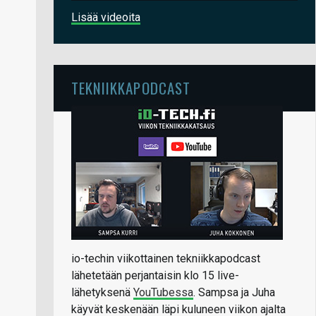
Lisää videoita
TEKNIIKKAPODCAST
io-techin viikottainen tekniikkapodcast
lähetetään perjantaisin klo 15 live-
lähetyksenä
YouTubessa
. Sampsa ja Juha
käyvät keskenään läpi kuluneen viikon ajalta