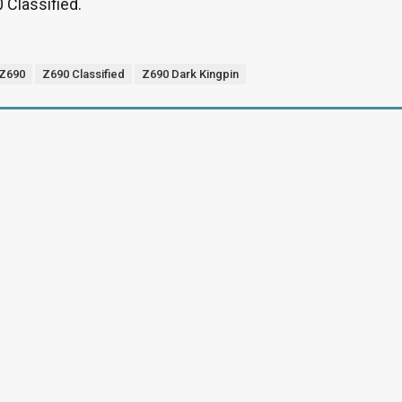
 Classified.
Z690
Z690 Classified
Z690 Dark Kingpin