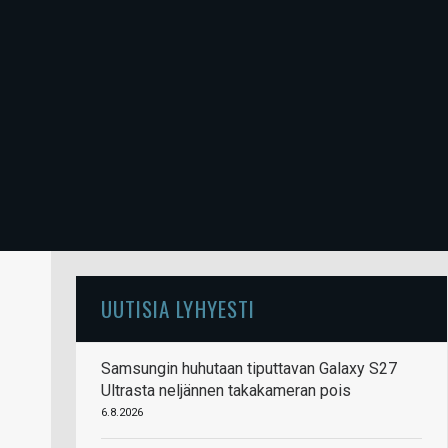
UUTISIA LYHYESTI
Samsungin huhutaan tiputtavan Galaxy S27
Ultrasta neljännen takakameran pois
6.8.2026