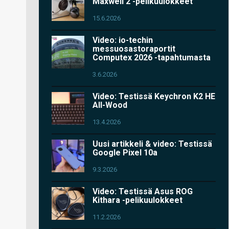
Maxwell 2 -pelikuulokkeet
15.6.2026
Video: io-techin
messuosastoraportit
Computex 2026 -tapahtumasta
3.6.2026
Video: Testissä Keychron K2 HE
All-Wood
13.4.2026
Uusi artikkeli & video: Testissä
Google Pixel 10a
9.3.2026
Video: Testissä Asus ROG
Kithara -pelikuulokkeet
11.2.2026