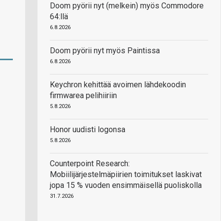
Doom pyörii nyt (melkein) myös Commodore
64:llä
6.8.2026
Doom pyörii nyt myös Paintissa
6.8.2026
Keychron kehittää avoimen lähdekoodin
firmwarea pelihiiriin
5.8.2026
Honor uudisti logonsa
5.8.2026
Counterpoint Research:
Mobiilijärjestelmäpiirien toimitukset laskivat
jopa 15 % vuoden ensimmäisellä puoliskolla
31.7.2026