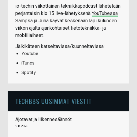
io-techin viikottainen tekniikkapodcast lähetetään
perjantaisin klo 15 live-lähetyksenä
YouTubessa
.
Sampsa ja Juha käyvät keskenään läpi kuluneen
viikon ajalta ajankohtaiset tietotekniikka- ja
mobiiliaiheet.
Jälkikäteen katseltavissa/kuunneltavissa:
Youtube
iTunes
Spotify
TECHBBS UUSIMMAT VIESTIT
Ajotavat ja liikennesäännöt
9.8.2026