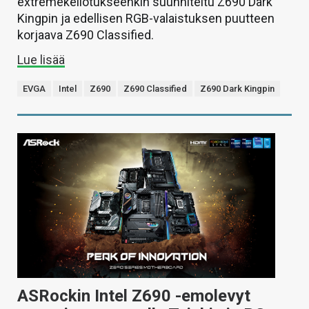
extremekellotukseenkin suunniteltu Z690 Dark
Kingpin ja edellisen RGB-valaistuksen puutteen
korjaava Z690 Classified.
Lue lisää
EVGA
Intel
Z690
Z690 Classified
Z690 Dark Kingpin
ASRockin Intel Z690 -emolevyt