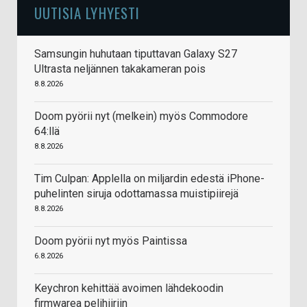
UUTISIA LYHYESTI
Samsungin huhutaan tiputtavan Galaxy S27
Ultrasta neljännen takakameran pois
8.8.2026
Doom pyörii nyt (melkein) myös Commodore
64:llä
8.8.2026
Tim Culpan: Applella on miljardin edestä iPhone-
puhelinten siruja odottamassa muistipiirejä
8.8.2026
Doom pyörii nyt myös Paintissa
6.8.2026
Keychron kehittää avoimen lähdekoodin
firmwarea pelihiiriin