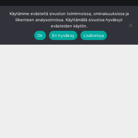
© S&J Media Oy
Käytämme evästeitä sivuston toiminnoissa, ominaisuuksissa ja
liikenteen analysoinnissa. Käyttämällä sivustoa hyväksyt
evästeiden käytön.
Ok
En hyväksy
Lisätietoja
;