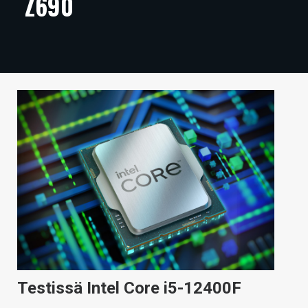
Z690
ARTIKKELIT
VIDEOT
TECHBBS
TIETOA
HINTA.FI
KAUPPA
VAIHDA TEEMA
HAKU
Testissä Intel Core i5-12400F