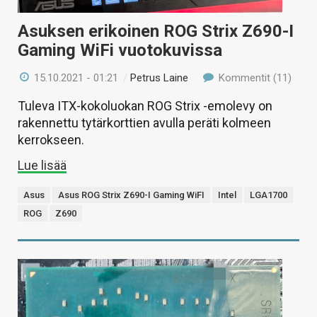
Asuksen erikoinen ROG Strix Z690-I
Gaming WiFi vuotokuvissa
15.10.2021 - 01:21
/
Petrus Laine
Kommentit (11)
Tuleva ITX-kokoluokan ROG Strix -emolevy on
rakennettu tytärkorttien avulla peräti kolmeen
kerrokseen.
Lue lisää
Asus
Asus ROG Strix Z690-I Gaming WiFI
Intel
LGA1700
ROG
Z690