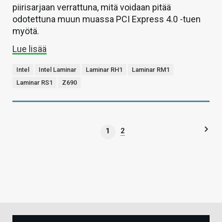
piirisarjaan verrattuna, mitä voidaan pitää
odotettuna muun muassa PCI Express 4.0 -tuen
myötä.
Lue lisää
Intel
Intel Laminar
Laminar RH1
Laminar RM1
Laminar RS1
Z690
1
2