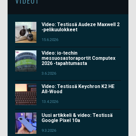
VIDEOT
Video: Testissä Audeze Maxwell 2
-pelikuulokkeet
15.6.2026
Video: io-techin
messuosastoraportit Computex
2026 -tapahtumasta
3.6.2026
Video: Testissä Keychron K2 HE
All-Wood
13.4.2026
Uusi artikkeli & video: Testissä
Google Pixel 10a
9.3.2026