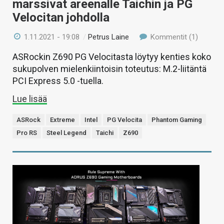
marssivat areenalle Taichin ja PG
Velocitan johdolla
1.11.2021 - 19:08
/
Petrus Laine
Kommentit (1)
ASRockin Z690 PG Velocitasta löytyy kenties koko
sukupolven mielenkiintoisin toteutus: M.2-liitäntä
PCI Express 5.0 -tuella.
Lue lisää
ASRock
Extreme
Intel
PG Velocita
Phantom Gaming
Pro RS
Steel Legend
Taichi
Z690