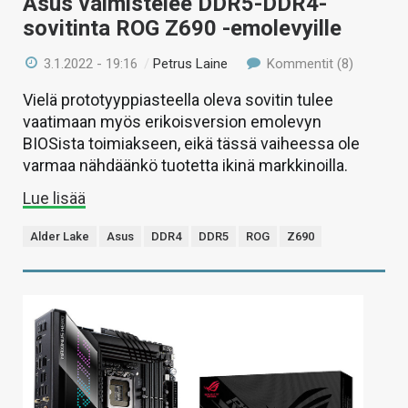
Asus valmistelee DDR5-DDR4-
sovitinta ROG Z690 -emolevyille
3.1.2022 - 19:16
/
Petrus Laine
Kommentit (8)
Vielä prototyyppiasteella oleva sovitin tulee
vaatimaan myös erikoisversion emolevyn
BIOSista toimiakseen, eikä tässä vaiheessa ole
varmaa nähdäänkö tuotetta ikinä markkinoilla.
Lue lisää
Alder Lake
Asus
DDR4
DDR5
ROG
Z690