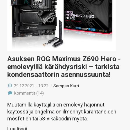
Asuksen ROG Maximus Z690 Hero -
emolevyillä kärähdysriski – tarkista
kondensaattorin asennussuunta!
29.12.2021 - 13:22
/
Sampsa Kurri
Kommentit (14)
Muutamilla käyttäjillä on emolevy hajonnut
käytössä ja ongelma on ilmennyt kärähtäneiden
mosfetien tai 53-vikakoodin myötä.
Lue lisää