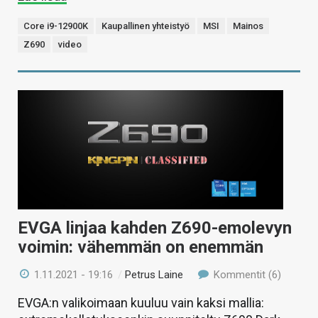
Core i9-12900K
Kaupallinen yhteistyö
MSI
Mainos
Z690
video
EVGA linjaa kahden Z690-emolevyn
voimin: vähemmän on enemmän
1.11.2021 - 19:16
/
Petrus Laine
Kommentit (6)
EVGA:n valikoimaan kuuluu vain kaksi mallia: