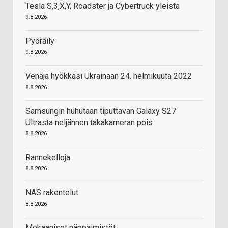
Tesla S,3,X,Y, Roadster ja Cybertruck yleistä
9.8.2026
Pyöräily
9.8.2026
Venäjä hyökkäsi Ukrainaan 24. helmikuuta 2022
8.8.2026
Samsungin huhutaan tiputtavan Galaxy S27
Ultrasta neljännen takakameran pois
8.8.2026
Rannekelloja
8.8.2026
NAS rakentelut
8.8.2026
Mekaaniset näppäimistöt