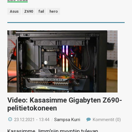
Asus
Z690
fail
hero
Video: Kasasimme Gigabyten Z690-
pelitietokoneen
23.12.2021 - 13:44
/
Sampsa Kurri
Kommentit (0)
Kasasimme Jimm’siin myyntiin tulevan