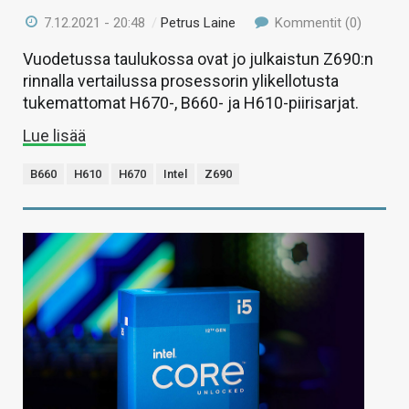
7.12.2021 - 20:48
/
Petrus Laine
Kommentit (0)
Vuodetussa taulukossa ovat jo julkaistun Z690:n
rinnalla vertailussa prosessorin ylikellotusta
tukemattomat H670-, B660- ja H610-piirisarjat.
Lue lisää
B660
H610
H670
Intel
Z690