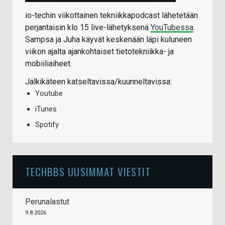
io-techin viikottainen tekniikkapodcast lähetetään
perjantaisin klo 15 live-lähetyksenä
YouTubessa
.
Sampsa ja Juha käyvät keskenään läpi kuluneen
viikon ajalta ajankohtaiset tietotekniikka- ja
mobiiliaiheet.
Jälkikäteen katseltavissa/kuunneltavissa:
Youtube
iTunes
Spotify
TECHBBS UUSIMMAT VIESTIT
Perunalastut
9.8.2026