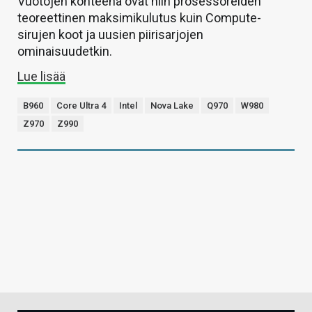
Vuotojen kohteena ovat niin prosessoreiden
teoreettinen maksimikulutus kuin Compute-
sirujen koot ja uusien piirisarjojen
ominaisuudetkin.
Lue lisää
B960
Core Ultra 4
Intel
Nova Lake
Q970
W980
Z970
Z990