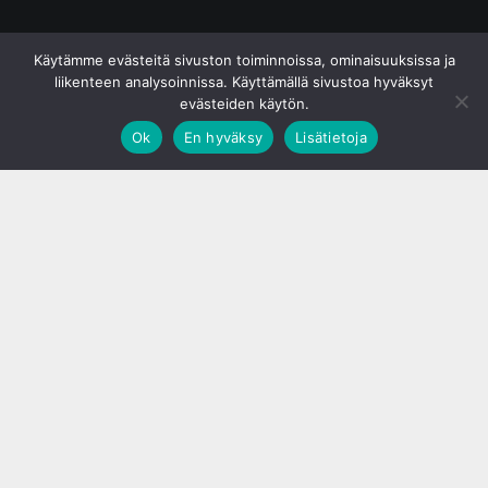
© S&J Media Oy
Käytämme evästeitä sivuston toiminnoissa, ominaisuuksissa ja
liikenteen analysoinnissa. Käyttämällä sivustoa hyväksyt
evästeiden käytön.
Ok
En hyväksy
Lisätietoja
;