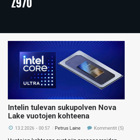
Z970
ARTIKKELIT
VIDEOT
TECHBBS
TIETOA
HINTA.FI
KAUPPA
VAIHDA TEEMA
Intelin tulevan sukupolven Nova
Lake vuotojen kohteena
HAKU
13.2.2026 - 00:57
/
Petrus Laine
Kommentit (5)