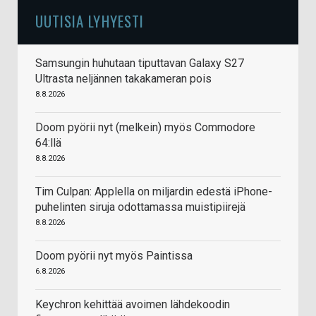
UUTISIA LYHYESTI
Samsungin huhutaan tiputtavan Galaxy S27
Ultrasta neljännen takakameran pois
8.8.2026
Doom pyörii nyt (melkein) myös Commodore
64:llä
8.8.2026
Tim Culpan: Applella on miljardin edestä iPhone-
puhelinten siruja odottamassa muistipiirejä
8.8.2026
Doom pyörii nyt myös Paintissa
6.8.2026
Keychron kehittää avoimen lähdekoodin