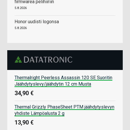
firmwarea pelihiiriin
5.8.2026
Honor uudisti logonsa
5.8.2026
Thermalright Peerless Assassin 120 SE Suoritin
Jäähdytyslevy/jäähdytin 12 cm Musta
34,90 €
Thermal Grizzly PhaseSheet PTM jäähdytyslevyn
yhdiste Lämpöalusta 2 g
13,90 €