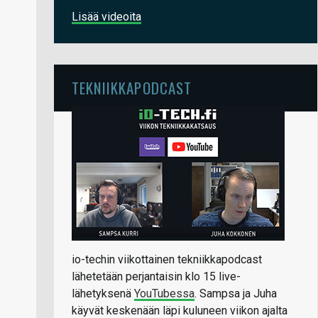
Lisää videoita
TEKNIIKKAPODCAST
io-techin viikottainen tekniikkapodcast
lähetetään perjantaisin klo 15 live-
lähetyksenä
YouTubessa
. Sampsa ja Juha
käyvät keskenään läpi kuluneen viikon ajalta