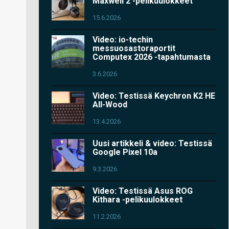
Maxwell 2 -pelikuulokkeet
15.6.2026
Video: io-techin
messuosastoraportit
Computex 2026 -tapahtumasta
3.6.2026
Video: Testissä Keychron K2 HE
All-Wood
13.4.2026
Uusi artikkeli & video: Testissä
Google Pixel 10a
9.3.2026
Video: Testissä Asus ROG
Kithara -pelikuulokkeet
11.2.2026