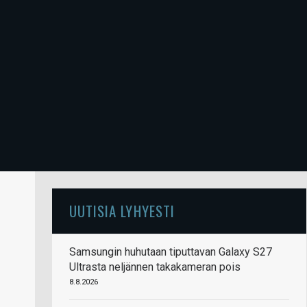
UUTISIA LYHYESTI
Samsungin huhutaan tiputtavan Galaxy S27
Ultrasta neljännen takakameran pois
8.8.2026