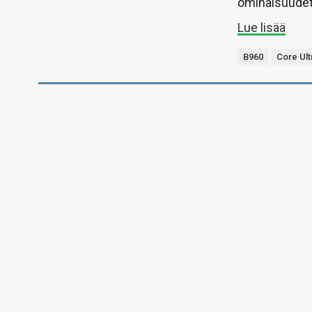
ominaisuudet
Lue lisää
B960
Core Ult