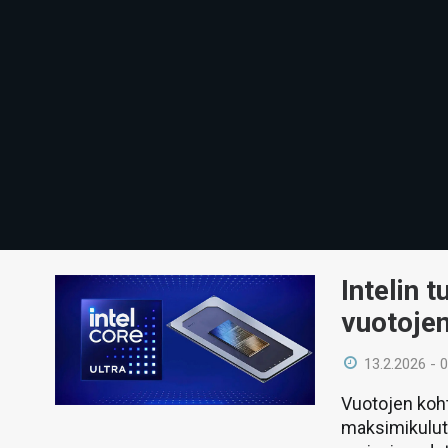
Intelin 
vuotoje
13.2.2026 - 
Vuotojen koht
maksimikulutu