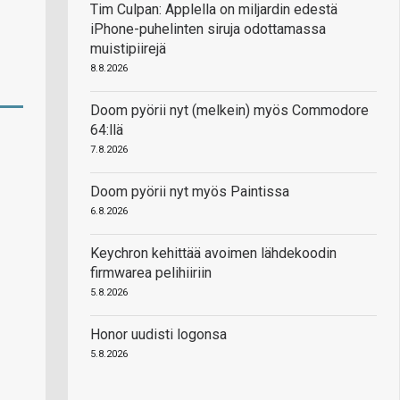
Tim Culpan: Applella on miljardin edestä
iPhone-puhelinten siruja odottamassa
muistipiirejä
8.8.2026
Doom pyörii nyt (melkein) myös Commodore
64:llä
7.8.2026
Doom pyörii nyt myös Paintissa
6.8.2026
Keychron kehittää avoimen lähdekoodin
firmwarea pelihiiriin
5.8.2026
Honor uudisti logonsa
5.8.2026