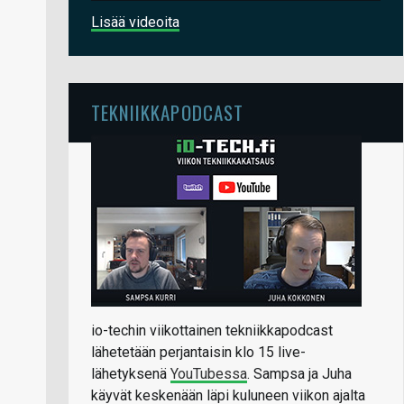
Lisää videoita
TEKNIIKKAPODCAST
io-techin viikottainen tekniikkapodcast
lähetetään perjantaisin klo 15 live-
lähetyksenä
YouTubessa
. Sampsa ja Juha
käyvät keskenään läpi kuluneen viikon ajalta