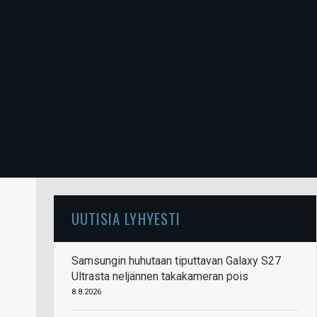
UUTISIA LYHYESTI
Samsungin huhutaan tiputtavan Galaxy S27
Ultrasta neljännen takakameran pois
8.8.2026