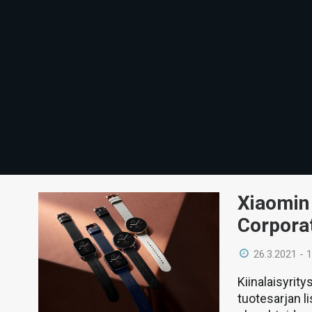
Xiaomin 
Corporat
26.3.2021 - 
Kiinalaisyrit
tuotesarjan l