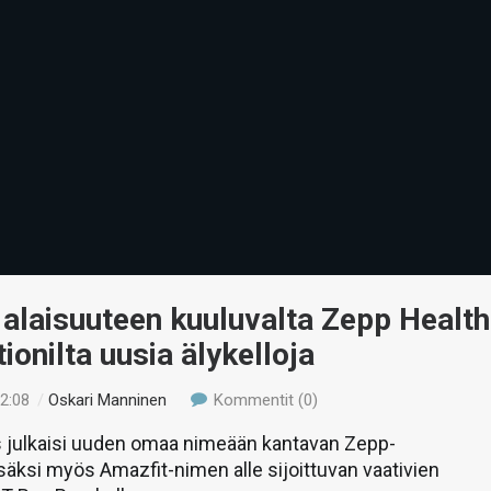
alaisuuteen kuuluvalta Zepp Health
ionilta uusia älykelloja
12:08
/
Oskari Manninen
Kommentit (0)
ys julkaisi uuden omaa nimeään kantavan Zepp-
isäksi myös Amazfit-nimen alle sijoittuvan vaativien