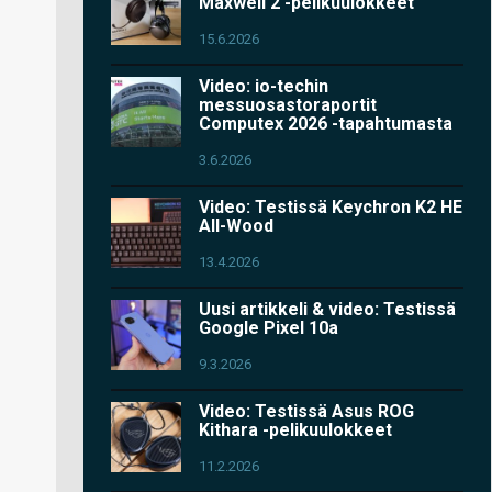
Maxwell 2 -pelikuulokkeet
15.6.2026
Video: io-techin
messuosastoraportit
Computex 2026 -tapahtumasta
3.6.2026
Video: Testissä Keychron K2 HE
All-Wood
13.4.2026
Uusi artikkeli & video: Testissä
Google Pixel 10a
9.3.2026
Video: Testissä Asus ROG
Kithara -pelikuulokkeet
11.2.2026