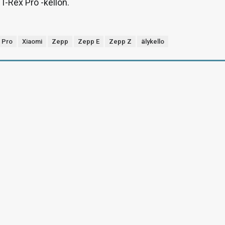
T-Rex Pro -kellon.
 Pro
Xiaomi
Zepp
Zepp E
Zepp Z
älykello