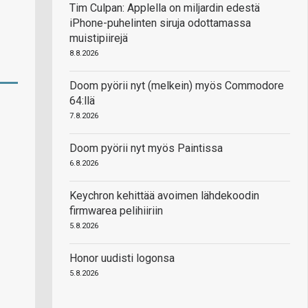
Tim Culpan: Applella on miljardin edestä
iPhone-puhelinten siruja odottamassa
muistipiirejä
8.8.2026
Doom pyörii nyt (melkein) myös Commodore
64:llä
7.8.2026
Doom pyörii nyt myös Paintissa
6.8.2026
Keychron kehittää avoimen lähdekoodin
firmwarea pelihiiriin
5.8.2026
Honor uudisti logonsa
5.8.2026