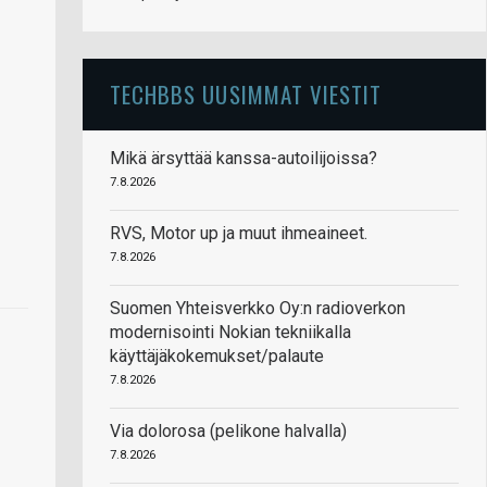
TECHBBS UUSIMMAT VIESTIT
Mikä ärsyttää kanssa-autoilijoissa?
7.8.2026
RVS, Motor up ja muut ihmeaineet.
7.8.2026
Suomen Yhteisverkko Oy:n radioverkon
modernisointi Nokian tekniikalla
käyttäjäkokemukset/palaute
7.8.2026
Via dolorosa (pelikone halvalla)
7.8.2026