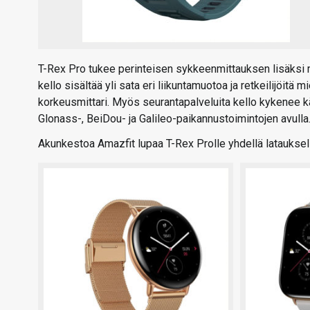
T-Rex Pro tukee perinteisen sykkeenmittauksen lisäksi 
kello sisältää yli sata eri liikuntamuotoa ja retkeilijöitä
korkeusmittari. Myös seurantapalveluita kello kykenee kä
Glonass-, BeiDou- ja Galileo-paikannustoimintojen avull
Akunkestoa Amazfit lupaa T-Rex Prolle yhdellä latauksel