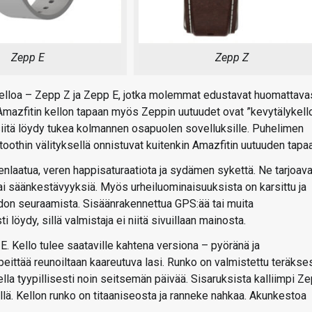
Zepp E
Zepp Z
 kelloa – Zepp Z ja Zepp E, jotka molemmat edustavat huomattava
 Amazfitin kellon tapaan myös Zeppin uutuudet ovat ”kevytälykello
 siitä löydy tukea kolmannen osapuolen sovelluksille. Puhelimen
oothin välityksellä onnistuvat kuitenkin Amazfitin uutuuden tapa
laatua, veren happisaturaatiota ja sydämen sykettä. Ne tarjoava
i säänkestävyyksiä. Myös urheiluominaisuuksista on karsittu ja
odon seuraamista. Sisäänrakennettua GPS:ää tai muita
 löydy, sillä valmistaja ei niitä sivuillaan mainosta.
. Kello tulee saataville kahtena versiona – pyöränä ja
ittää reunoiltaan kaareutuva lasi. Runko on valmistettu teräkses
lla tyypillisesti noin seitsemän päivää. Sisaruksista kalliimpi Z
lä. Kellon runko on titaaniseosta ja ranneke nahkaa. Akunkestoa