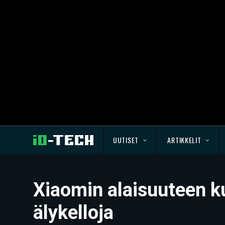
UUTISET
ARTIKKELIT
Xiaomin alaisuuteen ku
älykelloja