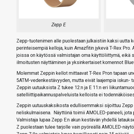
Zepp E
Zepp-tuotenimen alle puolestaan julkaistiin kaksi uutta
perinteisempiä kelloja, kuin Amazfitin jykevä T-Rex Pro.
joissa on käytössä valmistajan oma käyttöliittymä, eikä
ilmoitusten näyttäminen ja yksinkertaiset komennot Bluet
Molemmat Zeppin kellot mittaavat T-Rex Pron tapaan unen
5ATM-vedenkestävyyden, mutta eivät laajempia iskun- ta
Zeppin uutuuksista Z tukee 12:n ja E 11:n eri liikuntamu
satelliittipaikannuspalveluista kelloista ei todennäköisesti
Zeppin uutuuskaksikosta edullisemmaksi sijoittuu Zepp E
neliskulmaisena. Näyttönä toimii AMOLED-paneeli, jota pe
Valmistaja lupaa Zepp E:n akun kestävän yhdellä lataukse
Z puolestaan tulee tarjolle vain pyöreällä AMOLED-näytöl