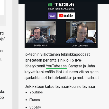
sti
ja”,
an.
io-techin viikottainen tekniikkapodcast
t
lähetetään perjantaisin klo 15 live-
lähetyksenä
YouTubessa
. Sampsa ja Juha
käyvät keskenään läpi kuluneen viikon ajalta
ajankohtaiset tietotekniikka- ja mobiiliaiheet.
Jälkikäteen katseltavissa/kuunneltavissa:
tä.
Youtube
epp
iTunes
Spotify