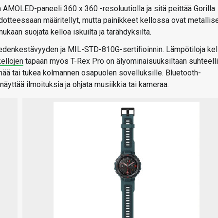
AMOLED-paneeli 360 x 360 -resoluutiolla ja sitä peittää Gorilla
edotteessaan määritellyt, mutta painikkeet kellossa ovat metallise
kaan suojata kelloa iskuilta ja tärähdyksiltä.
edenkestävyyden ja MIL-STD-810G-sertifioinnin. Lämpötiloja kel
ellojen
tapaan myös T-Rex Pro on älyominaisuuksiltaan suhteell
mää tai tukea kolmannen osapuolen sovelluksille. Bluetooth-
äyttää ilmoituksia ja ohjata musiikkia tai kameraa.