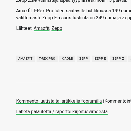
Zepp Z:lle valmistaja lupaa tyypillisesti noin 15 päivää.
Amazfit T-Rex Pro tulee saataville huhtikuussa 199 euron
välittömästi. Zepp E:n suositushinta on 249 euroa ja Zep
Lähteet:
Amazfit
,
Zepp
AMAZFIT
T-REX PRO
XIAOMI
ZEPP
ZEPP E
ZEPP Z
Kommentoi uutista tai artikkelia foorumilla
(Kommentointi
Lähetä palautetta / raportoi kirjoitusvirheestä