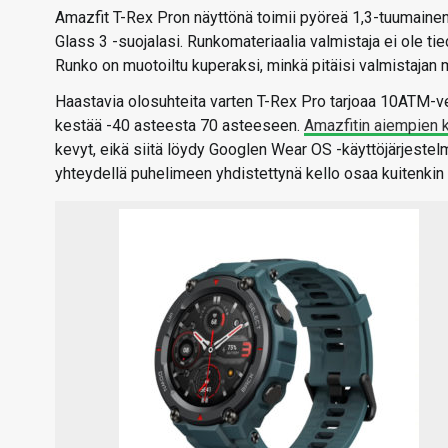
Amazfit T-Rex Pron näyttönä toimii pyöreä 1,3-tuumainen 
Glass 3 -suojalasi. Runkomateriaalia valmistaja ei ole ti
Runko on muotoiltu kuperaksi, minkä pitäisi valmistajan mu
Haastavia olosuhteita varten T-Rex Pro tarjoaa 10ATM-v
kestää -40 asteesta 70 asteeseen.
Amazfitin aiempien k
kevyt, eikä siitä löydy Googlen Wear OS -käyttöjärjestel
yhteydellä puhelimeen yhdistettynä kello osaa kuitenkin n