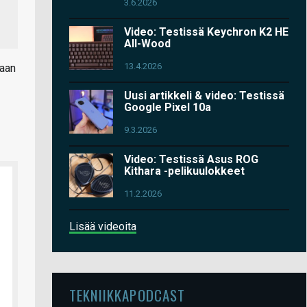
3.6.2026
Video: Testissä Keychron K2 HE
All-Wood
13.4.2026
taan
Uusi artikkeli & video: Testissä
Google Pixel 10a
9.3.2026
Video: Testissä Asus ROG
Kithara -pelikuulokkeet
11.2.2026
Lisää videoita
TEKNIIKKAPODCAST