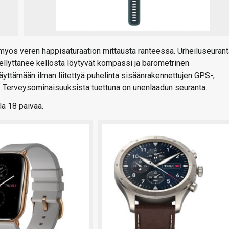
myös veren happisaturaation mittausta ranteessa. Urheiluseuran
 miellyttänee kellosta löytyvät kompassi ja barometrinen
yttämään ilman liitettyä puhelinta sisäänrakennettujen GPS-,
a. Terveysominaisuuksista tuettuna on unenlaadun seuranta.
la 18 päivää.