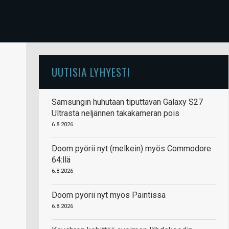
UUTISIA LYHYESTI
Samsungin huhutaan tiputtavan Galaxy S27
Ultrasta neljännen takakameran pois
6.8.2026
Doom pyörii nyt (melkein) myös Commodore
64:llä
6.8.2026
Doom pyörii nyt myös Paintissa
6.8.2026