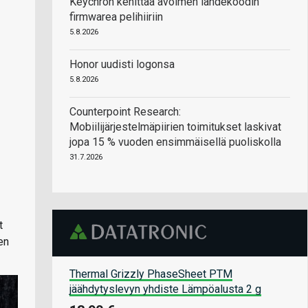
Keychron kehittää avoimen lähdekoodin
firmwarea pelihiiriin
5.8.2026
Honor uudisti logonsa
5.8.2026
Counterpoint Research:
Mobiilijärjestelmäpiirien toimitukset laskivat
jopa 15 % vuoden ensimmäisellä puoliskolla
31.7.2026
t
en
Thermal Grizzly PhaseSheet PTM
jäähdytyslevyn yhdiste Lämpöalusta 2 g