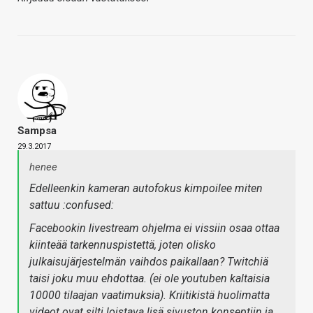
Sampsa
29.3.2017
henee
Edelleenkin kameran autofokus kimpoilee miten
sattuu :confused:
Facebookin livestream ohjelma ei vissiin osaa ottaa
kiinteää tarkennuspistettä, joten olisko
julkaisujärjestelmän vaihdos paikallaan? Twitchiä
taisi joku muu ehdottaa. (ei ole youtuben kaltaisia
10000 tilaajan vaatimuksia). Kriitikistä huolimatta
videot ovat silti loistava lisä sivuston konseptiin ja