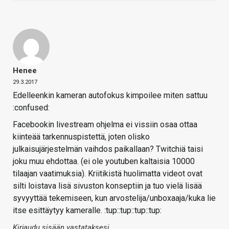
Henee
29.3.2017
Edelleenkin kameran autofokus kimpoilee miten sattuu
:confused:
Facebookin livestream ohjelma ei vissiin osaa ottaa
kiinteää tarkennuspistettä, joten olisko
julkaisujärjestelmän vaihdos paikallaan? Twitchiä taisi
joku muu ehdottaa. (ei ole youtuben kaltaisia 10000
tilaajan vaatimuksia). Kriitikistä huolimatta videot ovat
silti loistava lisä sivuston konseptiin ja tuo vielä lisää
syvyyttää tekemiseen, kun arvostelija/unboxaaja/kuka lie
itse esittäytyy kameralle. :tup::tup::tup::tup:
Kirjaudu sisään vastataksesi