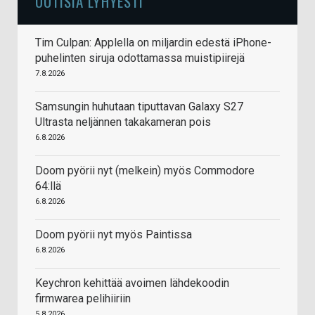
UUTISIA LYHYESTI
Tim Culpan: Applella on miljardin edestä iPhone-
puhelinten siruja odottamassa muistipiirejä
7.8.2026
Samsungin huhutaan tiputtavan Galaxy S27
Ultrasta neljännen takakameran pois
6.8.2026
Doom pyörii nyt (melkein) myös Commodore
64:llä
6.8.2026
Doom pyörii nyt myös Paintissa
6.8.2026
Keychron kehittää avoimen lähdekoodin
firmwarea pelihiiriin
5.8.2026