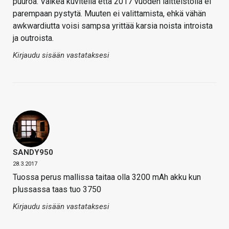
puuroa. Vaikea kuvitella että 2017 vuoden laitteistolla ei
parempaan pystytä. Muuten ei valittamista, ehkä vähän
awkwardiutta voisi sampsa yrittää karsia noista introista
ja outroista.
Kirjaudu sisään vastataksesi
SANDY950
28.3.2017
Tuossa perus mallissa taitaa olla 3200 mAh akku kun
plussassa taas tuo 3750
Kirjaudu sisään vastataksesi