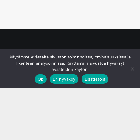
© S&J Media Oy
Käytämme evästeitä sivuston toiminnoissa, ominaisuuksissa ja
liikenteen analysoinnissa. Käyttämällä sivustoa hyväksyt
evästeiden käytön.
Ok
En hyväksy
Lisätietoja
;