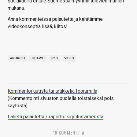
suojakuoria ei tule Suomessa myyntiin tulevien mallien
mukana.
Anna kommenteissa palautetta ja kehitämme
videokonseptia lisää, kiitos!
ANDROID
HUAWEI
P10
VIDEO
Kommentoi uutista tai artikkelia foorumilla
(Kommentointi sivuston puolella toistaiseksi pois
käytöstä)
Lähetä palautetta / raportoi kirjoitusvirheestä
16 KOMMENTTIA