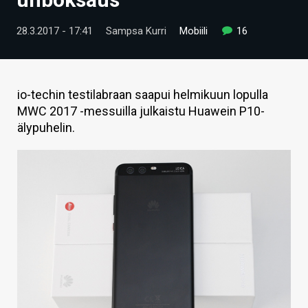
ARTIKKELIT
28.3.2017 - 17:41
Sampsa Kurri
Mobiili
16
VIDEOT
TECHBBS
io-techin testilabraan saapui helmikuun lopulla
TIETOA
MWC 2017 -messuilla julkaistu Huawein P10-
älypuhelin.
HINTA.FI
KAUPPA
VAIHDA TEEMA
HAKU