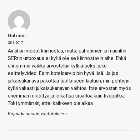
Outrider
28.3.2017
Ainahan videot kiinnostaa, mutta puhelimien ja muunkin
SERrin unboxaus ei kyllä ole se kiinnostavin aihe. Ehkä
ennemmin vaikka arvostelun kylkiäiseksi joku
esittelyvideo. Esim koteloarvioihin hyvä lisä. Ja jos
julkaisukanava pakottaa tuollaiseen laatuun, niin pohtisin
kyllä vakasti julkaisukanavan vaihtoa. Itse arvostan myös
enemmän mietittyä ja leikattua sisältöä kuin livepätkiä.
Toki ymmärrän, ettei kaikkeen ole aikaa.
Kirjaudu sisään vastataksesi