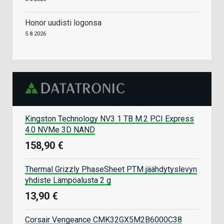
Honor uudisti logonsa
5.8.2026
Kingston Technology NV3 1 TB M.2 PCI Express
4.0 NVMe 3D NAND
158,90 €
Thermal Grizzly PhaseSheet PTM jäähdytyslevyn
yhdiste Lämpöalusta 2 g
13,90 €
Corsair Vengeance CMK32GX5M2B6000C38