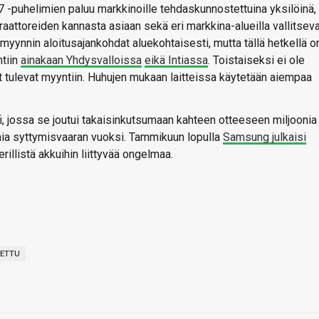
e 7 -puhelimien paluu markkinoille tehdaskunnostettuina yksilöinä,
attoreiden kannasta asiaan sekä eri markkina-alueilla vallitsev
ynnin aloitusajankohdat aluekohtaisesti, mutta tällä hetkellä on
ntiin
ainakaan Yhdysvalloissa
eikä Intiassa
. Toistaiseksi ei ole
 tulevat myyntiin. Huhujen mukaan laitteissa käytetään aiempaa
, jossa se joutui takaisinkutsumaan kahteen otteeseen miljoonia
imia syttymisvaaran vuoksi. Tammikuun lopulla
Samsung julkaisi
rillistä akkuihin liittyvää ongelmaa.
ETTU