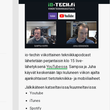
io-techin viikottainen tekniikkapodcast
lähetetään perjantaisin klo 15 live-
lähetyksenä
YouTubessa
. Sampsa ja Juha
käyvät keskenään läpi kuluneen viikon ajalta
ajankohtaiset tietotekniikka- ja mobiiliaiheet.
Jälkikäteen katseltavissa/kuunneltavissa:
Youtube
iTunes
Spotify