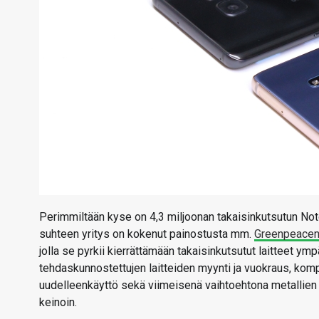
Perimmiltään kyse on 4,3 miljoonan takaisinkutsutun Not
suhteen yritys on kokenut painostusta mm.
Greenpeacen
jolla se pyrkii kierrättämään takaisinkutsutut laitteet ymp
tehdaskunnostettujen laitteiden myynti ja vuokraus, komp
uudelleenkäyttö sekä viimeisenä vaihtoehtona metallien 
keinoin.