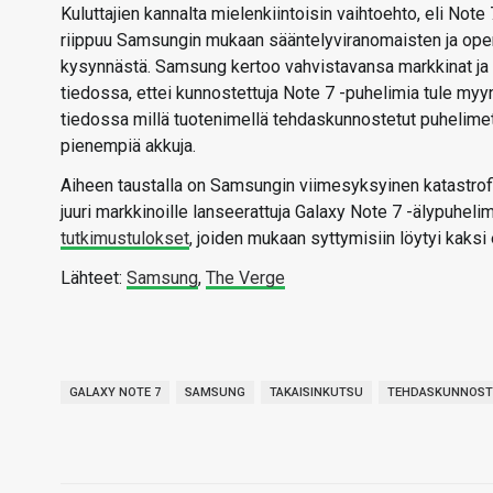
Kuluttajien kannalta mielenkiintoisin vaihtoehto, eli Not
riippuu Samsungin mukaan sääntelyviranomaisten ja opera
kysynnästä. Samsung kertoo vahvistavansa markkinat ja my
tiedossa, ettei kunnostettuja Note 7 -puhelimia tule myy
tiedossa millä tuotenimellä tehdaskunnostetut puhelimet
pienempiä akkuja.
Aiheen taustalla on Samsungin viimesyksyinen katastrofi
juuri markkinoille lanseerattuja Galaxy Note 7 -älypuhel
tutkimustulokset
, joiden mukaan syttymisiin löytyi kaksi e
Lähteet:
Samsung
,
The Verge
GALAXY NOTE 7
SAMSUNG
TAKAISINKUTSU
TEHDASKUNNOST