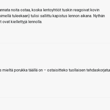
nnata noita ostaa, koska lentoyhtiöt tuskin reagoivat kovin
nimellä tuleekaan) tulisi sallittu kapistus lennon aikana. Nythän
 ovat kiellettyjä lennolla.
s mieltä porukka täällä on – ostaisitteko tuollaisen tehdaskorjatu