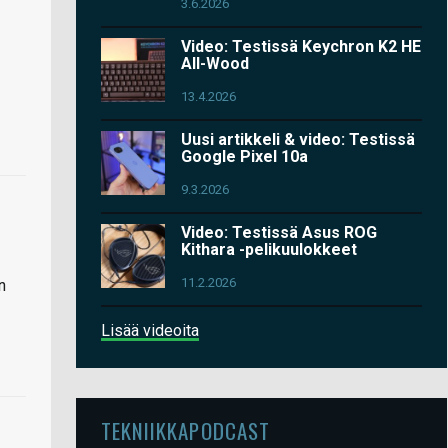
3.6.2026
Video: Testissä Keychron K2 HE
All-Wood
13.4.2026
Uusi artikkeli & video: Testissä
Google Pixel 10a
9.3.2026
Video: Testissä Asus ROG
Kithara -pelikuulokkeet
11.2.2026
n
Lisää videoita
TEKNIIKKAPODCAST