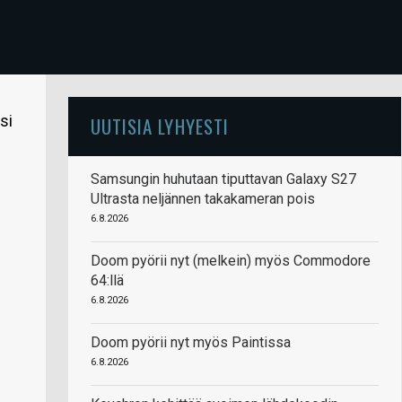
si
UUTISIA LYHYESTI
Samsungin huhutaan tiputtavan Galaxy S27
Ultrasta neljännen takakameran pois
6.8.2026
Doom pyörii nyt (melkein) myös Commodore
64:llä
6.8.2026
Doom pyörii nyt myös Paintissa
6.8.2026