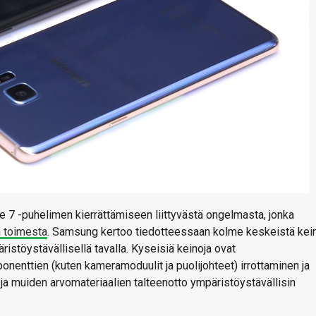
e 7 -puhelimen kierrättämiseen liittyvästä ongelmasta, jonka
 toimesta
. Samsung kertoo tiedotteessaan kolme keskeistä kei
äristöystävällisellä tavalla. Kyseisiä keinoja ovat
onenttien (kuten kameramoduulit ja puolijohteet) irrottaminen ja
ja muiden arvomateriaalien talteenotto ympäristöystävällisin