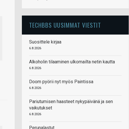
TECHBBS UUSIMMAT VIESTIT
Suosittele kirjaa
6.8.2026
Alkoholin tilaaminen ulkomailta netin kautta
6.8.2026
Doom pyörii nyt myös Paintissa
6.8.2026
Pariutumisen haasteet nykypäivänä ja sen
vaikutukset
6.8.2026
Perunalastut