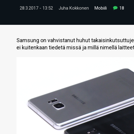
28.3.2017 - 13:52
Juha Kokkonen
Mobiili
18
Samsung on vahvistanut huhut takaisinkutsuttujen
ei kuitenkaan tiedetä missä ja millä nimellä laittee