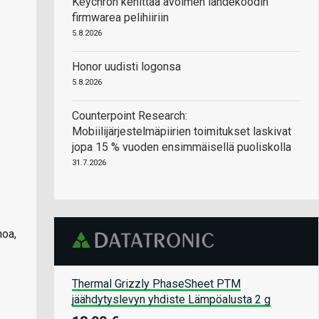
Keychron kehittää avoimen lähdekoodin
firmwarea pelihiiriin
5.8.2026
Honor uudisti logonsa
5.8.2026
Counterpoint Research:
Mobiilijärjestelmäpiirien toimitukset laskivat
jopa 15 % vuoden ensimmäisellä puoliskolla
31.7.2026
noa,
Thermal Grizzly PhaseSheet PTM
jäähdytyslevyn yhdiste Lämpöalusta 2 g