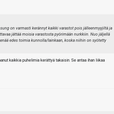
sung on varmasti kerännyt kaikki varastot pois jälleenmyyjiltä ja
ttavaa jättää moisia varastosta pyörimään nurkkiin. Nuo jäljellä
a enää edes toimia kunnolla/lainkaan, koska niihin on syötetty
nut kaikkia puhelimia kerättyä takaisin. Se antaa ihan liikaa