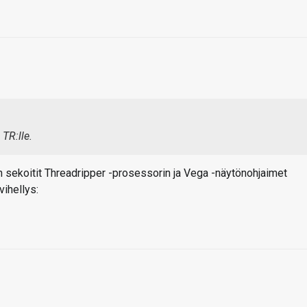
 TR:lle.
iin sekoitit Threadripper -prosessorin ja Vega -näytönohjaimet
vihellys: