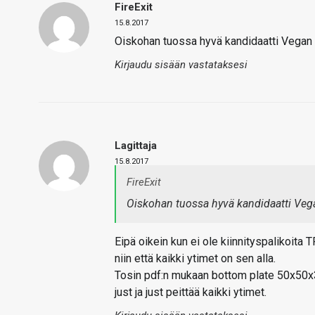
FireExit
15.8.2017
Oiskohan tuossa hyvä kandidaatti Vegan 
Kirjaudu sisään vastataksesi
Lagittaja
15.8.2017
FireExit
Oiskohan tuossa hyvä kandidaatti Vega
Eipä oikein kun ei ole kiinnityspalikoita
niin että kaikki ytimet on sen alla.
Tosin pdf:n mukaan bottom plate 50x50x
just ja just peittää kaikki ytimet.