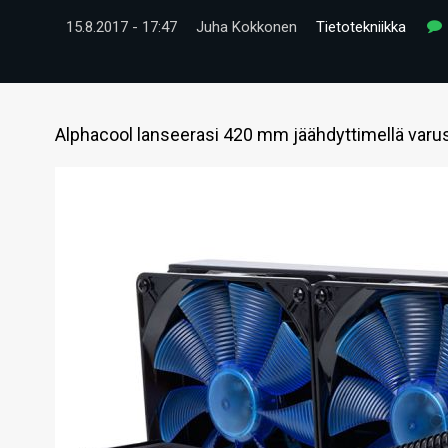
15.8.2017 - 17:47
Juha Kokkonen
Tietotekniikka
Alphacool lanseerasi 420 mm jäähdyttimellä varu