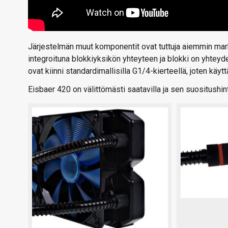
Järjestelmän muut komponentit ovat tuttuja aiemmin mark
integroituna blokkiyksikön yhteyteen ja blokki on yhteyde
ovat kiinni standardimallisilla G1/4-kierteellä, joten käyt
Eisbaer 420 on välittömästi saatavilla ja sen suositush