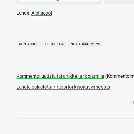
Lähde:
Alphacool
ALPHACOOL
EISBAER 420
NESTEJÄÄHDYTYS
Kommentoi uutista tai artikkelia foorumilla
(Kommentointi 
Lähetä palautetta / raportoi kirjoitusvirheestä
1