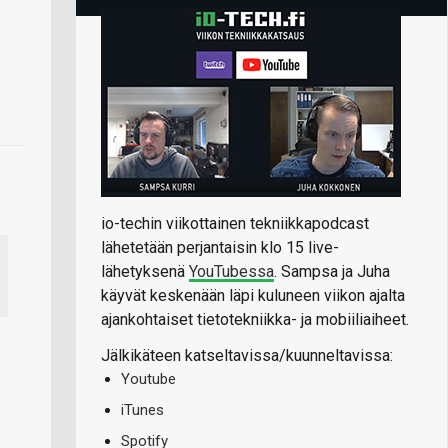
io-techin viikottainen tekniikkapodcast
lähetetään perjantaisin klo 15 live-
lähetyksenä
YouTubessa
. Sampsa ja Juha
käyvät keskenään läpi kuluneen viikon ajalta
ajankohtaiset tietotekniikka- ja mobiiliaiheet.
Jälkikäteen katseltavissa/kuunneltavissa:
Youtube
iTunes
Spotify