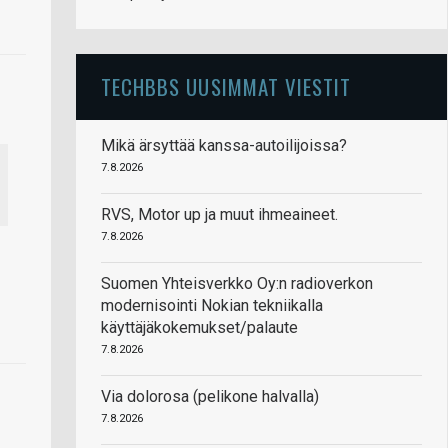
TECHBBS UUSIMMAT VIESTIT
Mikä ärsyttää kanssa-autoilijoissa?
7.8.2026
RVS, Motor up ja muut ihmeaineet.
7.8.2026
Suomen Yhteisverkko Oy:n radioverkon
modernisointi Nokian tekniikalla
käyttäjäkokemukset/palaute
7.8.2026
Via dolorosa (pelikone halvalla)
7.8.2026