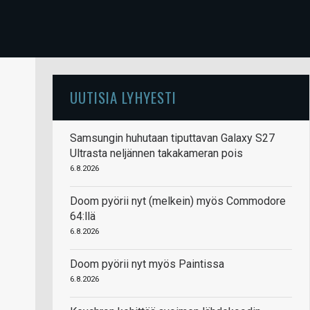
UUTISIA LYHYESTI
Samsungin huhutaan tiputtavan Galaxy S27
Ultrasta neljännen takakameran pois
6.8.2026
Doom pyörii nyt (melkein) myös Commodore
64:llä
6.8.2026
Doom pyörii nyt myös Paintissa
6.8.2026