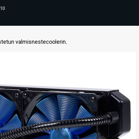
10
stetun valmisnestecoolerin.