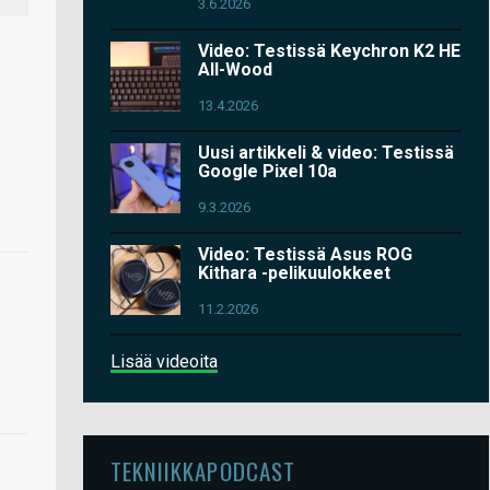
3.6.2026
Video: Testissä Keychron K2 HE
All-Wood
13.4.2026
Uusi artikkeli & video: Testissä
Google Pixel 10a
9.3.2026
Video: Testissä Asus ROG
Kithara -pelikuulokkeet
11.2.2026
Lisää videoita
TEKNIIKKAPODCAST