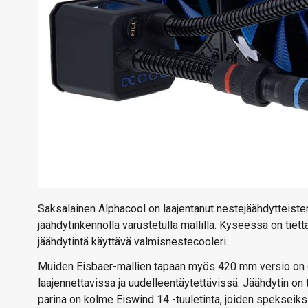
Saksalainen Alphacool on laajentanut nestejäähdytteist
jäähdytinkennolla varustetulla mallilla. Kyseessä on t
jäähdytintä käyttävä valmisnestecooleri.
Muiden Eisbaer-mallien tapaan myös 420 mm versio on esi
laajennettavissa ja uudelleentäytettävissä. Jäähdytin on
parina on kolme Eiswind 14 -tuuletinta, joiden speksei