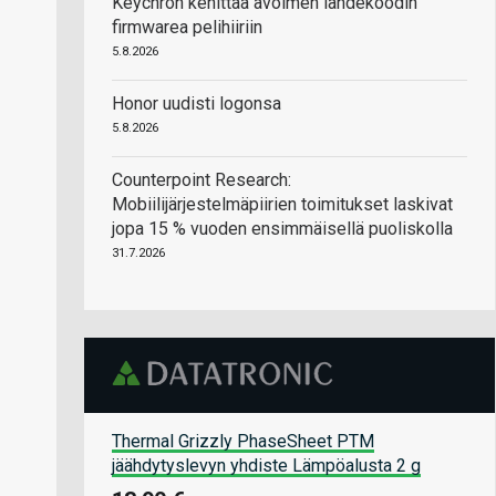
Keychron kehittää avoimen lähdekoodin
firmwarea pelihiiriin
5.8.2026
Honor uudisti logonsa
5.8.2026
Counterpoint Research:
Mobiilijärjestelmäpiirien toimitukset laskivat
jopa 15 % vuoden ensimmäisellä puoliskolla
31.7.2026
Thermal Grizzly PhaseSheet PTM
jäähdytyslevyn yhdiste Lämpöalusta 2 g