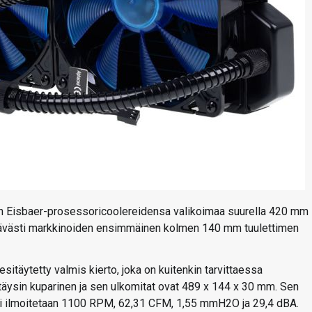
en Eisbaer-prosessoricoolereidensa valikoimaa suurella 420 mm
iettävästi markkinoiden ensimmäinen kolmen 140 mm tuulettimen
täytetty valmis kierto, joka on kuitenkin tarvittaessa
 täysin kuparinen ja sen ulkomitat ovat 489 x 144 x 30 mm. Sen
ksi ilmoitetaan 1100 RPM, 62,31 CFM, 1,55 mmH2O ja 29,4 dBA.