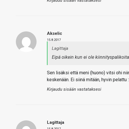
Kirjaudu sisään vastataksesi
Akselic
15.8.2017
Lagittaja
Eipä oikein kun ei ole kiinnityspalikoita
Sen lisäksi että meni (huono) vitsi ohi n
keskenään. Ei siinä mitään, hyvin pelattu :
Kirjaudu sisään vastataksesi
Lagittaja
15.8.2017