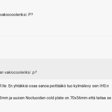
vakiocooleriksi :P?
n vakiocooleriksi :p?
 TR:lle. En yhtäkkiä osaa sanoa peittääkö tuo kylmälevy sen IHS:n
3mm ja uusien Noctuoiden cold plate on 70x56mm että taitaa se