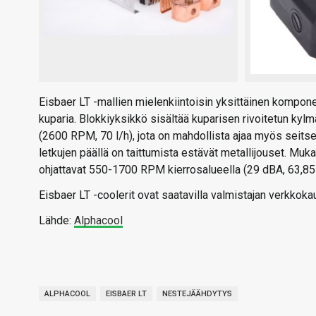
Eisbaer LT -mallien mielenkiintoisin yksittäinen kompone
kuparia. Blokkiyksikkö sisältää kuparisen rivoitetun k
(2600 RPM, 70 l/h), jota on mahdollista ajaa myös seits
letkujen päällä on taittumista estävät metallijouset. M
ohjattavat 550-1700 RPM kierrosalueella (29 dBA, 63,8
Eisbaer LT -coolerit ovat saatavilla valmistajan verkkoka
Lähde:
Alphacool
ALPHACOOL
EISBAER LT
NESTEJÄÄHDYTYS