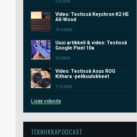
3.6.2026
Video: Testissä Keychron K2 HE
All-Wood
13.4.2026
Uusi artikkeli & video: Testissä
Google Pixel 10a
9.3.2026
Video: Testissä Asus ROG
Kithara -pelikuulokkeet
11.2.2026
Lisää videoita
TEKNIIKKAPODCAST