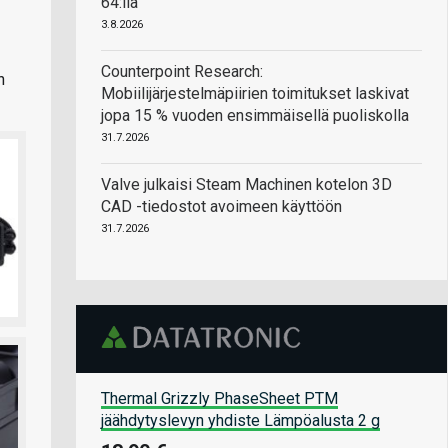
64:llä
3.8.2026
Counterpoint Research:
n
Mobiilijärjestelmäpiirien toimitukset laskivat
jopa 15 % vuoden ensimmäisellä puoliskolla
31.7.2026
Valve julkaisi Steam Machinen kotelon 3D
CAD -tiedostot avoimeen käyttöön
31.7.2026
Thermal Grizzly PhaseSheet PTM
jäähdytyslevyn yhdiste Lämpöalusta 2 g