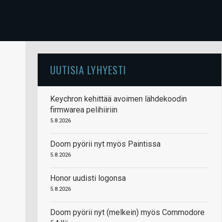
n
UUTISIA LYHYESTI
Keychron kehittää avoimen lähdekoodin
firmwarea pelihiiriin
5.8.2026
Doom pyörii nyt myös Paintissa
5.8.2026
Honor uudisti logonsa
5.8.2026
Doom pyörii nyt (melkein) myös Commodore