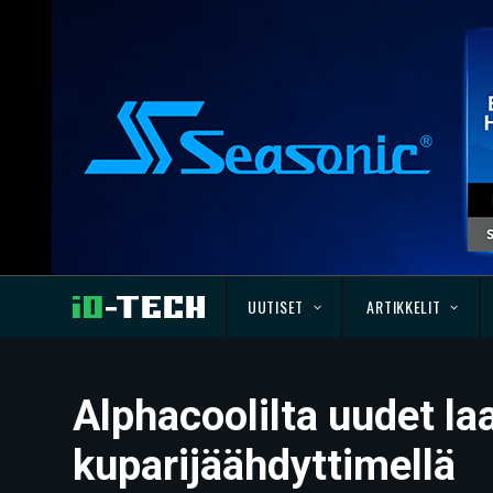
UUTISET
ARTIKKELIT
Alphacoolilta uudet la
kuparijäähdyttimellä