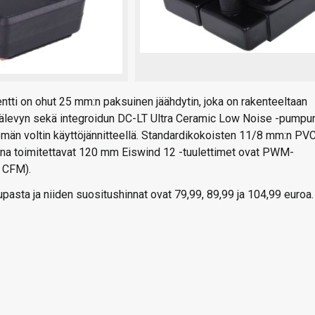
ntti on ohut 25 mm:n paksuinen jäähdytin, joka on rakenteeltaan
ylmälevyn sekä integroidun DC-LT Ultra Ceramic Low Noise -pumpu
emän voltin käyttöjännitteellä. Standardikokoisten 11/8 mm:n PV
ukana toimitettavat 120 mm Eiswind 12 -tuulettimet ovat PWM-
5 CFM).
upasta ja niiden suositushinnat ovat 79,99, 89,99 ja 104,99 euroa.