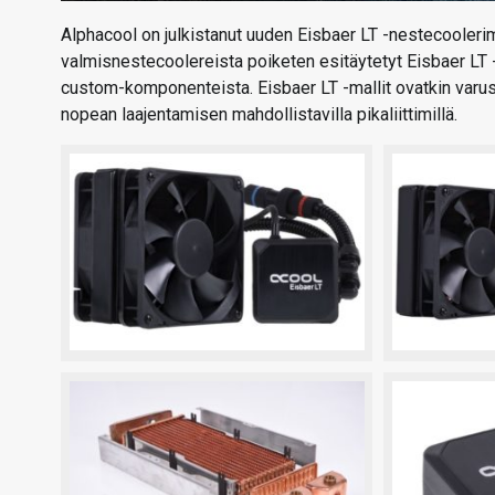
Alphacool on julkistanut uuden Eisbaer LT -nestecooleri
valmisnestecoolereista poiketen esitäytetyt Eisbaer LT -
custom-komponenteista. Eisbaer LT -mallit ovatkin varuste
nopean laajentamisen mahdollistavilla pikaliittimillä.