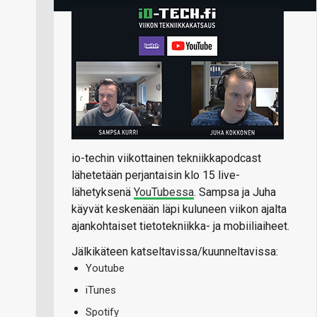
io-techin viikottainen tekniikkapodcast
lähetetään perjantaisin klo 15 live-
lähetyksenä
YouTubessa
. Sampsa ja Juha
käyvät keskenään läpi kuluneen viikon ajalta
ajankohtaiset tietotekniikka- ja mobiiliaiheet.
Jälkikäteen katseltavissa/kuunneltavissa:
Youtube
iTunes
Spotify