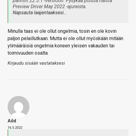
päivitin 22.5.1 -versioon. Pysykää poissa näistä
Preview Driver May 2022 -ajureista.
Napsauta laajentaaksesi…
Minulla taas ei ole ollut ongelmia, tosin en ole kovin
paljon pelaillutkaan. Mutta ei ole ollut myöskään mitään
ylimääräisiä ongelmia koneen yleisen vakauden tai
toimivuuden osalta.
Kirjaudu sisään vastataksesi
Aild
16.5.2022