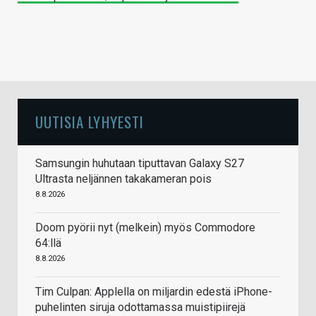
UUTISIA LYHYESTI
Samsungin huhutaan tiputtavan Galaxy S27
Ultrasta neljännen takakameran pois
8.8.2026
Doom pyörii nyt (melkein) myös Commodore
64:llä
8.8.2026
Tim Culpan: Applella on miljardin edestä iPhone-
puhelinten siruja odottamassa muistipiirejä