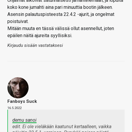
Ohjalmat alkoivat satunnaisesti jämähtelemään, ja lopulta
koko kone jumahti aina pari minuuttia bootin jälkeen.
Asensin palautuspisteesta 22.4.2 -ajurit, ja ongelmat
poistuivat.
Mitään muuta en tässä välissä ollut asennellut, joten
epäilen näitä ajureita syyllisiksi.
Kirjaudu sisään vastataksesi
Fanboys Suck
16.5.2022
demu sanoi
edit. Ei ole vieläkään kaatunut kertaalleen, vaikka