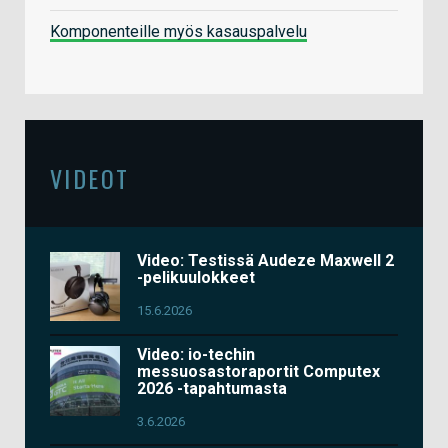
Komponenteille myös kasauspalvelu
VIDEOT
Video: Testissä Audeze Maxwell 2
-pelikuulokkeet
15.6.2026
Video: io-techin
messuosastoraportit Computex
2026 -tapahtumasta
3.6.2026