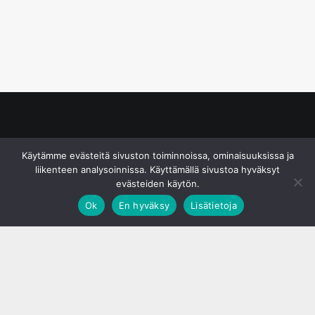
© S&J Media Oy
Käytämme evästeitä sivuston toiminnoissa, ominaisuuksissa ja
liikenteen analysoinnissa. Käyttämällä sivustoa hyväksyt
evästeiden käytön.
Ok
En hyväksy
Lisätietoja
;