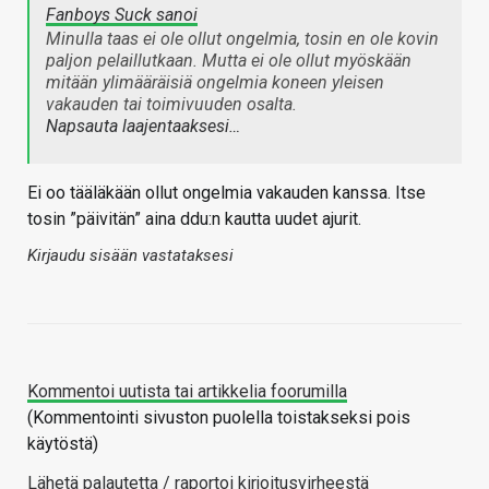
Fanboys Suck sanoi
Minulla taas ei ole ollut ongelmia, tosin en ole kovin
paljon pelaillutkaan. Mutta ei ole ollut myöskään
mitään ylimääräisiä ongelmia koneen yleisen
vakauden tai toimivuuden osalta.
Napsauta laajentaaksesi…
Ei oo tääläkään ollut ongelmia vakauden kanssa. Itse
tosin ”päivitän” aina ddu:n kautta uudet ajurit.
Kirjaudu sisään vastataksesi
Kommentoi uutista tai artikkelia foorumilla
(Kommentointi sivuston puolella toistakseksi pois
käytöstä)
Lähetä palautetta / raportoi kirjoitusvirheestä