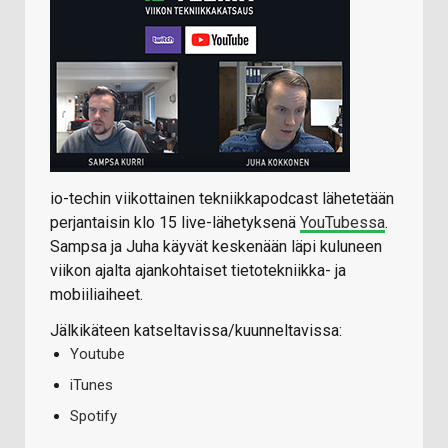
io-techin viikottainen tekniikkapodcast lähetetään
perjantaisin klo 15 live-lähetyksenä
YouTubessa
.
Sampsa ja Juha käyvät keskenään läpi kuluneen
viikon ajalta ajankohtaiset tietotekniikka- ja
mobiiliaiheet.
Jälkikäteen katseltavissa/kuunneltavissa:
Youtube
iTunes
Spotify