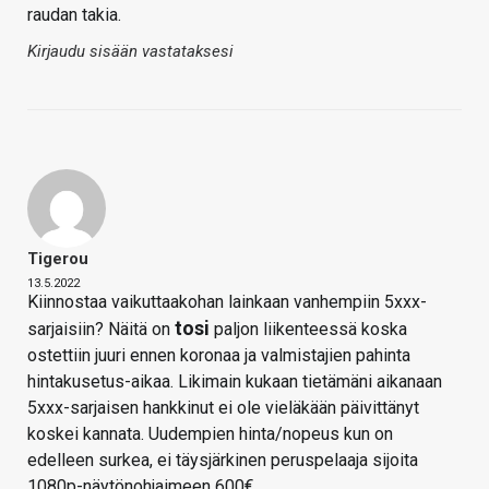
raudan takia.
Kirjaudu sisään vastataksesi
Tigerou
13.5.2022
Kiinnostaa vaikuttaakohan lainkaan vanhempiin 5xxx-
tosi
sarjaisiin? Näitä on
paljon liikenteessä koska
ostettiin juuri ennen koronaa ja valmistajien pahinta
hintakusetus-aikaa. Likimain kukaan tietämäni aikanaan
5xxx-sarjaisen hankkinut ei ole vieläkään päivittänyt
koskei kannata. Uudempien hinta/nopeus kun on
edelleen surkea, ei täysjärkinen peruspelaaja sijoita
1080p-näytönohjaimeen 600€.