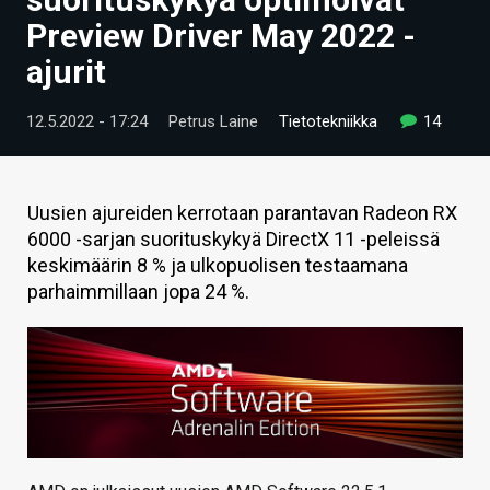
ARTIKKELIT
Preview Driver May 2022 -
ajurit
VIDEOT
TECHBBS
12.5.2022 - 17:24
Petrus Laine
Tietotekniikka
14
TIETOA
HINTA.FI
Uusien ajureiden kerrotaan parantavan Radeon RX
6000 -sarjan suorituskykyä DirectX 11 -peleissä
KAUPPA
keskimäärin 8 % ja ulkopuolisen testaamana
parhaimmillaan jopa 24 %.
VAIHDA TEEMA
HAKU