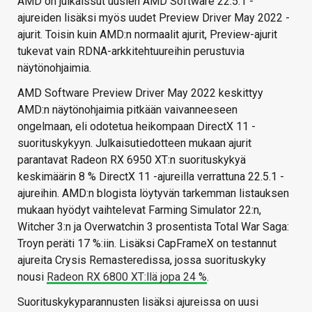
AMD on julkaissut uusien AMD Software 22.5.1 -
ajureiden lisäksi myös uudet Preview Driver May 2022 -
ajurit. Toisin kuin AMD:n normaalit ajurit, Preview-ajurit
tukevat vain RDNA-arkkitehtuureihin perustuvia
näytönohjaimia.
AMD Software Preview Driver May 2022 keskittyy
AMD:n näytönohjaimia pitkään vaivanneeseen
ongelmaan, eli odotetua heikompaan DirectX 11 -
suorituskykyyn. Julkaisutiedotteen mukaan ajurit
parantavat Radeon RX 6950 XT:n suorituskykyä
keskimäärin 8 % DirectX 11 -ajureilla verrattuna 22.5.1 -
ajureihin. AMD:n blogista löytyvän tarkemman listauksen
mukaan hyödyt vaihtelevat Farming Simulator 22:n,
Witcher 3:n ja Overwatchin 3 prosentista Total War Saga:
Troyn peräti 17 %:iin. Lisäksi CapFrameX on testannut
ajureita Crysis Remasteredissa, jossa suorituskyky
nousi
Radeon RX 6800 XT:llä jopa 24 %
.
Suorituskykyparannusten lisäksi ajureissa on uusi