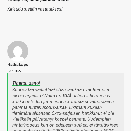
Kirjaudu sisään vastataksesi
Ratkakapu
13.5.2022
Tigerou sanoi
Kiinnostaa vaikuttaakohan lainkaan vanhempiin
tosi
5xxx-sarjaisiin? Näitä on
paljon liikenteessä
koska ostettiin juuri ennen koronaa ja valmistajien
pahinta hintakusetus-aikaa. Likimain kukaan
tietämäni aikanaan 5xxx-sarjaisen hankkinut ei ole
vieläkään päivittänyt koskei kannata. Uudempien
hinta/nopeus kun on edelleen surkea, ei täysjärkinen
peruspelaaja sijoita 1080p-näytönohjaimeen 600€.