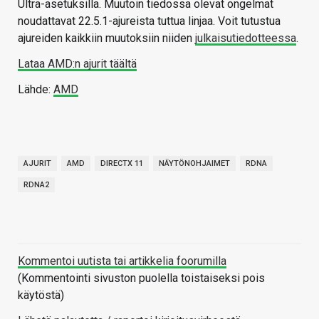
Ultra-asetuksilla. Muutoin tiedossa olevat ongelmat
noudattavat 22.5.1-ajureista tuttua linjaa. Voit tutustua
ajureiden kaikkiin muutoksiin niiden
julkaisutiedotteessa
.
Lataa AMD:n ajurit täältä
Lähde:
AMD
AJURIT
AMD
DIRECTX 11
NÄYTÖNOHJAIMET
RDNA
RDNA2
Kommentoi uutista tai artikkelia foorumilla
(Kommentointi sivuston puolella toistaiseksi pois
käytöstä)