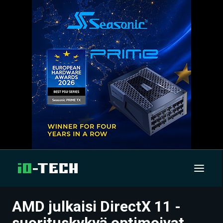
AMD julkaisi DirectX 11 -
UUTISET
suorituskykyä optimoivat