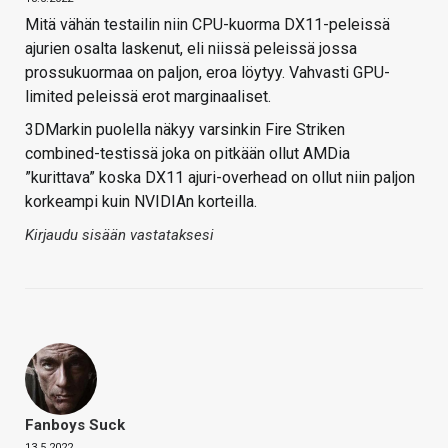
Mitä vähän testailin niin CPU-kuorma DX11-peleissä
ajurien osalta laskenut, eli niissä peleissä jossa
prossukuormaa on paljon, eroa löytyy. Vahvasti GPU-
limited peleissä erot marginaaliset.
3DMarkin puolella näkyy varsinkin Fire Striken
combined-testissä joka on pitkään ollut AMDia
”kurittava” koska DX11 ajuri-overhead on ollut niin paljon
korkeampi kuin NVIDIAn korteilla.
Kirjaudu sisään vastataksesi
Fanboys Suck
13.5.2022