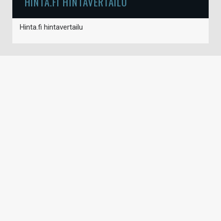
HINTA.FI HINTAVERTAILU
Hinta.fi hintavertailu