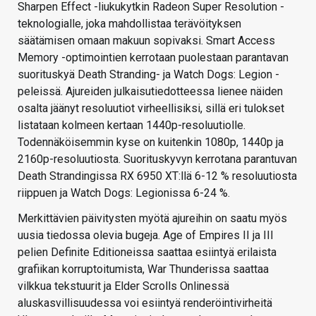
Sharpen Effect -liukukytkin Radeon Super Resolution -
teknologialle, joka mahdollistaa terävöityksen
säätämisen omaan makuun sopivaksi. Smart Access
Memory -optimointien kerrotaan puolestaan parantavan
suorituskyä Death Stranding- ja Watch Dogs: Legion -
peleissä. Ajureiden julkaisutiedotteessa lienee näiden
osalta jäänyt resoluutiot virheellisiksi, sillä eri tulokset
listataan kolmeen kertaan 1440p-resoluutiolle.
Todennäköisemmin kyse on kuitenkin 1080p, 1440p ja
2160p-resoluutiosta. Suorituskyvyn kerrotana parantuvan
Death Strandingissa RX 6950 XT:llä 6-12 % resoluutiosta
riippuen ja Watch Dogs: Legionissa 6-24 %.
Merkittävien päivitysten myötä ajureihin on saatu myös
uusia tiedossa olevia bugeja. Age of Empires II ja III
pelien Definite Editioneissa saattaa esiintyä erilaista
grafiikan korruptoitumista, War Thunderissa saattaa
vilkkua tekstuurit ja Elder Scrolls Onlinessä
aluskasvillisuudessa voi esiintyä renderöintivirheitä