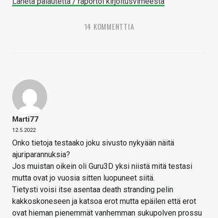
Lähetä palautetta / raportoi kirjoitusvirheestä
14 KOMMENTTIA
Marti77
12.5.2022
Onko tietoja testaako joku sivusto nykyään näitä
ajuriparannuksia?
Jos muistan oikein oli Guru3D yksi niistä mitä testasi
mutta ovat jo vuosia sitten luopuneet siitä.
Tietysti voisi itse asentaa death stranding pelin
kakkoskoneseen ja katsoa erot mutta epäilen että erot
ovat hieman pienemmät vanhemman sukupolven prossu