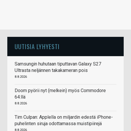
UUTISIA LYHYESTI
Samsungin huhutaan tiputtavan Galaxy S27
Ultrasta neljännen takakameran pois
8.8.2026
Doom pyörii nyt (melkein) myös Commodore
64:llä
8.8.2026
Tim Culpan: Applella on miljardin edestä iPhone-
puhelinten siruja odottamassa muistipiirejä
8.8.2026