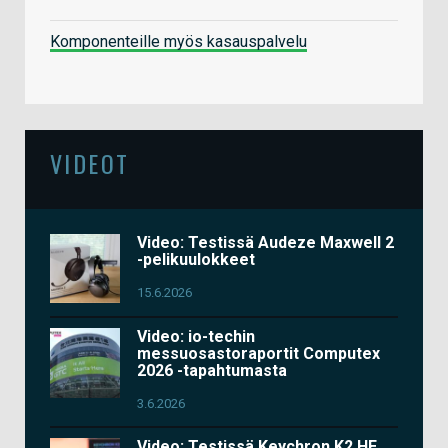
Komponenteille myös kasauspalvelu
VIDEOT
Video: Testissä Audeze Maxwell 2
-pelikuulokkeet
15.6.2026
Video: io-techin
messuosastoraportit Computex
2026 -tapahtumasta
3.6.2026
Video: Testissä Keychron K2 HE