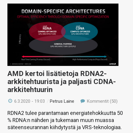
AMD kertoi lisätietoja RDNA2-
arkkitehtuurista ja paljasti CDNA-
arkkitehtuurin
6.3.2020 - 19:03
/
Petrus Laine
Kommentit (50)
RDNA2 tulee parantamaan energiatehokkuutta 50
% RDNA:n nähden ja tukemaan muun muassa
säteenseurannan kiihdytystä ja VRS-teknologiaa.