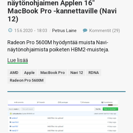
näytönohjaimen Applen 16″
MacBook Pro -kannettaville (Navi
12)
15.6.2020 - 18:03
/
Petrus Laine
Kommentit (29)
Radeon Pro 5600M hyödyntää muista Navi-
näytönohjaimista poiketen HBM2-muisteja.
Lue lisää
AMD
Apple
MacBook Pro
Navi 12
RDNA
Radeon Pro 5600M