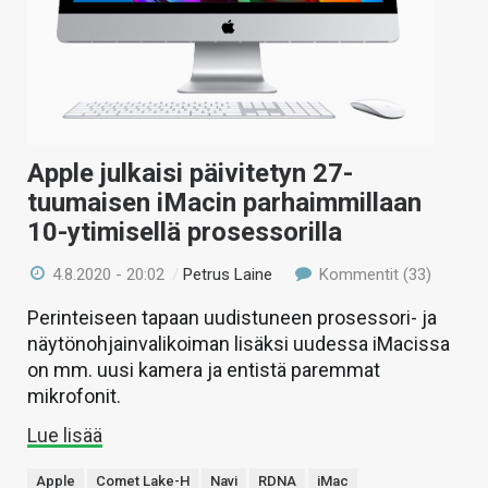
Apple julkaisi päivitetyn 27-
tuumaisen iMacin parhaimmillaan
10-ytimisellä prosessorilla
4.8.2020 - 20:02
/
Petrus Laine
Kommentit (33)
Perinteiseen tapaan uudistuneen prosessori- ja
näytönohjainvalikoiman lisäksi uudessa iMacissa
on mm. uusi kamera ja entistä paremmat
mikrofonit.
Lue lisää
Apple
Comet Lake-H
Navi
RDNA
iMac