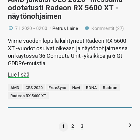
odotetusti Radeon RX 5600 XT -
näytönohjaimen
7.1.2020 - 02:00
/
Petrus Laine
Kommentit (27)
Viime vuoden lopulla kiihtyneet Radeon RX 5600
XT -vuodot osuivat oikeaan ja näytönohjaimessa
on käytössä 36 Compute Unit -yksikköä ja 6 Gt
GDDR6-muistia.
Lue lisää
AMD
CES 2020
FreeSync
Navi
RDNA
Radeon
Radeon RX 5600 XT
1
2
3