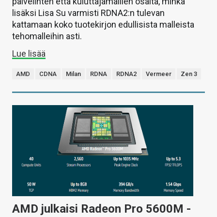
palvelinten että kuluttajamallien osalta, minkä
lisäksi Lisa Su varmisti RDNA2:n tulevan
kattamaan koko tuotekirjon edullisista malleista
tehomalleihin asti.
Lue lisää
AMD
CDNA
Milan
RDNA
RDNA2
Vermeer
Zen 3
AMD julkaisi Radeon Pro 5600M -