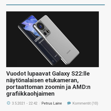
Vuodot lupaavat Galaxy S22:lle
näytönalaisen etukameran,
portaattoman zoomin ja AMD:n
grafiikkaohjaimen
3.5.2021 - 22:42
/
Petrus Laine
Kommentit (10)