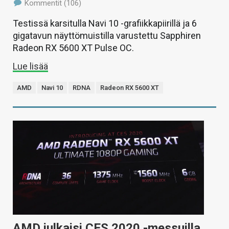
Kommentit (106)
Testissä karsitulla Navi 10 -grafiikkapiirillä ja 6
gigatavun näyttömuistilla varustettu Sapphiren
Radeon RX 5600 XT Pulse OC.
Lue lisää
AMD
Navi 10
RDNA
Radeon RX 5600 XT
AMD julkaisi CES 2020 -messuilla