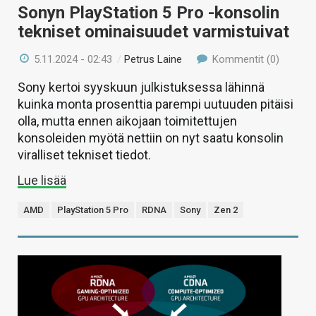
Sonyn PlayStation 5 Pro -konsolin
tekniset ominaisuudet varmistuivat
5.11.2024 - 02:43
/
Petrus Laine
Kommentit (0)
Sony kertoi syyskuun julkistuksessa lähinnä
kuinka monta prosenttia parempi uutuuden pitäisi
olla, mutta ennen aikojaan toimitettujen
konsoleiden myötä nettiin on nyt saatu konsolin
viralliset tekniset tiedot.
Lue lisää
AMD
PlayStation 5 Pro
RDNA
Sony
Zen 2