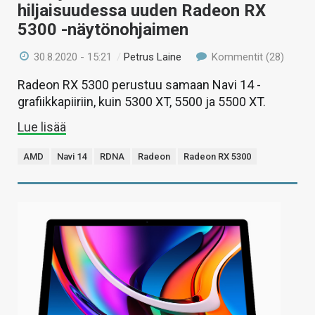
hiljaisuudessa uuden Radeon RX
5300 -näytönohjaimen
30.8.2020 - 15:21
/
Petrus Laine
Kommentit (28)
Radeon RX 5300 perustuu samaan Navi 14 -
grafiikkapiiriin, kuin 5300 XT, 5500 ja 5500 XT.
Lue lisää
AMD
Navi 14
RDNA
Radeon
Radeon RX 5300