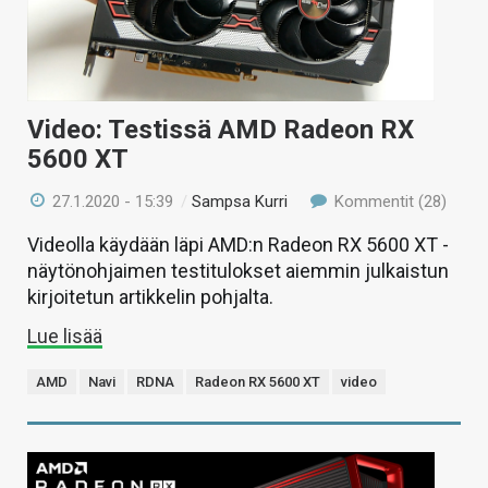
Video: Testissä AMD Radeon RX
5600 XT
27.1.2020 - 15:39
/
Sampsa Kurri
Kommentit (28)
Videolla käydään läpi AMD:n Radeon RX 5600 XT -
näytönohjaimen testitulokset aiemmin julkaistun
kirjoitetun artikkelin pohjalta.
Lue lisää
AMD
Navi
RDNA
Radeon RX 5600 XT
video