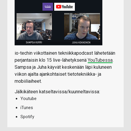
io-techin viikottainen tekniikkapodcast lähetetään
perjantaisin klo 15 live-lähetyksenä
YouTubessa
.
Sampsa ja Juha käyvät keskenään läpi kuluneen
viikon ajalta ajankohtaiset tietotekniikka- ja
mobiiliaiheet.
Jälkikäteen katseltavissa/kuunneltavissa:
Youtube
iTunes
Spotify