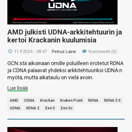
AMD julkisti UDNA-arkkitehtuurin ja
kertoi Krackanin kuulumisia
11.9.2024 - 08:47
/
Petrus Laine
Kommentit (0)
GCN:stä aikoinaan omille poluilleen irrotetut RDNA
ja CDNA palaavat yhdeksi arkkitehtuuriksi UDNA:n
myötä, mutta aikataulu on vielä avoin.
Lue lisää
AMD
CDNA
Krackan
Kraken Point
RDNA
RDNA 3.5
UDNA
XDNA 2
Zen 5
Zen 5c