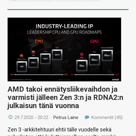
AMD takoi ennätysliikevaihdon ja
varmisti jälleen Zen 3:n ja RDNA2:n
julkaisun tänä vuonna
29.7.2020 - 20:22
/
Petrus Laine
Kommentit (45)
Zen 3 -arkkitehtuuri ehtii tälle vuodelle sekä