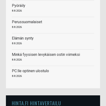
Pyöräily
8.8.2026
Perussuomalaiset
8.8.2026
Elämän synty
8.8.2026
Minkä fyysisen levykäisen ostin viimeksi
8.8.2026
PC:lle optinen ulostulo
8.8.2026
HINTA.FI HINTAVERTAILU