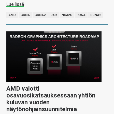
Lue lisää
AMD
CDNA
CDNA2
DXR
Navi2X
RDNA
RDNA2
AMD valotti
osavuosikatsauksessaan yhtiön
kuluvan vuoden
näytönohjainsuunnitelmia