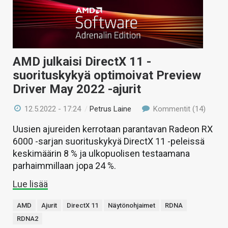
AMD julkaisi DirectX 11 -
suorituskykyä optimoivat Preview
Driver May 2022 -ajurit
12.5.2022 - 17:24
/
Petrus Laine
Kommentit (14)
Uusien ajureiden kerrotaan parantavan Radeon RX
6000 -sarjan suorituskykyä DirectX 11 -peleissä
keskimäärin 8 % ja ulkopuolisen testaamana
parhaimmillaan jopa 24 %.
Lue lisää
AMD
Ajurit
DirectX 11
Näytönohjaimet
RDNA
RDNA2