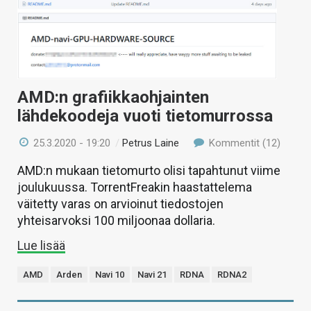
AMD:n grafiikkaohjainten
lähdekoodeja vuoti tietomurrossa
25.3.2020 - 19:20
/
Petrus Laine
Kommentit (12)
AMD:n mukaan tietomurto olisi tapahtunut viime
joulukuussa. TorrentFreakin haastattelema
väitetty varas on arvioinut tiedostojen
yhteisarvoksi 100 miljoonaa dollaria.
Lue lisää
AMD
Arden
Navi 10
Navi 21
RDNA
RDNA2