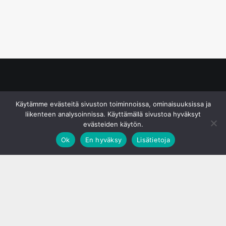
© S&J Media Oy
Käytämme evästeitä sivuston toiminnoissa, ominaisuuksissa ja
liikenteen analysoinnissa. Käyttämällä sivustoa hyväksyt
evästeiden käytön.
Ok
En hyväksy
Lisätietoja
;