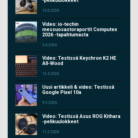
-pelikuulokkeet
15.6.2026
Video: io-techin
messuosastoraportit Computex
2026 -tapahtumasta
3.6.2026
Video: Testissä Keychron K2 HE
All-Wood
13.4.2026
Uusi artikkeli & video: Testissä
Google Pixel 10a
9.3.2026
Video: Testissä Asus ROG Kithara
-pelikuulokkeet
11.2.2026