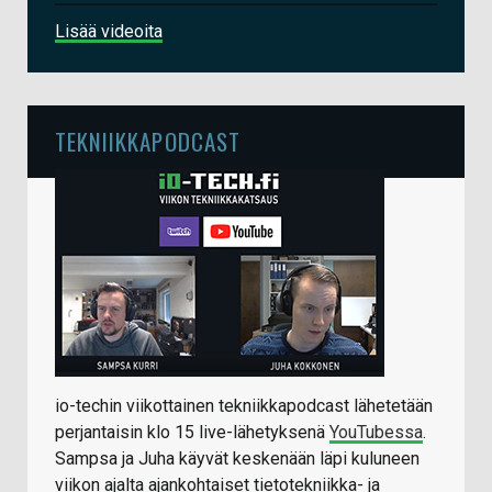
Lisää videoita
TEKNIIKKAPODCAST
io-techin viikottainen tekniikkapodcast lähetetään
perjantaisin klo 15 live-lähetyksenä
YouTubessa
.
Sampsa ja Juha käyvät keskenään läpi kuluneen
viikon ajalta ajankohtaiset tietotekniikka- ja