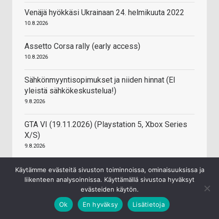
Venäjä hyökkäsi Ukrainaan 24. helmikuuta 2022
10.8.2026
Assetto Corsa rally (early access)
10.8.2026
Sähkönmyyntisopimukset ja niiden hinnat (EI
yleistä sähkökeskustelua!)
9.8.2026
GTA VI (19.11.2026) (Playstation 5, Xbox Series
X/S)
9.8.2026
Pariutumisen haasteet nykypäivänä ja sen
Käytämme evästeitä sivuston toiminnoissa, ominaisuuksissa ja
vaikutukset
liikenteen analysoinnissa. Käyttämällä sivustoa hyväksyt
evästeiden käytön.
9.8.2026
Ok
En hyväksy
Lisätietoja
Sähköenergian tuotanto, taustatekijät, hintatason