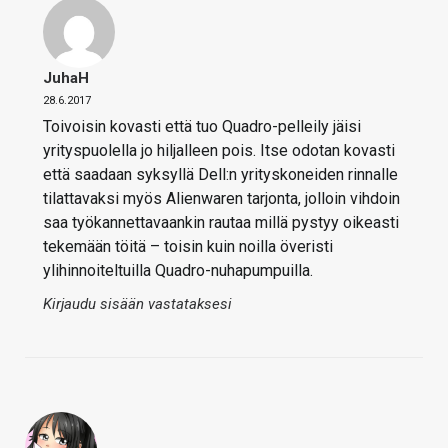
JuhaH
28.6.2017
Toivoisin kovasti että tuo Quadro-pelleily jäisi
yrityspuolella jo hiljalleen pois. Itse odotan kovasti
että saadaan syksyllä Dell:n yrityskoneiden rinnalle
tilattavaksi myös Alienwaren tarjonta, jolloin vihdoin
saa työkannettavaankin rautaa millä pystyy oikeasti
tekemään töitä – toisin kuin noilla överisti
ylihinnoiteltuilla Quadro-nuhapumpuilla.
Kirjaudu sisään vastataksesi