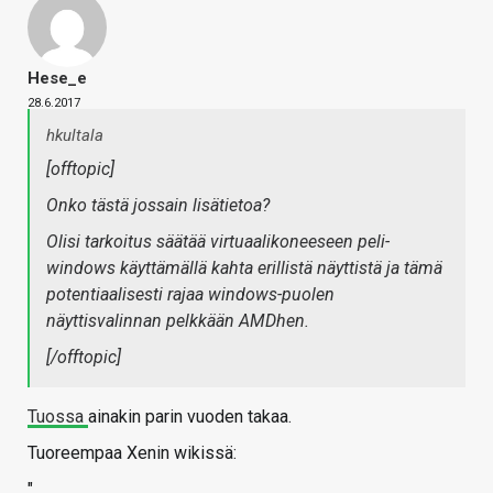
Hese_e
28.6.2017
hkultala
[offtopic]
Onko tästä jossain lisätietoa?
Olisi tarkoitus säätää virtuaalikoneeseen peli-
windows käyttämällä kahta erillistä näyttistä ja tämä
potentiaalisesti rajaa windows-puolen
näyttisvalinnan pelkkään AMDhen.
[/offtopic]
Tuossa
ainakin parin vuoden takaa.
Tuoreempaa Xenin wikissä:
"