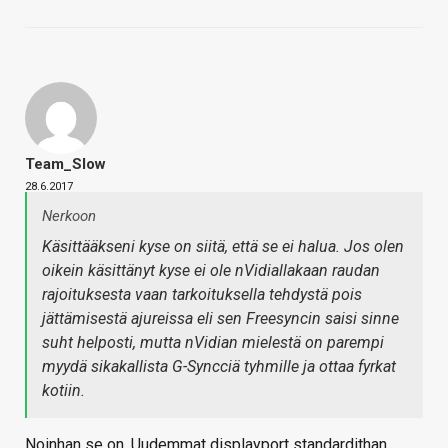
Team_Slow
28.6.2017
Nerkoon
Käsittääkseni kyse on siitä, että se ei halua. Jos olen
oikein käsittänyt kyse ei ole nVidiallakaan raudan
rajoituksesta vaan tarkoituksella tehdystä pois
jättämisestä ajureissa eli sen Freesyncin saisi sinne
suht helposti, mutta nVidian mielestä on parempi
myydä sikakallista G-Syncciä tyhmille ja ottaa fyrkat
kotiin.
Noinhan se on. Uudemmat displayport standardithan