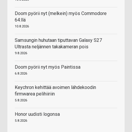
Doom pyörii nyt (melkein) myös Commodore
64:llä
10.8.2026
Samsungin huhutaan tiputtavan Galaxy S27
Ultrasta neljännen takakameran pois
9.8.2026
Doom pyörii nyt myös Paintissa
6.8.2026
Keychron kehittää avoimen lähdekoodin
firmwarea pelihiiriin
5.8.2026
Honor uudisti logonsa
5.8.2026