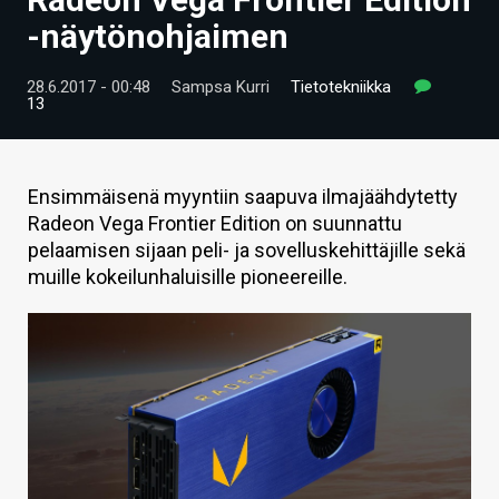
ARTIKKELIT
-näytönohjaimen
VIDEOT
28.6.2017 - 00:48
Sampsa Kurri
Tietotekniikka
13
TECHBBS
TIETOA
Ensimmäisenä myyntiin saapuva ilmajäähdytetty
HINTA.FI
Radeon Vega Frontier Edition on suunnattu
pelaamisen sijaan peli- ja sovelluskehittäjille sekä
KAUPPA
muille kokeilunhaluisille pioneereille.
VAIHDA TEEMA
HAKU