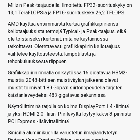
MHz:n Peak-taajuudella. Ilmoitettu FP32-suorituskyky on
13,1 TeraFLOPSia ja FP16-suorituskyky 26,2 TFLOPS.
AMD käyttää ensimmäistä kertaa grafiikkapiiriensä
kellotaajuuksista termejä Typical- ja Peak-taajuus, eikä
ole toistaiseksi kertonut, mitä ne käytännössä
tarkoittavat. Oletettavasti grafiikkapiirin kellotaajuus
vaihtelee käyttöasteesta, lämpötilasta ja
tehonkulutuksesta riippuen.
Grafiikkapiirin rinnalla on käytössä 16 gigatavua HBM2-
muistia. 2048-bittisen muistiväylän jatkeena olevat
muistit toimivat 1,89 Gbps:n siirtonopeudella tarjoten
kaistanleveydeksi 483 gigatavua sekunnissa.
Näyttöliittiminä tarjolla on kolme DisplayPort 1.4 -liitintä
ja yksi HDMI 2.0 -liitin. Piirilevyltä löytyy kaksi 8-pinnistä
PCI Express -lisävirtaliitintä.
Sinisillä alumiinikuorilla varustetun ilmajäähdytetyn