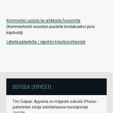
Kommentoi uutista tai artikkelia foorumilla
(Kommentointi sivuston puolella toistakseksi pois
käytöstä)
Lähetä palautetta / raportoi kirjoitusvirheestä
UUTISIA LYHYESTI
Tim Culpan: Applella on miljardin edestä iPhone-
puhelinten siruja odottamassa muistipiirejä
10.8.2026