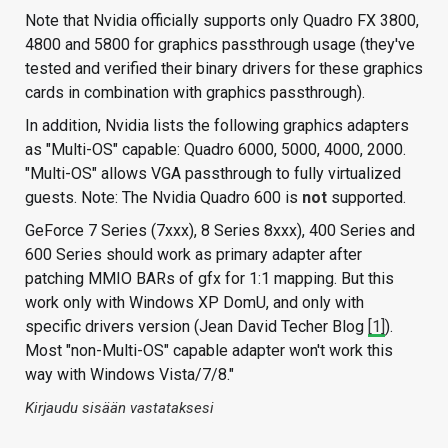
Note that Nvidia officially supports only Quadro FX 3800,
4800 and 5800 for graphics passthrough usage (they've
tested and verified their binary drivers for these graphics
cards in combination with graphics passthrough).
In addition, Nvidia lists the following graphics adapters
as "Multi-OS" capable: Quadro 6000, 5000, 4000, 2000.
"Multi-OS" allows VGA passthrough to fully virtualized
guests. Note: The Nvidia Quadro 600 is
not
supported.
GeForce 7 Series (7xxx), 8 Series 8xxx), 400 Series and
600 Series should work as primary adapter after
patching MMIO BARs of gfx for 1:1 mapping. But this
work only with Windows XP DomU, and only with
specific drivers version (Jean David Techer Blog
[1]
).
Most "non-Multi-OS" capable adapter won't work this
way with Windows Vista/7/8."
Kirjaudu sisään vastataksesi