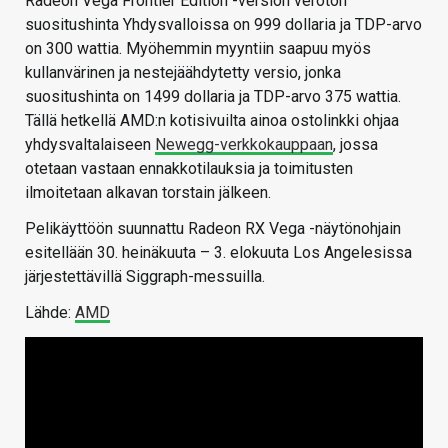
Radeon Vega Frontier Edition -version veroton
suositushinta Yhdysvalloissa on 999 dollaria ja TDP-arvo
on 300 wattia. Myöhemmin myyntiin saapuu myös
kullanvärinen ja nestejäähdytetty versio, jonka
suositushinta on 1499 dollaria ja TDP-arvo 375 wattia.
Tällä hetkellä AMD:n kotisivuilta ainoa ostolinkki ohjaa
yhdysvaltalaiseen
Newegg-verkkokauppaan
, jossa
otetaan vastaan ennakkotilauksia ja toimitusten
ilmoitetaan alkavan torstain jälkeen.
Pelikäyttöön suunnattu Radeon RX Vega -näytönohjain
esitellään 30. heinäkuuta – 3. elokuuta Los Angelesissa
järjestettävillä Siggraph-messuilla.
Lähde:
AMD