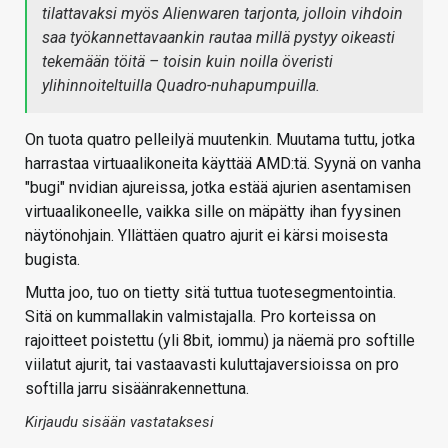
tilattavaksi myös Alienwaren tarjonta, jolloin vihdoin
saa työkannettavaankin rautaa millä pystyy oikeasti
tekemään töitä – toisin kuin noilla överisti
ylihinnoiteltuilla Quadro-nuhapumpuilla.
On tuota quatro pelleilyä muutenkin. Muutama tuttu, jotka
harrastaa virtuaalikoneita käyttää AMD:tä. Syynä on vanha
"bugi" nvidian ajureissa, jotka estää ajurien asentamisen
virtuaalikoneelle, vaikka sille on mäpätty ihan fyysinen
näytönohjain. Yllättäen quatro ajurit ei kärsi moisesta
bugista.
Mutta joo, tuo on tietty sitä tuttua tuotesegmentointia.
Sitä on kummallakin valmistajalla. Pro korteissa on
rajoitteet poistettu (yli 8bit, iommu) ja näemä pro softille
viilatut ajurit, tai vastaavasti kuluttajaversioissa on pro
softilla jarru sisäänrakennettuna.
Kirjaudu sisään vastataksesi