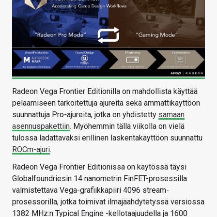
Radeon Vega Frontier Editionilla on mahdollista käyttää
pelaamiseen tarkoitettuja ajureita sekä ammattikäyttöön
suunnattuja Pro-ajureita, jotka on yhdistetty
samaan
asennuspakettiin
. Myöhemmin tällä viikolla on vielä
tulossa ladattavaksi erillinen laskentakäyttöön suunnattu
ROCm-ajuri
.
Radeon Vega Frontier Editionissa on käytössä täysi
Globalfoundriesin 14 nanometrin FinFET-prosessilla
valmistettava Vega-grafiikkapiiri 4096 stream-
prosessorilla, jotka toimivat ilmajäähdytetyssä versiossa
1382 MHz:n Typical Engine -kellotaajuudella ja 1600