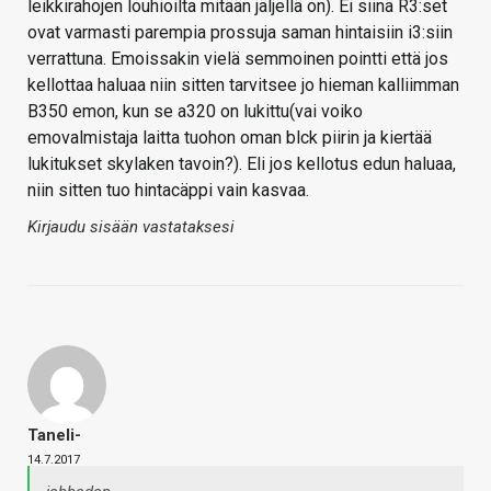
leikkirahojen louhioilta mitään jäljellä on). Ei siinä R3:set
ovat varmasti parempia prossuja saman hintaisiin i3:siin
verrattuna. Emoissakin vielä semmoinen pointti että jos
kellottaa haluaa niin sitten tarvitsee jo hieman kalliimman
B350 emon, kun se a320 on lukittu(vai voiko
emovalmistaja laitta tuohon oman blck piirin ja kiertää
lukitukset skylaken tavoin?). Eli jos kellotus edun haluaa,
niin sitten tuo hintacäppi vain kasvaa.
Kirjaudu sisään vastataksesi
Taneli-
14.7.2017