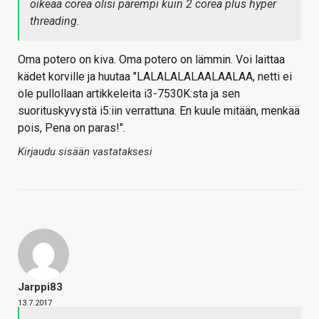
oikeaa corea olisi parempi kuin 2 corea plus hyper
threading.
Oma potero on kiva. Oma potero on lämmin. Voi laittaa
kädet korville ja huutaa "LALALALALAALAALAA, netti ei
ole pullollaan artikkeleita i3-7530K:sta ja sen
suorituskyvystä i5:iin verrattuna. En kuule mitään, menkää
pois, Pena on paras!".
Kirjaudu sisään vastataksesi
Jarppi83
13.7.2017