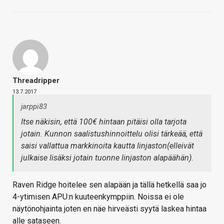
Threadripper
13.7.2017
jarppi83
Itse näkisin, että 100€ hintaan pitäisi olla tarjota
jotain. Kunnon saalistushinnoittelu olisi tärkeää, että
saisi vallattua markkinoita kautta linjaston(elleivät
julkaise lisäksi jotain tuonne linjaston alapäähän).
Raven Ridge hoitelee sen alapään ja tällä hetkellä saa jo
4-ytimisen APU:n kuuteenkymppiin. Noissa ei ole
näytönohjainta joten en näe hirveästi syytä laskea hintaa
alle sataseen.