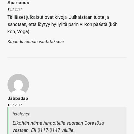
Spartacus
13.7.2017
Tälläiset julkaisut ovat kivoja. Julkaistaan tuote ja
sanotaan, että löytyy hyllyiltä parin viikon päästä (köh
köh, Vega).
Kirjaudu sisään vastataksesi
Jabbadap
13.7.2017
hsalonen
Eiköhän nämä hinnoitella suoraan Core i3:ia
vastaan. Eli $117-$147 välille..