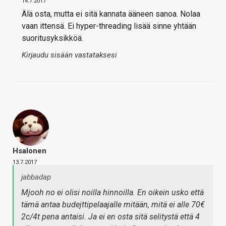
14.7.2017
Älä osta, mutta ei sitä kannata ääneen sanoa. Nolaa
vaan ittensä. Ei hyper-threading lisää sinne yhtään
suoritusyksikköä.
Kirjaudu sisään vastataksesi
Hsalonen
13.7.2017
jabbadap
Mjooh no ei olisi noilla hinnoilla. En oikein usko että
tämä antaa budejttipelaajalle mitään, mitä ei alle 70€
2c/4t pena antaisi. Ja ei en osta sitä selitystä että 4