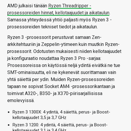
AMD julkaisi tänään
Ryzen Threadripper -
prosessoreiden hinnat, kellotaajuudet ja aikataulun
.
Samassa yhteydessä yhtiö paljasti myös Ryzen 3 -
prosessoreiden tekniset tiedot ja aikataulun.
Ryzen 3 -prosessorit perustuvat samaan Zen-
arkkitehtuuriin ja Zeppelin-ytimeen kuin muutkin Ryzen-
prosessorit. Odotusten mukaisesti niiden kellotaajuudet
ja konfiguraatio noudattaa Ryzen 3 Pro -sarjaa:
Prosessoreissa on käytössä neljä ydintä eivätkä ne tue
SMT-ominaisuutta, eli ne kykenevät suorittamaan vain
yhtä säiettä per ydin. Muiden Ryzen-prosessoreiden
tapaan ne sopivat Socket AM4 -prosessorikantaan ja
toimivat A320-, B350- ja X370-piirisarjallisissa
emolevyissä.
Ryzen 3 1300X: 4 ydintä, 4 säiettä, perus- ja Boost-
kellotaajuudet 3,5 ja 3,7 GHz
Ryzen 3 1200: 4 ydintä, 4 säiettä, perus- ja Boost-
kellotaajuudet 3,1 ja 3,4 GHz