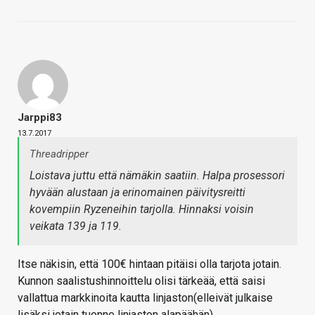
Jarppi83
13.7.2017
Threadripper
Loistava juttu että nämäkin saatiin. Halpa prosessori
hyvään alustaan ja erinomainen päivitysreitti
kovempiin Ryzeneihin tarjolla. Hinnaksi voisin
veikata 139 ja 119.
Itse näkisin, että 100€ hintaan pitäisi olla tarjota jotain.
Kunnon saalistushinnoittelu olisi tärkeää, että saisi
vallattua markkinoita kautta linjaston(elleivät julkaise
lisäksi jotain tuonne linjaston alapäähän).