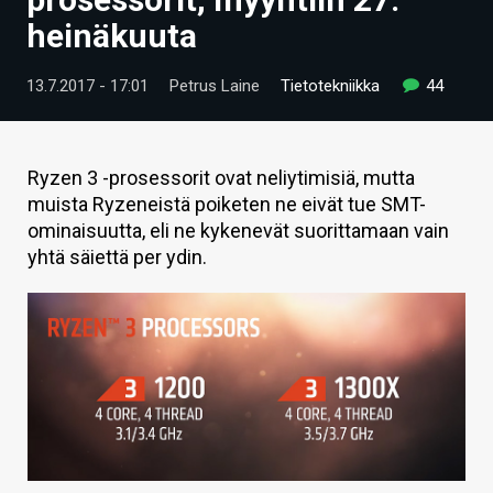
ARTIKKELIT
heinäkuuta
VIDEOT
13.7.2017 - 17:01
Petrus Laine
Tietotekniikka
44
TECHBBS
TIETOA
Ryzen 3 -prosessorit ovat neliytimisiä, mutta
muista Ryzeneistä poiketen ne eivät tue SMT-
HINTA.FI
ominaisuutta, eli ne kykenevät suorittamaan vain
yhtä säiettä per ydin.
KAUPPA
VAIHDA TEEMA
HAKU