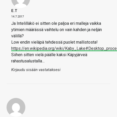
E.T
14.7.2017
Ja Intelilläkö ei sitten ole paljoa eri malleja vaikka
ytimien määrässä vaihtelu on vain kahden ja neljän
välillä?
Low endin vieläpä tehdessä puolet mallistosta!
https://en.wikipedia.org/wiki/Kaby_Lake#Desktop_proc
Siihen sitten vielä päälle kaksi Käpyjärveä
rahastusalustalla…
Kirjaudu sisään vastataksesi