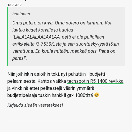
13.7.2017
hsalonen
Oma potero on kiva. Oma potero on lämmin. Voi
laittaa kädet korville ja huutaa
"LALALALALAALAALAA, netti ei ole pullollaan
artikkeleita i3-7530K:sta ja sen suorituskyvystä i5:iin
verrattuna. En kuule mitään, menkää pois, Pena on
paras!".
Niin joihinkin asioihin toki, nyt puhuttiin _budjetti_
pelaamisesta. Kahtos vaikka
techspotin R5 1400 revikka
ja vinkkinä ettet pelitestejä väärin ymmärrä
budjettipelaaja tuskin hankkii gtx 1080ti:tä
Kirjaudu sisään vastataksesi