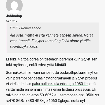
Jabbadap
14.7.2017
FireFly Renaissance
Älä osta, mutta ei sitä kannata ääneen sanoa. Nolaa
vaan ittensä. Ei hyper-threading lisää sinne yhtään
suoritusyksikköä.
Ei toki. 4 aitoa corea on tietenkin parempi kuin 2c/4t sen
toki myönnän, enkä edes yritä kiistää.
Sen näkökulman vain sanoin että budejettipelaajan nyt on
vain parempi panostaa näytönohjaimeen ja 2c/4t prossu
ei vielä ole liian
paha pullonkaula edes gtx1080:lle
, että
välttämättä ennemmin hintaa enää laittaisi prossuun. Eli
mikä noissa on eroa 50-60€? eli semmonen gtx1050ti vs
rx470 8GB/rx480 4GB/gtx1060 3gb(jos noita nyt