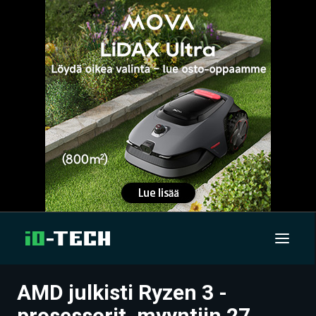
AMD julkisti Ryzen 3 -
UUTISET
prosessorit, myyntiin 27.