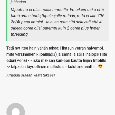
jabbadap
Mjooh no ei olisi noilla hinnoilla. En oikein usko että
tämä antaa budejttipelaajalle mitään, mitä ei alle 70€
2c/4t pena antaisi. Ja ei en osta sitä selitystä että 4
oikeaa corea olisi parempi kuin 2 corea plus hyper
threading.
Tätä nyt itse hain vähän takaa: Hintsun verran halvempi,
mitä varsinainen kilpailija(i3) ja samalla söisi halppiksilta
edun(Pena) -> isku maksan kärkeen kautta linjan Intelille
-> kilpailun täydellinen mullistus = kuluttaja naattii…
Kirjaudu sisään vastataksesi