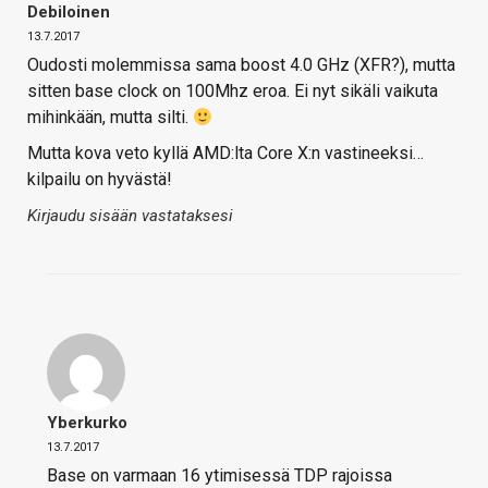
Debiloinen
13.7.2017
Oudosti molemmissa sama boost 4.0 GHz (XFR?), mutta
sitten base clock on 100Mhz eroa. Ei nyt sikäli vaikuta
mihinkään, mutta silti.
Mutta kova veto kyllä AMD:lta Core X:n vastineeksi…
kilpailu on hyvästä!
Kirjaudu sisään vastataksesi
Yberkurko
13.7.2017
Base on varmaan 16 ytimisessä TDP rajoissa