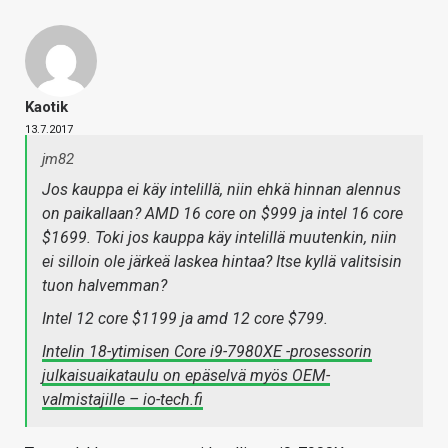
Kaotik
13.7.2017
jm82
Jos kauppa ei käy intelillä, niin ehkä hinnan alennus
on paikallaan? AMD 16 core on $999 ja intel 16 core
$1699. Toki jos kauppa käy intelillä muutenkin, niin
ei silloin ole järkeä laskea hintaa? Itse kyllä valitsisin
tuon halvemman?
Intel 12 core $1199 ja amd 12 core $799.
Intelin 18-ytimisen Core i9-7980XE -prosessorin
julkaisuaikataulu on epäselvä myös OEM-
valmistajille – io-tech.fi