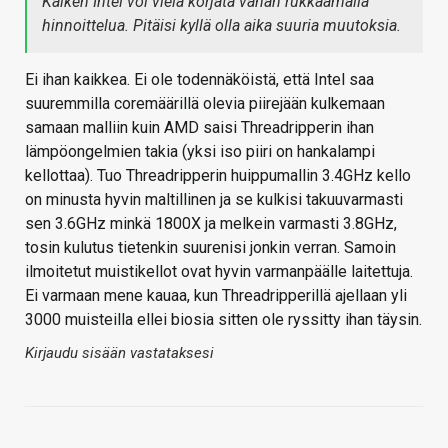
Kaiken Intel voi vielä korjata vähän rukkaamalla
hinnoittelua. Pitäisi kyllä olla aika suuria muutoksia.
Ei ihan kaikkea. Ei ole todennäköistä, että Intel saa
suuremmilla coremäärillä olevia piirejään kulkemaan
samaan malliin kuin AMD saisi Threadripperin ihan
lämpöongelmien takia (yksi iso piiri on hankalampi
kellottaa). Tuo Threadripperin huippumallin 3.4GHz kello
on minusta hyvin maltillinen ja se kulkisi takuuvarmasti
sen 3.6GHz minkä 1800X ja melkein varmasti 3.8GHz,
tosin kulutus tietenkin suurenisi jonkin verran. Samoin
ilmoitetut muistikellot ovat hyvin varmanpäälle laitettuja.
Ei varmaan mene kauaa, kun Threadripperillä ajellaan yli
3000 muisteilla ellei biosia sitten ole ryssitty ihan täysin.
Kirjaudu sisään vastataksesi