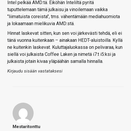
Intel pelkää AMD:tä. Eiköhän Inteliltä pyritä
tuputtelemaan tämä julkaisu ja vinoilemaan vaikka
"liimatuista coreista", tms. vähentämään mediahuomiota
ja lokaamaan mielikuvia AMD:stä.
Hinnat laskevat sitten, kun sen voi järkevästi tehdä, eli ei
tänä vuonna kuitenkaan – ainakaan HEDT-aluistoilla. Kyllä
ne kuitenkin laskevat. Kuluttajaluokassa on pelivaraa, kun
siellä voi julkaista Coffee Laken ja nimetä i7:t i5:ksi ja
julkaista jotain kivaa yläpäähän samalla hinnalla.
Kirjaudu sisään vastataksesi
Mestaritonttu