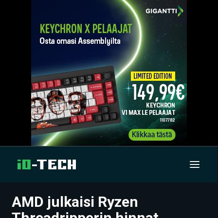
AMD julkaisi Ryzen
UUTISET
Threadripperin hinnat,