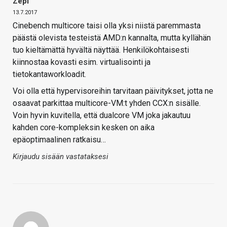
Zepi
13.7.2017
Cinebench multicore taisi olla yksi niistä paremmasta
päästä olevista testeistä AMD:n kannalta, mutta kyllähän
tuo kieltämättä hyvältä näyttää. Henkilökohtaisesti
kiinnostaa kovasti esim. virtualisointi ja
tietokantaworkloadit.
Voi olla että hypervisoreihin tarvitaan päivitykset, jotta ne
osaavat parkittaa multicore-VM:t yhden CCX:n sisälle.
Voin hyvin kuvitella, että dualcore VM joka jakautuu
kahden core-kompleksin kesken on aika
epäoptimaalinen ratkaisu…
Kirjaudu sisään vastataksesi