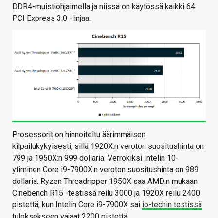
DDR4-muistiohjaimella ja niissä on käytössä kaikki 64
PCI Express 3.0 -linjaa.
Prosessorit on hinnoiteltu äärimmäisen
kilpailukykyisesti, sillä 1920X:n veroton suositushinta on
799 ja 1950X:n 999 dollaria. Verrokiksi Intelin 10-
ytiminen Core i9-7900X:n veroton suositushinta on 989
dollaria. Ryzen Threadripper 1950X saa AMD:n mukaan
Cinebench R15 -testissä reilu 3000 ja 1920X reilu 2400
pistettä, kun Intelin Core i9-7900X sai
io-techin testissä
tuloksekseen vajaat 2200 pistettä.