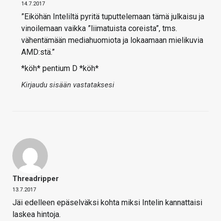
14.7.2017
”Eiköhän Inteliltä pyritä tuputtelemaan tämä julkaisu ja
vinoilemaan vaikka ”liimatuista coreista”, tms.
vähentämään mediahuomiota ja lokaamaan mielikuvia
AMD:stä.”
*köh* pentium D *köh*
Kirjaudu sisään vastataksesi
Threadripper
13.7.2017
Jäi edelleen epäselväksi kohta miksi Intelin kannattaisi
laskea hintoja.