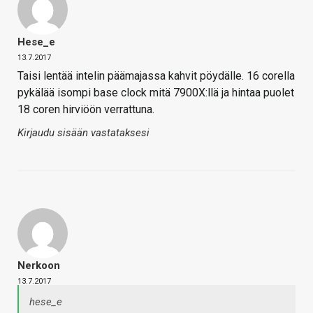
Hese_e
13.7.2017
Taisi lentää intelin päämajassa kahvit pöydälle. 16 corella
pykälää isompi base clock mitä 7900X:llä ja hintaa puolet
18 coren hirviöön verrattuna.
Kirjaudu sisään vastataksesi
Nerkoon
13.7.2017
hese_e