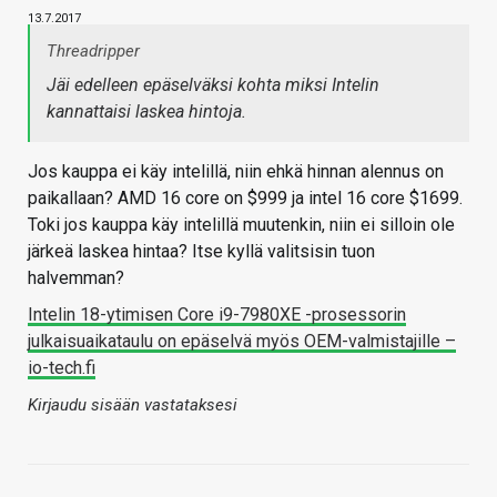
13.7.2017
Threadripper
Jäi edelleen epäselväksi kohta miksi Intelin
kannattaisi laskea hintoja.
Jos kauppa ei käy intelillä, niin ehkä hinnan alennus on
paikallaan? AMD 16 core on $999 ja intel 16 core $1699.
Toki jos kauppa käy intelillä muutenkin, niin ei silloin ole
järkeä laskea hintaa? Itse kyllä valitsisin tuon
halvemman?
Intelin 18-ytimisen Core i9-7980XE -prosessorin
julkaisuaikataulu on epäselvä myös OEM-valmistajille –
io-tech.fi
Kirjaudu sisään vastataksesi