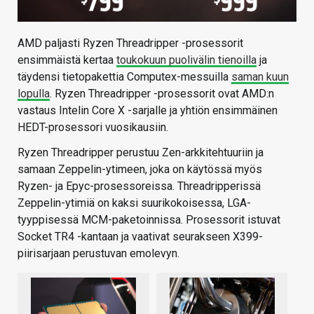
AMD paljasti Ryzen Threadripper -prosessorit
ensimmäistä kertaa
toukokuun puolivälin tienoilla
ja
täydensi tietopakettia Computex-messuilla
saman kuun
lopulla
. Ryzen Threadripper -prosessorit ovat AMD:n
vastaus Intelin Core X -sarjalle ja yhtiön ensimmäinen
HEDT-prosessori vuosikausiin.
Ryzen Threadripper perustuu Zen-arkkitehtuuriin ja
samaan Zeppelin-ytimeen, joka on käytössä myös
Ryzen- ja Epyc-prosessoreissa. Threadripperissä
Zeppelin-ytimiä on kaksi suurikokoisessa, LGA-
tyyppisessä MCM-paketoinnissa. Prosessorit istuvat
Socket TR4 -kantaan ja vaativat seurakseen X399-
piirisarjaan perustuvan emolevyn.