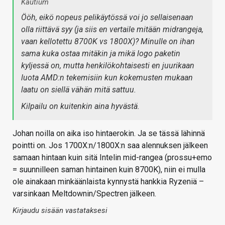
Kautium
Ööh, eikö nopeus pelikäytössä voi jo sellaisenaan
olla riittävä syy (ja siis en vertaile mitään midrangeja,
vaan kellotettu 8700K vs 1800X)? Minulle on ihan
sama kuka ostaa mitäkin ja mikä logo paketin
kyljessä on, mutta henkilökohtaisesti en juurikaan
luota AMD:n tekemisiin kun kokemusten mukaan
laatu on siellä vähän mitä sattuu.
Kilpailu on kuitenkin aina hyvästä.
Johan noilla on aika iso hintaerokin. Ja se tässä lähinnä
pointti on. Jos 1700X:n/1800X:n saa alennuksen jälkeen
samaan hintaan kuin sitä Intelin mid-rangea (prossu+emo
= suunnilleen saman hintainen kuin 8700K), niin ei mulla
ole ainakaan minkäänlaista kynnystä hankkia Ryzeniä –
varsinkaan Meltdownin/Spectren jälkeen.
Kirjaudu sisään vastataksesi