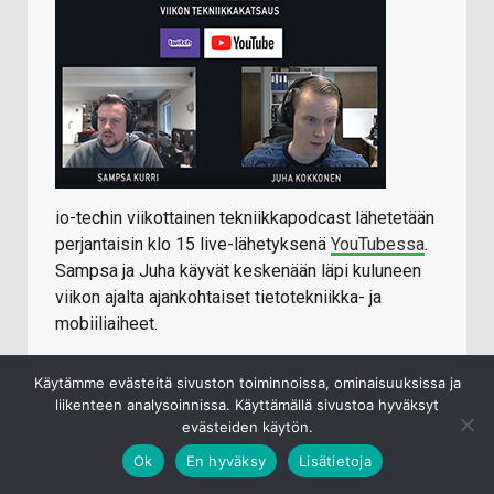
io-techin viikottainen tekniikkapodcast lähetetään
perjantaisin klo 15 live-lähetyksenä
YouTubessa
.
Sampsa ja Juha käyvät keskenään läpi kuluneen
viikon ajalta ajankohtaiset tietotekniikka- ja
mobiiliaiheet.
Jälkikäteen katseltavissa/kuunneltavissa:
Käytämme evästeitä sivuston toiminnoissa, ominaisuuksissa ja
Youtube
liikenteen analysoinnissa. Käyttämällä sivustoa hyväksyt
iTunes
evästeiden käytön.
Spotify
Ok
En hyväksy
Lisätietoja