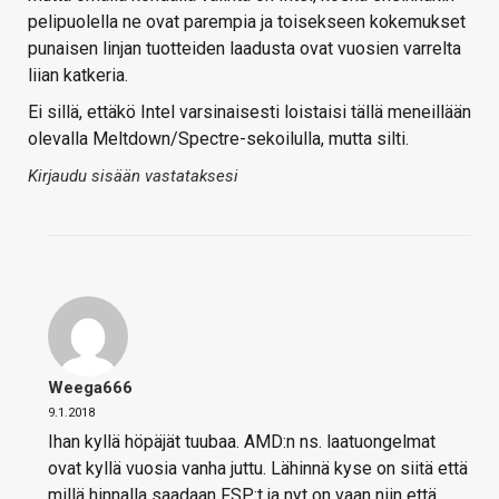
pelipuolella ne ovat parempia ja toisekseen kokemukset
punaisen linjan tuotteiden laadusta ovat vuosien varrelta
liian katkeria.
Ei sillä, ettäkö Intel varsinaisesti loistaisi tällä meneillään
olevalla Meltdown/Spectre-sekoilulla, mutta silti.
Kirjaudu sisään vastataksesi
Weega666
9.1.2018
Ihan kyllä höpäjät tuubaa. AMD:n ns. laatuongelmat
ovat kyllä vuosia vanha juttu. Lähinnä kyse on siitä että
millä hinnalla saadaan FSP:t ja nyt on vaan niin että