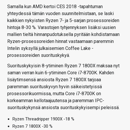
Samalla kun AMD kertoi CES 2018 -tapahtuman
yhteydessä tämän vuoden suunnitelmistaan, se laski
kaikkien nykyisten Ryzen 7- ja 5-sarjan prosessoreiden
hintoja 8-30 %. Varastojen tyhjennyksen lisäksi uusien
mallien tieltä hinnanpudotuksella pyritään kohdistamaan
Ryzen-prosessoreiden hinnat vastaamaan paremmin
Intelin syksyllä julkaisemien Coffee Lake -
prosessoreiden suorituskykyä.
Suorituskykyisin 8-ytiminen Ryzen 7 1800X maksaa nyt
saman verran kuin 6-ytiminen Core i7-8700K. Kahden
lisäytimsensä ansiosta Ryzen 7 1800X tarjoaa
paremman suorituskyvyn hyvin säikeistetyissä
prosessorikuormissa, mutta Core i7-8700K on
korkeamman kellotaajuutensa ja paremman IPC-
suorituskykynsä ansiosta suorituskykyisempi peleissä.
Ryzen Threadripper 1900X -18 %
Ryzen 7 1800X -30 %