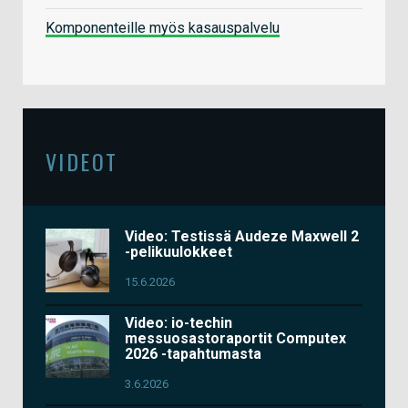
Komponenteille myös kasauspalvelu
VIDEOT
Video: Testissä Audeze Maxwell 2
-pelikuulokkeet
15.6.2026
Video: io-techin
messuosastoraportit Computex
2026 -tapahtumasta
3.6.2026