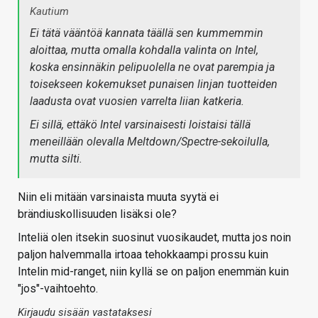
Kautium
Ei tätä vääntöä kannata täällä sen kummemmin
aloittaa, mutta omalla kohdalla valinta on Intel,
koska ensinnäkin pelipuolella ne ovat parempia ja
toisekseen kokemukset punaisen linjan tuotteiden
laadusta ovat vuosien varrelta liian katkeria.
Ei sillä, ettäkö Intel varsinaisesti loistaisi tällä
meneillään olevalla Meltdown/Spectre-sekoilulla,
mutta silti.
Niin eli mitään varsinaista muuta syytä ei
brändiuskollisuuden lisäksi ole?
Inteliä olen itsekin suosinut vuosikaudet, mutta jos noin
paljon halvemmalla irtoaa tehokkaampi prossu kuin
Intelin mid-ranget, niin kyllä se on paljon enemmän kuin
"jos"-vaihtoehto.
Kirjaudu sisään vastataksesi