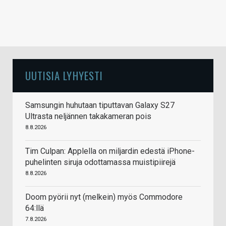
UUTISIA LYHYESTI
Samsungin huhutaan tiputtavan Galaxy S27
Ultrasta neljännen takakameran pois
8.8.2026
Tim Culpan: Applella on miljardin edestä iPhone-
puhelinten siruja odottamassa muistipiirejä
8.8.2026
Doom pyörii nyt (melkein) myös Commodore
64:llä
7.8.2026