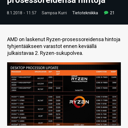
ARTIKKELIT
8.1.2018 - 11:57
Sampsa Kurri
Tietotekniikka
21
VIDEOT
TECHBBS
AMD on laskenut Ryzen-prosessoreidensa hintoja
TIETOA
tyhjentääkseen varastot ennen keväällä
julkaistavaa 2. Ryzen-sukupolvea.
HINTA.FI
KAUPPA
VAIHDA TEEMA
HAKU