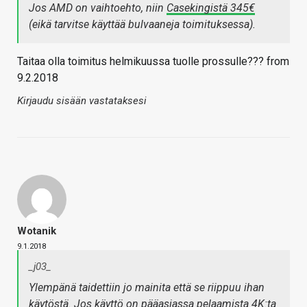
Jos AMD on vaihtoehto, niin
Casekingistä 345€
(eikä tarvitse käyttää bulvaaneja toimituksessa).
Taitaa olla toimitus helmikuussa tuolle prossulle??? from
9.2.2018
Kirjaudu sisään vastataksesi
Wotanik
9.1.2018
_j03_
Ylempänä taidettiin jo mainita että se riippuu ihan
käytöstä. Jos käyttö on pääasiassa pelaamista 4K:ta