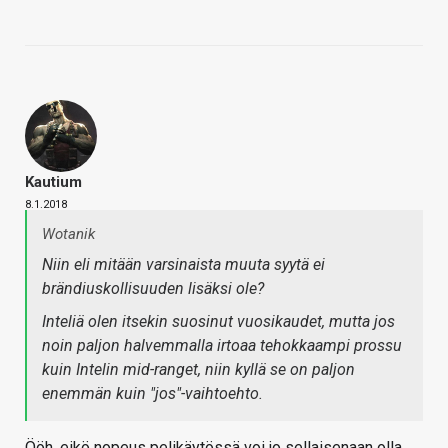
Kautium
8.1.2018
Wotanik
Niin eli mitään varsinaista muuta syytä ei
brändiuskollisuuden lisäksi ole?
Inteliä olen itsekin suosinut vuosikaudet, mutta jos
noin paljon halvemmalla irtoaa tehokkaampi prossu
kuin Intelin mid-ranget, niin kyllä se on paljon
enemmän kuin "jos"-vaihtoehto.
Ööh, eikö nopeus pelikäytössä voi jo sellaisenaan olla