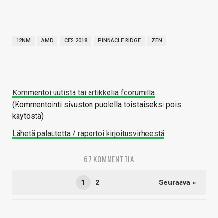
12NM
AMD
CES 2018
PINNACLE RIDGE
ZEN
Kommentoi uutista tai artikkelia foorumilla
(Kommentointi sivuston puolella toistaiseksi pois
käytöstä)
Lähetä palautetta / raportoi kirjoitusvirheestä
67 KOMMENTTIA
1
2
Seuraava »