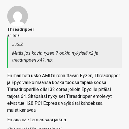
Threadripper
8.1.2018
JuSiZ
Mitäs jos kovin ryzen 7 onkin nykyisiä x2 ja
treadtripperi x4? :nb:
En ihan heti usko AMD:n romuttavan Ryzen, Threadripper
ja Epyc valikoimaansa koska tuossa tapauksessa
Threadripperille olisi 32 corea jolloin Epycille pitäisi
tarjota 64. Sitäpaitsi nykyiset Threadripper emolevyt
eivät tue 128 PCI Express väylää tai kahdeksaa
muistikanavaa.
En siis näe teoriassasi järkeä.