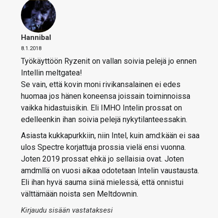
Hannibal
8.1.2018
Työkäyttöön Ryzenit on vallan soivia pelejä jo ennen
Intellin meltgatea!
Se vain, että kovin moni rivikansalainen ei edes
huomaa jos hänen koneensa joissain toiminnoissa
vaikka hidastuisikin. Eli IMHO Intelin prossat on
edelleenkin ihan soivia pelejä nykytilanteessakin.
Asiasta kukkapurkkiin, niin Intel, kuin amd:kään ei saa
ulos Spectre korjattuja prossia vielä ensi vuonna.
Joten 2019 prossat ehkä jo sellaisia ovat. Joten
amdmllä on vuosi aikaa odotetaan Intelin vaustausta.
Eli ihan hyvä sauma siinä mielessä, että onnistui
välttämään noista sen Meltdownin.
Kirjaudu sisään vastataksesi