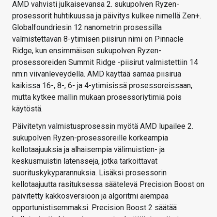
AMD vahvisti julkaisevansa 2. sukupolven Ryzen-
prosessorit huhtikuussa ja päivitys kulkee nimellä Zen+.
Globalfoundriesin 12 nanometrin prosessilla
valmistettavan 8-ytimisen piisirun nimi on Pinnacle
Ridge, kun ensimmäisen sukupolven Ryzen-
prosessoreiden Summit Ridge -piisirut valmistettiin 14
nm:n viivanleveydellä. AMD käyttää samaa piisirua
kaikissa 16-, 8-, 6- ja 4-ytimisissä prosessoreissaan,
mutta kytkee mallin mukaan prosessoriytimiä pois
käytöstä.
Päivitetyn valmistusprosessin myötä AMD lupailee 2.
sukupolven Ryzen-prosessoreille korkeampia
kellotaajuuksia ja alhaisempia välimuistien- ja
keskusmuistin latensseja, jotka tarkoittavat
suorituskykyparannuksia. Lisäksi prosessorin
kellotaajuutta rasituksessa säätelevä Precision Boost on
päivitetty kakkosversioon ja algoritmi aiempaa
opportunistisemmaksi. Precision Boost 2 säätää