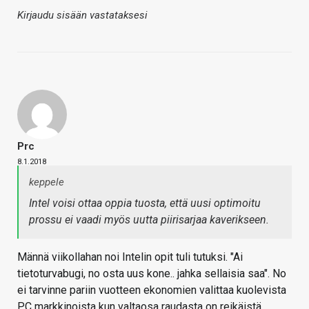
Kirjaudu sisään vastataksesi
Prc
8.1.2018
keppele
Intel voisi ottaa oppia tuosta, että uusi optimoitu
prossu ei vaadi myös uutta piirisarjaa kaverikseen.
Männä viikollahan noi Intelin opit tuli tutuksi. "Ai
tietoturvabugi, no osta uus kone.. jahka sellaisia saa". No
ei tarvinne pariin vuotteen ekonomien valittaa kuolevista
PC markkinoista kun valtaosa raudasta on reikäistä