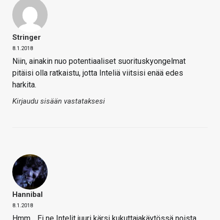
Stringer
8.1.2018
Niin, ainakin nuo potentiaaliset suorituskyongelmat
pitäisi olla ratkaistu, jotta Inteliä viitsisi enää edes
harkita.
Kirjaudu sisään vastataksesi
Hannibal
8.1.2018
Hmm… Ei ne Intelit juuri kärsi kukuttajakäytössä noista