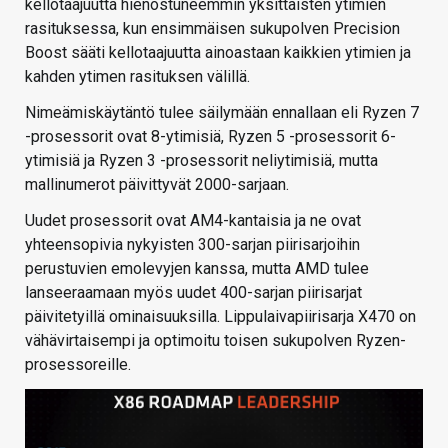
kellotaajuutta hienostuneemmin yksittäisten ytimien
rasituksessa, kun ensimmäisen sukupolven Precision
Boost sääti kellotaajuutta ainoastaan kaikkien ytimien ja
kahden ytimen rasituksen välillä.
Nimeämiskäytäntö tulee säilymään ennallaan eli Ryzen 7
-prosessorit ovat 8-ytimisiä, Ryzen 5 -prosessorit 6-
ytimisiä ja Ryzen 3 -prosessorit neliytimisiä, mutta
mallinumerot päivittyvät 2000-sarjaan.
Uudet prosessorit ovat AM4-kantaisia ja ne ovat
yhteensopivia nykyisten 300-sarjan piirisarjoihin
perustuvien emolevyjen kanssa, mutta AMD tulee
lanseeraamaan myös uudet 400-sarjan piirisarjat
päivitetyillä ominaisuuksilla. Lippulaivapiirisarja X470 on
vähävirtaisempi ja optimoitu toisen sukupolven Ryzen-
prosessoreille.