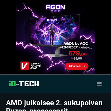
AMD julkaisee 2. sukupolven
UUTISET
Ryzen-prosessorit