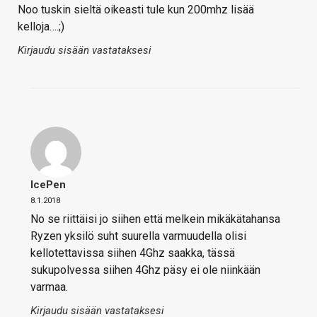
Noo tuskin sieltä oikeasti tule kun 200mhz lisää
kelloja….;)
Kirjaudu sisään vastataksesi
IcePen
8.1.2018
No se riittäisi jo siihen että melkein mikäkätahansa
Ryzen yksilö suht suurella varmuudella olisi
kellotettavissa siihen 4Ghz saakka, tässä
sukupolvessa siihen 4Ghz päsy ei ole niinkään
varmaa.
Kirjaudu sisään vastataksesi