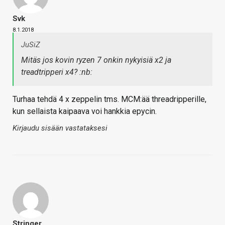
Svk
8.1.2018
JuSiZ
Mitäs jos kovin ryzen 7 onkin nykyisiä x2 ja
treadtripperi x4? :nb:
Turhaa tehdä 4 x zeppelin tms. MCM:ää threadripperille,
kun sellaista kaipaava voi hankkia epycin.
Kirjaudu sisään vastataksesi
Stringer