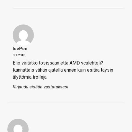
IcePen
8.1.2018
Elio väitätkö tosissaan että AMD vcalehteli?
Kannattais vähän ajatella ennen kuin esitää täysin
älyttömiä trolleja.
Kirjaudu sisään vastataksesi