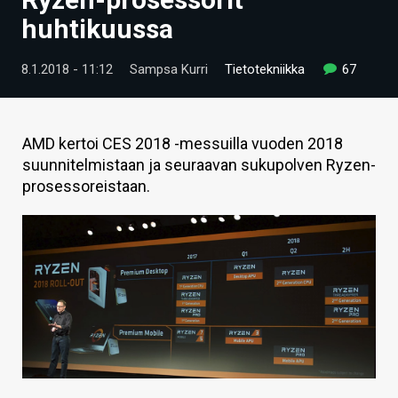
ARTIKKELIT
huhtikuussa
VIDEOT
8.1.2018 - 11:12
Sampsa Kurri
Tietotekniikka
67
TECHBBS
TIETOA
AMD kertoi CES 2018 -messuilla vuoden 2018
suunnitelmistaan ja seuraavan sukupolven Ryzen-
HINTA.FI
prosessoreistaan.
KAUPPA
VAIHDA TEEMA
HAKU