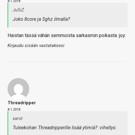
8.1.2018
JuSiZ
Joko 8core ja 5ghz ilmalla?
Haistan tässä vähän semmoista sarkasmin poikasta :joy:
Kirjaudu sisään vastataksesi
Threadripper
8.1.2018
xarot
Tuleekohan Threadripperille lisää ytimiä? :vihellys: