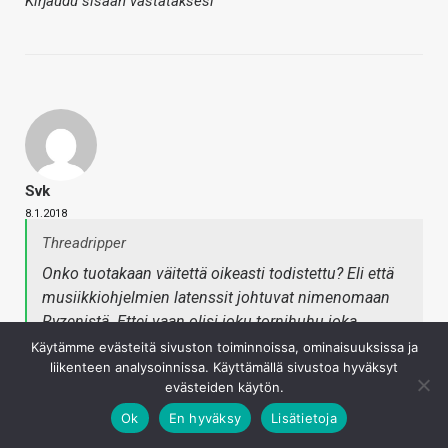
Kirjaudu sisään vastataksesi
Svk
8.1.2018
Threadripper
Onko tuotakaan väitettä oikeasti todistettu? Eli että
musiikkiohjelmien latenssit johtuvat nimenomaan
Ryzenistä. Ettei vaan olisi joku tornihuhu joka
kiertää. Tai sitten käytetään musiikkiohjelmaa
Käytämme evästeitä sivuston toiminnoissa, ominaisuuksissa ja
liikenteen analysoinnissa. Käyttämällä sivustoa hyväksyt
jostakin viime vuosituhannelta ja valitetaan kun
evästeiden käytön.
prosessorissa vika :hammer:
Ok
En hyväksy
Lisätietoja