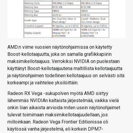
AMD:n viime vuosien näytönohjaimissa on käytetty
Boost-kellotaajuutta, joka on samalla grafiikkapiirin
maksimikellotaajuus. Verrokiksi NVIDIA on puolestaan
käyttänyt Boost-kellotaajuutena maltillista kellotaajuutta
ja näytönohjaimen todellinen kellotaajuus on selvästi sitä
korkeampi ja vaihtelee yksilöittäin.
Radeon RX Vega -sukupolven myötä AMD siirtyy
lähemmäs NVIDIAn kaltaista järjestelmää, vaikka vielä
onkin liian aikaista arvioida miten usein näytönohjaimet
tulevat toimimaan maksimikellotaajuudellaan, jos
milloinkaan. Radeon Vega Frontier Editionissa oli
käytössä vanha järjestelmä, eli korkein DPM7-