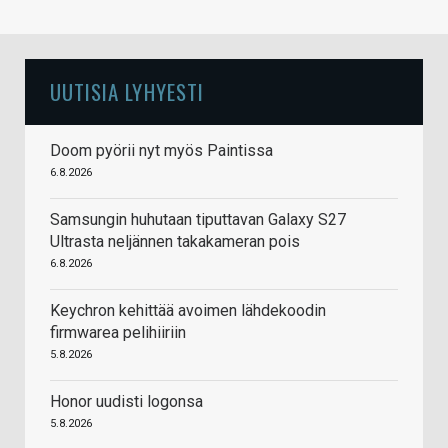
UUTISIA LYHYESTI
Doom pyörii nyt myös Paintissa
6.8.2026
Samsungin huhutaan tiputtavan Galaxy S27
Ultrasta neljännen takakameran pois
6.8.2026
Keychron kehittää avoimen lähdekoodin
firmwarea pelihiiriin
5.8.2026
Honor uudisti logonsa
5.8.2026