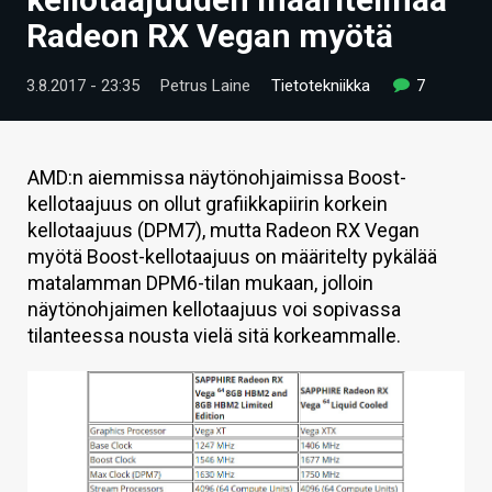
ARTIKKELIT
Radeon RX Vegan myötä
VIDEOT
3.8.2017 - 23:35
Petrus Laine
Tietotekniikka
7
TECHBBS
TIETOA
AMD:n aiemmissa näytönohjaimissa Boost-
kellotaajuus on ollut grafiikkapiirin korkein
HINTA.FI
kellotaajuus (DPM7), mutta Radeon RX Vegan
myötä Boost-kellotaajuus on määritelty pykälää
KAUPPA
matalamman DPM6-tilan mukaan, jolloin
VAIHDA TEEMA
näytönohjaimen kellotaajuus voi sopivassa
tilanteessa nousta vielä sitä korkeammalle.
HAKU