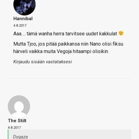
Hannibal
4.8.2017
Aaa…. tämä wanha herra tarvitsee uudet kakkulat
Mutta Tjoo, jos pitää paikkansa niin Nano olisi fiksu
härveli vaikka muita Vegoja hitaampi olisikin.
Kirjaudu sisään vastataksesi
The Stilt
4.8.2017
Dygaza