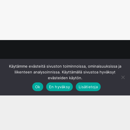
© S&J Media Oy
Käytämme evästeitä sivuston toiminnoissa, ominaisuuksissa ja
liikenteen analysoinnissa. Käyttämällä sivustoa hyväksyt
evästeiden käytön.
Ok
En hyväksy
Lisätietoja
;