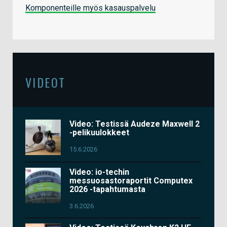
Komponenteille myös kasauspalvelu
VIDEOT
Video: Testissä Audeze Maxwell 2
-pelikuulokkeet
15.6.2026
Video: io-techin
messuosastoraportit Computex
2026 -tapahtumasta
3.6.2026