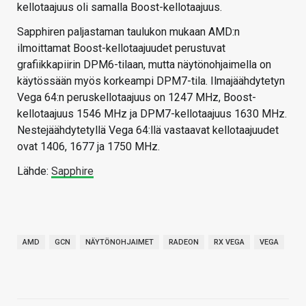
kellotaajuus oli samalla Boost-kellotaajuus.
Sapphiren paljastaman taulukon mukaan AMD:n
ilmoittamat Boost-kellotaajuudet perustuvat
grafiikkapiirin DPM6-tilaan, mutta näytönohjaimella on
käytössään myös korkeampi DPM7-tila. Ilmajäähdytetyn
Vega 64:n peruskellotaajuus on 1247 MHz, Boost-
kellotaajuus 1546 MHz ja DPM7-kellotaajuus 1630 MHz.
Nestejäähdytetyllä Vega 64:llä vastaavat kellotaajuudet
ovat 1406, 1677 ja 1750 MHz.
Lähde:
Sapphire
AMD
GCN
NÄYTÖNOHJAIMET
RADEON
RX VEGA
VEGA