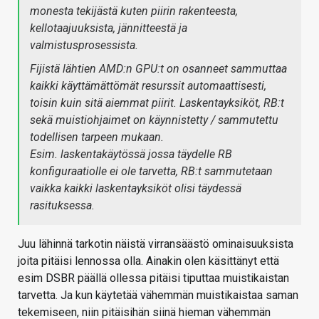
monesta tekijästä kuten piirin rakenteesta,
kellotaajuuksista, jännitteestä ja
valmistusprosessista.
Fijistä lähtien AMD:n GPU:t on osanneet sammuttaa
kaikki käyttämättömät resurssit automaattisesti,
toisin kuin sitä aiemmat piirit. Laskentayksiköt, RB:t
sekä muistiohjaimet on käynnistetty / sammutettu
todellisen tarpeen mukaan.
Esim. laskentakäytössä jossa täydelle RB
konfiguraatiolle ei ole tarvetta, RB:t sammutetaan
vaikka kaikki laskentayksiköt olisi täydessä
rasituksessa.
Juu lähinnä tarkotin näistä virransäästö ominaisuuksista
joita pitäisi lennossa olla. Ainakin olen käsittänyt että
esim DSBR päällä ollessa pitäisi tiputtaa muistikaistan
tarvetta. Ja kun käytetää vähemmän muistikaistaa saman
tekemiseen, niin pitäisihän siinä hieman vähemmän