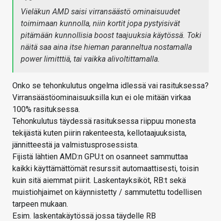
Vieläkun AMD saisi virransäästö ominaisuudet
toimimaan kunnolla, niin kortit jopa pystyisivät
pitämään kunnollisia boost taajuuksia käytössä. Toki
näitä saa aina itse hieman paranneltua nostamalla
power limitttiä, tai vaikka alivoltittamalla.
Onko se tehonkulutus ongelma idlessä vai rasituksessa?
Virransäästöominaisuuksilla kun ei ole mitään virkaa
100% rasituksessa.
Tehonkulutus täydessä rasituksessa riippuu monesta
tekijästä kuten piirin rakenteesta, kellotaajuuksista,
jännitteestä ja valmistusprosessista.
Fijistä lähtien AMD:n GPU:t on osanneet sammuttaa
kaikki käyttämättömät resurssit automaattisesti, toisin
kuin sitä aiemmat piirit. Laskentayksiköt, RB:t sekä
muistiohjaimet on käynnistetty / sammutettu todellisen
tarpeen mukaan.
Esim. laskentakäytössä jossa täydelle RB