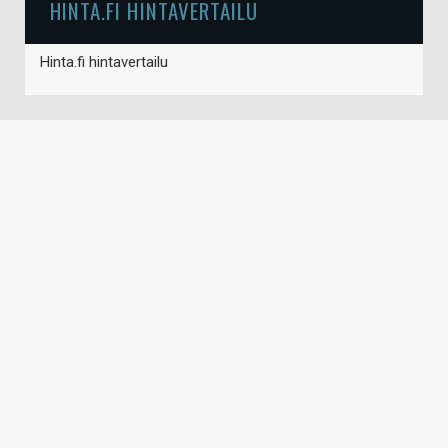
HINTA.FI HINTAVERTAILU
Hinta.fi hintavertailu