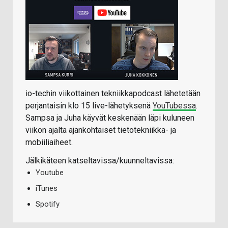
io-techin viikottainen tekniikkapodcast lähetetään
perjantaisin klo 15 live-lähetyksenä
YouTubessa
.
Sampsa ja Juha käyvät keskenään läpi kuluneen
viikon ajalta ajankohtaiset tietotekniikka- ja
mobiiliaiheet.
Jälkikäteen katseltavissa/kuunneltavissa:
Youtube
iTunes
Spotify