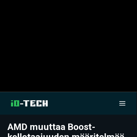
AMD muuttaa Boost-
UUTISET
kellotaajuuden määritelmää