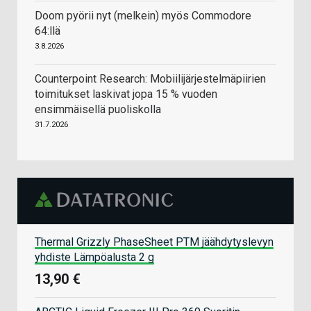
Doom pyörii nyt (melkein) myös Commodore
64:llä
3.8.2026
Counterpoint Research: Mobiilijärjestelmäpiirien
toimitukset laskivat jopa 15 % vuoden
ensimmäisellä puoliskolla
31.7.2026
Thermal Grizzly PhaseSheet PTM jäähdytyslevyn
yhdiste Lämpöalusta 2 g
13,90 €