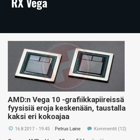
RX Vega
ARTIKKELIT
VIDEOT
TECHBBS
TIETOA
HINTA.FI
KAUPPA
VAIHDA TEEMA
AMD:n Vega 10 -grafiikkapiireissä
fyysisiä eroja keskenään, taustalla
kaksi eri kokoajaa
HAKU
16.8.2017 - 19:45
/
Petrus Laine
Kommentit (12)