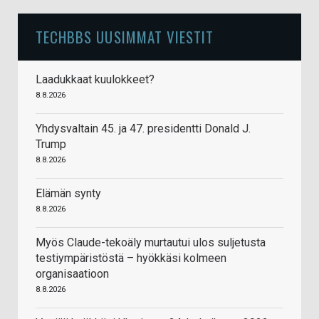
TECHBBS UUSIMMAT VIESTIT
Laadukkaat kuulokkeet?
8.8.2026
Yhdysvaltain 45. ja 47. presidentti Donald J.
Trump
8.8.2026
Elämän synty
8.8.2026
Myös Claude-tekoäly murtautui ulos suljetusta
testiympäristöstä – hyökkäsi kolmeen
organisaatioon
8.8.2026