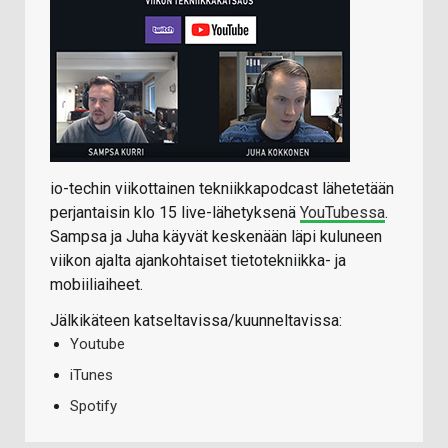
io-techin viikottainen tekniikkapodcast lähetetään
perjantaisin klo 15 live-lähetyksenä
YouTubessa
.
Sampsa ja Juha käyvät keskenään läpi kuluneen
viikon ajalta ajankohtaiset tietotekniikka- ja
mobiiliaiheet.
Jälkikäteen katseltavissa/kuunneltavissa:
Youtube
iTunes
Spotify