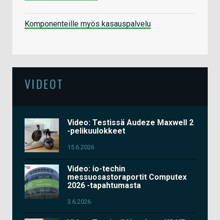
Komponenteille myös kasauspalvelu
VIDEOT
Video: Testissä Audeze Maxwell 2
-pelikuulokkeet
15.6.2026
Video: io-techin
messuosastoraportit Computex
2026 -tapahtumasta
3.6.2026