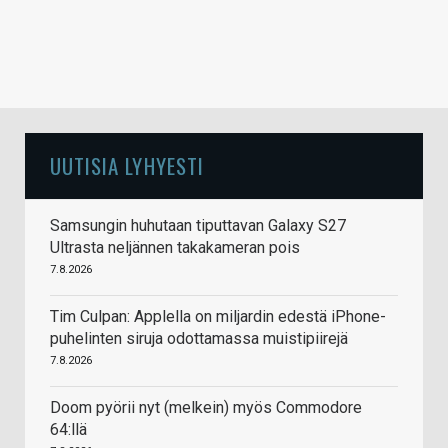
UUTISIA LYHYESTI
Samsungin huhutaan tiputtavan Galaxy S27
Ultrasta neljännen takakameran pois
7.8.2026
Tim Culpan: Applella on miljardin edestä iPhone-
puhelinten siruja odottamassa muistipiirejä
7.8.2026
Doom pyörii nyt (melkein) myös Commodore
64:llä