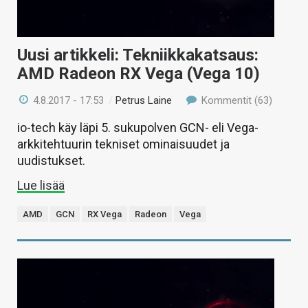
Uusi artikkeli: Tekniikkakatsaus:
AMD Radeon RX Vega (Vega 10)
4.8.2017 - 17:53
/
Petrus Laine
Kommentit (63)
io-tech käy läpi 5. sukupolven GCN- eli Vega-
arkkitehtuurin tekniset ominaisuudet ja
uudistukset.
Lue lisää
AMD
GCN
RX Vega
Radeon
Vega