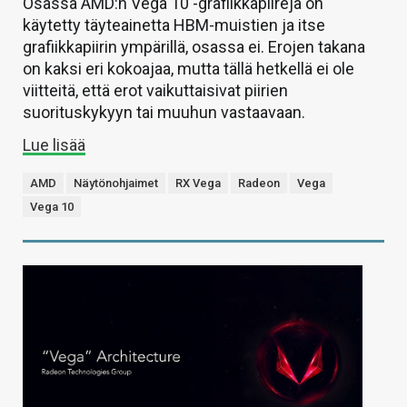
Osassa AMD:n Vega 10 -grafiikkapiirejä on
käytetty täyteainetta HBM-muistien ja itse
grafiikkapiirin ympärillä, osassa ei. Erojen takana
on kaksi eri kokoajaa, mutta tällä hetkellä ei ole
viitteitä, että erot vaikuttaisivat piirien
suorituskykyyn tai muuhun vastaavaan.
Lue lisää
AMD
Näytönohjaimet
RX Vega
Radeon
Vega
Vega 10