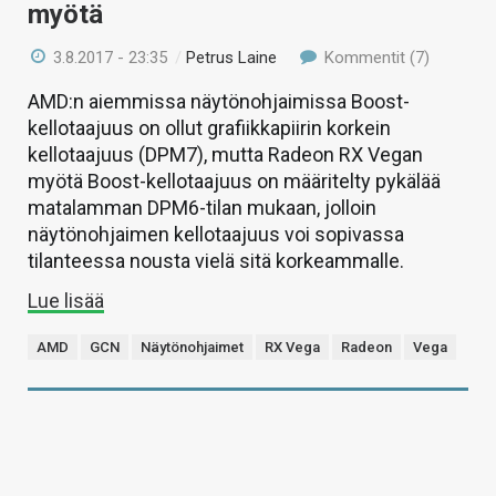
myötä
3.8.2017 - 23:35
/
Petrus Laine
Kommentit (7)
AMD:n aiemmissa näytönohjaimissa Boost-
kellotaajuus on ollut grafiikkapiirin korkein
kellotaajuus (DPM7), mutta Radeon RX Vegan
myötä Boost-kellotaajuus on määritelty pykälää
matalamman DPM6-tilan mukaan, jolloin
näytönohjaimen kellotaajuus voi sopivassa
tilanteessa nousta vielä sitä korkeammalle.
Lue lisää
AMD
GCN
Näytönohjaimet
RX Vega
Radeon
Vega