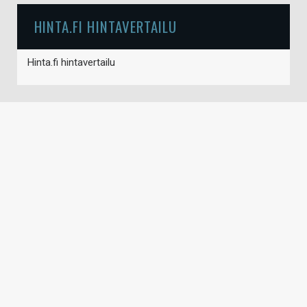
HINTA.FI HINTAVERTAILU
Hinta.fi hintavertailu