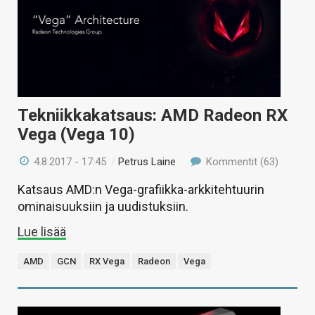
Tekniikkakatsaus: AMD Radeon RX
Vega (Vega 10)
4.8.2017 - 17:45
/
Petrus Laine
Kommentit (63)
Katsaus AMD:n Vega-grafiikka-arkkitehtuurin
ominaisuuksiin ja uudistuksiin.
Lue lisää
AMD
GCN
RX Vega
Radeon
Vega