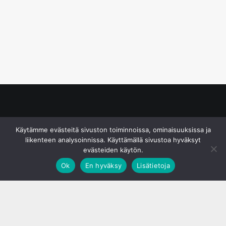
© S&J Media Oy
Käytämme evästeitä sivuston toiminnoissa, ominaisuuksissa ja
liikenteen analysoinnissa. Käyttämällä sivustoa hyväksyt
evästeiden käytön.
Ok
En hyväksy
Lisätietoja
;