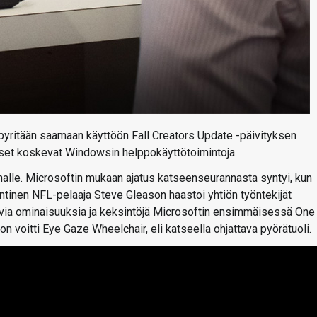
a pyritään saamaan käyttöön Fall Creators Update -päivityksen
ukset koskevat Windowsin helppokäyttötoimintoja.
nalle. Microsoftin mukaan ajatus katseenseurannasta syntyi, kun
entinen NFL-pelaaja Steve Gleason haastoi yhtiön työntekijät
ttavia ominaisuuksia ja keksintöjä Microsoftin ensimmäisessä One
oitti Eye Gaze Wheelchair, eli katseella ohjattava pyörätuoli.