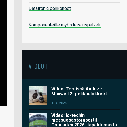
Datatronic pelikoneet
Komponenteille myös kasauspalvelu
VIDEOT
Video: Testissä Audeze
Maxwell 2 -pelikuulokkeet
15.6.2026
Video: io-techin
messuosastoraportit
Computex 2026 -tapahtumasta