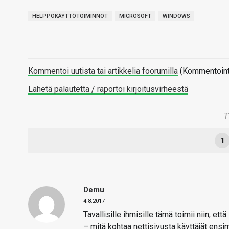
HELPPOKÄYTTÖTOIMINNOT
MICROSOFT
WINDOWS
Kommentoi uutista tai artikkelia foorumilla
(Kommentointi 
Lähetä palautetta / raportoi kirjoitusvirheestä
7
1
Demu
4.8.2017
Tavallisille ihmisille tämä toimii niin, ett
– mitä kohtaa nettisivusta käyttäjät ens