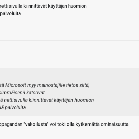
tisivulla kiinnittävät käyttäjän huomion
 palveluita
että Microsoft myy mainostajille tietoa siitä,
ensimmäisenä katsovat
nettisivulla kiinnittävät käyttäjän huomion
iä palveluita
ropagandan "vakoilusta" voi toki olla kytkemättä ominaisuutta