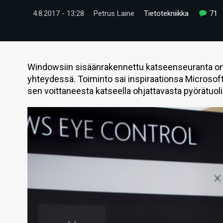
4.8.2017 - 13:28
Petrus Laine
Tietotekniikka
71
Windowsiin sisäänrakennettu katseenseuranta on
yhteydessä. Toiminto sai inspiraationsa Micros
sen voittaneesta katseella ohjattavasta pyörätuoli