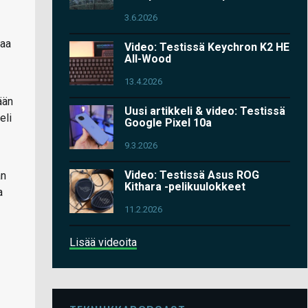
3.6.2026
taa
Video: Testissä Keychron K2 HE
All-Wood
13.4.2026
ään
Uusi artikkeli & video: Testissä
eli
Google Pixel 10a
9.3.2026
Video: Testissä Asus ROG
an
Kithara -pelikuulokkeet
a
11.2.2026
Lisää videoita