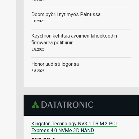
Doom pyörii nyt myös Paintissa
6.8.2026
Keychron kehittää avoimen lähdekoodin
firmwarea pelihiiriin
5.8.2026
Honor uudisti logonsa
5.8.2026
Kingston Technology NV3 1 TB M.2 PCI
Express 4.0 NVMe 3D NAND