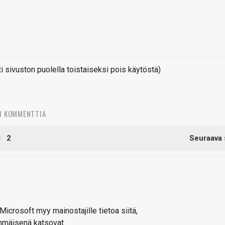
sivuston puolella toistaiseksi pois käytöstä)
1 KOMMENTTIA
2
Seuraava 
ä Microsoft myy mainostajille tietoa siitä,
immäisenä katsovat