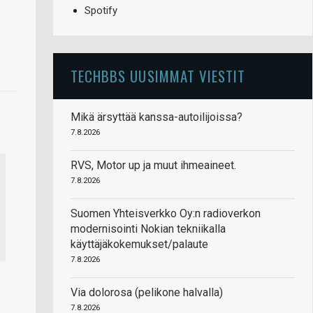
Spotify
TECHBBS UUSIMMAT VIESTIT
Mikä ärsyttää kanssa-autoilijoissa?
7.8.2026
RVS, Motor up ja muut ihmeaineet.
7.8.2026
Suomen Yhteisverkko Oy:n radioverkon
modernisointi Nokian tekniikalla
käyttäjäkokemukset/palaute
7.8.2026
Via dolorosa (pelikone halvalla)
7.8.2026