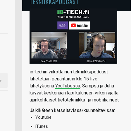
TEKNIIKKAPODCAST
io-techin viikottainen tekniikkapodcast
lähetetään perjantaisin klo 15 live-
»
lähetyksenä
YouTubessa
. Sampsa ja Juha
käyvät keskenään läpi kuluneen viikon ajalta
ajankohtaiset tietotekniikka- ja mobiiliaiheet.
Jälkikäteen katseltavissa/kuunneltavissa:
Youtube
iTunes