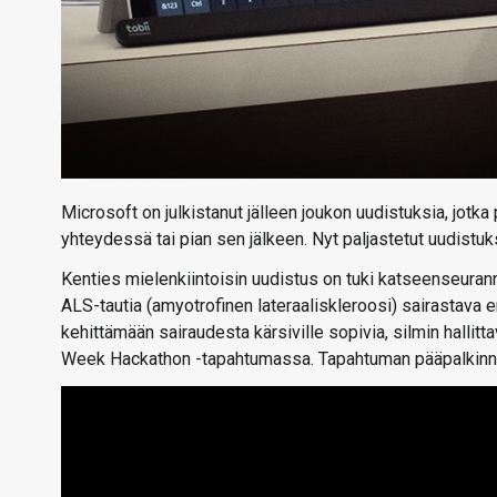
Microsoft on julkistanut jälleen joukon uudistuksia, jotk
yhteydessä tai pian sen jälkeen. Nyt paljastetut uudist
Kenties mielenkiintoisin uudistus on tuki katseenseuran
ALS-tautia (amyotrofinen lateraaliskleroosi) sairastava 
kehittämään sairaudesta kärsiville sopivia, silmin halli
Week Hackathon -tapahtumassa. Tapahtuman pääpalkinnon v