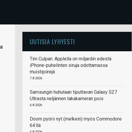
UUTISIA LYHYESTI
ja
Tim Culpan: Applella on miljardin edestä
iPhone-puhelinten siruja odottamassa
muistipiirejä
7.8.2026
Samsungin huhutaan tiputtavan Galaxy S27
Ultrasta neljännen takakameran pois
6.8.2026
Doom pyörii nyt (melkein) myös Commodore
64:llä
6.8.2026