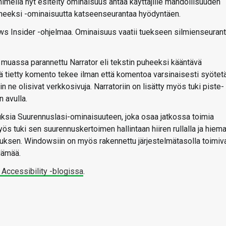
imellä nyt esitelty ominaisuus antaa käyttäjille mahdollisuuden
 puheeksi -ominaisuutta katseenseurantaa hyödyntäen.
ws Insider -ohjelmaa. Ominaisuus vaatii tuekseen silmienseuran
muassa parannettu Narrator eli tekstin puheeksi kääntävä
ä tietty komento tekee ilman että komentoa varsinaisesti syötet
e olisivat verkkosivuja. Narratoriin on lisätty myös tuki piste- 
n avulla.
sia Suurennuslasi-ominaisuuteen, joka osaa jatkossa toimia
ös tuki sen suurennuskertoimen hallintaan hiiren rullalla ja hiem
en. Windowsiin on myös rakennettu järjestelmätasolla toimiv
elämää.
 Accessibility -blogissa
.