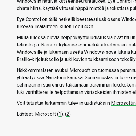
Windowsiin natiivia katseenseurantatukea. Eye Control -n
ohjata hiirtä, käyttää virtuaalinäppäimistöä ja tekstistä
Eye Control on tällä hetkellä beetatestissä osana Windo
tukevan lisälaitteen, kuten Tobii 4C:n.
Muita tulossa olevia helppokäyttöuudistuksia ovat muun 
teknologia. Narrator kykenee esimerkiksi kertomaan, mit
Windowsille ja lukemaan useita Windows-sovelluksia kuin n
Braille-kirjoitukselle ja tuki kuvien tulkkaamiseen tekoäly
Näkövammaisten avuksi Microsoft on tuomassa parannuk
yhteistyössä Narratorin kanssa. Suurennuslasiin tulee my
pehmeämpi suurennus takaamaan paremman lukukokemuks
tuki värifilttereille helpottamaan värisokeiden ihmisten 
Voit tutustua tarkemmin tuleviin uudistuksiin
Microsoftin
Lähteet: Microsoft (
1
), (
2
)