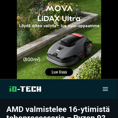
AMD valmistelee 16-ytimistä
UUTISET
tehoprosessoria – Ryzen 9?