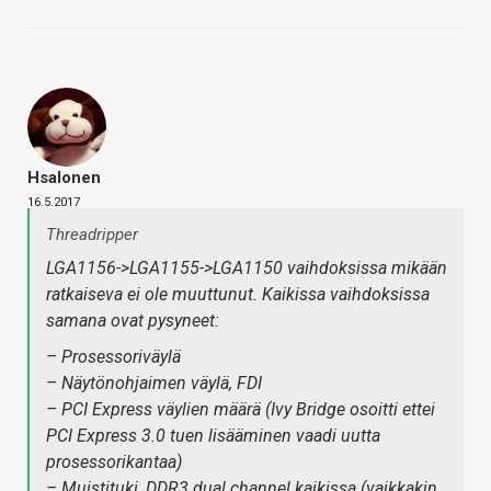
Hsalonen
16.5.2017
Threadripper
LGA1156->LGA1155->LGA1150 vaihdoksissa mikään
ratkaiseva ei ole muuttunut. Kaikissa vaihdoksissa
samana ovat pysyneet:
– Prosessoriväylä
– Näytönohjaimen väylä, FDI
– PCI Express väylien määrä (Ivy Bridge osoitti ettei
PCI Express 3.0 tuen lisääminen vaadi uutta
prosessorikantaa)
– Muistituki, DDR3 dual channel kaikissa (vaikkakin