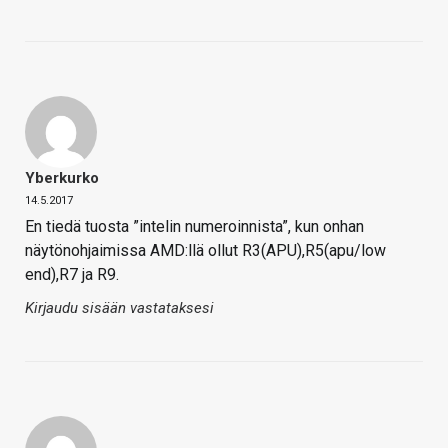
Yberkurko
14.5.2017
En tiedä tuosta ”intelin numeroinnista”, kun onhan
näytönohjaimissa AMD:llä ollut R3(APU),R5(apu/low
end),R7 ja R9.
Kirjaudu sisään vastataksesi