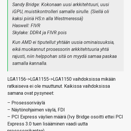
Sandy Bridge: Kokonaan uusi arkkitehtuuri, uusi
iGPU, muistikontrolleri samalle sirulle. (Siellä oli
kaksi piiriä HS:n alla Westmeressä)
Haswell: FIVR
Skylake: DDR4 ja FIVR pois
Kun AMD ei tiputellut yhtään uusia ominaisuuksia,
eikä muokannut prosessorin arkkitehtuuria yhtä
rajusti, niin helppohan sitä on myydä samaa paskaa
samalla kannalla.
LGA1156->LGA1155->LGA1150 vaihdoksissa mikään
ratkaiseva ei ole muuttunut. Kaikissa vaihdoksissa
samana ovat pysyneet:
– Prosessoriväylä
– Näytönohjaimen väylä, FDI
– PCI Express väylien määrä (Ivy Bridge osoitti ettei PCI
Express 3.0 tuen lisääminen vaadi uutta
prosessorikantaa)