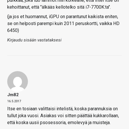
purkkaa, joka tuo lämmöt niin korkealle, että Intel itse on
kehoittanut, että "älkääs kellotelko sitä i7-7700K:ta".
(ja jos et huomannut, iGPU on parantunut kaikista eniten,
se on helposti parempi kuin 2011 peruskortti, vaikka HD
6450)
Kirjaudu sisään vastataksesi
Jm82
16.5.2017
Itse en tosiaan valittaisi intelistä, koska parannuksia on
tullut joka vuosi. Asiakas voi sitten päättää kukkarollaan,
että koska uusii psosessoria, emolevyä ja muisteja.