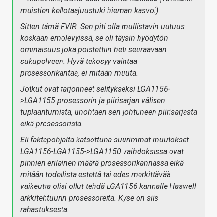
muistien kellotaajuustuki hieman kasvoi)
Sitten tämä FVIR. Sen piti olla mullistavin uutuus
koskaan emolevyissä, se oli täysin hyödytön
ominaisuus joka poistettiin heti seuraavaan
sukupolveen. Hyvä tekosyy vaihtaa
prosessorikantaa, ei mitään muuta.
Jotkut ovat tarjonneet selitykseksi LGA1156-
>LGA1155 prosessorin ja piirisarjan välisen
tuplaantumista, unohtaen sen johtuneen piirisarjasta
eikä prosessorista.
Eli faktapohjalta katsottuna suurimmat muutokset
LGA1156-LGA1155->LGA1150 vaihdoksissa ovat
pinnien erilainen määrä prosessorikannassa eikä
mitään todellista estettä tai edes merkittävää
vaikeutta olisi ollut tehdä LGA1156 kannalle Haswell
arkkitehtuurin prosessoreita. Kyse on siis
rahastuksesta.