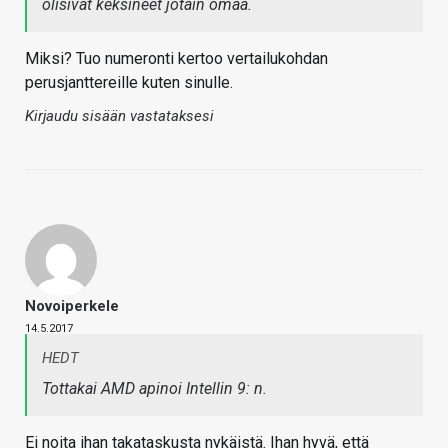
olisivat keksineet jotain omaa.
Miksi? Tuo numeronti kertoo vertailukohdan
perusjanttereille kuten sinulle.
Kirjaudu sisään vastataksesi
Novoiperkele
14.5.2017
HEDT
Tottakai AMD apinoi Intellin 9: n.
Ei noita ihan takataskusta nykäistä. Ihan hyvä, että