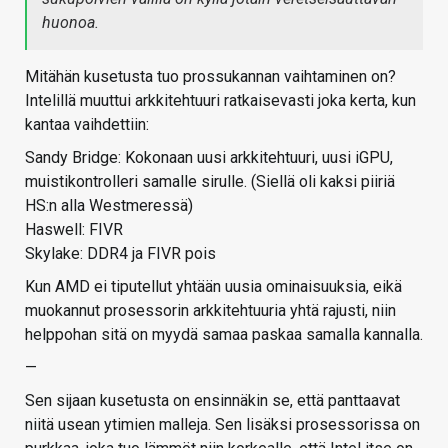
huonoa.
Mitähän kusetusta tuo prossukannan vaihtaminen on?
Intelillä muuttui arkkitehtuuri ratkaisevasti joka kerta, kun
kantaa vaihdettiin:
Sandy Bridge: Kokonaan uusi arkkitehtuuri, uusi iGPU,
muistikontrolleri samalle sirulle. (Siellä oli kaksi piiriä
HS:n alla Westmeressä)
Haswell: FIVR
Skylake: DDR4 ja FIVR pois
Kun AMD ei tiputellut yhtään uusia ominaisuuksia, eikä
muokannut prosessorin arkkitehtuuria yhtä rajusti, niin
helppohan sitä on myydä samaa paskaa samalla kannalla.
—
Sen sijaan kusetusta on ensinnäkin se, että panttaavat
niitä usean ytimien malleja. Sen lisäksi prosessorissa on