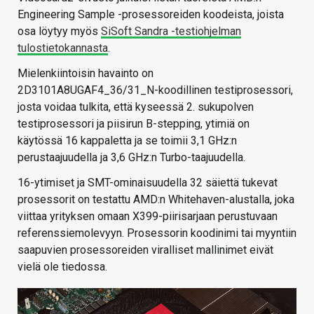
Engineering Sample -prosessoreiden koodeista, joista
osa löytyy myös
SiSoft Sandra -testiohjelman
tulostietokannasta
.
Mielenkiintoisin havainto on
2D3101A8UGAF4_36/31_N-koodillinen testiprosessori,
josta voidaa tulkita, että kyseessä 2. sukupolven
testiprosessori ja piisirun B-stepping, ytimiä on
käytössä 16 kappaletta ja se toimii 3,1 GHz:n
perustaajuudella ja 3,6 GHz:n Turbo-taajuudella.
16-ytimiset ja SMT-ominaisuudella 32 säiettä tukevat
prosessorit on testattu AMD:n Whitehaven-alustalla, joka
viittaa yrityksen omaan X399-piirisarjaan perustuvaan
referenssiemolevyyn. Prosessorin koodinimi tai myyntiin
saapuvien prosessoreiden viralliset mallinimet eivät
vielä ole tiedossa.