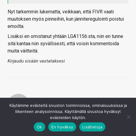
Nyt tarkemmin lukematta, veikkaan, että FIVR vaati
muutoksen myös pinneihin, kun jänniteregulointi poistui
emoilta.
Lisäksi en omistanut yhtään LGA1156:sta, niin en tunne
sitä kantaa niin syvällisesti, että voisin kommentoida
muita väitteitä.
Kirjaudu sisään vastataksesi
Käytämme evästeitä sivuston toiminnoissa, ominaisuuksissa ja
liikenteen analysoinnissa. Käyttämällä sivustoa hyväksyt
evästeiden käytön.
Contay
16.5.2017
Ok
En hyväksy
Lisätietoja
Sampsa