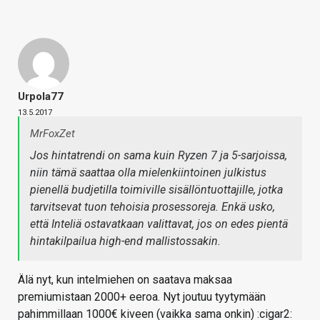
Urpola77
13.5.2017
MrFoxZet
Jos hintatrendi on sama kuin Ryzen 7 ja 5-sarjoissa,
niin tämä saattaa olla mielenkiintoinen julkistus
pienellä budjetilla toimiville sisällöntuottajille, jotka
tarvitsevat tuon tehoisia prosessoreja. Enkä usko,
että Inteliä ostavatkaan valittavat, jos on edes pientä
hintakilpailua high-end mallistossakin.
Älä nyt, kun intelmiehen on saatava maksaa
premiumistaan 2000+ eeroa. Nyt joutuu tyytymään
pahimmillaan 1000€ kiveen (vaikka sama onkin) :cigar2: