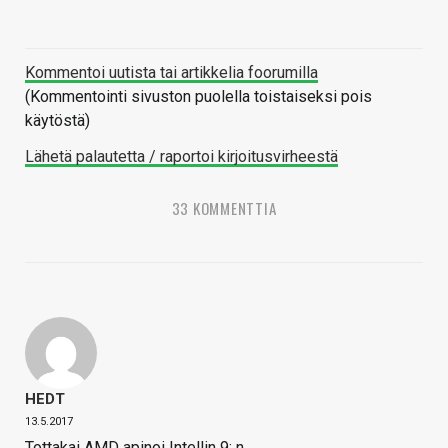
Kommentoi uutista tai artikkelia foorumilla
(Kommentointi sivuston puolella toistaiseksi pois
käytöstä)
Lähetä palautetta / raportoi kirjoitusvirheestä
33 KOMMENTTIA
HEDT
13.5.2017
Tottakai AMD apinoi Intellin 9: n.