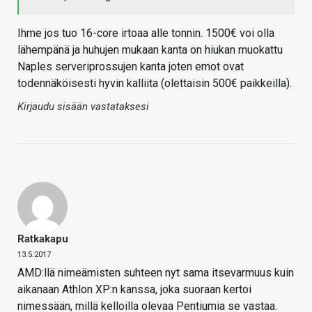
Ihme jos tuo 16-core irtoaa alle tonnin. 1500€ voi olla
lähempänä ja huhujen mukaan kanta on hiukan muokattu
Naples serveriprossujen kanta joten emot ovat
todennäköisesti hyvin kalliita (olettaisin 500€ paikkeilla).
Kirjaudu sisään vastataksesi
Ratkakapu
13.5.2017
AMD:llä nimeämisten suhteen nyt sama itsevarmuus kuin
aikanaan Athlon XP:n kanssa, joka suoraan kertoi
nimessään, millä kelloilla olevaa Pentiumia se vastaa.