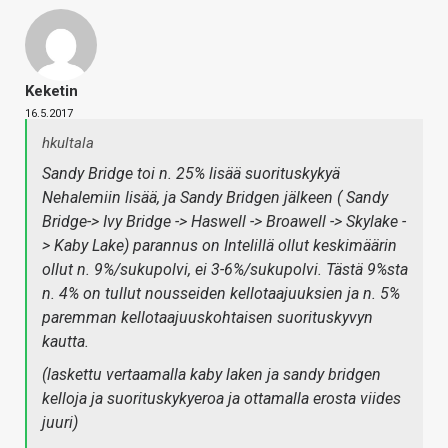
Keketin
16.5.2017
hkultala
Sandy Bridge toi n. 25% lisää suorituskykyä
Nehalemiin lisää, ja Sandy Bridgen jälkeen ( Sandy
Bridge-> Ivy Bridge -> Haswell -> Broawell -> Skylake -
> Kaby Lake) parannus on Intelillä ollut keskimäärin
ollut n. 9%/sukupolvi, ei 3-6%/sukupolvi. Tästä 9%sta
n. 4% on tullut nousseiden kellotaajuuksien ja n. 5%
paremman kellotaajuuskohtaisen suorituskyvyn
kautta.
(laskettu vertaamalla kaby laken ja sandy bridgen
kelloja ja suorituskykyeroa ja ottamalla erosta viides
juuri)