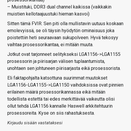
– Muistituki, DDR3 dual channel kaikissa (vaikkakin
muistien kellotaajuustuki hieman kasvoi)
Sitten tämä FVIR. Sen piti olla mullistavin uutuus koskaan
emolevyissä, se oli täysin hyödytön ominaisuus joka
poistettiin heti seuraavaan sukupolveen. Hyvä tekosyy
vaihtaa prosessorikantaa, ei mitään muuta.
Jotkut ovat tarjonneet selitykseksi LGA1156->LGA1155
prosessorin ja piirisarjan välisen tuplaantumista,
unohtaen sen johtuneen piirisarjasta eikä prosessorista.
Eli faktapohjalta katsottuna suurimmat muutokset
LGA1156-LGA1155->LGA1150 vaihdoksissa ovat pinnien
erilainen määrä prosessorikannassa eikä mitään
todellista estettä tai edes merkittävää vaikeutta olisi
ollut tehdä LGA1156 kannalle Haswell arkkitehtuurin
prosessoreita. Kyse on siis rahastuksesta.
Kirjaudu sisään vastataksesi