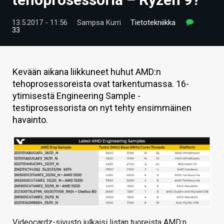
ARTIKKELIT
13.5.2017 - 11:56
Sampsa Kurri
Tietotekniikka
33
VIDEOT
TECHBBS
Kevään aikana liikkuneet huhut AMD:n
TIETOA
tehoprosessoreista ovat tarkentumassa. 16-
ytimisestä Engineering Sample -
HINTA.FI
testiprosessorista on nyt tehty ensimmäinen
KAUPPA
havainto.
VAIHDA TEEMA
HAKU
Videocardz-sivusto julkaisi listan tuoreista AMD:n