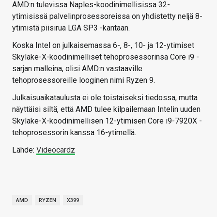
AMD:n tulevissa Naples-koodinimellisissa 32-
ytimisissä palvelinprosessoreissa on yhdistetty neljä 8-
ytimistä piisirua LGA SP3 -kantaan.
Koska Intel on julkaisemassa 6-, 8-, 10- ja 12-ytimiset
Skylake-X-koodinimelliset tehoprosessorinsa Core i9 -
sarjan malleina, olisi AMD:n vastaaville
tehoprosessoreille looginen nimi Ryzen 9.
Julkaisuaikataulusta ei ole toistaiseksi tiedossa, mutta
näyttäisi siltä, että AMD tulee kilpailemaan Intelin uuden
Skylake-X-koodinimellisen 12-ytimisen Core i9-7920X -
tehoprosessorin kanssa 16-ytimellä.
Lähde:
Videocardz
AMD
RYZEN
X399