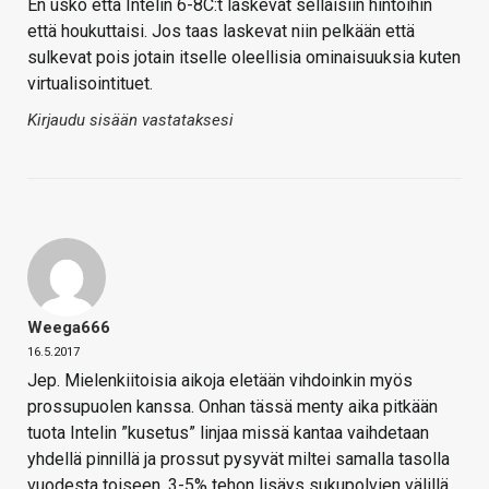
En usko että Intelin 6-8C:t laskevat sellaisiin hintoihin
että houkuttaisi. Jos taas laskevat niin pelkään että
sulkevat pois jotain itselle oleellisia ominaisuuksia kuten
virtualisointituet.
Kirjaudu sisään vastataksesi
Weega666
16.5.2017
Jep. Mielenkiitoisia aikoja eletään vihdoinkin myös
prossupuolen kanssa. Onhan tässä menty aika pitkään
tuota Intelin ”kusetus” linjaa missä kantaa vaihdetaan
yhdellä pinnillä ja prossut pysyvät miltei samalla tasolla
vuodesta toiseen. 3-5% tehon lisäys sukupolvien välillä