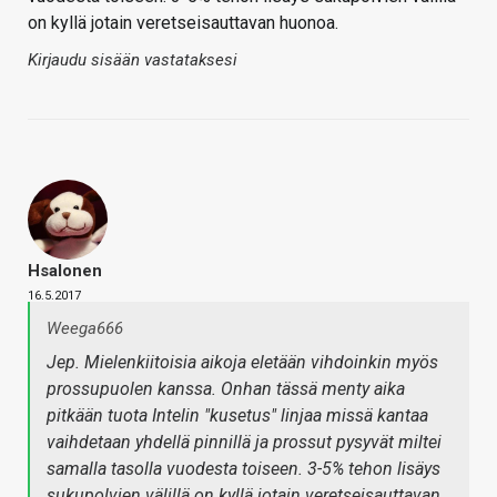
on kyllä jotain veretseisauttavan huonoa.
Kirjaudu sisään vastataksesi
Hsalonen
16.5.2017
Weega666
Jep. Mielenkiitoisia aikoja eletään vihdoinkin myös
prossupuolen kanssa. Onhan tässä menty aika
pitkään tuota Intelin "kusetus" linjaa missä kantaa
vaihdetaan yhdellä pinnillä ja prossut pysyvät miltei
samalla tasolla vuodesta toiseen. 3-5% tehon lisäys
sukupolvien välillä on kyllä jotain veretseisauttavan