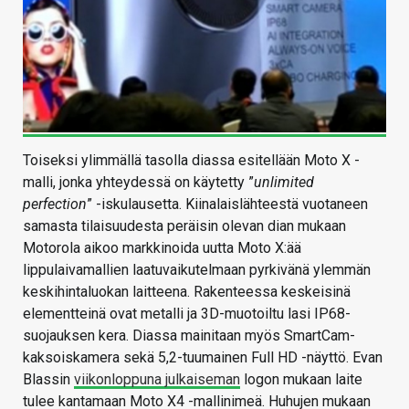
Toiseksi ylimmällä tasolla diassa esitellään Moto X -
malli, jonka yhteydessä on käytetty ”
unlimited
perfection
” -iskulausetta. Kiinalaislähteestä vuotaneen
samasta tilaisuudesta peräisin olevan dian mukaan
Motorola aikoo markkinoida uutta Moto X:ää
lippulaivamallien laatuvaikutelmaan pyrkivänä ylemmän
keskihintaluokan laitteena. Rakenteessa keskeisinä
elementteinä ovat metalli ja 3D-muotoiltu lasi IP68-
suojauksen kera. Diassa mainitaan myös SmartCam-
kaksoiskamera sekä 5,2-tuumainen Full HD -näyttö. Evan
Blassin
viikonloppuna julkaiseman
logon mukaan laite
tulee kantamaan Moto X4 -mallinimeä. Huhujen mukaan