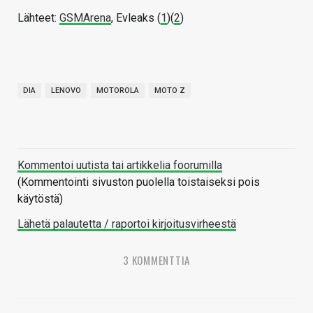
Lähteet:
GSMArena
, Evleaks (
1
)(
2
)
DIA
LENOVO
MOTOROLA
MOTO Z
Kommentoi uutista tai artikkelia foorumilla
(Kommentointi sivuston puolella toistaiseksi pois
käytöstä)
Lähetä palautetta / raportoi kirjoitusvirheestä
3 KOMMENTTIA