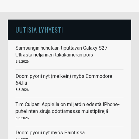
UUTISIA LYHYESTI
Samsungin huhutaan tiputtavan Galaxy S27
Ultrasta neljännen takakameran pois
8.8.2026
Doom pyörii nyt (melkein) myös Commodore
64:llä
8.8.2026
Tim Culpan: Applella on miljardin edestä iPhone-
puhelinten siruja odottamassa muistipiirejä
8.8.2026
Doom pyörii nyt myös Paintissa