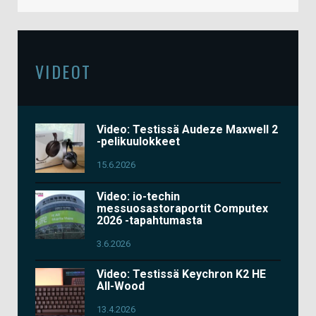
VIDEOT
Video: Testissä Audeze Maxwell 2
-pelikuulokkeet
15.6.2026
Video: io-techin
messuosastoraportit Computex
2026 -tapahtumasta
3.6.2026
Video: Testissä Keychron K2 HE
All-Wood
13.4.2026