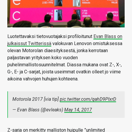
Luotettavaksi tietovuotajaksi profiloitunut
Evan Blass on
julkaissut Twitterissä
valokuvan Lenovon omistuksessa
olevan Motorolan diaesityksestä, jonka kerrotaan
paljastavan yrityksen koko vuoden
puhelinmallistosuunnitelmat. Diassa mukana ovat Z-, X-,
G-, E- ja C-sarjat, joista useimmat ovatkin olleet jo viime
aikoina vahvojen huhujen kohteena.
Motorola 2017 [via tip]
pic.twitter.com/qahD9PIxrD
— Evan Blass (@evleaks)
May 14, 2017
Z-sarja on merkitty malliston huipulle ”unlimited