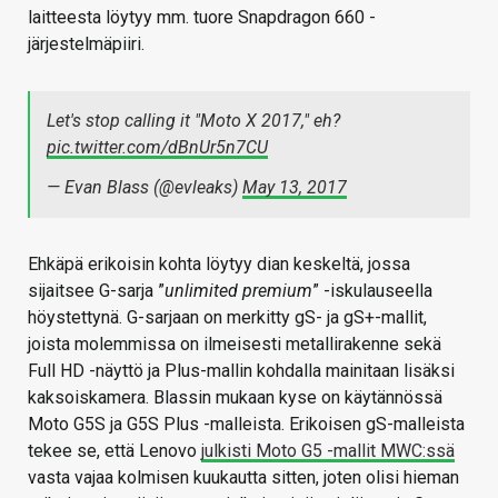
laitteesta löytyy mm. tuore Snapdragon 660 -
järjestelmäpiiri.
Let's stop calling it "Moto X 2017," eh?
pic.twitter.com/dBnUr5n7CU
— Evan Blass (@evleaks)
May 13, 2017
Ehkäpä erikoisin kohta löytyy dian keskeltä, jossa
sijaitsee G-sarja ”
unlimited premium
” -iskulauseella
höystettynä. G-sarjaan on merkitty gS- ja gS+-mallit,
joista molemmissa on ilmeisesti metallirakenne sekä
Full HD -näyttö ja Plus-mallin kohdalla mainitaan lisäksi
kaksoiskamera. Blassin mukaan kyse on käytännössä
Moto G5S ja G5S Plus -malleista. Erikoisen gS-malleista
tekee se, että Lenovo
julkisti Moto G5 -mallit MWC:ssä
vasta vajaa kolmisen kuukautta sitten, joten olisi hieman