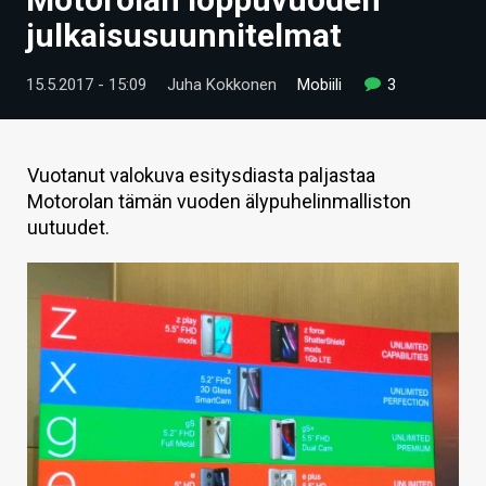
ARTIKKELIT
julkaisusuunnitelmat
VIDEOT
15.5.2017 - 15:09
Juha Kokkonen
Mobiili
3
TECHBBS
TIETOA
Vuotanut valokuva esitysdiasta paljastaa
Motorolan tämän vuoden älypuhelinmalliston
HINTA.FI
uutuudet.
KAUPPA
VAIHDA TEEMA
HAKU