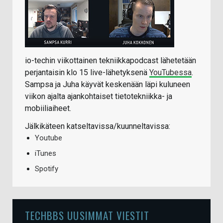
io-techin viikottainen tekniikkapodcast lähetetään
perjantaisin klo 15 live-lähetyksenä
YouTubessa
.
Sampsa ja Juha käyvät keskenään läpi kuluneen
viikon ajalta ajankohtaiset tietotekniikka- ja
mobiiliaiheet.
Jälkikäteen katseltavissa/kuunneltavissa:
Youtube
iTunes
Spotify
TECHBBS UUSIMMAT VIESTIT