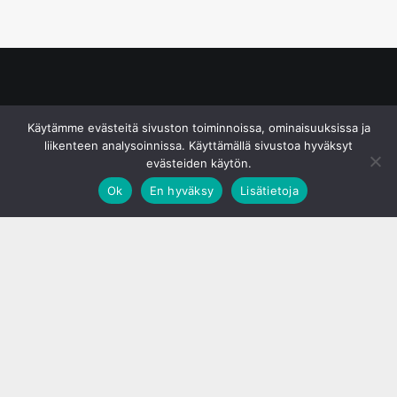
© S&J Media Oy
Käytämme evästeitä sivuston toiminnoissa, ominaisuuksissa ja
liikenteen analysoinnissa. Käyttämällä sivustoa hyväksyt
evästeiden käytön.
Ok
En hyväksy
Lisätietoja
;