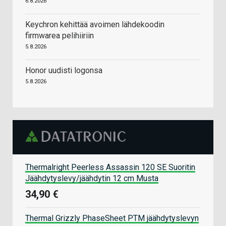
6.8.2026
Keychron kehittää avoimen lähdekoodin
firmwarea pelihiiriin
5.8.2026
Honor uudisti logonsa
5.8.2026
Thermalright Peerless Assassin 120 SE Suoritin
Jäähdytyslevy/jäähdytin 12 cm Musta
34,90 €
Thermal Grizzly PhaseSheet PTM jäähdytyslevyn