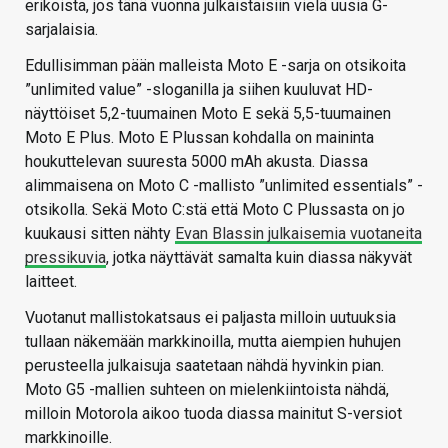
erikoista, jos tänä vuonna julkaistaisiin vielä uusia G-
sarjalaisia.
Edullisimman pään malleista Moto E -sarja on otsikoita
”unlimited value” -sloganilla ja siihen kuuluvat HD-
näyttöiset 5,2-tuumainen Moto E sekä 5,5-tuumainen
Moto E Plus. Moto E Plussan kohdalla on maininta
houkuttelevan suuresta 5000 mAh akusta. Diassa
alimmaisena on Moto C -mallisto ”unlimited essentials” -
otsikolla. Sekä Moto C:stä että Moto C Plussasta on jo
kuukausi sitten nähty
Evan Blassin julkaisemia vuotaneita
pressikuvia
, jotka näyttävät samalta kuin diassa näkyvät
laitteet.
Vuotanut mallistokatsaus ei paljasta milloin uutuuksia
tullaan näkemään markkinoilla, mutta aiempien huhujen
perusteella julkaisuja saatetaan nähdä hyvinkin pian.
Moto G5 -mallien suhteen on mielenkiintoista nähdä,
milloin Motorola aikoo tuoda diassa mainitut S-versiot
markkinoille.