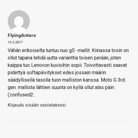
FlyingAntero
15.5.2017
Vähän erikoiselta tuntuu nuo gS -mallit. Kiinassa tosin on
ollut tapana tehdä uutta varianttia toisen perään, joten
kaippa tuo Lenovon kuvioihin sopii. Toivottavasti saavat
pidettyä softapäivitykset edes jossain määrin
säädyllisellä tasolla tuon malliston kanssa. Moto G 3rd.
gen. mallista lähtien suunta on kyllä ollut alas päin :
(:confused2:.
Kirjaudu sisään vastataksesi