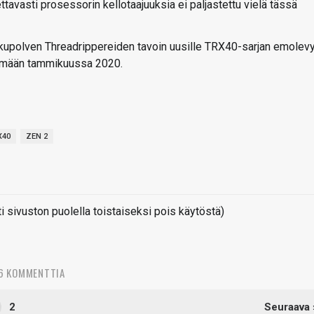
ttavasti prosessorin kellotaajuuksia ei paljastettu vielä tässä
upolven Threadrippereiden tavoin uusille TRX40-sarjan emolevy
lemään tammikuussa 2020.
X40
ZEN 2
sivuston puolella toistaiseksi pois käytöstä)
6 KOMMENTTIA
2
Seuraava 