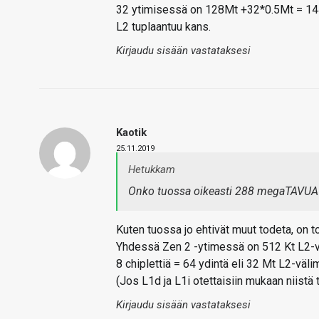
32 ytimisessä on 128Mt +32*0.5Mt = 144Mt
L2 tuplaantuu kans.
Kirjaudu sisään vastataksesi
Kaotik
25.11.2019
Hetukkam
Onko tuossa oikeasti 288 megaTAVUA vä
Kuten tuossa jo ehtivät muut todeta, on 
Yhdessä Zen 2 -ytimessä on 512 Kt L2-väl
8 chiplettiä = 64 ydintä eli 32 Mt L2-väl
(Jos L1d ja L1i otettaisiin mukaan niistä t
Kirjaudu sisään vastataksesi