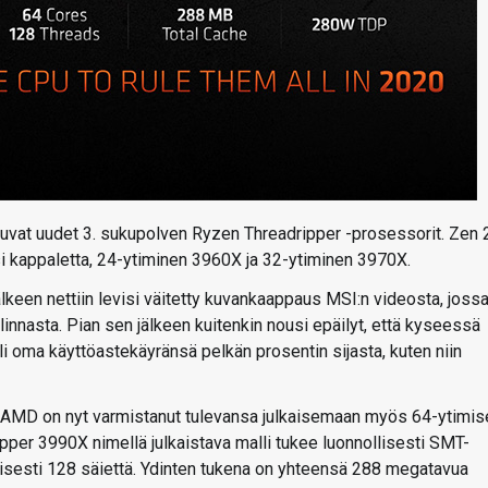
uvat uudet 3. sukupolven Ryzen Threadripper -prosessorit. Zen 2
ksi kappaletta, 24-ytiminen 3960X ja 32-ytiminen 3970X.
keen nettiin levisi väitetty kuvankaappaus MSI:n videosta, joss
innasta. Pian sen jälkeen kuitenkin nousi epäilyt, että kyseessä
oli oma käyttöastekäyränsä pelkän prosentin sijasta, kuten niin
i, AMD on nyt varmistanut tulevansa julkaisemaan myös 64-ytimis
per 3990X nimellä julkaistava malli tukee luonnollisesti SMT-
kaisesti 128 säiettä. Ydinten tukena on yhteensä 288 megatavua