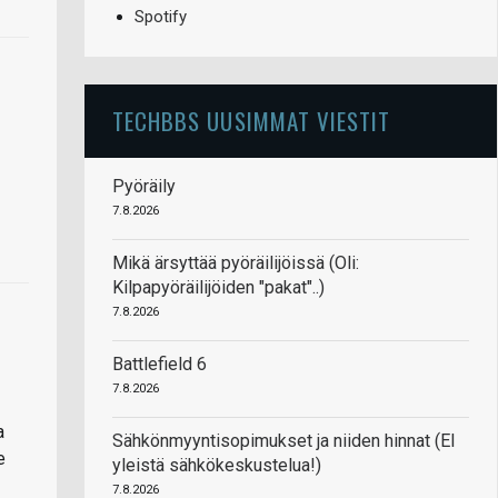
Spotify
TECHBBS UUSIMMAT VIESTIT
Pyöräily
7.8.2026
Mikä ärsyttää pyöräilijöissä (Oli:
Kilpapyöräilijöiden "pakat"..)
7.8.2026
Battlefield 6
7.8.2026
a
Sähkönmyyntisopimukset ja niiden hinnat (EI
e
yleistä sähkökeskustelua!)
7.8.2026