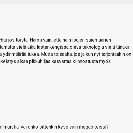
 yhtä jos toista. Harmi vain, että näin isojen säiemäärien
amatta vielä aika lastenkengissä oleva teknologia vielä tänäkin
 ydinmäärää tukea. Mutta toisaalta, jos ja kun nyt tarjontaakin on
keistys alkaa pikkuhiljaa kasvattaa kiinnostusta myös
muistia, vai onko sittenkin kyse vain megabiteistä?