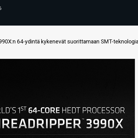
6
990X:n 64-ydintä kykenevät suorittamaan SMT-teknologi