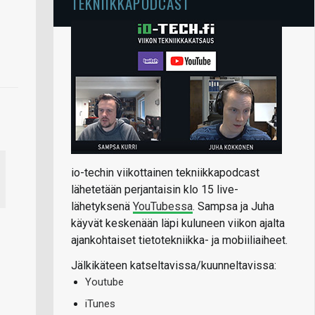
TEKNIIKKAPODCAST
io-techin viikottainen tekniikkapodcast
lähetetään perjantaisin klo 15 live-
lähetyksenä
YouTubessa
. Sampsa ja Juha
käyvät keskenään läpi kuluneen viikon ajalta
ajankohtaiset tietotekniikka- ja mobiiliaiheet.
Jälkikäteen katseltavissa/kuunneltavissa:
Youtube
iTunes