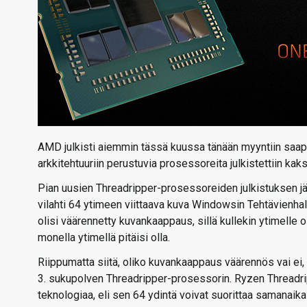
AMD julkisti aiemmin tässä kuussa tänään myyntiin saap
arkkitehtuuriin perustuvia prosessoreita julkistettiin ka
Pian uusien Threadripper-prosessoreiden julkistuksen jäl
vilahti 64 ytimeen viittaava kuva Windowsin Tehtävienhall
olisi väärennetty kuvankaappaus, sillä kullekin ytimelle 
monella ytimellä pitäisi olla.
Riippumatta siitä, oliko kuvankaappaus väärennös vai e
3. sukupolven Threadripper-prosessorin. Ryzen Threadrip
teknologiaa, eli sen 64 ydintä voivat suorittaa samanai