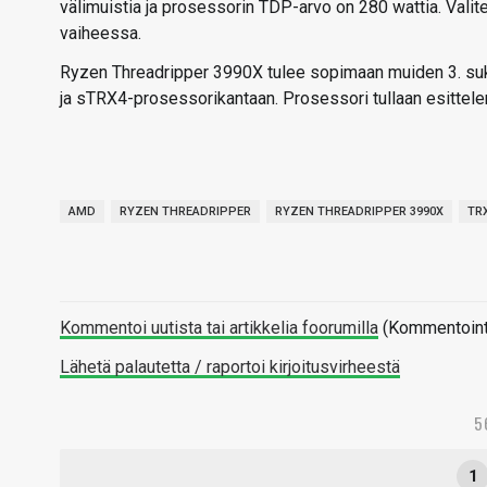
välimuistia ja prosessorin TDP-arvo on 280 wattia. Valite
vaiheessa.
Ryzen Threadripper 3990X tulee sopimaan muiden 3. suk
ja sTRX4-prosessorikantaan. Prosessori tullaan esitte
AMD
RYZEN THREADRIPPER
RYZEN THREADRIPPER 3990X
TR
Kommentoi uutista tai artikkelia foorumilla
(Kommentointi 
Lähetä palautetta / raportoi kirjoitusvirheestä
5
1