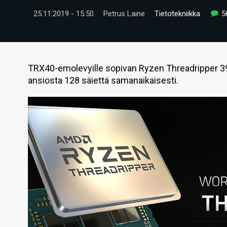
25.11.2019 - 15:50
Petrus Laine
Tietotekniikka
5
TRX40-emolevyille sopivan Ryzen Threadripper 3
ansiosta 128 säiettä samanaikaisesti.