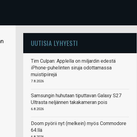
an
UUTISIA LYHYESTI
Tim Culpan: Applella on miljardin edestä
iPhone-puhelinten siruja odottamassa
muistipiirejä
7.8.2026
Samsungin huhutaan tiputtavan Galaxy S27
Ultrasta neljännen takakameran pois
6.8.2026
Doom pyörii nyt (melkein) myös Commodore
64:llä
6.8.2026