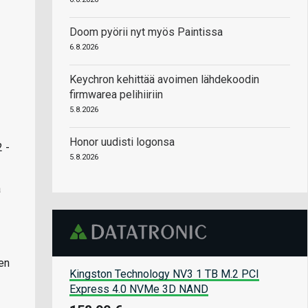
Doom pyörii nyt myös Paintissa
6.8.2026
Keychron kehittää avoimen lähdekoodin
firmwarea pelihiiriin
5.8.2026
Honor uudisti logonsa
 -
5.8.2026
a
en
Kingston Technology NV3 1 TB M.2 PCI
Express 4.0 NVMe 3D NAND