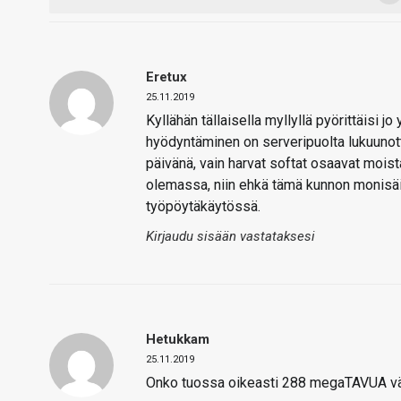
Eretux
25.11.2019
Kyllähän tällaisella myllyllä pyörittäisi jo
hyödyntäminen on serveripuolta lukuunott
päivänä, vain harvat softat osaavat moista
olemassa, niin ehkä tämä kunnon monisäi
työpöytäkäytössä.
Kirjaudu sisään vastataksesi
Hetukkam
25.11.2019
Onko tuossa oikeasti 288 megaTAVUA väli