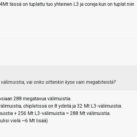
 tässä on tuplattu tuo yhteinen L3 ja coreja kun on tuplat niin
limuistia, vai onko sittenkin kyse vain megabiteistä?
tosiaan 288 megatavua välimuistia.
imuistia, chipletissä on 8 ydintä ja 32 Mt L3-välimuistia.
imuistia + 256 Mt L3-välimuistia = 288 Mt välimuistia.
ulisi vielä ~6 Mt lisää)