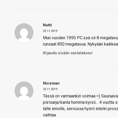
Nutti
25.11.2019
Mun vuoden 1995 PC:ssä oli 8 megatav
runsaat 850 megatavua. Nykyään kaikkea
Kirjaudu sisään vastataksesi
Niceman
25.11.2019
Tässä on varmaankin voimaa =) Seuraava 
piirisarja/kanta homma kyrsii… 4 vuotta 
tälle emolle, servussa hyörii intelin pro
vaihtaa.