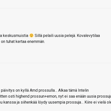
ua keskusmuistia
Sillä pelaili uusia pelejä. Kovalevytilaa
 on tuhat kertaa enemmän.
päivitys on kyllä Amd prossulla… Alkaa tämä Intelin
sitten osti highend prossun+emon, nyt ei saa enään uusia prossuj
ssu kanssa ja siihenkää löydy uusempia prossuja… Kiire ei vielä ol