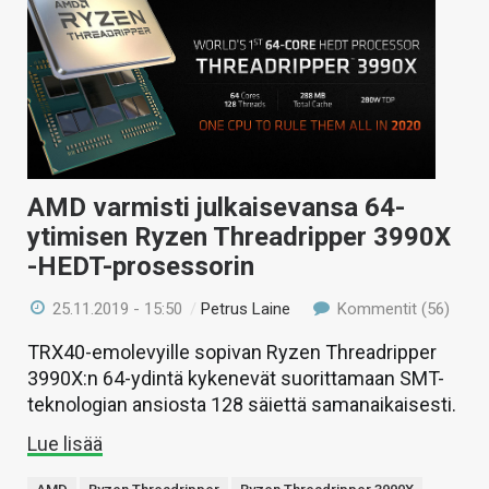
AMD varmisti julkaisevansa 64-
ytimisen Ryzen Threadripper 3990X
-HEDT-prosessorin
25.11.2019 - 15:50
/
Petrus Laine
Kommentit (56)
TRX40-emolevyille sopivan Ryzen Threadripper
3990X:n 64-ydintä kykenevät suorittamaan SMT-
teknologian ansiosta 128 säiettä samanaikaisesti.
Lue lisää