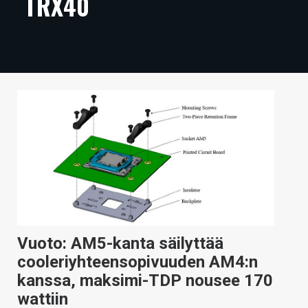
TRX40
ARTIKKELIT
VIDEOT
TECHBBS
TIETOA
HINTA.FI
KAUPPA
VAIHDA TEEMA
Vuoto: AM5-kanta säilyttää
cooleriyhteensopivuuden AM4:n
HAKU
kanssa, maksimi-TDP nousee 170
wattiin