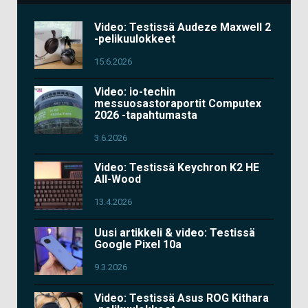
Video: Testissä Audeze Maxwell 2
-pelikuulokkeet
15.6.2026
Video: io-techin
messuosastoraportit Computex
2026 -tapahtumasta
3.6.2026
Video: Testissä Keychron K2 HE
All-Wood
13.4.2026
Uusi artikkeli & video: Testissä
Google Pixel 10a
9.3.2026
Video: Testissä Asus ROG Kithara