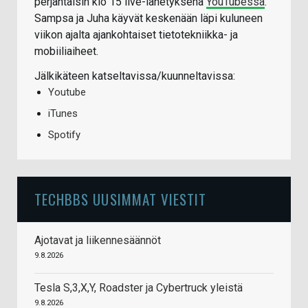
perjantaisin klo 15 live-lähetyksenä
YouTubessa
.
Sampsa ja Juha käyvät keskenään läpi kuluneen
viikon ajalta ajankohtaiset tietotekniikka- ja
mobiiliaiheet.
Jälkikäteen katseltavissa/kuunneltavissa:
Youtube
iTunes
Spotify
TECHBBS UUSIMMAT VIESTIT
Ajotavat ja liikennesäännöt
9.8.2026
Tesla S,3,X,Y, Roadster ja Cybertruck yleistä
9.8.2026