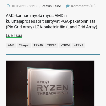
18.8.2021 - 23:19
/
Petrus Laine
Kommentit (10)
AM5-kannan myötä myös AMD:n
kuluttajaprosessorit siirtyvät PGA-paketoinnista
(Pin Grid Array) LGA-paketointiin (Land Grid Array).
Lue lisää
AM5
Chagall
TRX40
TRX80
sTRX4
sTRX8