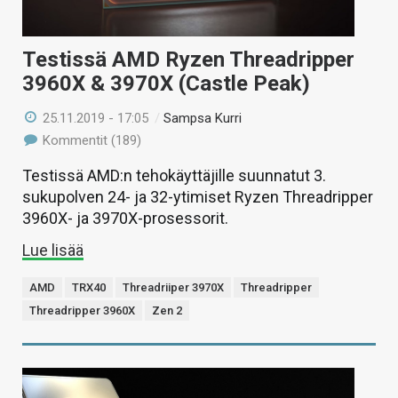
Testissä AMD Ryzen Threadripper
3960X & 3970X (Castle Peak)
25.11.2019 - 17:05
/
Sampsa Kurri
Kommentit (189)
Testissä AMD:n tehokäyttäjille suunnatut 3.
sukupolven 24- ja 32-ytimiset Ryzen Threadripper
3960X- ja 3970X-prosessorit.
Lue lisää
AMD
TRX40
Threadriiper 3970X
Threadripper
Threadripper 3960X
Zen 2