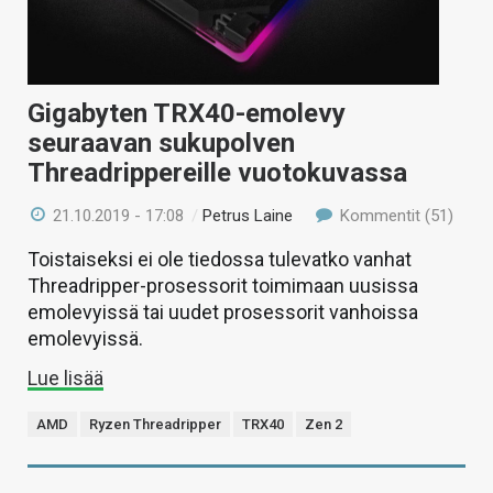
Gigabyten TRX40-emolevy
seuraavan sukupolven
Threadrippereille vuotokuvassa
21.10.2019 - 17:08
/
Petrus Laine
Kommentit (51)
Toistaiseksi ei ole tiedossa tulevatko vanhat
Threadripper-prosessorit toimimaan uusissa
emolevyissä tai uudet prosessorit vanhoissa
emolevyissä.
Lue lisää
AMD
Ryzen Threadripper
TRX40
Zen 2