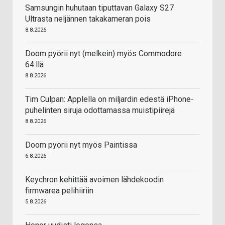
Samsungin huhutaan tiputtavan Galaxy S27
Ultrasta neljännen takakameran pois
8.8.2026
Doom pyörii nyt (melkein) myös Commodore
64:llä
8.8.2026
Tim Culpan: Applella on miljardin edestä iPhone-
puhelinten siruja odottamassa muistipiirejä
8.8.2026
Doom pyörii nyt myös Paintissa
6.8.2026
Keychron kehittää avoimen lähdekoodin
firmwarea pelihiiriin
5.8.2026