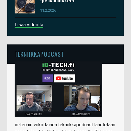
-pelikuulokkeet
11.2.2026
Lisää videoita
TEKNIIKKAPODCAST
io-techin viikottainen tekniikkapodcast lähetetään