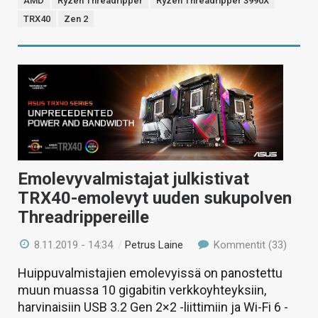
AMD
Ryzen Threadripper
Ryzen Threadripper 3990X
TRX40
Zen 2
Emolevyvalmistajat julkistivat
TRX40-emolevyt uuden sukupolven
Threadrippereille
8.11.2019 - 14:34
/
Petrus Laine
Kommentit (33)
Huippuvalmistajien emolevyissä on panostettu
muun muassa 10 gigabitin verkkoyhteyksiin,
harvinaisiin USB 3.2 Gen 2×2 -liittimiin ja Wi-Fi 6 -