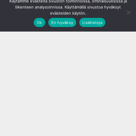
Käytämme evästeitä sivuston toiminnoissa, ominaisuuksissa ja
liikenteen analysoinnissa. Käyttämällä sivustoa hyväksyt
evästeiden käytön.
Ok
En hyväksy
Lisätietoja
;