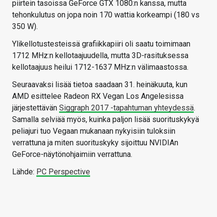
piirtein tasoissa GeForce GTX 1080:n kanssa, mutta
tehonkulutus on jopa noin 170 wattia korkeampi (180 vs
350 W).
Ylikellotustesteissä grafiikkapiiri oli saatu toimimaan
1712 MHz:n kellotaajuudella, mutta 3D-rasituksessa
kellotaajuus heilui 1712-1637 MHz:n välimaastossa.
Seuraavaksi lisää tietoa saadaan 31. heinäkuuta, kun
AMD esittelee Radeon RX Vegan Los Angelesissa
järjestettävän
Siggraph 2017 -tapahtuman yhteydessä
.
Samalla selviää myös, kuinka paljon lisää suorituskykyä
peliajuri tuo Vegaan mukanaan nykyisiin tuloksiin
verrattuna ja miten suorituskyky sijoittuu NVIDIAn
GeForce-näytönohjaimiin verrattuna.
Lähde:
PC Perspective