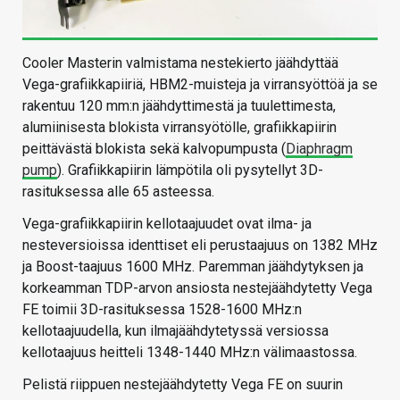
Cooler Masterin valmistama nestekierto jäähdyttää
Vega-grafiikkapiiriä, HBM2-muisteja ja virransyöttöä ja se
rakentuu 120 mm:n jäähdyttimestä ja tuulettimesta,
alumiinisesta blokista virransyötölle, grafiikkapiirin
peittävästä blokista sekä kalvopumpusta (
Diaphragm
pump
). Grafiikkapiirin lämpötila oli pysytellyt 3D-
rasituksessa alle 65 asteessa.
Vega-grafiikkapiirin kellotaajuudet ovat ilma- ja
nesteversioissa identtiset eli perustaajuus on 1382 MHz
ja Boost-taajuus 1600 MHz. Paremman jäähdytyksen ja
korkeamman TDP-arvon ansiosta nestejäähdytetty Vega
FE toimii 3D-rasituksessa 1528-1600 MHz:n
kellotaajuudella, kun ilmajäähdytetyssä versiossa
kellotaajuus heitteli 1348-1440 MHz:n välimaastossa.
Pelistä riippuen nestejäähdytetty Vega FE on suurin