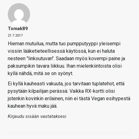
Tomak89
21.7.2017
Hieman mutuilua, mutta tuo pumpputyyppi yleisempi
vissiin lääketieteellisessä käytössä, kun ei haluta
nesteen "linkoutuvan". Saadaan myös kovempi paine ja
paksumpikin tavara liikkuu. Ihan mielenkiintoista olisi
kyllä nähdä, mitä se on syönyt.
Ei kyllä kauheasti vakuuta, jos tarvitaan tuplatehot, että
pysytään kilpailijan perässä. Vaikka RX-kortti olisi
jotenkin kovinkin erilainen, niin ei tästä Vegan esihypestä
kauhean hyvä maku jää.
Kirjaudu sisään vastataksesi