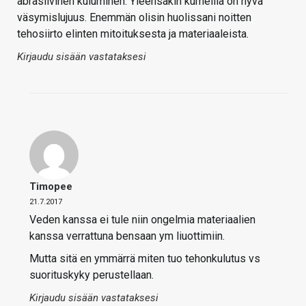
abrasiivinen kuluminen. Yleensäkin kumeilla on hyvä
väsymislujuus. Enemmän olisin huolissani noitten
tehosiirto elinten mitoituksesta ja materiaaleista.
Kirjaudu sisään vastataksesi
Timopee
21.7.2017
Veden kanssa ei tule niin ongelmia materiaalien
kanssa verrattuna bensaan ym liuottimiin.
Mutta sitä en ymmärrä miten tuo tehonkulutus vs
suorituskyky perustellaan.
Kirjaudu sisään vastataksesi