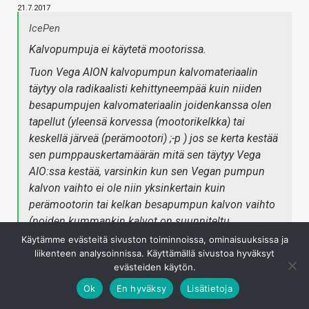
21.7.2017
IcePen
Kalvopumpuja ei käytetä mootorissa.
Tuon Vega AION kalvopumpun kalvomateriaalin
täytyy ola radikaalisti kehittyneempää kuin niiden
besapumpujen kalvomateriaalin joidenkanssa olen
tapellut (yleensä korvessa (mootorikelkka) tai
keskellä järveä (perämootori) ;-p ) jos se kerta kestää
sen pumppauskertamäärän mitä sen täytyy Vega
AIO:ssa kestää, varsinkin kun sen Vegan pumpun
kalvon vaihto ei ole niin yksinkertain kuin
perämootorin tai kelkan besapumpun kalvon vaihto
(noiden kummankin kalvot on suunniteltu
vaihdettaviksi).
Käytämme evästeitä sivuston toiminnoissa, ominaisuuksissa ja
liikenteen analysoinnissa. Käyttämällä sivustoa hyväksyt
evästeiden käytön.
Pääsääntöiseti kalvo valitaan pumpattavan fluidin /
Ok
En hyväksy
Lisätietoja
olosuhteiden mukaan.
Niin kauan kuin bensapumpun kalvo pysyy elastisena ei