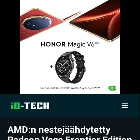
AMD:n nestejäähdytetty
UUTISET
Radeon Vega Frontier Edition