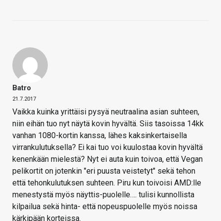
Batro
21.7.2017
Vaikka kuinka yrittäisi pysyä neutraalina asian suhteen,
niin eihän tuo nyt näytä kovin hyvältä. Siis tasoissa 14kk
vanhan 1080-kortin kanssa, lähes kaksinkertaisella
virrankulutuksella? Ei kai tuo voi kuulostaa kovin hyvältä
kenenkään mielestä? Nyt ei auta kuin toivoa, että Vegan
pelikortit on jotenkin "eri puusta veistetyt" sekä tehon
että tehonkulutuksen suhteen. Piru kun toivoisi AMD:lle
menestystä myös näyttis-puolelle…. tulisi kunnollista
kilpailua sekä hinta- että nopeuspuolelle myös noissa
kärkipään korteissa.