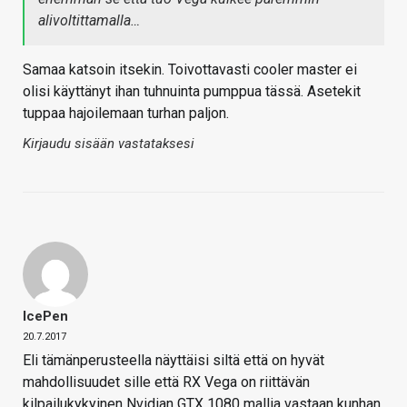
alivoltittamalla…
Samaa katsoin itsekin. Toivottavasti cooler master ei
olisi käyttänyt ihan tuhnuinta pumppua tässä. Asetekit
tuppaa hajoilemaan turhan paljon.
Kirjaudu sisään vastataksesi
IcePen
20.7.2017
Eli tämänperusteella näyttäisi siltä että on hyvät
mahdollisuudet sille että RX Vega on riittävän
kilpailukykyinen Nvidian GTX 1080 mallia vastaan kunhan