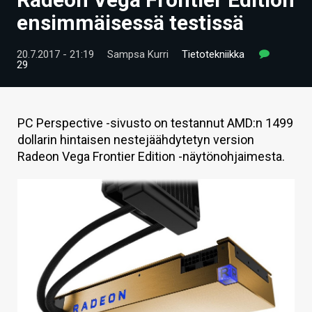
ARTIKKELIT
ensimmäisessä testissä
VIDEOT
20.7.2017 - 21:19
Sampsa Kurri
Tietotekniikka
29
TECHBBS
TIETOA
PC Perspective -sivusto on testannut AMD:n 1499
HINTA.FI
dollarin hintaisen nestejäähdytetyn version
Radeon Vega Frontier Edition -näytönohjaimesta.
KAUPPA
VAIHDA TEEMA
HAKU