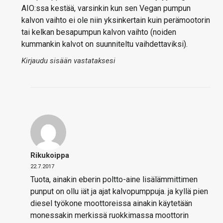
AIO:ssa kestää, varsinkin kun sen Vegan pumpun
kalvon vaihto ei ole niin yksinkertain kuin perämootorin
tai kelkan besapumpun kalvon vaihto (noiden
kummankin kalvot on suunniteltu vaihdettaviksi).
Kirjaudu sisään vastataksesi
Rikukoippa
22.7.2017
Tuota, ainakin eberin poltto-aine lisälämmittimen
punput on ollu iät ja ajat kalvopumppuja. ja kyllä pien
diesel työkone moottoreissa ainakin käytetään
monessakin merkissä ruokkimassa moottorin