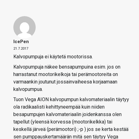
IcePen
21.7.2017
Kalvopumpuja ei käytetä mootorissa.
Kalvopumpuja näkee bensapumpuina esim. jos on
harrastanut mootorikelkoja tai perämootoreita on
varmaankin joutunut jossainvaiheesa korjaamaan
kalvopumpua.
Tuon Vega AION kalvopumpun kalvomateriaalin täytyy
ola radikaalisti kehittyneempää kuin niiden
besapumpujen kalvomateriaalin joidenkanssa olen
tapellut (yleensä korvessa (mootorikelkka) tai
keskellä järveä (perämootori) ;-p ) jos se kerta kestää
sen pumppauskertamäärän mitä sen täytyy Vega