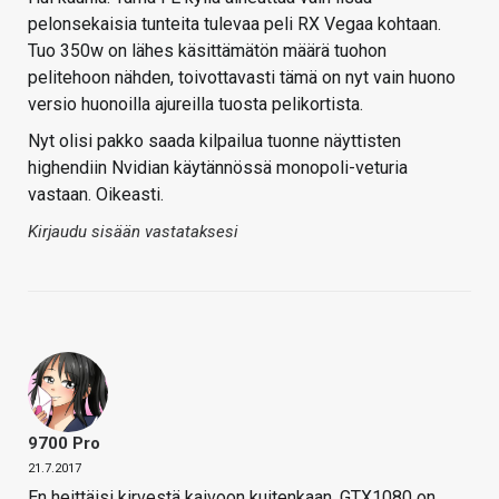
pelonsekaisia tunteita tulevaa peli RX Vegaa kohtaan.
Tuo 350w on lähes käsittämätön määrä tuohon
pelitehoon nähden, toivottavasti tämä on nyt vain huono
versio huonoilla ajureilla tuosta pelikortista.
Nyt olisi pakko saada kilpailua tuonne näyttisten
highendiin Nvidian käytännössä monopoli-veturia
vastaan. Oikeasti.
Kirjaudu sisään vastataksesi
9700 Pro
21.7.2017
En heittäisi kirvestä kaivoon kuitenkaan, GTX1080 on