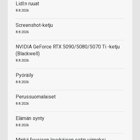
Lidl:n ruuat
8.8.2026
Screenshot-ketju
8.8.2026
NVIDIA GeForce RTX 5090/5080/5070 Ti -ketju
(Blackwell)
8.8.2026
Pyöräily
8.8.2026
Perussuomalaiset
8.8.2026
Elämän synty
8.8.2026
Minkä fyysisen levykäisen ostin viimeksi