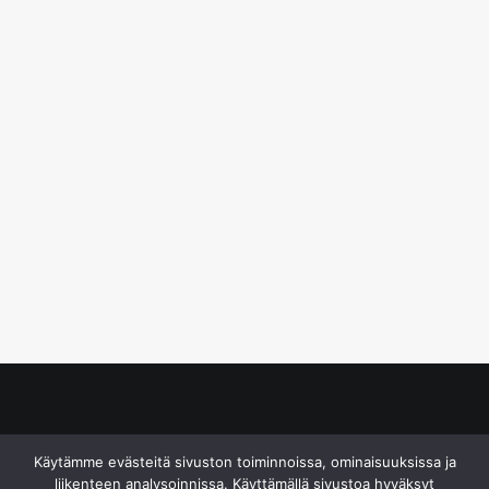
© S&J Media Oy
Käytämme evästeitä sivuston toiminnoissa, ominaisuuksissa ja
liikenteen analysoinnissa. Käyttämällä sivustoa hyväksyt