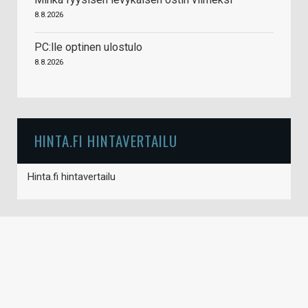
8.8.2026
PC:lle optinen ulostulo
8.8.2026
HINTA.FI HINTAVERTAILU
Hinta.fi hintavertailu