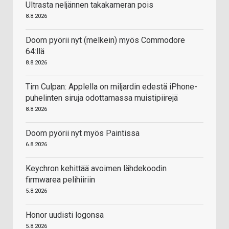
Ultrasta neljännen takakameran pois
8.8.2026
Doom pyörii nyt (melkein) myös Commodore
64:llä
8.8.2026
Tim Culpan: Applella on miljardin edestä iPhone-
puhelinten siruja odottamassa muistipiirejä
8.8.2026
Doom pyörii nyt myös Paintissa
6.8.2026
Keychron kehittää avoimen lähdekoodin
firmwarea pelihiiriin
5.8.2026
Honor uudisti logonsa
5.8.2026