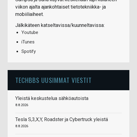
viikon ajalta ajankohtaiset tietotekniikka- ja
mobiiliaiheet.
Jälkikäteen katseltavissa/kuunneltavissa:
Youtube
iTunes
Spotify
TECHBBS UUSIMMAT VIESTIT
Yleistä keskustelua sähköautoista
8.8.2026
Tesla S,3,X,Y, Roadster ja Cybertruck yleistä
8.8.2026