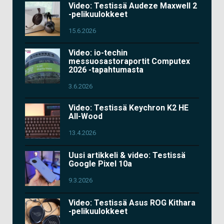
Video: Testissä Audeze Maxwell 2
-pelikuulokkeet
15.6.2026
Video: io-techin
messuosastoraportit Computex
2026 -tapahtumasta
3.6.2026
Video: Testissä Keychron K2 HE
All-Wood
13.4.2026
Uusi artikkeli & video: Testissä
Google Pixel 10a
9.3.2026
Video: Testissä Asus ROG Kithara
-pelikuulokkeet