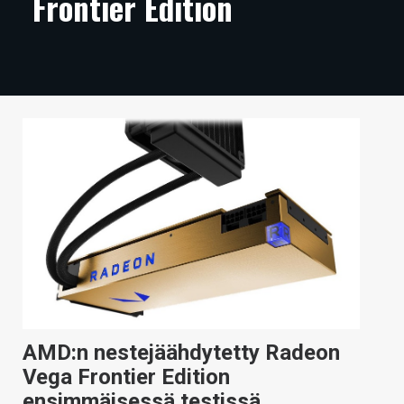
Frontier Edition
ARTIKKELIT
VIDEOT
TECHBBS
TIETOA
HINTA.FI
KAUPPA
VAIHDA TEEMA
HAKU
AMD:n nestejäähdytetty Radeon
Vega Frontier Edition
ensimmäisessä testissä