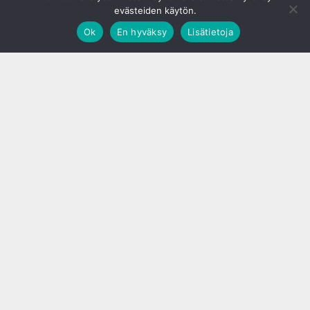
evästeiden käytön.
Ok
En hyväksy
Lisätietoja
;