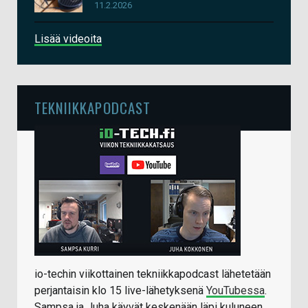
11.2.2026
Lisää videoita
TEKNIIKKAPODCAST
io-techin viikottainen tekniikkapodcast lähetetään
perjantaisin klo 15 live-lähetyksenä
YouTubessa
.
Sampsa ja Juha käyvät keskenään läpi kuluneen