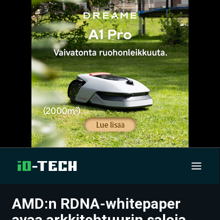
AMD:n RDNA-whitepaper
UUTISET
avaa arkkitehtuurin saloja