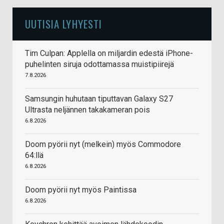
UUTISIA LYHYESTI
Tim Culpan: Applella on miljardin edestä iPhone-
puhelinten siruja odottamassa muistipiirejä
7.8.2026
Samsungin huhutaan tiputtavan Galaxy S27
Ultrasta neljännen takakameran pois
6.8.2026
Doom pyörii nyt (melkein) myös Commodore
64:llä
6.8.2026
Doom pyörii nyt myös Paintissa
6.8.2026