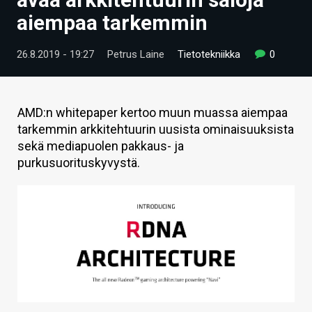
ARTIKKELIT
aiempaa tarkemmin
VIDEOT
26.8.2019 - 19:27
Petrus Laine
Tietotekniikka
0
TECHBBS
TIETOA
AMD:n whitepaper kertoo muun muassa aiempaa
tarkemmin arkkitehtuurin uusista ominaisuuksista
HINTA.FI
sekä mediapuolen pakkaus- ja
purkusuorituskyvystä.
KAUPPA
VAIHDA TEEMA
HAKU