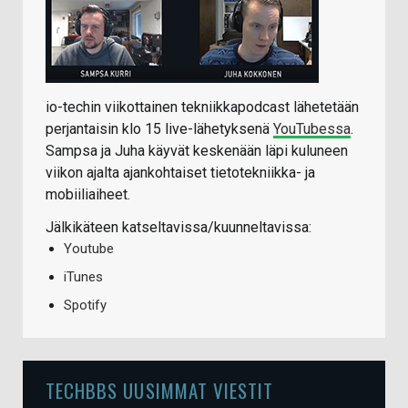
io-techin viikottainen tekniikkapodcast lähetetään
perjantaisin klo 15 live-lähetyksenä
YouTubessa
.
Sampsa ja Juha käyvät keskenään läpi kuluneen
viikon ajalta ajankohtaiset tietotekniikka- ja
mobiiliaiheet.
Jälkikäteen katseltavissa/kuunneltavissa:
Youtube
iTunes
Spotify
TECHBBS UUSIMMAT VIESTIT