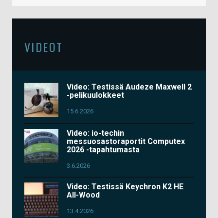
VIDEOT
Video: Testissä Audeze Maxwell 2
-pelikuulokkeet
15.6.2026
Video: io-techin
messuosastoraportit Computex
2026 -tapahtumasta
3.6.2026
Video: Testissä Keychron K2 HE
All-Wood
13.4.2026