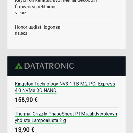
Keychron kehittää avoimen lähdekoodin
firmwarea pelihiiriin
5.8.2026
Honor uudisti logonsa
5.8.2026
Kingston Technology NV3 1 TB M.2 PCI Express
4.0 NVMe 3D NAND
158,90 €
Thermal Grizzly PhaseSheet PTM jäähdytyslevyn
yhdiste Lämpöalusta 2 g
13,90 €