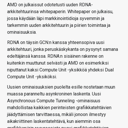
AMD on julkaissut odotetusti uuden RDNA-
arkkitehtuurinsa whitepaperin. Whitepaper on julkaisu,
jossa käydään läpi markkinointidioja syvemmin ja
tarkemmin uuden arkkitehtuurin ja piirien toimintaa ja
ominaisuuksia.
RDNA on täysin GCN:n kanssa yhteensopiva uusi
arkkitehtuuri, jonka peruskäskykanta on pysynyt samana
edeltäjänsä kanssa. RDNA:n sisäinen rakenne on
kuitenkin muuttunut selvästi ja AMD on esimerkiksi
niputtanut kaksi Compute Unit -yksikköä yhdeksi Dual
Compute Unit -yksiköksi.
Uusien ominaisuuksien puolelta esille nostetaan muun
muassa paranneltu asynkroninen laskenta. Uusi
Asynchronous Compute Tunneling -ominaisuus
mahdollistaa kaikkien perinteisten grafiikkatehtävien
jäädyttämisen tarvittaessa, mikäli jonoon ilmestyy
aikakriittinen laskentatehtävä, kun aiemmin osa