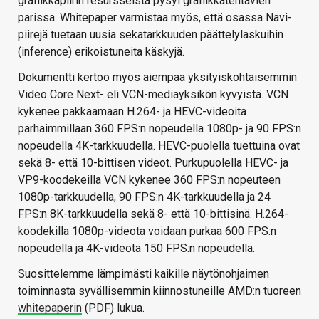
grafiikkapiirin resursseista pysyi grafiikkatehtävien
parissa. Whitepaper varmistaa myös, että osassa Navi-
piirejä tuetaan uusia sekatarkkuuden päättelylaskuihin
(inference) erikoistuneita käskyjä.
Dokumentti kertoo myös aiempaa yksityiskohtaisemmin
Video Core Next- eli VCN-mediayksikön kyvyistä. VCN
kykenee pakkaamaan H.264- ja HEVC-videoita
parhaimmillaan 360 FPS:n nopeudella 1080p- ja 90 FPS:n
nopeudella 4K-tarkkuudella. HEVC-puolella tuettuina ovat
sekä 8- että 10-bittisen videot. Purkupuolella HEVC- ja
VP9-koodekeilla VCN kykenee 360 FPS:n nopeuteen
1080p-tarkkuudella, 90 FPS:n 4K-tarkkuudella ja 24
FPS:n 8K-tarkkuudella sekä 8- että 10-bittisinä. H.264-
koodekilla 1080p-videota voidaan purkaa 600 FPS:n
nopeudella ja 4K-videota 150 FPS:n nopeudella.
Suosittelemme lämpimästi kaikille näytönohjaimen
toiminnasta syvällisemmin kiinnostuneille AMD:n tuoreen
whitepaperin
(PDF) lukua.