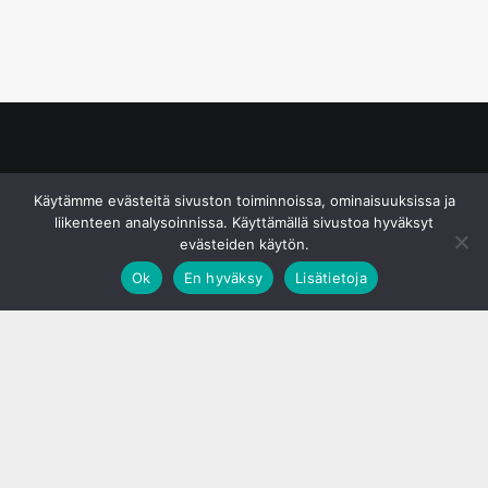
© S&J Media Oy
Käytämme evästeitä sivuston toiminnoissa, ominaisuuksissa ja
liikenteen analysoinnissa. Käyttämällä sivustoa hyväksyt
evästeiden käytön.
Ok
En hyväksy
Lisätietoja
;