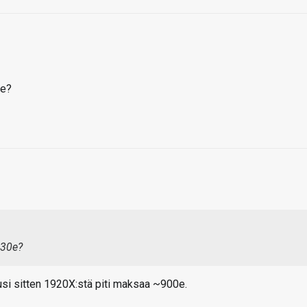
0e?
830e?
usi sitten 1920X:stä piti maksaa ~900e.