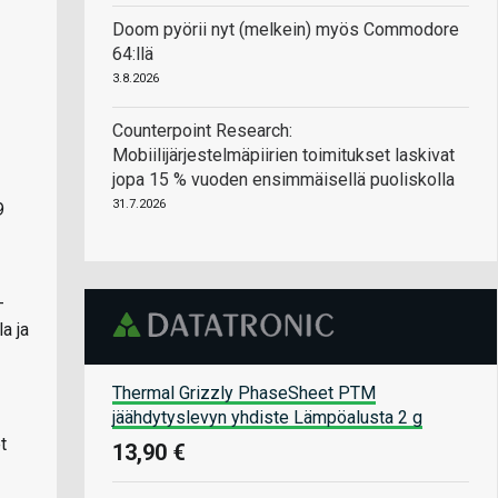
Doom pyörii nyt (melkein) myös Commodore
64:llä
3.8.2026
Counterpoint Research:
Mobiilijärjestelmäpiirien toimitukset laskivat
jopa 15 % vuoden ensimmäisellä puoliskolla
31.7.2026
9
-
a ja
Thermal Grizzly PhaseSheet PTM
jäähdytyslevyn yhdiste Lämpöalusta 2 g
t
13,90 €