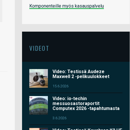
Komponenteille myös kasauspalvelu
VIDEOT
Video: Testissä Audeze
Maxwell 2 -pelikuulokkeet
15.6.2026
Video: io-techin
messuosastoraportit
Computex 2026 -tapahtumasta
3.6.2026