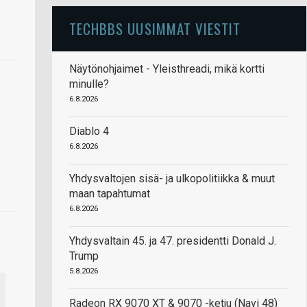
TECHBBS UUSIMMAT VIESTIT
Näytönohjaimet - Yleisthreadi, mikä kortti
minulle?
6.8.2026
Diablo 4
6.8.2026
Yhdysvaltojen sisä- ja ulkopolitiikka & muut
maan tapahtumat
6.8.2026
Yhdysvaltain 45. ja 47. presidentti Donald J.
Trump
5.8.2026
Radeon RX 9070 XT & 9070 -ketju (Navi 48)