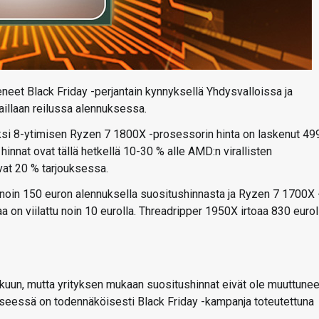
eet Black Friday -perjantain kynnyksellä Yhdysvalloissa ja
llaan reilussa alennuksessa.
si 8-ytimisen Ryzen 7 1800X -prosessorin hinta on laskenut 49
 hinnat ovat tällä hetkellä 10-30 % alle AMD:n virallisten
vat 20 % tarjouksessa.
noin 150 euron alennuksella suositushinnasta ja Ryzen 7 1700X 
 on viilattu noin 10 eurolla. Threadripper 1950X irtoaa 830 euroll
uun, mutta yrityksen mukaan suositushinnat eivät ole muuttunee
yseessä on todennäköisesti Black Friday -kampanja toteutettuna