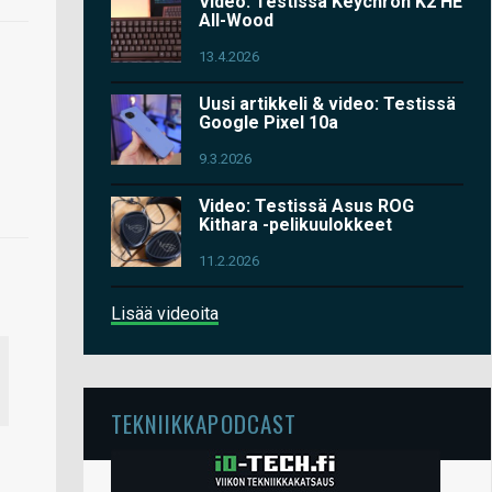
Video: Testissä Keychron K2 HE
All-Wood
13.4.2026
Uusi artikkeli & video: Testissä
Google Pixel 10a
9.3.2026
Video: Testissä Asus ROG
Kithara -pelikuulokkeet
11.2.2026
Lisää videoita
TEKNIIKKAPODCAST