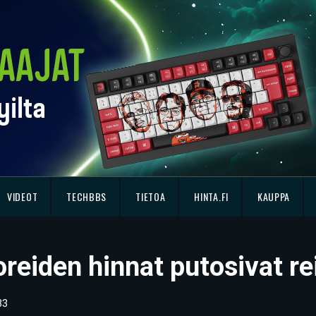
VIDEOT
TECHBBS
TIETOA
HINTA.FI
KAUPPA
eiden hinnat putosivat rei
33