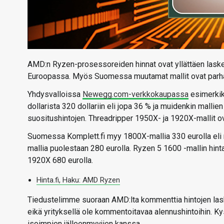
AMD:n Ryzen-prosessoreiden hinnat ovat yllättäen lasken
Euroopassa. Myös Suomessa muutamat mallit ovat parhai
Yhdysvalloissa
Newegg.com-verkkokaupassa
esimerkik
dollarista 320 dollariin eli jopa 36 % ja muidenkin mallien
suositushintojen. Threadripper 1950X- ja 1920X-mallit o
Suomessa Komplett.fi myy 1800X-mallia 330 eurolla eli 
mallia puolestaan 280 eurolla. Ryzen 5 1600 -mallin hintaa
1920X 680 eurolla.
Hinta.fi, Haku: AMD Ryzen
Tiedustelimme suoraan AMD:lta kommenttia hintojen lask
eikä yrityksellä ole kommentoitavaa alennushintoihin. K
isoimpien jälleenmyyjien kanssa.