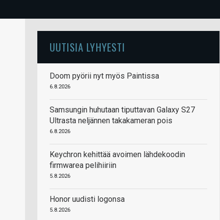
UUTISIA LYHYESTI
Doom pyörii nyt myös Paintissa
6.8.2026
Samsungin huhutaan tiputtavan Galaxy S27
Ultrasta neljännen takakameran pois
6.8.2026
Keychron kehittää avoimen lähdekoodin
firmwarea pelihiiriin
5.8.2026
Honor uudisti logonsa
5.8.2026