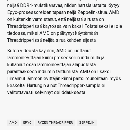
neljää DDR4-muistikanavaa, niiden hartsialustalta löytyy
Epyc-prosessoreiden tapaan neljä Zeppelin-sirua. AMD
on kuitenkin varmistanut, että neljästä sirusta on
Threadripperissä käytössä vain kaksi. Toistaiseksi ei ole
tiedossa, miksi AMD on päätynyt käyttämään
Threadripperissä neljää sirua kahden sijasta.
Kuten videosta käy ilmi, AMD on juottanut
lämmönlevittäjän kiinni prosessoriin indiumilla ja
kullannut osan lämmönlevittäjän alapuolesta
parantaakseen indiumin tarttumista. AMD on lisäksi
liimannut lämmönlevittäjän kiinni paitsi reunoiltaan, myös
keskeltä. Hartungin ainut Threadripper-sample ei
valitettavasti selvinnyt deliddauksesta.
AMD
EPYC
RYZEN THREADRIPPER
ZEPPELIN