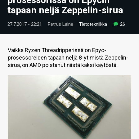
ARTIKKELIT
tapaan neljä Zeppelin-sirua
VIDEOT
27.7.2017 - 22:21
Petrus Laine
Tietotekniikka
26
TECHBBS
TIETOA
Vaikka Ryzen Threadripperissä on Epyc-
prosessoreiden tapaan neljä 8-ytimistä Zeppelin-
HINTA.FI
sirua, on AMD poistanut niistä kaksi käytöstä.
KAUPPA
VAIHDA TEEMA
HAKU