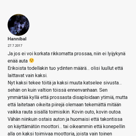
Hannibal
27.7.2017
Ja jos ei voi korkata rikkomatta prossaa, niin ei lyijykynä
enää auta
Erikoista todellakin tuo ydinten määrä… olisi luullut että
laittavat vain kaksi.
Nyt kaksi tekee töitä ja kaksi muuta katselee sivusta…
sehän on kuin valtion töissä ennenvanhaan. Sen
ymmärtää kyllä että prossasta disaploidaan ytimiä, mutta
että laitetaan oikeita piirejä olemaan tekemättä mitään
vaikka rauta sisällä toimisikin. Kovin outo, kovin outoa.
Vähän niinkuin ostais auton ja huomaisi että takontissa
on käyttämätön moottori… tai oikeammin että konepellin
alla on kaksi toimivaa moottoria, joista vain toinen