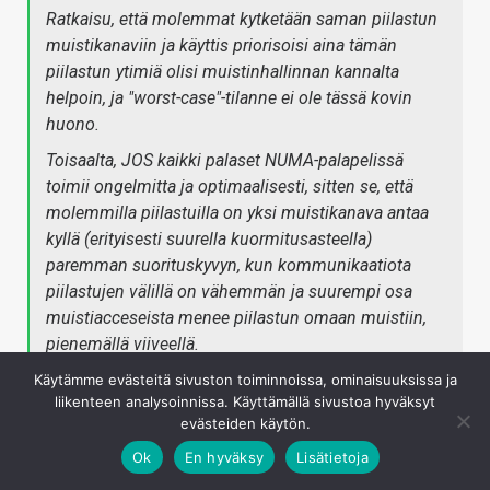
Ratkaisu, että molemmat kytketään saman piilastun
muistikanaviin ja käyttis priorisoisi aina tämän
piilastun ytimiä olisi muistinhallinnan kannalta
helpoin, ja "worst-case"-tilanne ei ole tässä kovin
huono.
Toisaalta, JOS kaikki palaset NUMA-palapelissä
toimii ongelmitta ja optimaalisesti, sitten se, että
molemmilla piilastuilla on yksi muistikanava antaa
kyllä (erityisesti suurella kuormitusasteella)
paremman suorituskyvyn, kun kommunikaatiota
piilastujen välillä on vähemmän ja suurempi osa
muistiacceseista menee piilastun omaan muistiin,
pienemällä viiveellä.
Käytämme evästeitä sivuston toiminnoissa, ominaisuuksissa ja
Kyllähän tuo varmaan vaatii optimisointia, jotta saa
liikenteen analysoinnissa. Käyttämällä sivustoa hyväksyt
evästeiden käytön.
homman pyörimään parhaiten, vähän kuten Ryzenillakin
kahden CCX:n kanssa, mutta vielä isommassa
Ok
En hyväksy
Lisätietoja
mittakaavassa. Mjoo, mietin vielä tuota The Stiltin