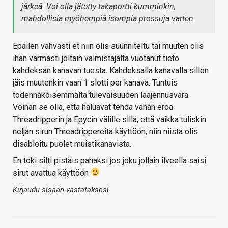
järkeä. Voi olla jätetty takaportti kumminkin,
mahdollisia myöhempiä isompia prossuja varten.
Epäilen vahvasti et niin olis suunniteltu tai muuten olis
ihan varmasti joltain valmistajalta vuotanut tieto
kahdeksan kanavan tuesta. Kahdeksalla kanavalla sillon
jäis muutenkin vaan 1 slotti per kanava. Tuntuis
todennäköisemmältä tulevaisuuden laajennusvara.
Voihan se olla, että haluavat tehdä vähän eroa
Threadripperin ja Epycin välille sillä, että vaikka tuliskin
neljän sirun Threadrippereitä käyttöön, niin niistä olis
disabloitu puolet muistikanavista.
En toki silti pistäis pahaksi jos joku jollain ilveellä saisi
sirut avattua käyttöön
Kirjaudu sisään vastataksesi