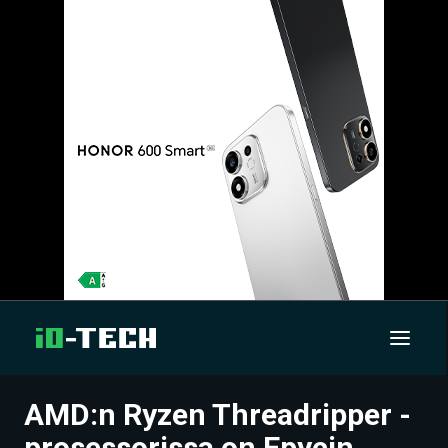
AMD:n Ryzen Threadripper -
UUTISET
prosessorissa on Epycin