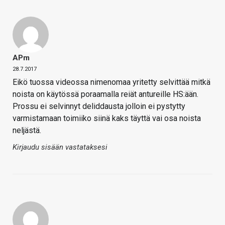
APm
28.7.2017
Eikö tuossa videossa nimenomaa yritetty selvittää mitkä
noista on käytössä poraamalla reiät antureille HS:ään.
Prossu ei selvinnyt deliddausta jolloin ei pystytty
varmistamaan toimiiko siinä kaks täyttä vai osa noista
neljästä.
Kirjaudu sisään vastataksesi