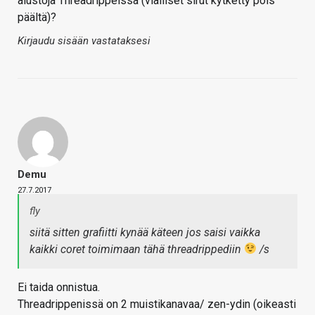
alustoja Threadrippeissä (vialliset sirut kytketty pois
päältä)?
Kirjaudu sisään vastataksesi
Demu
27.7.2017
fly
siitä sitten grafiitti kynää käteen jos saisi vaikka
kaikki coret toimimaan tähä threadrippediin
/s
Ei taida onnistua.
Threadrippenissä on 2 muistikanavaa/ zen-ydin (oikeasti