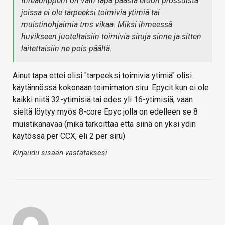
threadripperit on vain tapa päästä eroon prossuista
joissa ei ole tarpeeksi toimivia ytimiä tai
muistinohjaimia tms vikaa. Miksi ihmeessä
huvikseen juoteltaisiin toimivia siruja sinne ja sitten
laitettaisiin ne pois päältä.
Ainut tapa ettei olisi "tarpeeksi toimivia ytimiä" olisi
käytännössä kokonaan toimimaton siru. Epycit kun ei ole
kaikki niitä 32-ytimisiä tai edes yli 16-ytimisiä, vaan
sieltä löytyy myös 8-core Epyc jolla on edelleen se 8
muistikanavaa (mikä tarkoittaa että siinä on yksi ydin
käytössä per CCX, eli 2 per siru)
Kirjaudu sisään vastataksesi