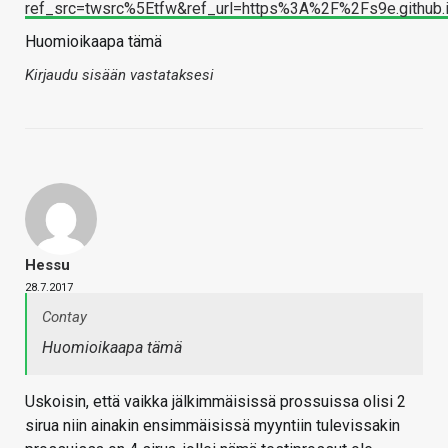
ref_src=twsrc%5Etfw&ref_url=https%3A%2F%2Fs9e.github
Huomioikaapa tämä
Kirjaudu sisään vastataksesi
Hessu
28.7.2017
Contay
Huomioikaapa tämä
Uskoisin, että vaikka jälkimmäisissä prossuissa olisi 2
sirua niin ainakin ensimmäisissä myyntiin tulevissakin