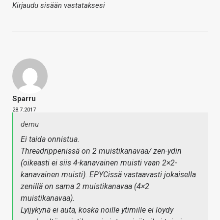
Kirjaudu sisään vastataksesi
Sparru
28.7.2017
demu
Ei taida onnistua.
Threadrippenissä on 2 muistikanavaa/ zen-ydin
(oikeasti ei siis 4-kanavainen muisti vaan 2×2-
kanavainen muisti). EPYCissä vastaavasti jokaisella
zenillä on sama 2 muistikanavaa (4×2
muistikanavaa).
Lyijykynä ei auta, koska noille ytimille ei löydy