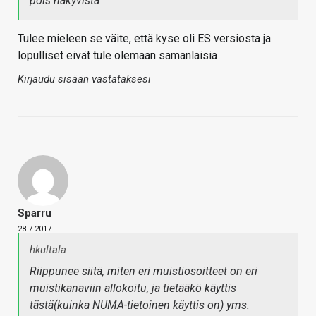
pois näkyvistä
Tulee mieleen se väite, että kyse oli ES versiosta ja
lopulliset eivät tule olemaan samanlaisia
Kirjaudu sisään vastataksesi
Sparru
28.7.2017
hkultala
Riippunee siitä, miten eri muistiosoitteet on eri
muistikanaviin allokoitu, ja tietääkö käyttis
tästä(kuinka NUMA-tietoinen käyttis on) yms.