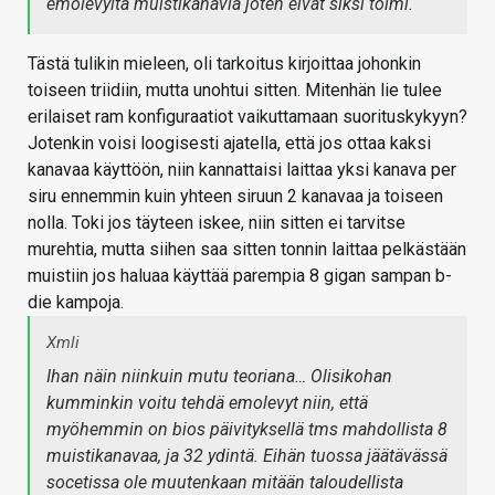
emolevyltä muistikanavia joten eivät siksi toimi.
Tästä tulikin mieleen, oli tarkoitus kirjoittaa johonkin
toiseen triidiin, mutta unohtui sitten. Mitenhän lie tulee
erilaiset ram konfiguraatiot vaikuttamaan suorituskykyyn?
Jotenkin voisi loogisesti ajatella, että jos ottaa kaksi
kanavaa käyttöön, niin kannattaisi laittaa yksi kanava per
siru ennemmin kuin yhteen siruun 2 kanavaa ja toiseen
nolla. Toki jos täyteen iskee, niin sitten ei tarvitse
murehtia, mutta siihen saa sitten tonnin laittaa pelkästään
muistiin jos haluaa käyttää parempia 8 gigan sampan b-
die kampoja.
Xmli
Ihan näin niinkuin mutu teoriana… Olisikohan
kumminkin voitu tehdä emolevyt niin, että
myöhemmin on bios päivityksellä tms mahdollista 8
muistikanavaa, ja 32 ydintä. Eihän tuossa jäätävässä
socetissa ole muutenkaan mitään taloudellista