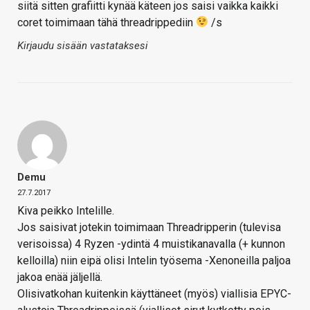
siitä sitten grafiitti kynää käteen jos saisi vaikka kaikki
coret toimimaan tähä threadrippediin
/s
Kirjaudu sisään vastataksesi
Demu
27.7.2017
Kiva peikko Intelille.
Jos saisivat jotekin toimimaan Threadripperin (tulevisa
verisoissa) 4 Ryzen -ydintä 4 muistikanavalla (+ kunnon
kelloilla) niin eipä olisi Intelin työsema -Xenoneilla paljoa
jakoa enää jäljellä.
Olisivatkohan kuitenkin käyttäneet (myös) viallisia EPYC-