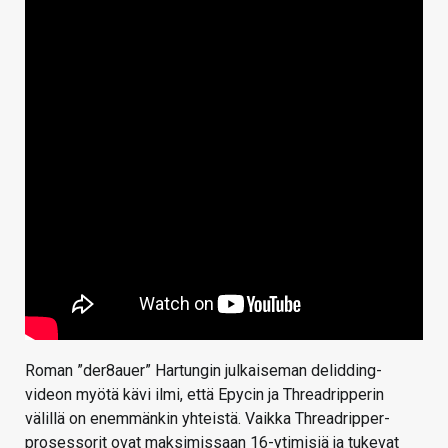
Roman ”der8auer” Hartungin julkaiseman delidding-
videon myötä kävi ilmi, että Epycin ja Threadripperin
välillä on enemmänkin yhteistä. Vaikka Threadripper-
prosessorit ovat maksimissaan 16-ytimisiä ja tukevat