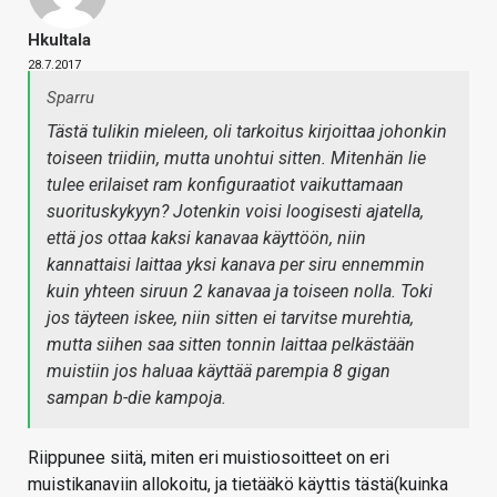
Hkultala
28.7.2017
Sparru
Tästä tulikin mieleen, oli tarkoitus kirjoittaa johonkin
toiseen triidiin, mutta unohtui sitten. Mitenhän lie
tulee erilaiset ram konfiguraatiot vaikuttamaan
suorituskykyyn? Jotenkin voisi loogisesti ajatella,
että jos ottaa kaksi kanavaa käyttöön, niin
kannattaisi laittaa yksi kanava per siru ennemmin
kuin yhteen siruun 2 kanavaa ja toiseen nolla. Toki
jos täyteen iskee, niin sitten ei tarvitse murehtia,
mutta siihen saa sitten tonnin laittaa pelkästään
muistiin jos haluaa käyttää parempia 8 gigan
sampan b-die kampoja.
Riippunee siitä, miten eri muistiosoitteet on eri
muistikanaviin allokoitu, ja tietääkö käyttis tästä(kuinka