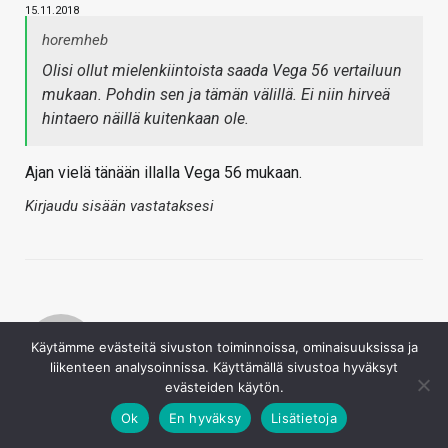
15.11.2018
horemheb
Olisi ollut mielenkiintoista saada Vega 56 vertailuun
mukaan. Pohdin sen ja tämän välillä. Ei niin hirveä
hintaero näillä kuitenkaan ole.
Ajan vielä tänään illalla Vega 56 mukaan.
Kirjaudu sisään vastataksesi
Käytämme evästeitä sivuston toiminnoissa, ominaisuuksissa ja
liikenteen analysoinnissa. Käyttämällä sivustoa hyväksyt
evästeiden käytön.
TeroP
Ok
En hyväksy
Lisätietoja
15.11.2018
Fatboy on näköjään nimensä mukaisesti varsinainen