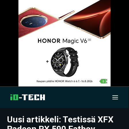
Uusi artikkeli: Testissä XFX
UUTISET
Radeon RX 590 Fatboy