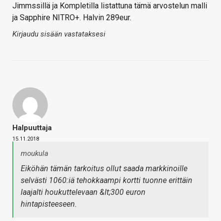
Jimmssillä ja Kompletilla listattuna tämä arvostelun malli
ja Sapphire NITRO+. Halvin 289eur.
Kirjaudu sisään vastataksesi
Halpuuttaja
15.11.2018
moukula
Eiköhän tämän tarkoitus ollut saada markkinoille
selvästi 1060:iä tehokkaampi kortti tuonne erittäin
laajalti houkuttelevaan &lt;300 euron
hintapisteeseen.