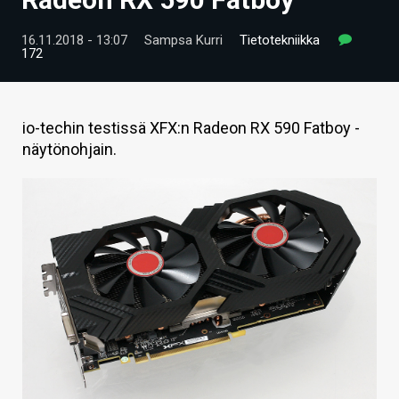
ARTIKKELIT
16.11.2018 - 13:07
Sampsa Kurri
Tietotekniikka
172
VIDEOT
TECHBBS
io-techin testissä XFX:n Radeon RX 590 Fatboy -
TIETOA
näytönohjain.
HINTA.FI
KAUPPA
VAIHDA TEEMA
HAKU