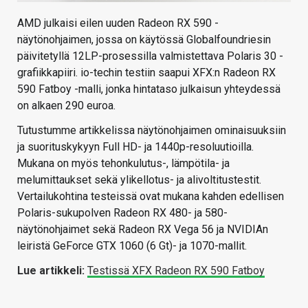
AMD julkaisi eilen uuden Radeon RX 590 -
näytönohjaimen, jossa on käytössä Globalfoundriesin
päivitetyllä 12LP-prosessilla valmistettava Polaris 30 -
grafiikkapiiri. io-techin testiin saapui XFX:n Radeon RX
590 Fatboy -malli, jonka hintataso julkaisun yhteydessä
on alkaen 290 euroa.
Tutustumme artikkelissa näytönohjaimen ominaisuuksiin
ja suorituskykyyn Full HD- ja 1440p-resoluutioilla.
Mukana on myös tehonkulutus-, lämpötila- ja
melumittaukset sekä ylikellotus- ja alivoltitustestit.
Vertailukohtina testeissä ovat mukana kahden edellisen
Polaris-sukupolven Radeon RX 480- ja 580-
näytönohjaimet sekä Radeon RX Vega 56 ja NVIDIAn
leiristä GeForce GTX 1060 (6 Gt)- ja 1070-mallit.
Lue artikkeli:
Testissä XFX Radeon RX 590 Fatboy