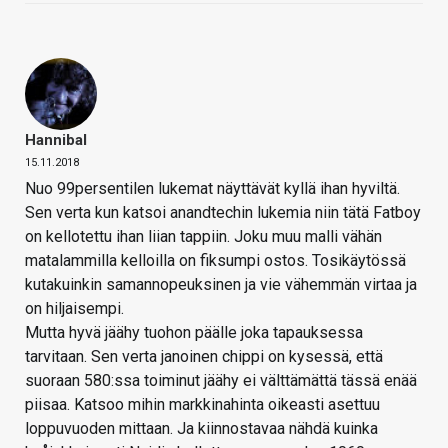
Hannibal
15.11.2018
Nuo 99persentilen lukemat näyttävät kyllä ihan hyviltä.
Sen verta kun katsoi anandtechin lukemia niin tätä Fatboy
on kellotettu ihan liian tappiin. Joku muu malli vähän
matalammilla kelloilla on fiksumpi ostos. Tosikäytössä
kutakuinkin samannopeuksinen ja vie vähemmän virtaa ja
on hiljaisempi.
Mutta hyvä jäähy tuohon päälle joka tapauksessa
tarvitaan. Sen verta janoinen chippi on kysessä, että
suoraan 580:ssa toiminut jäähy ei välttämättä tässä enää
piisaa. Katsoo mihin markkinahinta oikeasti asettuu
loppuvuoden mittaan. Ja kiinnostavaa nähdä kuinka