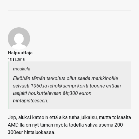
Halpuuttaja
15.11.2018
moukula
Eiköhän tämän tarkoitus ollut saada markkinoille
selvästi 1060:iä tehokkaampi kortti tuonne erittäin
laajalti houkuttelevaan &lt;300 euron
hintapisteeseen.
Jep, aluksi katsoin että aika turha julkaisu, mutta toisaalta
AMD:llä on nyt tämän myötä todella vahva asema 200-
300eur hintaluokassa.