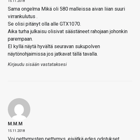
15.11.2018
Sama ongelma Mikä oli 580 malleissa aivan liian suuri
virrankulutus .
Se olisi pitänyt olla alle GTX1070.
Aika turha julkaisu olisivat säästäneet rahojaan johonkin
parempaan.
EI kyllä näytä hyvältä seuravan sukupolven
näytönohjaimissa jos jatkavat tällä tavalla.
Kirjaudu sisään vastataksesi
M.M.M
15.11.2018
Voi pettymysten pettymys, eivätkä edes odotukset