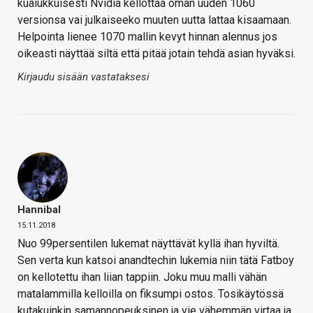
kuåiukkuisesti Nvidia kellottaa oman uuden 1060
versionsa vai julkaiseeko muuten uutta lattaa kisaamaan.
Helpointa lienee 1070 mallin kevyt hinnan alennus jos
oikeasti näyttää siltä että pitää jotain tehdä asian hyväksi.
Kirjaudu sisään vastataksesi
Hannibal
15.11.2018
Nuo 99persentilen lukemat näyttävät kyllä ihan hyviltä.
Sen verta kun katsoi anandtechin lukemia niin tätä Fatboy
on kellotettu ihan liian tappiin. Joku muu malli vähän
matalammilla kelloilla on fiksumpi ostos. Tosikäytössä
kutakuinkin samannopeuksinen ja vie vähemmän virtaa ja