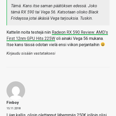
Tämä. Kans itse saman päätöksen edessä. Joko
tämä RX 590 tai Vega 56. Katsotaan olisko Black
Fridayssa jotai äkäsiä Vega tarjouksia. Tuskin.
Kattelin noita testejä niin
Radeon RX 590 Review: AMD’s
First 12nm GPU Hits 225W
oli ainaki Vega 56 mukana.
Itse kans tässä odotan vielä ensi viikon perjantaihin
Kirjaudu sisään vastataksesi
Finboy
15.11.2018
Liian kallis, olisin olettannut lähemmäs 250€ jolloin olisi