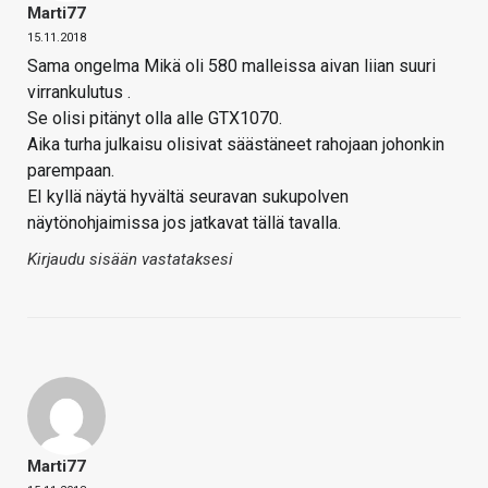
Marti77
15.11.2018
Sama ongelma Mikä oli 580 malleissa aivan liian suuri
virrankulutus .
Se olisi pitänyt olla alle GTX1070.
Aika turha julkaisu olisivat säästäneet rahojaan johonkin
parempaan.
EI kyllä näytä hyvältä seuravan sukupolven
näytönohjaimissa jos jatkavat tällä tavalla.
Kirjaudu sisään vastataksesi
Marti77