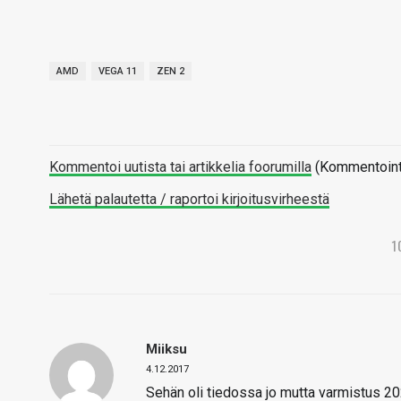
AMD
VEGA 11
ZEN 2
Kommentoi uutista tai artikkelia foorumilla
(Kommentointi 
Lähetä palautetta / raportoi kirjoitusvirheestä
1
Miiksu
4.12.2017
Sehän oli tiedossa jo mutta varmistus 20