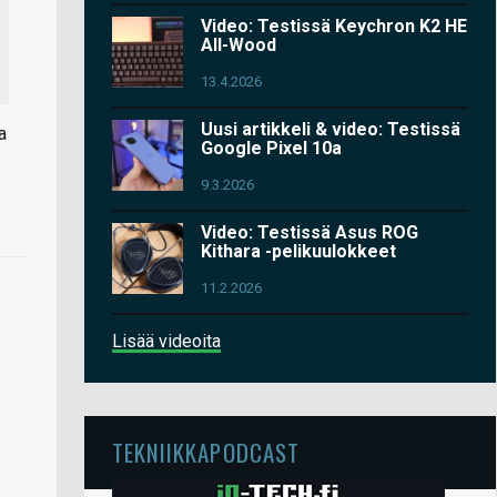
Video: Testissä Keychron K2 HE
All-Wood
13.4.2026
Uusi artikkeli & video: Testissä
a
Google Pixel 10a
9.3.2026
Video: Testissä Asus ROG
Kithara -pelikuulokkeet
11.2.2026
Lisää videoita
TEKNIIKKAPODCAST