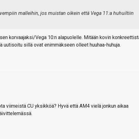
lvempiin malleihin, jos muistan oikein että Vega 11:a huhuiltiin
ksen korvaajaksi/Vega 10:n alapuolelle. Mitään kovin konkreettist
sä uutisoitu sillä ovat enimmäkseen olleet huuhaa-huhuja.
ota viimeistä CU yksikköä? Hyvä että AM4 vielä jonkun aikaa
 päivittelemässä.