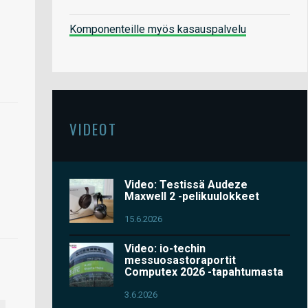
Komponenteille myös kasauspalvelu
VIDEOT
Video: Testissä Audeze
Maxwell 2 -pelikuulokkeet
15.6.2026
Video: io-techin
messuosastoraportit
Computex 2026 -tapahtumasta
3.6.2026