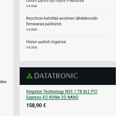
Doom pyörii nyt myös Paintissa
6.8.2026
Keychron kehittää avoimen lähdekoodin
firmwarea pelihiiriin
5.8.2026
Honor uudisti logonsa
5.8.2026
ulee
Kingston Technology NV3 1 TB M.2 PCI
Express 4.0 NVMe 3D NAND
158,90 €