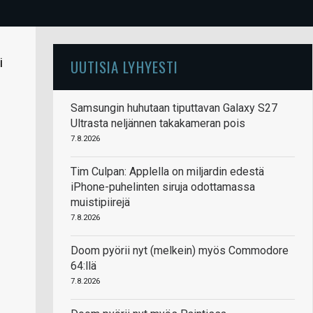
i
UUTISIA LYHYESTI
Samsungin huhutaan tiputtavan Galaxy S27
Ultrasta neljännen takakameran pois
7.8.2026
Tim Culpan: Applella on miljardin edestä
iPhone-puhelinten siruja odottamassa
muistipiirejä
7.8.2026
Doom pyörii nyt (melkein) myös Commodore
64:llä
7.8.2026