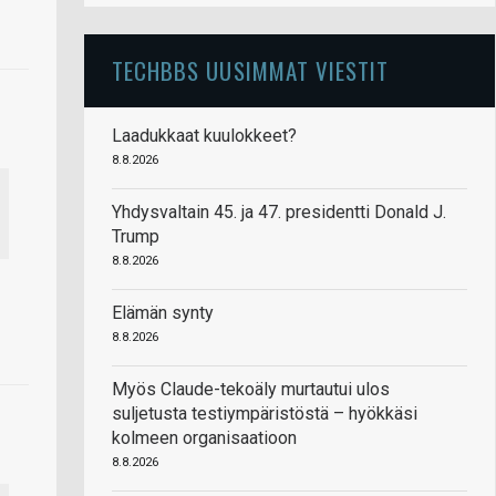
TECHBBS UUSIMMAT VIESTIT
Laadukkaat kuulokkeet?
8.8.2026
Yhdysvaltain 45. ja 47. presidentti Donald J.
Trump
8.8.2026
Elämän synty
8.8.2026
Myös Claude-tekoäly murtautui ulos
suljetusta testiympäristöstä – hyökkäsi
kolmeen organisaatioon
8.8.2026