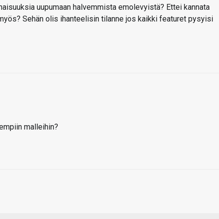
inaisuuksia uupumaan halvemmista emolevyistä? Ettei kannata
myös? Sehän olis ihanteelisin tilanne jos kaikki featuret pysyisi
vempiin malleihin?