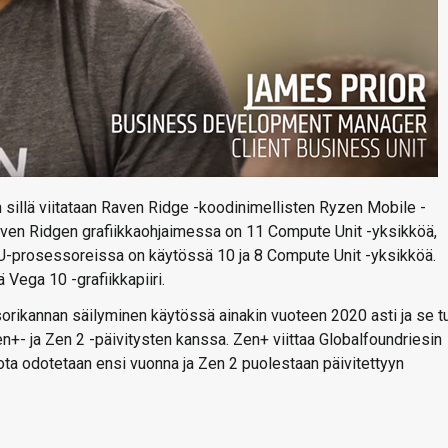
an sillä viitataan Raven Ridge -koodinimellisten Ryzen Mobile -
aven Ridgen grafiikkaohjaimessa on 11 Compute Unit -yksikköä,
0U-prosessoreissa on käytössä 10 ja 8 Compute Unit -yksikköä.
Vega 10 -grafiikkapiiri.
sorikannan säilyminen käytössä ainakin vuoteen 2020 asti ja se t
+- ja Zen 2 -päivitysten kanssa. Zen+ viittaa Globalfoundriesin
a odotetaan ensi vuonna ja Zen 2 puolestaan päivitettyyn