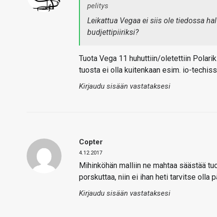
pelitys
Leikattua Vegaa ei siis ole tiedossa ha
budjettipiiriksi?
Tuota Vega 11 huhuttiin/oletettiin Polari
tuosta ei olla kuitenkaan esim. io-techis
Kirjaudu sisään vastataksesi
Copter
4.12.2017
Mihinköhän malliin ne mahtaa säästää tu
porskuttaa, niin ei ihan heti tarvitse olla
Kirjaudu sisään vastataksesi