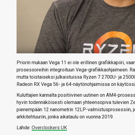
Priorin mukaan Vega 11 ei ole erillinen grafiikkapiiri, va
prosessoreihin integroituun Vega-grafiikkaohjaimeen. R
mutta toistaiseksi julkaistuissa Ryzen 7 2700U- ja 250
Radeon RX Vega 56- ja 64-näytönohjaimissa on käytössä 
Kuluttajien kannalta positiivinen uutinen on AM4-proses
hyvin todennäköisesti olemaan yhteensopiva tulevien Zen
pienempään 12 nanometrin 12LP-valmistusprosessiin, jot
arkkitehtuuriin, jonka aikataulu on vuonna 2019.
Lähde:
Overclockers UK