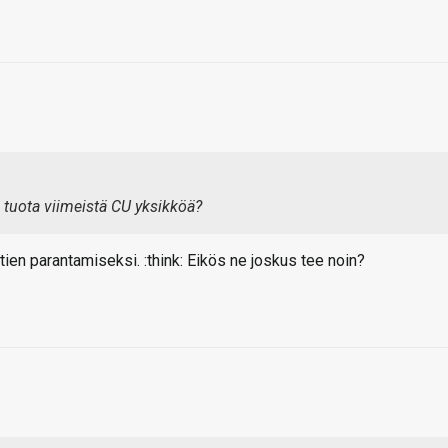
tuota viimeistä CU yksikköä?
ien parantamiseksi. :think: Eikös ne joskus tee noin?