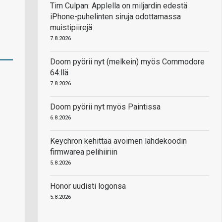
Tim Culpan: Applella on miljardin edestä
iPhone-puhelinten siruja odottamassa
muistipiirejä
7.8.2026
Doom pyörii nyt (melkein) myös Commodore
64:llä
7.8.2026
Doom pyörii nyt myös Paintissa
6.8.2026
Keychron kehittää avoimen lähdekoodin
firmwarea pelihiiriin
5.8.2026
Honor uudisti logonsa
5.8.2026