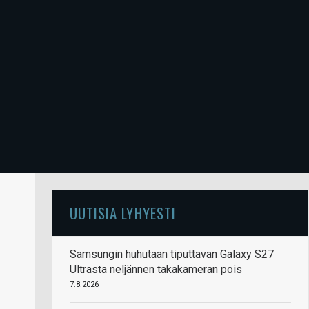
UUTISIA LYHYESTI
Samsungin huhutaan tiputtavan Galaxy S27
Ultrasta neljännen takakameran pois
7.8.2026