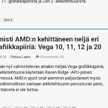
1 -grafiikkapiiristä ja Zen 2 -arkkitehtuurista.
Zen 2
isti AMD:n kehittäneen neljä eri
fiikkapiiriä: Vega 10, 11, 12 ja 20
18:56
/
Petrus Laine
Kommentit (4)
än nyt valmistelevan ainakin neljää Vega-grafiikkapiiriä,
 arkkitehtuuria käytetään Raven Ridge -APU-piirien
imessa. AMD:n ajurit ovat aiemmin paljastaneet myös
dinimellisen samaan arkkitehtuuriin perustuvan piirin,
alosta ei ole tietoa.