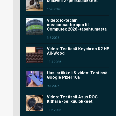
Maxwell 2 -pelikuulokkeet
15.6.2026
Video: io-techin
messuosastoraportit
Computex 2026 -tapahtumasta
3.6.2026
Video: Testissä Keychron K2 HE
All-Wood
13.4.2026
Uusi artikkeli & video: Testissä
Google Pixel 10a
9.3.2026
Video: Testissä Asus ROG
Kithara -pelikuulokkeet
11.2.2026