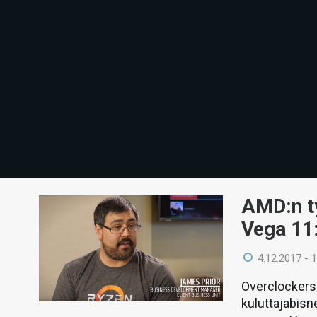
AMD:n ty
Vega 11:
4.12.2017 - 
Overclockers
kuluttajabisn