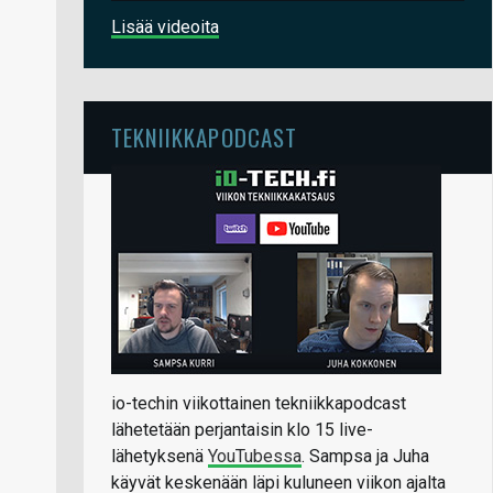
Lisää videoita
TEKNIIKKAPODCAST
io-techin viikottainen tekniikkapodcast
lähetetään perjantaisin klo 15 live-
lähetyksenä
YouTubessa
. Sampsa ja Juha
käyvät keskenään läpi kuluneen viikon ajalta