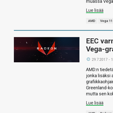
muassa Vega 1
Lue lisää
AMD
Vega 11
EEC varm
Vega-gra
29.7.2017 - 
AMD:n tiedetä
jonka lisäksi
grafiikkaohja
Greenland-koo
mutta sen koht
Lue lisää