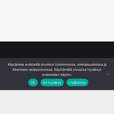
© S&J Media Oy
Käytämme evästeitä sivuston toiminnoissa, ominaisuuksissa ja
liikenteen analysoinnissa. Käyttämällä sivustoa hyväksyt
evästeiden käytön.
Ok
En hyväksy
Lisätietoja
;