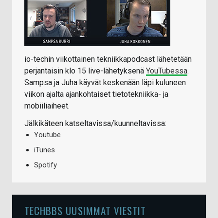
io-techin viikottainen tekniikkapodcast lähetetään
perjantaisin klo 15 live-lähetyksenä
YouTubessa
.
Sampsa ja Juha käyvät keskenään läpi kuluneen
viikon ajalta ajankohtaiset tietotekniikka- ja
mobiiliaiheet.
Jälkikäteen katseltavissa/kuunneltavissa:
Youtube
iTunes
Spotify
TECHBBS UUSIMMAT VIESTIT