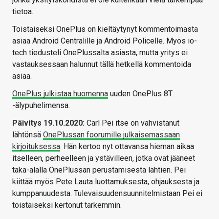
tietoa.
Toistaiseksi OnePlus on kieltäytynyt kommentoimasta
asiaa Android Centralille ja Android Policelle. Myös io-
tech tiedusteli OnePlussalta asiasta, mutta yritys ei
vastauksessaan halunnut tällä hetkellä kommentoida
asiaa.
OnePlus julkistaa huomenna
uuden OnePlus 8T
-älypuhelimensa.
Päivitys 19.10.2020:
Carl Pei itse on vahvistanut
lähtönsä
OnePlussan foorumille julkaisemassaan
kirjoituksessa
. Hän kertoo nyt ottavansa hieman aikaa
itselleen, perheelleen ja ystävilleen, jotka ovat jääneet
taka-alalla OnePlussan perustamisesta lähtien. Pei
kiittää myös Pete Lauta luottamuksesta, ohjauksesta ja
kumppanuudesta. Tulevaisuudensuunnitelmistaan Pei ei
toistaiseksi kertonut tarkemmin.