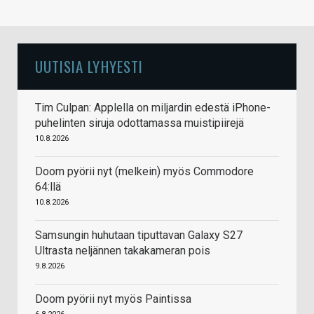
UUTISIA LYHYESTI
Tim Culpan: Applella on miljardin edestä iPhone-
puhelinten siruja odottamassa muistipiirejä
10.8.2026
Doom pyörii nyt (melkein) myös Commodore
64:llä
10.8.2026
Samsungin huhutaan tiputtavan Galaxy S27
Ultrasta neljännen takakameran pois
9.8.2026
Doom pyörii nyt myös Paintissa