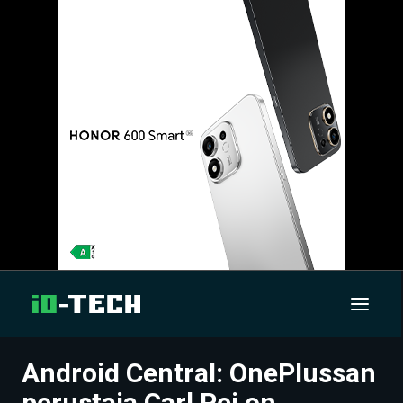
Android Central: OnePlussan
UUTISET
perustaja Carl Pei on