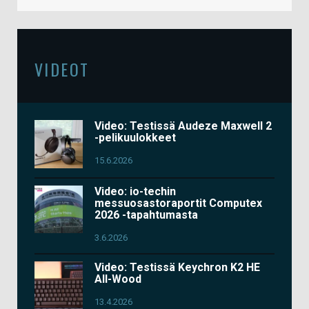
VIDEOT
Video: Testissä Audeze Maxwell 2
-pelikuulokkeet
15.6.2026
Video: io-techin
messuosastoraportit Computex
2026 -tapahtumasta
3.6.2026
Video: Testissä Keychron K2 HE
All-Wood
13.4.2026