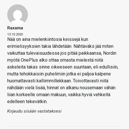
Raxama
13.10.2020
Nää on aina mielenkiintosia keissejä kun
erimielisyyksien takia lähdetään. Nähtäväks jää miten
vaikuttaa tulevaisuudessa jos pitää paikkaansa, Nordin
myötä OnePlus alko ottaa omasta mielestä niitä
askeleita takas sinne oikeeseen suuntaan, eli edullisiin,
mutta tehokkaisiin puhelimiin jotka ei paljoa kalpene
huomattavasti kalliimmillekkaan. Toivottavasti niitä
nähdään vielä lisää, hinnat on alkanu nousemaan vähän
liian korkeelle omaan makuun, vaikka hyviä vehkeitä
edelleen tekevätkin.
Kirjaudu sisään vastataksesi