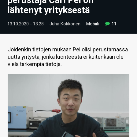
ARTIKKELIT
lähtenyt yrityksestä
VIDEOT
13.10.2020 - 13:28
Juha Kokkonen
Mobiili
11
TECHBBS
TIETOA
Joidenkin tietojen mukaan Pei olisi perustamassa
uutta yritystä, jonka luonteesta ei kuitenkaan ole
HINTA.FI
vielä tarkempia tietoja.
KAUPPA
VAIHDA TEEMA
HAKU