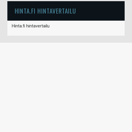
HINTA.FI HINTAVERTAILU
Hinta.fi hintavertailu