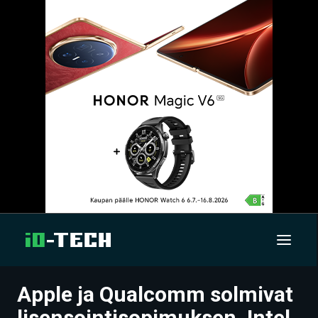
Apple ja Qualcomm solmivat
UUTISET
lisensointisopimuksen, Intel