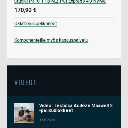
Crucial P310 1 TB M.2 PCI Express 4.0 NVMe
170,90 €
Datatronic pelikoneet
Komponenteille myös kasauspalvelu
VIDEOT
Video: Testissä Audeze Maxwell 2
-pelikuulokkeet
15.6.2026