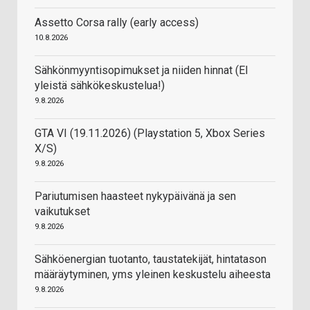
Assetto Corsa rally (early access)
10.8.2026
Sähkönmyyntisopimukset ja niiden hinnat (EI
yleistä sähkökeskustelua!)
9.8.2026
GTA VI (19.11.2026) (Playstation 5, Xbox Series
X/S)
9.8.2026
Pariutumisen haasteet nykypäivänä ja sen
vaikutukset
9.8.2026
Sähköenergian tuotanto, taustatekijät, hintatason
määräytyminen, yms yleinen keskustelu aiheesta
9.8.2026