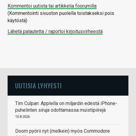
Kommentoi uutista tai artikkelia foorumilla
(Kommentointi sivuston puolella toistakseksi pois
käytöstä)
Lähetä palautetta / raportoi kirjoitusvirheestä
UUTISIA LYHYESTI
Tim Culpan: Applella on miljardin edestä iPhone-
puhelinten siruja odottamassa muistipiirejä
10.8.2026
Doom pyörii nyt (melkein) myös Commodore