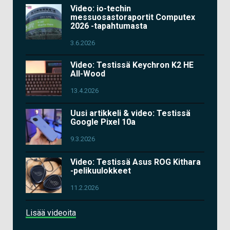
Video: io-techin
messuosastoraportit Computex
2026 -tapahtumasta
3.6.2026
Video: Testissä Keychron K2 HE
All-Wood
13.4.2026
Uusi artikkeli & video: Testissä
Google Pixel 10a
9.3.2026
Video: Testissä Asus ROG Kithara
-pelikuulokkeet
11.2.2026
Lisää videoita