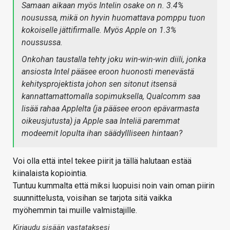
Samaan aikaan myös Intelin osake on n. 3.4%
nousussa, mikä on hyvin huomattava pomppu tuon
kokoiselle jättifirmalle. Myös Apple on 1.3%
noussussa.
Onkohan taustalla tehty joku win-win-win diili, jonka
ansiosta Intel pääsee eroon huonosti menevästä
kehitysprojektista johon sen sitonut itsensä
kannattamattomalla sopimuksella, Qualcomm saa
lisää rahaa Applelta (ja pääsee eroon epävarmasta
oikeusjutusta) ja Apple saa Inteliä paremmat
modeemit lopulta ihan säädyllliseen hintaan?
Voi olla että intel tekee piirit ja tällä halutaan estää
kiinalaista kopiointia.
Tuntuu kummalta että miksi luopuisi noin vain oman piirin
suunnittelusta, voisihan se tarjota sitä vaikka
myöhemmin tai muille valmistajille.
Kirjaudu sisään vastataksesi