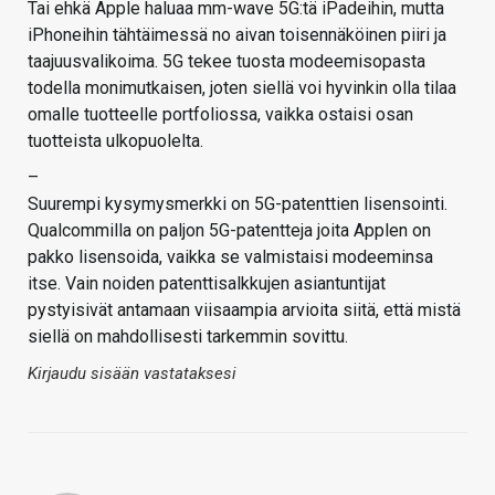
Tai ehkä Apple haluaa mm-wave 5G:tä iPadeihin, mutta
iPhoneihin tähtäimessä no aivan toisennäköinen piiri ja
taajuusvalikoima. 5G tekee tuosta modeemisopasta
todella monimutkaisen, joten siellä voi hyvinkin olla tilaa
omalle tuotteelle portfoliossa, vaikka ostaisi osan
tuotteista ulkopuolelta.
–
Suurempi kysymysmerkki on 5G-patenttien lisensointi.
Qualcommilla on paljon 5G-patentteja joita Applen on
pakko lisensoida, vaikka se valmistaisi modeeminsa
itse. Vain noiden patenttisalkkujen asiantuntijat
pystyisivät antamaan viisaampia arvioita siitä, että mistä
siellä on mahdollisesti tarkemmin sovittu.
Kirjaudu sisään vastataksesi