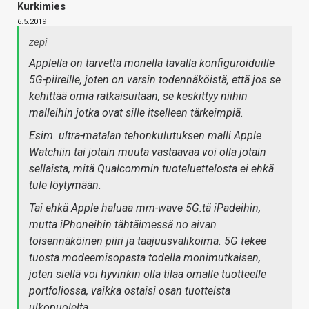
Kurkimies
6.5.2019
zepi
Applella on tarvetta monella tavalla konfiguroiduille
5G-piireille, joten on varsin todennäköistä, että jos se
kehittää omia ratkaisuitaan, se keskittyy niihin
malleihin jotka ovat sille itselleen tärkeimpiä.
Esim. ultra-matalan tehonkulutuksen malli Apple
Watchiin tai jotain muuta vastaavaa voi olla jotain
sellaista, mitä Qualcommin tuoteluettelosta ei ehkä
tule löytymään.
Tai ehkä Apple haluaa mm-wave 5G:tä iPadeihin,
mutta iPhoneihin tähtäimessä no aivan
toisennäköinen piiri ja taajuusvalikoima. 5G tekee
tuosta modeemisopasta todella monimutkaisen,
joten siellä voi hyvinkin olla tilaa omalle tuotteelle
portfoliossa, vaikka ostaisi osan tuotteista
ulkopuolelta.