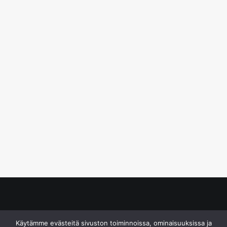
© S&J Media Oy
Käytämme evästeitä sivuston toiminnoissa, ominaisuuksissa ja