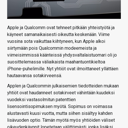
Apple ja Qualcomm ovat tehneet pitkään yhteistyötä ja
käyneet samanaikaisesti oikeutta keskenään. Viime
vuosina sota vaikuttaa kiihtyneen, kun Apple alkoi
siirtymään pois Qualcommin modeemeista ja
viimeisimmissä käänteissä yhdysvaltalaistuomari oli jo
suosittelemassa väliaikaista maahantuontikieltoa
iPhone-puhelimille. Nyt yhtiöt ovat ilmoittaneet yllättäen
hautaavansa sotakirveensä.
Applen ja Qualcommin julkaisemien tiedotteiden mukaan
yhtiöt ovat haudanneet sotakirveet vähintään kuudeksi
vuodeksi vastasolmitun patenttien
lisensointisopimuksen myötä. Sopimus on voimassa
alustavasti kuusi vuotta, mutta siihen sisältyy kahden
lisävuoden optio. Tämän myötä myös yhtiöiden väliset
oikeudenkäynnit lopetetaan välittömästi, jonka lisäksi