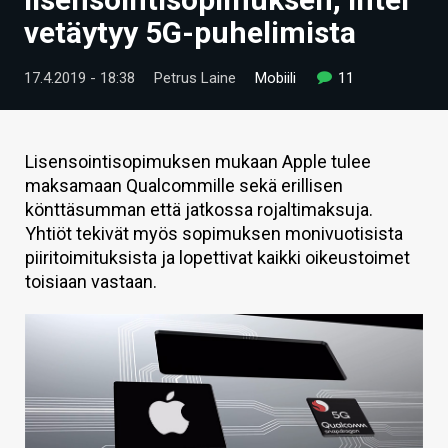
ARTIKKELIT
vetäytyy 5G-puhelimista
VIDEOT
17.4.2019 - 18:38
Petrus Laine
Mobiili
11
TECHBBS
TIETOA
Lisensointisopimuksen mukaan Apple tulee
maksamaan Qualcommille sekä erillisen
HINTA.FI
könttäsumman että jatkossa rojaltimaksuja.
Yhtiöt tekivät myös sopimuksen monivuotisista
KAUPPA
piiritoimituksista ja lopettivat kaikki oikeustoimet
VAIHDA TEEMA
toisiaan vastaan.
HAKU