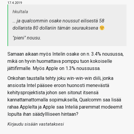
17.4.2019
hkultala
… ja qualcommin osake noussut eilisestä 58
dollarista 80 dollariin tämän seurauksena
"pieni" nousu.
Samaan aikaan myös Intelin osake on n. 3.4% nousussa,
mikä on hyvin huomattava pomppu tuon kokoiselle
jättifirmalle. Myös Apple on 1.3% noussussa.
Onkohan taustalla tehty joku win-win-win diili, jonka
ansiosta Intel pääsee eroon huonosti menevästä
kehitysprojektista johon sen sitonut itsensä
kannattamattomalla sopimuksella, Qualcomm saa lisää
rahaa Applelta ja Apple saa Inteliä paremmat modeemit
lopulta ihan säädyllliseen hintaan?
Kirjaudu sisään vastataksesi