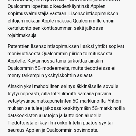
Qualcomm lopettaa oikeudenkäyntinsä Applen
sopimusvalmistajia vastaan. Lisensointisopimuksen
ehtojen mukaan Apple maksaa Qualcommille ensin
kertaluontoisen könttäsumman sekä jatkossa
rojaltimaksuja.
Patenttien lisensointisopimuksen lisäksi yhtiöt sopivat
monivuotisesta Qualcommin piirien toimituksesta
Applelle. Käytännössä tämä tarkoittaa ainakin
Qualcommin 5G-modeemeita, mutta tiedotteissa ei
menty tarkempiin yksityiskohtiin asiasta.
Ainakin yksi mahdollinen selitys äkkinäiselle sovulle
löytyi nopeasti, sillä Intel ilmoitti samana päivänä
vetäytyvänsä matkapuhelinten 5G-markkinoilta. Yhtiön
mukaan se tulee jatkossa keskittymään 5G-markkinoilla
datakeskisten alustojen ja laitteiden alueelle.
Tiedotteista ei käy ilmi onko Intelin päätös syy tai
seuraus Applen ja Qualcommin sovinnosta.