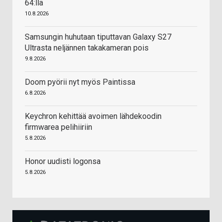
64:llä
10.8.2026
Samsungin huhutaan tiputtavan Galaxy S27
Ultrasta neljännen takakameran pois
9.8.2026
Doom pyörii nyt myös Paintissa
6.8.2026
Keychron kehittää avoimen lähdekoodin
firmwarea pelihiiriin
5.8.2026
Honor uudisti logonsa
5.8.2026