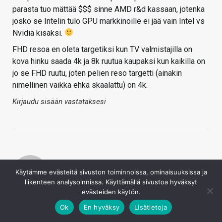
parasta tuo mättää $$$ sinne AMD r&d kassaan, jotenka
josko se Intelin tulo GPU markkinoille ei jää vain Intel vs
Nvidia kisaksi.
FHD resoa en oleta targetiksi kun TV valmistajilla on
kova hinku saada 4k ja 8k ruutua kaupaksi kun kaikilla on
jo se FHD ruutu, joten pelien reso targetti (ainakin
nimellinen vaikka ehkä skaalattu) on 4k.
Kirjaudu sisään vastataksesi
Käytämme evästeitä sivuston toiminnoissa, ominaisuuksissa ja
liikenteen analysoinnissa. Käyttämällä sivustoa hyväksyt
evästeiden käytön.
Lepakomäyrä
Ok
En hyväksy
Lisätietoja
18.4.2019
akse