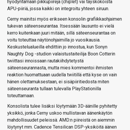
hyödyntämään pikkupiirejä (chiplet) vai täyskokoista
APU-piiriä, jossa kaikki on integroitu yhteen siruun.
Cerny mainitsi myös erikseen konsolin grafiikkaohjaimen
tukevan säteenseurantaa. Itsessään lausunto ei vielä
kerro kuitenkaan juuri mitään, sillä säteenseurantaa on
voitu toteuttaa näytönohjaimilla jo vuosikausia.
Keskustelualueilla ehdittiin jo innostua, kun Sonyn
Naughty Dog -studion valaistustaiteilija Boon Cotterin
twiittasi innoissaan rautakiihdytetystä
säteenseurannasta, mutta mies kommentoi ihmisten
reaktion huomattuaan uudella twiitillä että kyse on vain
hänen olettamuksestaan, ei sisäpiiritiedosta miten
säteenseuranta tullaan tulevalla PlayStationilla
toteuttamaan.
Konsolista tulee lisäksi löytymään 3D-äänille pyhitetty
yksikkö, jonka Cerny uskoo mullistavan äänenkäytön
mahdollisuudet peleissä. AMD:n piireistä on aiemmin
löytynyt mm. Cadence Tensilican DSP-yksiköitä äänen