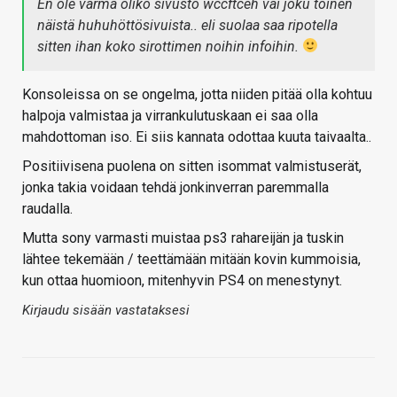
En ole varma oliko sivusto wccftceh vai joku toinen
näistä huhuhöttösivuista.. eli suolaa saa ripotella
sitten ihan koko sirottimen noihin infoihin.
Konsoleissa on se ongelma, jotta niiden pitää olla kohtuu
halpoja valmistaa ja virrankulutuskaan ei saa olla
mahdottoman iso. Ei siis kannata odottaa kuuta taivaalta..
Positiivisena puolena on sitten isommat valmistuserät,
jonka takia voidaan tehdä jonkinverran paremmalla
raudalla.
Mutta sony varmasti muistaa ps3 rahareijän ja tuskin
lähtee tekemään / teettämään mitään kovin kummoisia,
kun ottaa huomioon, mitenhyvin PS4 on menestynyt.
Kirjaudu sisään vastataksesi