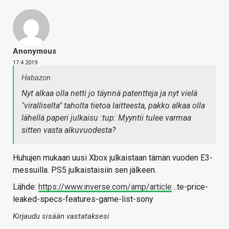
Anonymous
17.4.2019
Habazon
Nyt alkaa olla netti jo täynnä patentteja ja nyt vielä
"viralliselta" taholta tietoa laitteesta, pakko alkaa olla
lähellä paperi julkaisu :tup: Myyntii tulee varmaa
sitten vasta alkuvuodesta?
Huhujen mukaan uusi Xbox julkaistaan tämän vuoden E3-
messuilla. PS5 julkaistaisiin sen jälkeen.
Lähde:
https://www.inverse.com/amp/article
…te-price-
leaked-specs-features-game-list-sony
Kirjaudu sisään vastataksesi