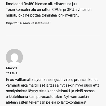
Ilmeisesti Rx480 hieman alikellotettuna juu…
Tosin konsolin etu on sitten CPU:n ja GPU:n yhteinen
muisti, joka helpottaa toimintaa jonkinverran..
Kirjaudu sisään vastataksesi
Macc1
17.4.2019
Ei oo välttämättä syömässä rajusti virtaa, prossun kellot
varmasti aika maltilliset ja tässä nyt sekin hyvä puoli että
moniytimistä löytyy sitte konsoleistaki, ja vielä samaa
arkkitehtuuria kuin pc-osastollakin. Nyt varmaankin
aletaan sitten tekemään pelejä jo lähtökohtaisesti