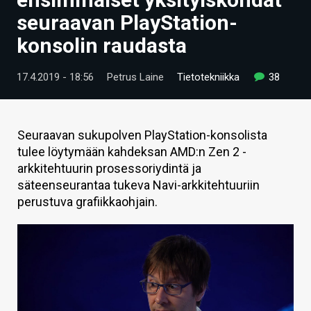
ARTIKKELIT
seuraavan PlayStation-
konsolin raudasta
VIDEOT
TECHBBS
17.4.2019 - 18:56
Petrus Laine
Tietotekniikka
38
TIETOA
HINTA.FI
Seuraavan sukupolven PlayStation-konsolista
tulee löytymään kahdeksan AMD:n Zen 2 -
KAUPPA
arkkitehtuurin prosessoriydintä ja
säteenseurantaa tukeva Navi-arkkitehtuuriin
VAIHDA TEEMA
perustuva grafiikkaohjain.
HAKU