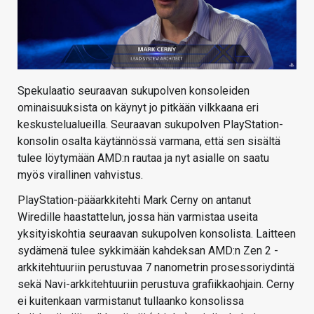
Spekulaatio seuraavan sukupolven konsoleiden
ominaisuuksista on käynyt jo pitkään vilkkaana eri
keskustelualueilla. Seuraavan sukupolven PlayStation-
konsolin osalta käytännössä varmana, että sen sisältä
tulee löytymään AMD:n rautaa ja nyt asialle on saatu
myös virallinen vahvistus.
PlayStation-pääarkkitehti Mark Cerny on antanut
Wiredille haastattelun, jossa hän varmistaa useita
yksityiskohtia seuraavan sukupolven konsolista. Laitteen
sydämenä tulee sykkimään kahdeksan AMD:n Zen 2 -
arkkitehtuuriin perustuvaa 7 nanometrin prosessoriydintä
sekä Navi-arkkitehtuuriin perustuva grafiikkaohjain. Cerny
ei kuitenkaan varmistanut tullaanko konsolissa