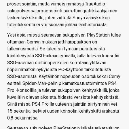
prosessointiin, mutta viimeisimmässä TrueAudio-
sukupolvessa prosessointi siirrettiin grafiikkaohjaimen
laskentayksiköille, joten viitteitä Sonyn ääniyksikön
toteutuksesta ei voi suoraan johtaa lähihistoriasta.
Yksi asia, missä seuraavan sukupolven PlayStation tulee
ottamaan Cernyn mukaan jättiharppauksen on
tallennusmedia. Se tulee siirtymään perinteisistä
kiintolevyistä SSD-aikaan rytinällä, sillä tulevan konsolin
SSD-aseman siirtonopeuksien kerrotaan ylittävän
nopeimmatkin nykyisistä PC-käyttöön tarkoitetuista
SSD-asemista. Käytännön nopeuden osoitukseksi Cerny
esitteli Spider-Man-pelin pikamatkustustoimintoa PS4
Pro -konsolilla ja tulevan sukupolven kehityskitillä, jonka
kuvailtiin olevan aikaista, hidasta versiota kehityskitistä.
Siinä missä PS4 Pro:lla uuteen sijaintiin siirtyminen vei
15 sekuntia, selvisi uuden konsolin kehityskitti urakasta
0,8 sekunnissa.
Seuraavan sukupolven PlayStationin julkaisuaikataulu on