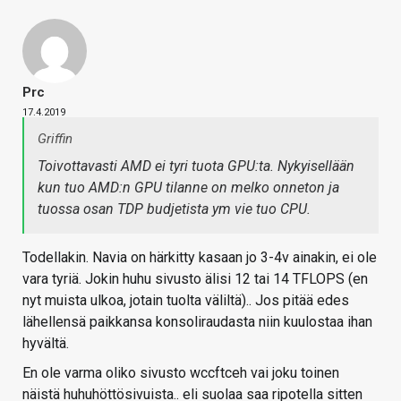
Prc
17.4.2019
Griffin
Toivottavasti AMD ei tyri tuota GPU:ta. Nykyisellään
kun tuo AMD:n GPU tilanne on melko onneton ja
tuossa osan TDP budjetista ym vie tuo CPU.
Todellakin. Navia on härkitty kasaan jo 3-4v ainakin, ei ole
vara tyriä. Jokin huhu sivusto älisi 12 tai 14 TFLOPS (en
nyt muista ulkoa, jotain tuolta väliltä).. Jos pitää edes
lähellensä paikkansa konsoliraudasta niin kuulostaa ihan
hyvältä.
En ole varma oliko sivusto wccftceh vai joku toinen
näistä huhuhöttösivuista.. eli suolaa saa ripotella sitten