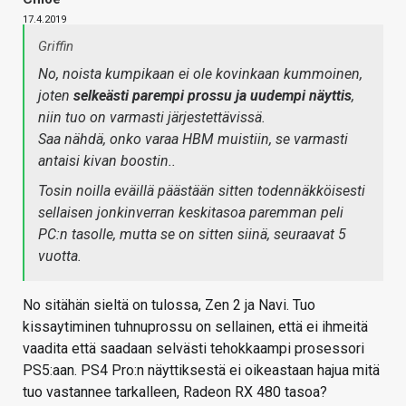
17.4.2019
Griffin
No, noista kumpikaan ei ole kovinkaan kummoinen,
joten
selkeästi parempi prossu ja uudempi näyttis
,
niin tuo on varmasti järjestettävissä.
Saa nähdä, onko varaa HBM muistiin, se varmasti
antaisi kivan boostin..
Tosin noilla eväillä päästään sitten todennäkköisesti
sellaisen jonkinverran keskitasoa paremman peli
PC:n tasolle, mutta se on sitten siinä, seuraavat 5
vuotta.
No sitähän sieltä on tulossa, Zen 2 ja Navi. Tuo
kissaytiminen tuhnuprossu on sellainen, että ei ihmeitä
vaadita että saadaan selvästi tehokkaampi prosessori
PS5:aan. PS4 Pro:n näyttiksestä ei oikeastaan hajua mitä
tuo vastannee tarkalleen, Radeon RX 480 tasoa?