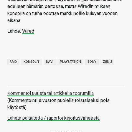
edelleen hämärän peitossa, mutta Wiredin mukaan
konsolia on turha odottaa markkinoille kuluvan vuoden
aikana.
Lähde:
Wired
AMD
KONSOLIT
NAVI
PLAYSTATION
SONY
ZEN 2
Kommentoi uutista tai artikkelia foorumilla
(Kommentointi sivuston puolella toistaiseksi pois
käytöstä)
Lähetä palautetta / raportoi kirjoitusvirheestä