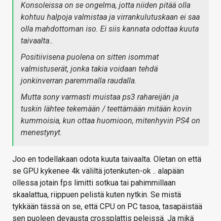
Konsoleissa on se ongelma, jotta niiden pitää olla
kohtuu halpoja valmistaa ja virrankulutuskaan ei saa
olla mahdottoman iso. Ei siis kannata odottaa kuuta
taivaalta..
Positiivisena puolena on sitten isommat
valmistuserät, jonka takia voidaan tehdä
jonkinverran paremmalla raudalla.
Mutta sony varmasti muistaa ps3 rahareijän ja
tuskin lähtee tekemään / teettämään mitään kovin
kummoisia, kun ottaa huomioon, mitenhyvin PS4 on
menestynyt.
Joo en todellakaan odota kuuta taivaalta. Oletan on että
se GPU kykenee 4k väliltä jotenkuten-ok .. alapään
ollessa jotain fps limitti sotkua tai pahimmillaan
skaalattua, riippuen pelistä kuten nytkin. Se mistä
tykkään tässä on se, että CPU on PC tasoa, tasapäistää
sen puoleen devausta crossplattis peleissä. Ja mikä