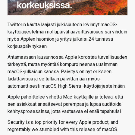
Twitterin kautta laajasti julkisuuteen levinnyt macOS-
käyttöjärjestelmän nollapäivähaavoittuvaisuus sai vihdoin
myös Applen huomion ja yritys julkaisi 24 tunnissa
korjauspäivityksen.
Antamassaan lausunnossa Apple korostaa turvallisuuden
tärkeyttä, mutta myöntää kompuroineensa uusimman
macOS-julkaisun kanssa. Päivitys on nyt erikseen
ladattavissa ja se tullaan päivittämään myös
automaattisesti macOS High Sierra -käyttöjärjestelmään.
Apple pahoittelee virhettä Mac-käyttäjille ja toteaa, että
sen asiakkaat ansaitsevat parempaa ja lupaa auditoida
kehitysprosessinsa, jotta vastaavaa ei enää tapahtuisi.
Security is a top priority for every Apple product, and
regrettably we stumbled with this release of macOS.