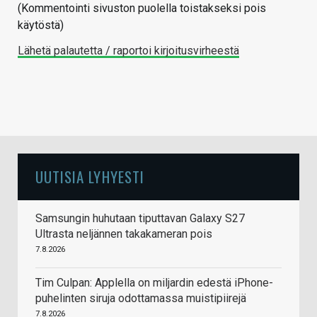
(Kommentointi sivuston puolella toistakseksi pois
käytöstä)
Lähetä palautetta / raportoi kirjoitusvirheestä
UUTISIA LYHYESTI
Samsungin huhutaan tiputtavan Galaxy S27
Ultrasta neljännen takakameran pois
7.8.2026
Tim Culpan: Applella on miljardin edestä iPhone-
puhelinten siruja odottamassa muistipiirejä
7.8.2026