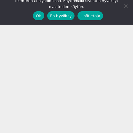
liikenteen analysoinnissa. Käyttämällä sivustoa hyväksyt
evästeiden käytön.
Ok
En hyväksy
Lisätietoja
;