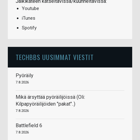
Jälkikäteen katseltavissa/kuunneltavissa:
Youtube
iTunes
Spotify
TECHBBS UUSIMMAT VIESTIT
Pyöräily
7.8.2026
Mikä ärsyttää pyöräilijöissä (Oli:
Kilpapyöräilijöiden "pakat"..)
7.8.2026
Battlefield 6
7.8.2026