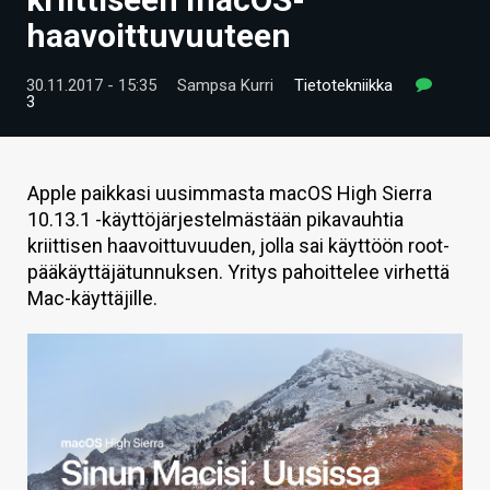
ARTIKKELIT
haavoittuvuuteen
VIDEOT
30.11.2017 - 15:35
Sampsa Kurri
Tietotekniikka
3
TECHBBS
TIETOA
Apple paikkasi uusimmasta macOS High Sierra
HINTA.FI
10.13.1 -käyttöjärjestelmästään pikavauhtia
kriittisen haavoittuvuuden, jolla sai käyttöön root-
KAUPPA
pääkäyttäjätunnuksen. Yritys pahoittelee virhettä
Mac-käyttäjille.
VAIHDA TEEMA
HAKU