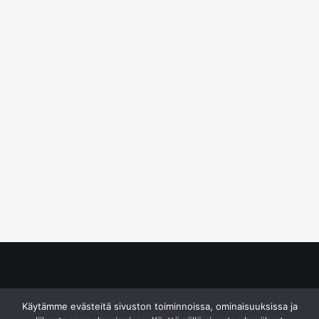
© S&J Media Oy
Käytämme evästeitä sivuston toiminnoissa, ominaisuuksissa ja