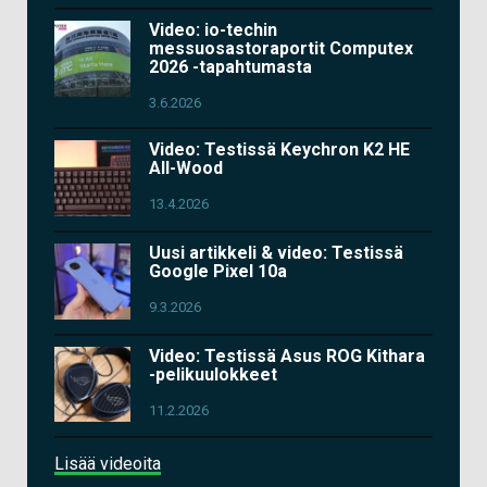
Video: io-techin
messuosastoraportit Computex
2026 -tapahtumasta
3.6.2026
Video: Testissä Keychron K2 HE
All-Wood
13.4.2026
Uusi artikkeli & video: Testissä
Google Pixel 10a
9.3.2026
Video: Testissä Asus ROG Kithara
-pelikuulokkeet
11.2.2026
Lisää videoita