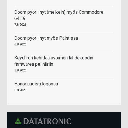
Doom pyörii nyt (melkein) myös Commodore
64:llä
7.8.2026
Doom pyörii nyt myös Paintissa
6.8.2026
Keychron kehittää avoimen lähdekoodin
firmwarea pelihiiriin
5.8.2026
Honor uudisti logonsa
5.8.2026