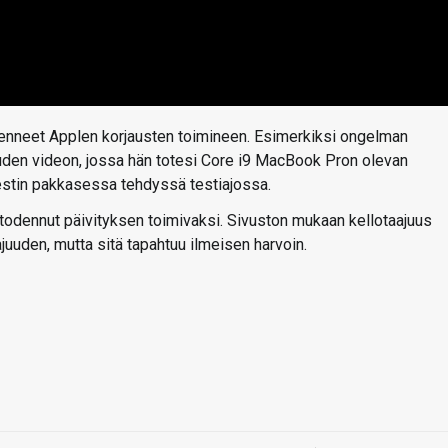
odenneet Applen korjausten toimineen. Esimerkiksi ongelman
uden videon, jossa hän totesi Core i9 MacBook Pron olevan
testin pakkasessa tehdyssä testiajossa.
a todennut päivityksen toimivaksi. Sivuston mukaan kellotaajuus
ajuuden, mutta sitä tapahtuu ilmeisen harvoin.