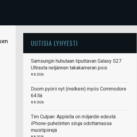
ksen
UUTISIA LYHYESTI
Samsungin huhutaan tiputtavan Galaxy S27
Ultrasta neljännen takakameran pois
8.8.2026
Doom pyörii nyt (melkein) myös Commodore
64:llä
8.8.2026
Tim Culpan: Applella on miljardin edestä
iPhone-puhelinten siruja odottamassa
muistipiirejä
8.8.2026