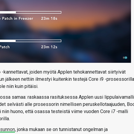
kannettavat, joiden myötä Applen tehokannettavat siirtyivät
 jälkeen nettiin ilmestyi kuitenkin testejä Core i9 -prosessorill
le niin kuin pitäisi.
rossa samaa: raskaassa rasituksessa Applen uusi lippulaivamalli
det selvästi alle prosessorin nimellisen peruskellotaajuuden, Bo
i niin huono, että osassa testeistä viime vuoden Core i7 -malli
illa.
usunnon
, jonka mukaan se on tunnistanut ongelman ja