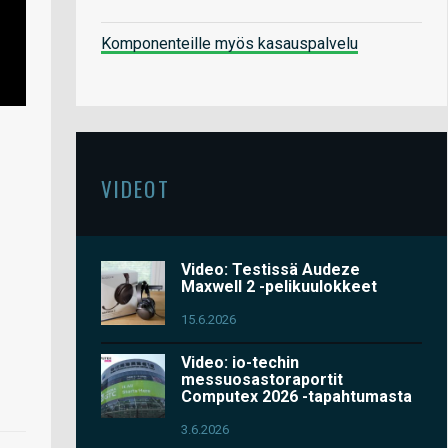
Komponenteille myös kasauspalvelu
VIDEOT
Video: Testissä Audeze
Maxwell 2 -pelikuulokkeet
15.6.2026
Video: io-techin
messuosastoraportit
Computex 2026 -tapahtumasta
3.6.2026