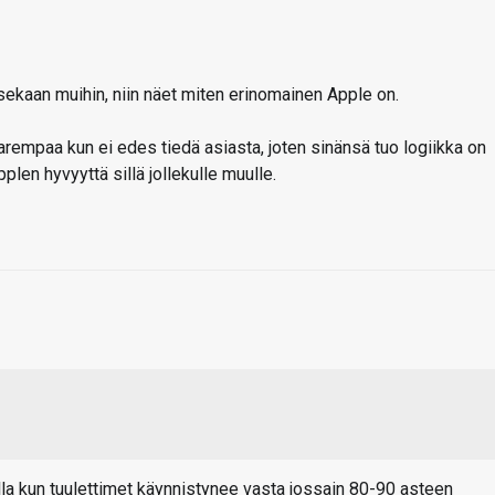
sekaan muihin, niin näet miten erinomainen Apple on.
arempaa kun ei edes tiedä asiasta, joten sinänsä tuo logiikka on
pplen hyvyyttä sillä jollekulle muulle.
lla kun tuulettimet käynnistynee vasta jossain 80-90 asteen