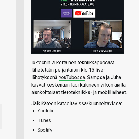
io-techin viikottainen tekniikkapodcast
lähetetään perjantaisin klo 15 live-
lähetyksenä
YouTubessa
. Sampsa ja Juha
käyvät keskenään läpi kuluneen viikon ajalta
ajankohtaiset tietotekniikka- ja mobiiliaiheet.
Jälkikäteen katseltavissa/kuunneltavissa:
Youtube
iTunes
Spotify