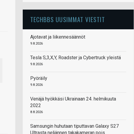
TECHBBS UUSIMMAT VIESTIT
Ajotavat ja liikennesäännöt
9.8.2026
Tesla S,3,X,Y, Roadster ja Cybertruck yleistä
9.8.2026
Pyöräily
9.8.2026
Venäjä hyökkäsi Ukrainaan 24. helmikuuta
2022
8.8.2026
Samsungin huhutaan tiputtavan Galaxy S27
Ultrasta neljännen takakameran pois