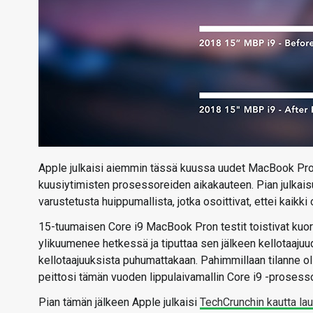
Apple julkaisi aiemmin tässä kuussa uudet MacBook Pro -
kuusiytimisten prosessoreiden aikakauteen. Pian julkaisun
varustetusta huippumallista, jotka osoittivat, ettei kaikki o
15-tuumaisen Core i9 MacBook Pron testit toistivat kuo
ylikuumenee hetkessä ja tiputtaa sen jälkeen kellotaajuu
kellotaajuuksista puhumattakaan. Pahimmillaan tilanne ol
peittosi tämän vuoden lippulaivamallin Core i9 -prosessor
Pian tämän jälkeen Apple julkaisi
TechCrunchin kautta la