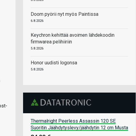
Doom pyörii nyt myös Paintissa
6.8.2026
Keychron kehittää avoimen lähdekoodin
firmwarea pelihiiriin
5.8.2026
Honor uudisti logonsa
5.8.2026
a
ost-
Thermalright Peerless Assassin 120 SE
Suoritin Jäähdytyslevy/jäähdytin 12 cm Musta