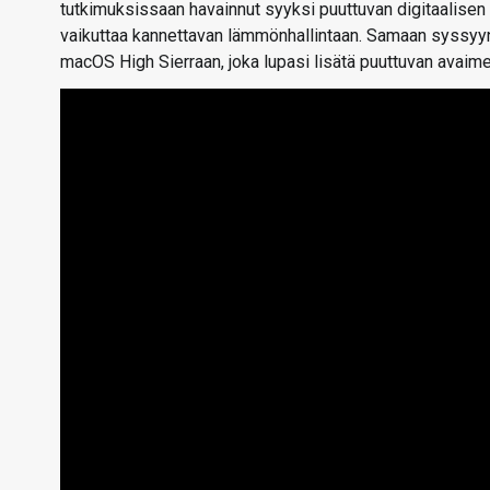
tutkimuksissaan havainnut syyksi puuttuvan digitaalise
vaikuttaa kannettavan lämmönhallintaan. Samaan syssyyn
macOS High Sierraan, joka lupasi lisätä puuttuvan avaimen