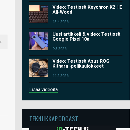
Video: Testissä Keychron K2 HE
All-Wood
13.4.2026
Uusi artikkeli & video: Testissä
Google Pixel 10a
»
9.3.2026
Video: Testissä Asus ROG
Kithara -pelikuulokkeet
11.2.2026
Lisää videoita
TEKNIIKKAPODCAST