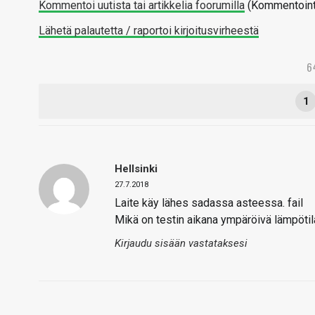
Kommentoi uutista tai artikkelia foorumilla
(Kommentointi 
Lähetä palautetta / raportoi kirjoitusvirheestä
6
1
Hellsinki
27.7.2018
Laite käy lähes sadassa asteessa. fail
Mikä on testin aikana ympäröivä lämpötil
Kirjaudu sisään vastataksesi