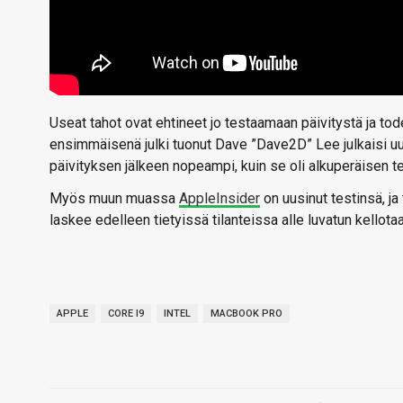
Useat tahot ovat ehtineet jo testaamaan päivitystä ja t
ensimmäisenä julki tuonut Dave ”Dave2D” Lee julkaisi u
päivityksen jälkeen nopeampi, kuin se oli alkuperäisen 
Myös muun muassa
AppleInsider
on uusinut testinsä, j
laskee edelleen tietyissä tilanteissa alle luvatun kellota
APPLE
CORE I9
INTEL
MACBOOK PRO