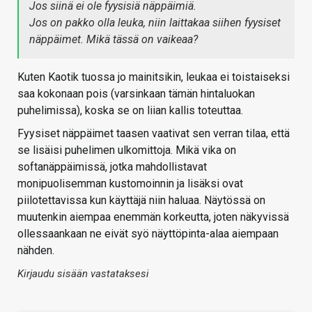
Jos siinä ei ole fyysisiä näppäimiä.
Jos on pakko olla leuka, niin laittakaa siihen fyysiset
näppäimet. Mikä tässä on vaikeaa?
Kuten Kaotik tuossa jo mainitsikin, leukaa ei toistaiseksi
saa kokonaan pois (varsinkaan tämän hintaluokan
puhelimissa), koska se on liian kallis toteuttaa.
Fyysiset näppäimet taasen vaativat sen verran tilaa, että
se lisäisi puhelimen ulkomittoja. Mikä vika on
softanäppäimissä, jotka mahdollistavat
monipuolisemman kustomoinnin ja lisäksi ovat
piilotettavissa kun käyttäjä niin haluaa. Näytössä on
muutenkin aiempaa enemmän korkeutta, joten näkyvissä
ollessaankaan ne eivät syö näyttöpinta-alaa aiempaan
nähden.
Kirjaudu sisään vastataksesi