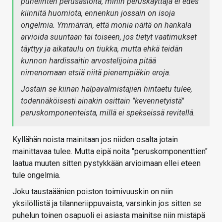
puhelinten perusasioita, mihin peruskäyttäjä ei edes
kiinnitä huomiota, ennenkun jossain on isoja
ongelmia. Ymmärrän, että monia näitä on hankala
arvioida suuntaan tai toiseen, jos tietyt vaatimukset
täyttyy ja aikataulu on tiukka, mutta ehkä teidän
kunnon hardissaitin arvostelijoina pitää
nimenomaan etsiä niitä pienempiäkin eroja.
Jostain se kiinan halpavalmistajien hintaetu tulee,
todennäköisesti ainakin osittain "kevennetyistä"
peruskomponenteista, millä ei spekseissä revitellä.
Kyllähän noista mainitaan jos niiden osalta jotain
mainittavaa tulee. Mutta eipä noita "peruskomponenttien"
laatua muuten sitten pystykkään arvioimaan ellei eteen
tule ongelmia.
Joku taustaäänien poiston toimivuuskin on niin
yksilöllistä ja tilanneriippuvaista, varsinkin jos sitten se
puhelun toinen osapuoli ei asiasta mainitse niin mistäpä