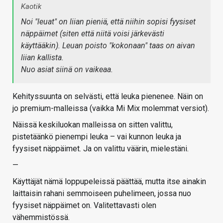
Kaotik
Noi "leuat" on liian pieniä, että niihin sopisi fyysiset
näppäimet (siten että niitä voisi järkevästi
käyttääkin). Leuan poisto "kokonaan" taas on aivan
liian kallista.
Nuo asiat siinä on vaikeaa.
Kehityssuunta on selvästi, että leuka pienenee. Näin on
jo premium-malleissa (vaikka Mi Mix molemmat versiot).
Näissä keskiluokan malleissa on sitten valittu,
pistetäänkö pienempi leuka – vai kunnon leuka ja
fyysiset näppäimet. Ja on valittu väärin, mielestäni.
—
Käyttäjät nämä loppupeleissä päättää, mutta itse ainakin
laittaisin rahani semmoiseen puhelimeen, jossa nuo
fyysiset näppäimet on. Valitettavasti olen
vähemmistössä.