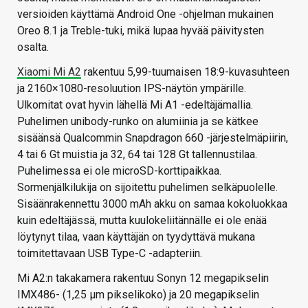
versioiden käyttämä Android One -ohjelman mukainen
Oreo 8.1 ja Treble-tuki, mikä lupaa hyvää päivitysten
osalta.
Xiaomi Mi A2
rakentuu 5,99-tuumaisen 18:9-kuvasuhteen
ja 2160×1080-resoluution IPS-näytön ympärille.
Ulkomitat ovat hyvin lähellä Mi A1 -edeltäjämallia.
Puhelimen unibody-runko on alumiinia ja se kätkee
sisäänsä Qualcommin Snapdragon 660 -järjestelmäpiirin,
4 tai 6 Gt muistia ja 32, 64 tai 128 Gt tallennustilaa.
Puhelimessa ei ole microSD-korttipaikkaa.
Sormenjälkilukija on sijoitettu puhelimen selkäpuolelle.
Sisäänrakennettu 3000 mAh akku on samaa kokoluokkaa
kuin edeltäjässä, mutta kuulokeliitännälle ei ole enää
löytynyt tilaa, vaan käyttäjän on tyydyttävä mukana
toimitettavaan USB Type-C -adapteriin.
Mi A2:n takakamera rakentuu Sonyn 12 megapikselin
IMX486- (1,25 µm pikselikoko) ja 20 megapikselin