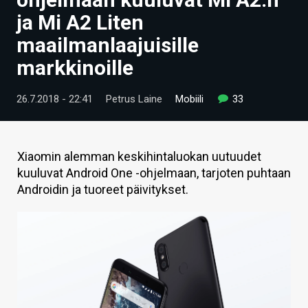
ARTIKKELIT
ja Mi A2 Liten
maailmanlaajuisille
VIDEOT
markkinoille
TECHBBS
26.7.2018 - 22:41
Petrus Laine
Mobiili
33
TIETOA
HINTA.FI
Xiaomin alemman keskihintaluokan uutuudet
KAUPPA
kuuluvat Android One -ohjelmaan, tarjoten puhtaan
Androidin ja tuoreet päivitykset.
VAIHDA TEEMA
HAKU