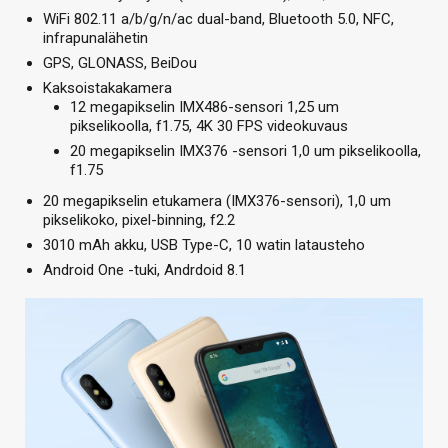
WiFi 802.11 a/b/g/n/ac dual-band, Bluetooth 5.0, NFC,
infrapunalähetin
GPS, GLONASS, BeiDou
Kaksoistakakamera
12 megapikselin IMX486-sensori 1,25 um
pikselikoolla, f1.75, 4K 30 FPS videokuvaus
20 megapikselin IMX376 -sensori 1,0 um pikselikoolla,
f1.75
20 megapikselin etukamera (IMX376-sensori), 1,0 um
pikselikoko, pixel-binning, f2.2
3010 mAh akku, USB Type-C, 10 watin latausteho
Android One -tuki, Andrdoid 8.1