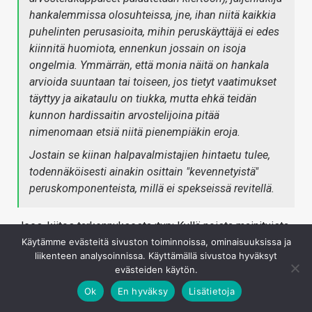
hankalemmissa olosuhteissa, jne, ihan niitä kaikkia
puhelinten perusasioita, mihin peruskäyttäjä ei edes
kiinnitä huomiota, ennenkun jossain on isoja
ongelmia. Ymmärrän, että monia näitä on hankala
arvioida suuntaan tai toiseen, jos tietyt vaatimukset
täyttyy ja aikataulu on tiukka, mutta ehkä teidän
kunnon hardissaitin arvostelijoina pitää
nimenomaan etsiä niitä pienempiäkin eroja.
Jostain se kiinan halpavalmistajien hintaetu tulee,
todennäköisesti ainakin osittain "kevennetyistä"
peruskomponenteista, millä ei spekseissä revitellä.
Jees, kiitos tarkennuksesta :tup: Kyllä noista mainituista
asioista ja muistakin pienistä jutuista lähes kaikkia
Käytämme evästeitä sivuston toiminnoissa, ominaisuuksissa ja
liikenteen analysoinnissa. Käyttämällä sivustoa hyväksyt
pyritään huomioimaan testijakson aikana, mutta
evästeiden käytön.
luonnollisestikaan kaikkia ei pysty ja ehdi erikseen
Ok
En hyväksy
Lisätietoja
tarkemmin "tieteellisesti" testaamaan. Itse pyrin lähinnä
mainitsemaan artikkelissa erikseen, jos jonkun toiminnon,