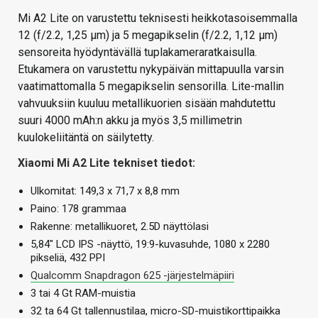
Mi A2 Lite on varustettu teknisesti heikkotasoisemmalla
12 (f/2.2, 1,25 µm) ja 5 megapikselin (f/2.2, 1,12 µm)
sensoreita hyödyntävällä tuplakameraratkaisulla.
Etukamera on varustettu nykypäivän mittapuulla varsin
vaatimattomalla 5 megapikselin sensorilla. Lite-mallin
vahvuuksiin kuuluu metallikuorien sisään mahdutettu
suuri 4000 mAh:n akku ja myös 3,5 millimetrin
kuulokeliitäntä on säilytetty.
Xiaomi Mi A2 Lite tekniset tiedot:
Ulkomitat: 149,3 x 71,7 x 8,8 mm
Paino: 178 grammaa
Rakenne: metallikuoret, 2.5D näyttölasi
5,84″ LCD IPS -näyttö, 19:9-kuvasuhde, 1080 x 2280
pikseliä, 432 PPI
Qualcomm Snapdragon 625 -järjestelmäpiiri
3 tai 4 Gt RAM-muistia
32 ta 64 Gt tallennustilaa, micro-SD-muistikorttipaikka