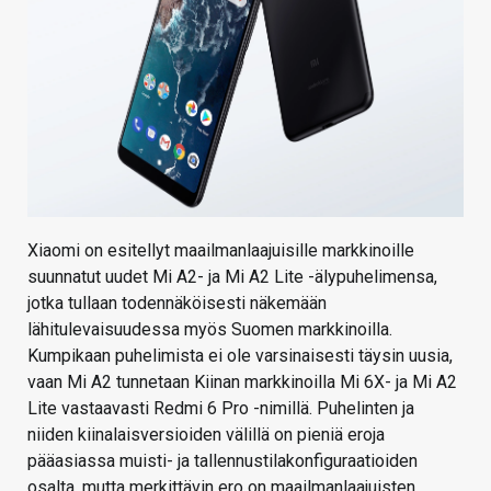
Xiaomi on esitellyt maailmanlaajuisille markkinoille
suunnatut uudet Mi A2- ja Mi A2 Lite -älypuhelimensa,
jotka tullaan todennäköisesti näkemään
lähitulevaisuudessa myös Suomen markkinoilla.
Kumpikaan puhelimista ei ole varsinaisesti täysin uusia,
vaan Mi A2 tunnetaan Kiinan markkinoilla Mi 6X- ja Mi A2
Lite vastaavasti Redmi 6 Pro -nimillä. Puhelinten ja
niiden kiinalaisversioiden välillä on pieniä eroja
pääasiassa muisti- ja tallennustilakonfiguraatioiden
osalta, mutta merkittävin ero on maailmanlaajuisten