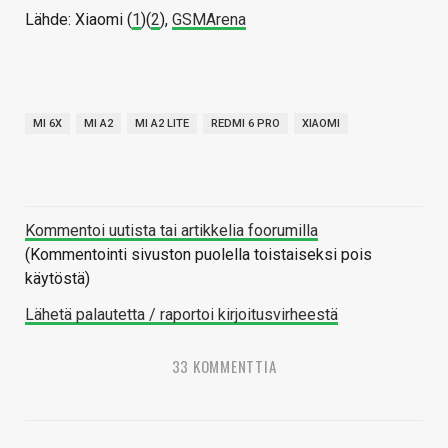
Lähde: Xiaomi (
1
)(
2
),
GSMArena
MI 6X
MI A2
MI A2 LITE
REDMI 6 PRO
XIAOMI
Kommentoi uutista tai artikkelia foorumilla
(Kommentointi sivuston puolella toistaiseksi pois
käytöstä)
Lähetä palautetta / raportoi kirjoitusvirheestä
33 KOMMENTTIA