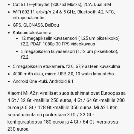
Cat.6 LTE-yhteydet (300/50 Mbit/s), 2CA, Dual SIM
WiFi 802.11 a/b/g/n 2,4 & 5 GHz, Bluetooth 4.2, NFC,
infrapunalähetin
GPS, GLONASS, BeiDou
Kaksoistakakamera:
12 megapikselin kuvasensori (1,25 um pikselikoko),
f2.2, PDAF, 1080p 30 FPS videokuvaus
5 megapikselin kuvasensori (1,12 um pikselikoko),
f2.2
5 megapikselin etukamera, f2.0, 67,9 asteen kuvakulma
4000 mAh akku, micro-USB 2.0, 10 watin latausteho
Android One -tuki, Andrdoid 8.1
Xiaomi Mi A2:n viralliset suositushinnat ovat Euroopassa
4 Gt / 32 Gt -mallille 250 euroa, 4 Gt / 64 Gt -mallille 280
euroa ja 6 Gt / 128 Gt -mallille 350 euroa. Mi A2 Liten
suositushinta on puolestaan 3 Gt / 32 Gt -
konfiguraatiossa 180 euroa ja 4 Gt / 64 Gt -versiossa
230 euroa.