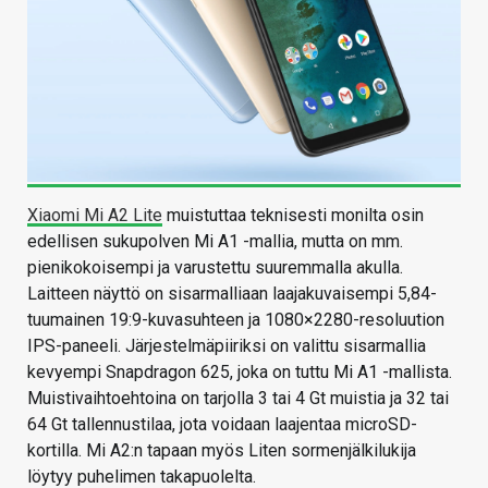
Xiaomi Mi A2 Lite
muistuttaa teknisesti monilta osin
edellisen sukupolven Mi A1 -mallia, mutta on mm.
pienikokoisempi ja varustettu suuremmalla akulla.
Laitteen näyttö on sisarmalliaan laajakuvaisempi 5,84-
tuumainen 19:9-kuvasuhteen ja 1080×2280-resoluution
IPS-paneeli. Järjestelmäpiiriksi on valittu sisarmallia
kevyempi Snapdragon 625, joka on tuttu Mi A1 -mallista.
Muistivaihtoehtoina on tarjolla 3 tai 4 Gt muistia ja 32 tai
64 Gt tallennustilaa, jota voidaan laajentaa microSD-
kortilla. Mi A2:n tapaan myös Liten sormenjälkilukija
löytyy puhelimen takapuolelta.