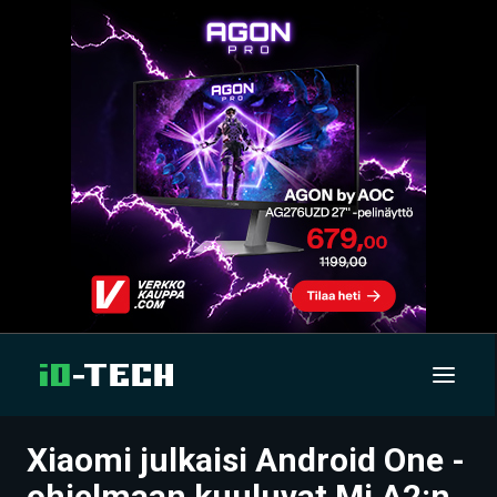
Xiaomi julkaisi Android One -
UUTISET
ohjelmaan kuuluvat Mi A2:n