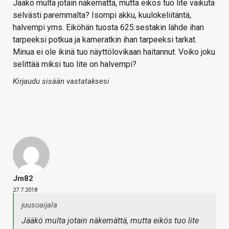
Jääkö multa jotain näkemättä, mutta eikös tuo lite vaikuta
selvästi paremmalta? Isompi akku, kuulokeliitäntä,
halvempi yms. Eiköhän tuosta 625:sestakin lähde ihan
tarpeeksi potkua ja kameratkin ihan tarpeeksi tarkat.
Minua ei ole ikinä tuo näyttölovikaan haitannut. Voiko joku
selittää miksi tuo lite on halvempi?
Kirjaudu sisään vastataksesi
Jm82
27.7.2018
juusoaijala
Jääkö multa jotain näkemättä, mutta eikös tuo lite