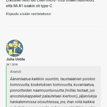
Erikoinen veto tuo Liten micro- USB ottaen huomioon,
että Mi A1:ssakin oli type-C.
Kirjaudu sisään vastataksesi
Juha Uotila
28.7.2018
Anatoli
Äänenlaatua kaikkiin suuntiin, taustaäänien poiston
toimivuutta, kosketuksen toimivuutta, kuvanlaatua,
pinnoitteiden naarmuuntuvuutta (milläs testaat, jos
arvostelukappaleet palautetaan kiertoon), jäljenlukija
hankalemmissa olosuhteissa, jne, ihan niitä kaikkia