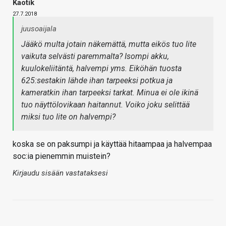
Kaotik
27.7.2018
juusoaijala
Jääkö multa jotain näkemättä, mutta eikös tuo lite
vaikuta selvästi paremmalta? Isompi akku,
kuulokeliitäntä, halvempi yms. Eiköhän tuosta
625:sestakin lähde ihan tarpeeksi potkua ja
kameratkin ihan tarpeeksi tarkat. Minua ei ole ikinä
tuo näyttölovikaan haitannut. Voiko joku selittää
miksi tuo lite on halvempi?
koska se on paksumpi ja käyttää hitaampaa ja halvempaa
soc:ia pienemmin muistein?
Kirjaudu sisään vastataksesi