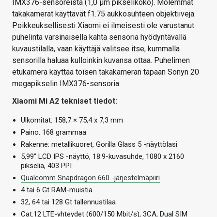
IMX376-sensoreista (1,0 µm pikselikoko). Molemmat
takakamerat käyttävät f1.75 aukkosuhteen objektiiveja.
Poikkeuksellisesti Xiaomi ei ilmeisesti ole varustanut
puhelinta varsinaisella kahta sensoria hyödyntävällä
kuvaustilalla, vaan käyttäjä valitsee itse, kummalla
sensorilla haluaa kulloinkin kuvansa ottaa. Puhelimen
etukamera käyttää toisen takakameran tapaan Sonyn 20
megapikselin IMX376-sensoria.
Xiaomi Mi A2 tekniset tiedot:
Ulkomitat: 158,7 × 75,4 x 7,3 mm
Paino: 168 grammaa
Rakenne: metallikuoret, Gorilla Glass 5 -näyttölasi
5,99″ LCD IPS -näyttö, 18:9-kuvasuhde, 1080 x 2160
pikseliä, 403 PPI
Qualcomm Snapdragon 660 -järjestelmäpiiri
4 tai 6 Gt RAM-muistia
32, 64 tai 128 Gt tallennustilaa
Cat.12 LTE-yhteydet (600/150 Mbit/s), 3CA, Dual SIM