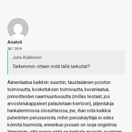
Anatoli
28.7.2018
Juha Kokkonen
Tarkemmin ottaen mitä tällä tarkoitat?
Äänenlaatua kaikkiin suuntiin, taustaäänien poiston
toimivuutta, kosketuksen toimivuutta, kuvanlaatua,
pinnoitteiden naarmuuntuvuutta (milläs testaat, jos
arvostelukappaleet palautetaan kiertoon), jäljenlukija
hankalemmissa olosuhteissa, jne, ihan niitä kaikkia
puhelinten perusasioita, mihin peruskäyttäjä ei edes
kiinnitä huomiota, ennenkun jossain on isoja ongelmia.
Ymmärrän, että monia näitä on hankala arvioida suuntaan