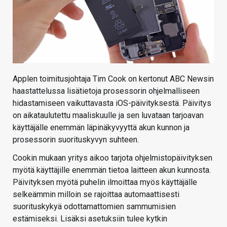
Applen toimitusjohtaja Tim Cook on kertonut ABC Newsin
haastattelussa lisätietoja prosessorin ohjelmalliseen
hidastamiseen vaikuttavasta iOS-päivityksestä. Päivitys
on aikataulutettu maaliskuulle ja sen luvataan tarjoavan
käyttäjälle enemmän läpinäkyvyyttä akun kunnon ja
prosessorin suorituskyvyn suhteen.
Cookin mukaan yritys aikoo tarjota ohjelmistopäivityksen
myötä käyttäjille enemmän tietoa laitteen akun kunnosta.
Päivityksen myötä puhelin ilmoittaa myös käyttäjälle
selkeämmin milloin se rajoittaa automaattisesti
suorituskykyä odottamattomien sammumisien
estämiseksi. Lisäksi asetuksiin tulee kytkin