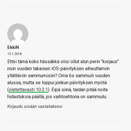
EkkiN
19.1.2018
Ettei tämä koko hässäkkä olisi ollut alun perin "korjaus"
noin vuoden takaisen iOS-päivityksen aiheuttamiin
yllättäviin sammumisiin? Oma 6s sammuili vuoden
alussa, mutta se loppui jonkun päivityksen myötä
(
oletettavasti 10.2.1
). Eipä siinä, taidan pitää noita
hidastuksia päällä, jos vaihtoehtona on sammuilu.
Kirjaudu sisään vastataksesi