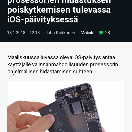
ARTIKKELIT
poiskytkemisen tulevassa
iOS-päivityksessä
VIDEOT
TECHBBS
18.1.2018 - 12:18
Juha Kokkonen
Mobiili
28
TIETOA
HINTA.FI
Maaliskuussa luvassa oleva iOS-päivitys antaa
käyttäjälle valinnanmahdollisuuden prosessorin
KAUPPA
ohjelmallisen hidastamisen suhteen.
VAIHDA TEEMA
HAKU