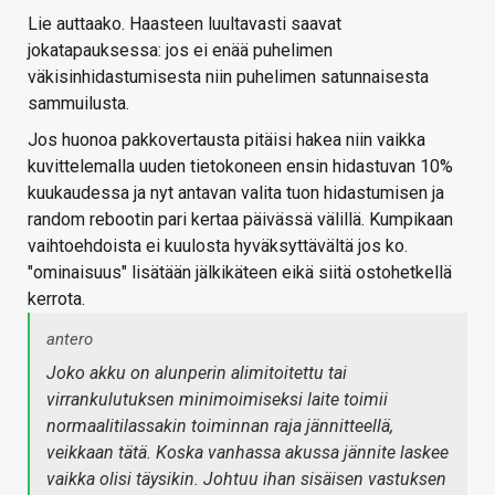
Lie auttaako. Haasteen luultavasti saavat
jokatapauksessa: jos ei enää puhelimen
väkisinhidastumisesta niin puhelimen satunnaisesta
sammuilusta.
Jos huonoa pakkovertausta pitäisi hakea niin vaikka
kuvittelemalla uuden tietokoneen ensin hidastuvan 10%
kuukaudessa ja nyt antavan valita tuon hidastumisen ja
random rebootin pari kertaa päivässä välillä. Kumpikaan
vaihtoehdoista ei kuulosta hyväksyttävältä jos ko.
"ominaisuus" lisätään jälkikäteen eikä siitä ostohetkellä
kerrota.
antero
Joko akku on alunperin alimitoitettu tai
virrankulutuksen minimoimiseksi laite toimii
normaalitilassakin toiminnan raja jännitteellä,
veikkaan tätä. Koska vanhassa akussa jännite laskee
vaikka olisi täysikin. Johtuu ihan sisäisen vastuksen