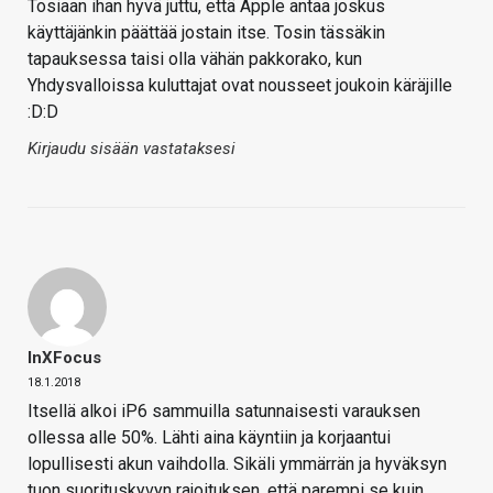
Tosiaan ihan hyvä juttu, että Apple antaa joskus
käyttäjänkin päättää jostain itse. Tosin tässäkin
tapauksessa taisi olla vähän pakkorako, kun
Yhdysvalloissa kuluttajat ovat nousseet joukoin käräjille
:D:D
Kirjaudu sisään vastataksesi
InXFocus
18.1.2018
Itsellä alkoi iP6 sammuilla satunnaisesti varauksen
ollessa alle 50%. Lähti aina käyntiin ja korjaantui
lopullisesti akun vaihdolla. Sikäli ymmärrän ja hyväksyn
tuon suorituskyvyn rajoituksen, että parempi se kuin