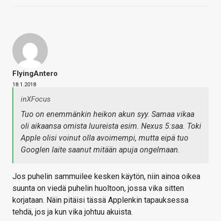
FlyingAntero
18.1.2018
inXFocus
Tuo on enemmänkin heikon akun syy. Samaa vikaa
oli aikaansa omista luureista esim. Nexus 5:saa. Toki
Apple olisi voinut olla avoimempi, mutta eipä tuo
Googlen laite saanut mitään apuja ongelmaan.
Jos puhelin sammuilee kesken käytön, niin ainoa oikea
suunta on viedä puhelin huoltoon, jossa vika sitten
korjataan. Näin pitäisi tässä Applenkin tapauksessa
tehdä, jos ja kun vika johtuu akuista.