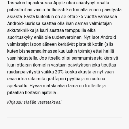
Tässäkin tapauksessa Apple olisi säästynyt osalta
pahasta ihan vain rehellisesti kertomalla ennen päivitystä
asiasta. Fakta kuitenkin on se että 3-5 vuotta vanhassa
Android-luurissa saattaa olla ihan saman valmistajan
akkutekniikka ja luuri saattaa temppuilla eikä
suorituskyky enää ole uudenveroinen. Nyt isot Android
valmistajat isoon ääneen keräävät pisteitä kotiin (siis
kuten bisnesmaailmassa kuuluukin toimia) ettei heillä
vaan hidastella. Jos itsellä olisi sammumisesta kärsivä
luuri ottaisin ilomielin vastaan päivityksen joka tiputtaa
ruudunpäivitystä vaikka 20% koska akusta ei nyt vaan
enää irtoa sitä mitä graffapiiri pyytää ja on uutena
speksattu. Hyvää matskuahan tämä on trolleille ja
pitäähän heitäkin ajatella…
Kirjaudu sisään vastataksesi