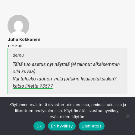
Juha Kokkonen
13.2.2018
demu
Tältä tuo asetus nyt näyttää (ei tainnut aikaisemmin
olla kuvaa).
Vai tuleeko tuohon vielä joitakin lisäasetuksiakin?
katso liitettä 73577
Eihän tuossa ole vielä käsittääkseni mitään uutta? Tuo
Käytämme evästeitä sivuston toiminnoissa, ominaisuuksissa ja
virransäästötila on löytynyt asetuksista aiemminkin. Se
liikenteen analysoinnissa. Käyttämällä sivustoa hyväksyt
prosessorin rajoituksen asetus on käsittääkseni tulossa
evästeiden käytön.
vasta myöhemmin tänä keväänä.
Ok
En hyväksy
Lisätietoja
Kirjaudu sisään vastataksesi