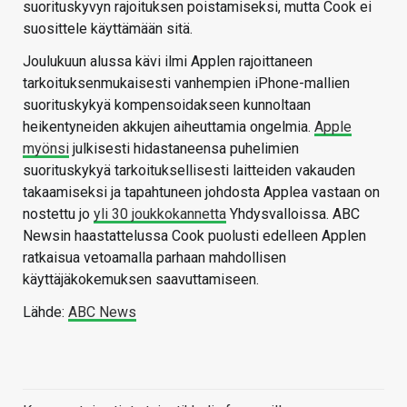
suorituskyvyn rajoituksen poistamiseksi, mutta Cook ei
suosittele käyttämään sitä.
Joulukuun alussa kävi ilmi Applen rajoittaneen
tarkoituksenmukaisesti vanhempien iPhone-mallien
suorituskykyä kompensoidakseen kunnoltaan
heikentyneiden akkujen aiheuttamia ongelmia.
Apple
myönsi
julkisesti hidastaneensa puhelimien
suorituskykyä tarkoituksellisesti laitteiden vakauden
takaamiseksi ja tapahtuneen johdosta Applea vastaan on
nostettu jo
yli 30 joukkokannetta
Yhdysvalloissa. ABC
Newsin haastattelussa Cook puolusti edelleen Applen
ratkaisua vetoamalla parhaan mahdollisen
käyttäjäkokemuksen saavuttamiseen.
Lähde:
ABC News