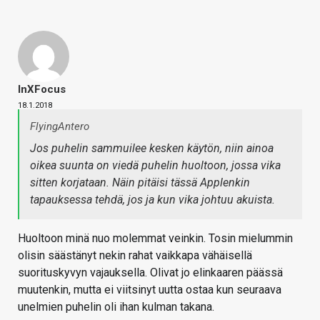
InXFocus
18.1.2018
FlyingAntero
Jos puhelin sammuilee kesken käytön, niin ainoa
oikea suunta on viedä puhelin huoltoon, jossa vika
sitten korjataan. Näin pitäisi tässä Applenkin
tapauksessa tehdä, jos ja kun vika johtuu akuista.
Huoltoon minä nuo molemmat veinkin. Tosin mielummin
olisin säästänyt nekin rahat vaikkapa vähäisellä
suorituskyvyn vajauksella. Olivat jo elinkaaren päässä
muutenkin, mutta ei viitsinyt uutta ostaa kun seuraava
unelmien puhelin oli ihan kulman takana.