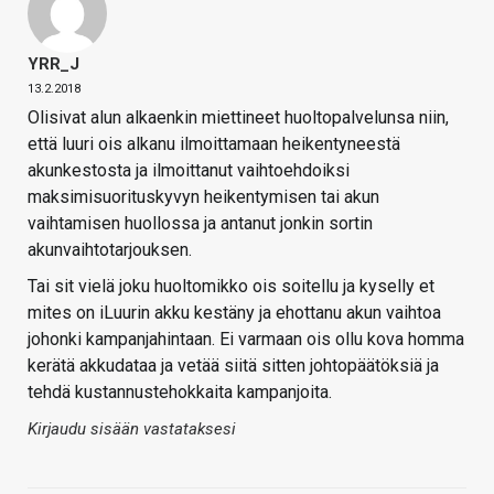
YRR_J
13.2.2018
Olisivat alun alkaenkin miettineet huoltopalvelunsa niin,
että luuri ois alkanu ilmoittamaan heikentyneestä
akunkestosta ja ilmoittanut vaihtoehdoiksi
maksimisuorituskyvyn heikentymisen tai akun
vaihtamisen huollossa ja antanut jonkin sortin
akunvaihtotarjouksen.
Tai sit vielä joku huoltomikko ois soitellu ja kyselly et
mites on iLuurin akku kestäny ja ehottanu akun vaihtoa
johonki kampanjahintaan. Ei varmaan ois ollu kova homma
kerätä akkudataa ja vetää siitä sitten johtopäätöksiä ja
tehdä kustannustehokkaita kampanjoita.
Kirjaudu sisään vastataksesi