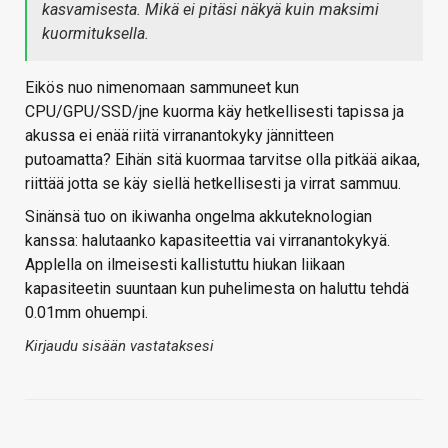
kasvamisesta. Mikä ei pitäsi näkyä kuin maksimi
kuormituksella.
Eikös nuo nimenomaan sammuneet kun
CPU/GPU/SSD/jne kuorma käy hetkellisesti tapissa ja
akussa ei enää riitä virranantokyky jännitteen
putoamatta? Eihän sitä kuormaa tarvitse olla pitkää aikaa,
riittää jotta se käy siellä hetkellisesti ja virrat sammuu.
Sinänsä tuo on ikiwanha ongelma akkuteknologian
kanssa: halutaanko kapasiteettia vai virranantokykyä.
Applella on ilmeisesti kallistuttu hiukan liikaan
kapasiteetin suuntaan kun puhelimesta on haluttu tehdä
0.01mm ohuempi.
Kirjaudu sisään vastataksesi