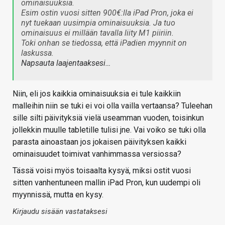
ominaisuuksia.
Esim ostin vuosi sitten 900€:lla iPad Pron, joka ei
nyt tuekaan uusimpia ominaisuuksia. Ja tuo
ominaisuus ei millään tavalla liity M1 piiriin.
Toki onhan se tiedossa, että iPadien myynnit on
laskussa.
Napsauta laajentaaksesi…
Niin, eli jos kaikkia ominaisuuksia ei tule kaikkiin
malleihin niin se tuki ei voi olla vailla vertaansa? Tuleehan
sille silti päivityksiä vielä useamman vuoden, toisinkun
jollekkin muulle tabletille tulisi jne. Vai voiko se tuki olla
parasta ainoastaan jos jokaisen päivityksen kaikki
ominaisuudet toimivat vanhimmassa versiossa?
Tässä voisi myös toisaalta kysyä, miksi ostit vuosi
sitten vanhentuneen mallin iPad Pron, kun uudempi oli
myynnissä, mutta en kysy.
Kirjaudu sisään vastataksesi