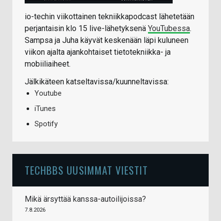
io-techin viikottainen tekniikkapodcast lähetetään
perjantaisin klo 15 live-lähetyksenä
YouTubessa
.
Sampsa ja Juha käyvät keskenään läpi kuluneen
viikon ajalta ajankohtaiset tietotekniikka- ja
mobiiliaiheet.
Jälkikäteen katseltavissa/kuunneltavissa:
Youtube
iTunes
Spotify
TECHBBS UUSIMMAT VIESTIT
Mikä ärsyttää kanssa-autoilijoissa?
7.8.2026