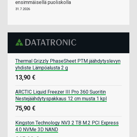
ensimmäisellä puoliskolla
31.7.2026
Thermal Grizzly PhaseSheet PTM jäähdytyslevyn
yhdiste Lämpöalusta 2 g
13,90 €
ARCTIC Liquid Freezer III Pro 360 Suoritin
Nestejäähdytyspakkaus 12 cm musta 1 kpl
75,90 €
Kingston Technology NV3 2 TB M.2 PCI Express
4.0 NVMe 3D NAND