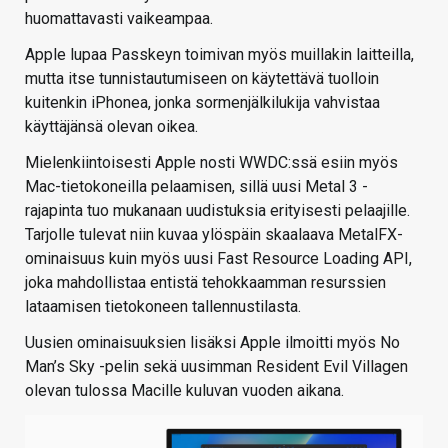
huomattavasti vaikeampaa.
Apple lupaa Passkeyn toimivan myös muillakin laitteilla,
mutta itse tunnistautumiseen on käytettävä tuolloin
kuitenkin iPhonea, jonka sormenjälkilukija vahvistaa
käyttäjänsä olevan oikea.
Mielenkiintoisesti Apple nosti WWDC:ssä esiin myös
Mac-tietokoneilla pelaamisen, sillä uusi Metal 3 -
rajapinta tuo mukanaan uudistuksia erityisesti pelaajille.
Tarjolle tulevat niin kuvaa ylöspäin skaalaava MetalFX-
ominaisuus kuin myös uusi Fast Resource Loading API,
joka mahdollistaa entistä tehokkaamman resurssien
lataamisen tietokoneen tallennustilasta.
Uusien ominaisuuksien lisäksi Apple ilmoitti myös No
Man’s Sky -pelin sekä uusimman Resident Evil Villagen
olevan tulossa Macille kuluvan vuoden aikana.