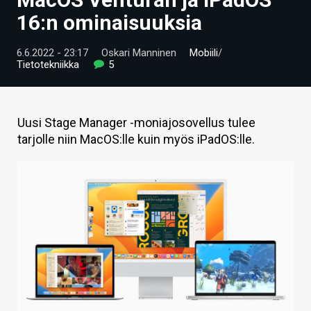
ARTIKKELIT
16:n ominaisuuksia
VIDEOT
6.6.2022 - 23:17
Oskari Manninen
Mobiili
/
Tietotekniikka
5
TECHBBS
TIETOA
Uusi Stage Manager -moniajosovellus tulee
HINTA.FI
tarjolle niin MacOS:lle kuin myös iPadOS:lle.
KAUPPA
VAIHDA TEEMA
HAKU