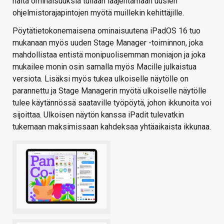
näitä ominaisuuksia tullaan laajentamaan uusien
ohjelmistorajapintojen myötä muillekin kehittäjille.
Pöytätietokonemaisena ominaisuutena iPadOS 16 tuo
mukanaan myös uuden Stage Manager -toiminnon, joka
mahdollistaa entistä monipuolisemman moniajon ja joka
mukailee monin osin samalla myös Macille julkaistua
versiota. Lisäksi myös tukea ulkoiselle näytölle on
parannettu ja Stage Managerin myötä ulkoiselle näytölle
tulee käytännössä saataville työpöytä, johon ikkunoita voi
sijoittaa. Ulkoisen näytön kanssa iPadit tulevatkin
tukemaan maksimissaan kahdeksaa yhtäaikaista ikkunaa.