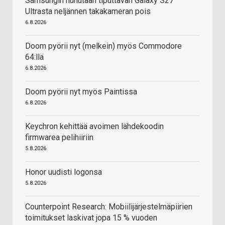
Samsungin huhutaan tiputtavan Galaxy S27
Ultrasta neljännen takakameran pois
6.8.2026
Doom pyörii nyt (melkein) myös Commodore
64:llä
6.8.2026
Doom pyörii nyt myös Paintissa
6.8.2026
Keychron kehittää avoimen lähdekoodin
firmwarea pelihiiriin
5.8.2026
Honor uudisti logonsa
5.8.2026
Counterpoint Research: Mobiilijärjestelmäpiirien
toimitukset laskivat jopa 15 % vuoden