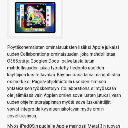
Pöytäkonemaisten ominaisuuksien lisäksi Apple julkaisi
uuden Collaborations-ominaisuuden, joka mahdollistaa
O365:stä ja Googlen Docs -palveluista tutun
mahdollisuuden jakaa työstetty tiedosto useiden
käyttäjien käsiteltäväksi. Käytännössä tämä mahdollistaa
esimerkiksi Pages-ohjelmistolla useiden ihmisen
yhtäaikaisen työskentelyn. Collaborations ei myöskään
ole jäämässä vain Applen omien sovellusten jutuksi, vaan
uuden ohjelmistorajapinnan myötä sovelluskehittäjät
voivat integroida kyseisen jakotavan myös omiin
sovelluksiinsa.
Myös iPadOS:n puolelle Apple mainosti Metal 3:n tuovan