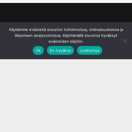
© S&J Media Oy
Käytämme evästeitä sivuston toiminnoissa, ominaisuuksissa ja
liikenteen analysoinnissa. Käyttämällä sivustoa hyväksyt
evästeiden käytön.
Ok
En hyväksy
Lisätietoja
;