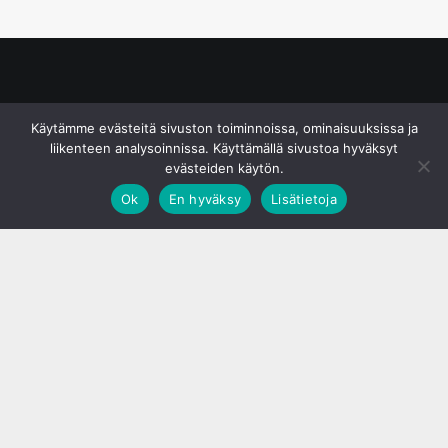
© S&J Media Oy
Käytämme evästeitä sivuston toiminnoissa, ominaisuuksissa ja
liikenteen analysoinnissa. Käyttämällä sivustoa hyväksyt
evästeiden käytön.
Ok
En hyväksy
Lisätietoja
;