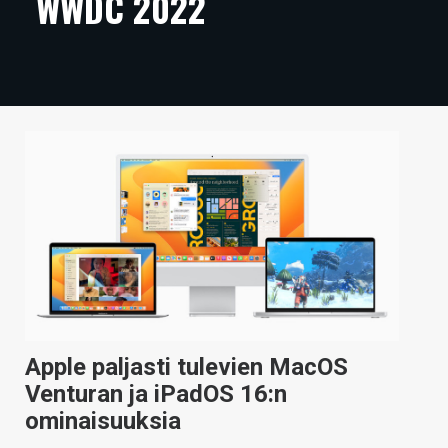
WWDC 2022
ARTIKKELIT
VIDEOT
TECHBBS
TIETOA
HINTA.FI
KAUPPA
VAIHDA TEEMA
Apple paljasti tulevien MacOS
HAKU
Venturan ja iPadOS 16:n
ominaisuuksia