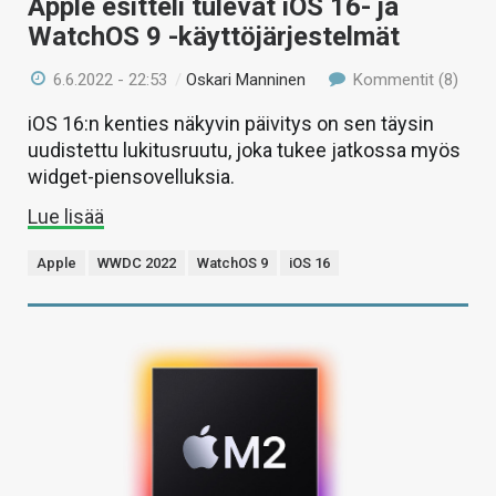
Apple esitteli tulevat iOS 16- ja
WatchOS 9 -käyttöjärjestelmät
6.6.2022 - 22:53
/
Oskari Manninen
Kommentit (8)
iOS 16:n kenties näkyvin päivitys on sen täysin
uudistettu lukitusruutu, joka tukee jatkossa myös
widget-piensovelluksia.
Lue lisää
Apple
WWDC 2022
WatchOS 9
iOS 16