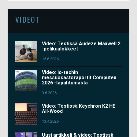
VIDEOT
Video: Testissä Audeze Maxwell 2
-pelikuulokkeet
15.6.2026
Video: io-techin
messuosastoraportit Computex
2026 -tapahtumasta
3.6.2026
Video: Testissä Keychron K2 HE
All-Wood
13.4.2026
Uusi artikkeli & video: Testissä