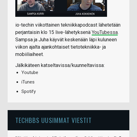
io-techin viikottainen tekniikkapodcast lähetetään
perjantaisin klo 15 live-lähetyksenä
YouTubessa
.
Sampsa ja Juha käyvät keskenään läpi kuluneen
viikon ajalta ajankohtaiset tietotekniikka- ja
mobiiliaiheet.
Jälkikäteen katseltavissa/kuunneltavissa:
Youtube
iTunes
Spotify
TECHBBS UUSIMMAT VIESTIT