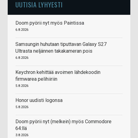
UUTISIA LYHYESTI
Doom pyörii nyt myös Paintissa
6.8.2026
Samsungin huhutaan tiputtavan Galaxy S27
Ultrasta neljännen takakameran pois
6.8.2026
Keychron kehittää avoimen lähdekoodin
firmwarea pelihiiriin
5.8.2026
Honor uudisti logonsa
5.8.2026
Doom pyörii nyt (melkein) myös Commodore
64:llä
3.8.2026