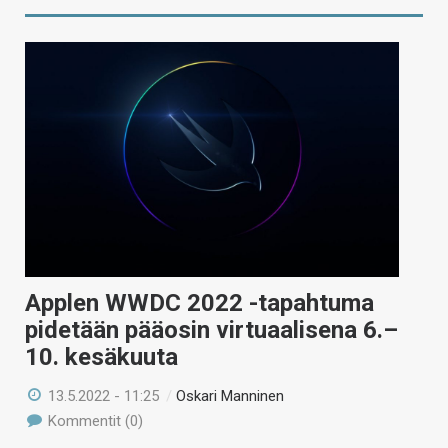
Applen WWDC 2022 -tapahtuma
pidetään pääosin virtuaalisena 6.–
10. kesäkuuta
13.5.2022 - 11:25
/
Oskari Manninen
Kommentit (0)