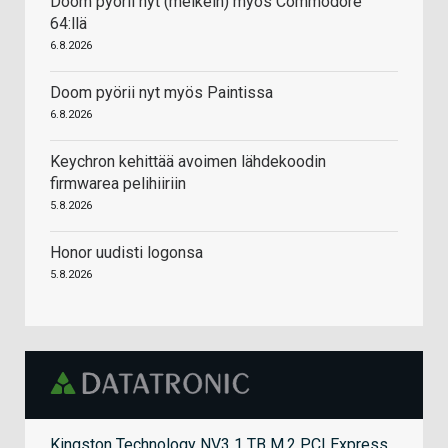
Doom pyörii nyt (melkein) myös Commodore
64:llä
6.8.2026
Doom pyörii nyt myös Paintissa
6.8.2026
Keychron kehittää avoimen lähdekoodin
firmwarea pelihiiriin
5.8.2026
Honor uudisti logonsa
5.8.2026
Kingston Technology NV3 1 TB M.2 PCI Express