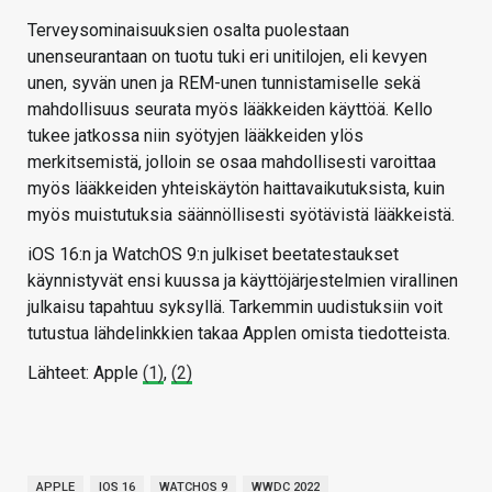
Terveysominaisuuksien osalta puolestaan
unenseurantaan on tuotu tuki eri unitilojen, eli kevyen
unen, syvän unen ja REM-unen tunnistamiselle sekä
mahdollisuus seurata myös lääkkeiden käyttöä. Kello
tukee jatkossa niin syötyjen lääkkeiden ylös
merkitsemistä, jolloin se osaa mahdollisesti varoittaa
myös lääkkeiden yhteiskäytön haittavaikutuksista, kuin
myös muistutuksia säännöllisesti syötävistä lääkkeistä.
iOS 16:n ja WatchOS 9:n julkiset beetatestaukset
käynnistyvät ensi kuussa ja käyttöjärjestelmien virallinen
julkaisu tapahtuu syksyllä. Tarkemmin uudistuksiin voit
tutustua lähdelinkkien takaa Applen omista tiedotteista.
Lähteet: Apple
(1)
,
(2)
APPLE
IOS 16
WATCHOS 9
WWDC 2022