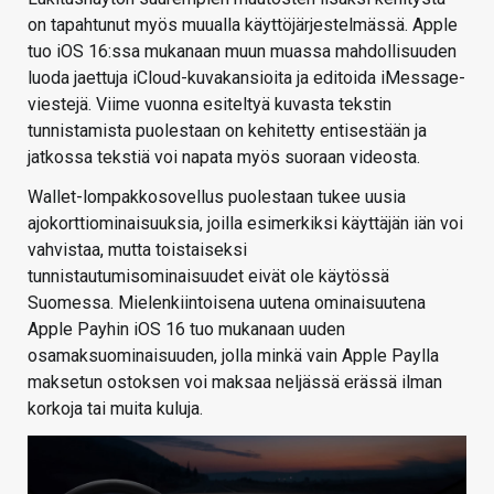
on tapahtunut myös muualla käyttöjärjestelmässä. Apple
tuo iOS 16:ssa mukanaan muun muassa mahdollisuuden
luoda jaettuja iCloud-kuvakansioita ja editoida iMessage-
viestejä. Viime vuonna esiteltyä kuvasta tekstin
tunnistamista puolestaan on kehitetty entisestään ja
jatkossa tekstiä voi napata myös suoraan videosta.
Wallet-lompakkosovellus puolestaan tukee uusia
ajokorttiominaisuuksia, joilla esimerkiksi käyttäjän iän voi
vahvistaa, mutta toistaiseksi
tunnistautumisominaisuudet eivät ole käytössä
Suomessa. Mielenkiintoisena uutena ominaisuutena
Apple Payhin iOS 16 tuo mukanaan uuden
osamaksuominaisuuden, jolla minkä vain Apple Paylla
maksetun ostoksen voi maksaa neljässä erässä ilman
korkoja tai muita kuluja.