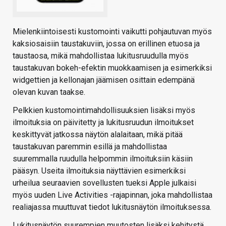
Mielenkiintoisesti kustomointi vaikutti pohjautuvan myös
kaksiosaisiin taustakuviin, jossa on erillinen etuosa ja
taustaosa, mikä mahdollistaa lukitusruudulla myös
taustakuvan bokeh-efektin muokkaamisen ja esimerkiksi
widgettien ja kellonajan jäämisen osittain edempänä
olevan kuvan taakse.
Pelkkien kustomointimahdollisuuksien lisäksi myös
ilmoituksia on päivitetty ja lukitusruudun ilmoitukset
keskittyvät jatkossa näytön alalaitaan, mikä pitää
taustakuvan paremmin esillä ja mahdollistaa
suuremmalla ruudulla helpommin ilmoituksiin käsiin
pääsyn. Useita ilmoituksia näyttävien esimerkiksi
urheilua seuraavien sovellusten tueksi Apple julkaisi
myös uuden Live Activities -rajapinnan, joka mahdollistaa
realiajassa muuttuvat tiedot lukitusnäytön ilmoituksessa.
Lukitusnäytön suurempien muutosten lisäksi kehitystä