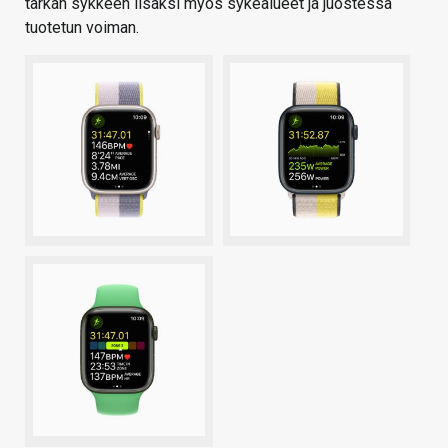
tarkan sykkeen lisäksi myös sykealueet ja juostessa
tuotetun voiman.