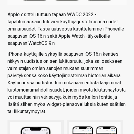
Apple esitteli tuttuun tapaan WWDC 2022 -
tapahtumassaan tulevien käyttöjärjestelmiensä uudet
ominaisuudet. Tässä uutisessa käsittelemme iPhoneille
saapuvan iOS 16:n sekä Apple Watch -älykelloille
saapuvan WatchOS 9:n.
iPhone-käyttäjille syksyllä saapuvan iOS 16:n kenties
näkyvin uudistus on sen lukitusruutu, joka sai osakseen
valmistajan omien sanojen mukaan suurimman
päivityksensä koko käyttöjärjestelmän historian aikana.
Käytännössä uudistus tuo mukanaan entistä laajemmat
kustomointimahdollisuudet, joiden myötä lukitusnäytöstä
voi muuttaa niin värisävyjä kuin myös kellon fonttia ja
lisätä siihen myös widget-piensovelluksia kuten säätilan
tai liikuntaympyrät.