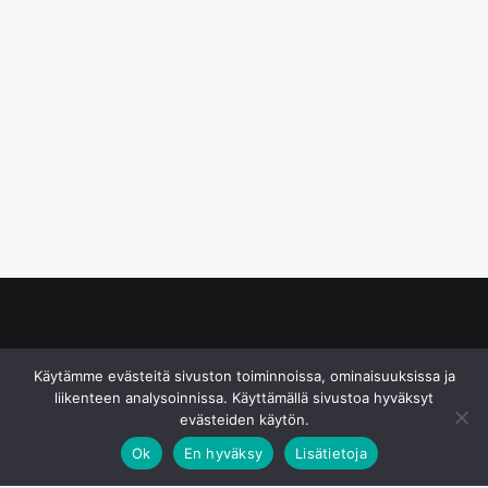
© S&J Media Oy
Käytämme evästeitä sivuston toiminnoissa, ominaisuuksissa ja
liikenteen analysoinnissa. Käyttämällä sivustoa hyväksyt
evästeiden käytön.
Ok
En hyväksy
Lisätietoja