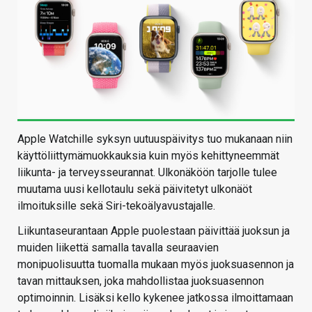
Apple Watchille syksyn uutuuspäivitys tuo mukanaan niin
käyttöliittymämuokkauksia kuin myös kehittyneemmät
liikunta- ja terveysseurannat. Ulkonäköön tarjolle tulee
muutama uusi kellotaulu sekä päivitetyt ulkonäöt
ilmoituksille sekä Siri-tekoälyavustajalle.
Liikuntaseurantaan Apple puolestaan päivittää juoksun ja
muiden liikettä samalla tavalla seuraavien
monipuolisuutta tuomalla mukaan myös juoksuasennon ja
tavan mittauksen, joka mahdollistaa juoksuasennon
optimoinnin. Lisäksi kello kykenee jatkossa ilmoittamaan