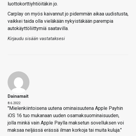
luottokorttiyhtiöitäkin jo.
Carplay on myös kaivannut jo pidemmän aikaa uudistusta,
vaikkei taida olla vieläkään nykyistäkään parempia
autokäyttöliittymiä saatavilla.
Kirjaudu sisään vastataksesi
Dainamait
8.6.2022
"Mielenkiintoisena uutena ominaisuutena Apple Payhin
iOS 16 tuo mukanaan uuden osamaksuominaisuuden,
jolla minkä vain Apple Paylla maksetun sovelluksen voi
maksaa neljässä erässä ilman korkoja tai muita kuluja."