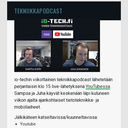
TEKNIIKKAPODCAST
io-techin viikottainen tekniikkapodcast lähetetään
perjantaisin klo 15 live-lähetyksenä
YouTubessa
.
Sampsa ja Juha käyvät keskenään läpi kuluneen
viikon ajalta ajankohtaiset tietotekniikka- ja
mobiiliaiheet.
Jälkikäteen katseltavissa/kuunneltavissa:
Youtube