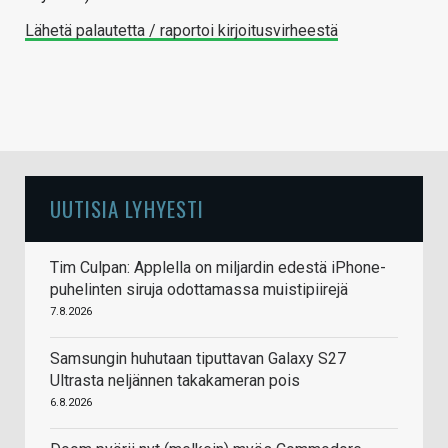
Lähetä palautetta / raportoi kirjoitusvirheestä
UUTISIA LYHYESTI
Tim Culpan: Applella on miljardin edestä iPhone-
puhelinten siruja odottamassa muistipiirejä
7.8.2026
Samsungin huhutaan tiputtavan Galaxy S27
Ultrasta neljännen takakameran pois
6.8.2026