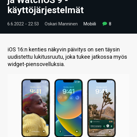
ARTIKKELIT
käyttöjärjestelmät
VIDEOT
6.6.2022 - 22:53
Oskari Manninen
Mobiili
8
TECHBBS
TIETOA
iOS 16:n kenties näkyvin päivitys on sen täysin
uudistettu lukitusruutu, joka tukee jatkossa myös
HINTA.FI
widget-piensovelluksia.
KAUPPA
VAIHDA TEEMA
HAKU