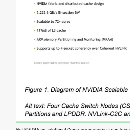
Nyt NVIDIA on valottanut Grace-prosessoria ja sen toi