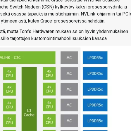
Cache Switch Nodeen (CSN) kytkeytyy kaksi prosessoriydintä ja
n sekä osassa tapauksia muistiohjaimiin, NVLink-ohjaimiin tai PCI
72 ytimeen asti, kuten Grace-prosessoreissa nähdään.
stä, mutta Tom’s Hardwaren mukaan se on hyvin yhdenmukainen
lle tarjottujen kustomointimahdollisuuksien kanssa.