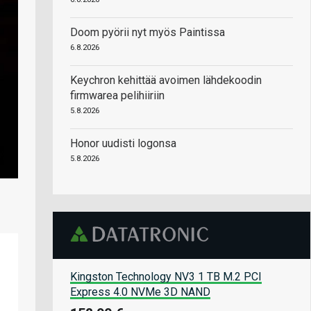
Doom pyörii nyt myös Paintissa
6.8.2026
Keychron kehittää avoimen lähdekoodin
firmwarea pelihiiriin
5.8.2026
Honor uudisti logonsa
5.8.2026
Kingston Technology NV3 1 TB M.2 PCI
Express 4.0 NVMe 3D NAND