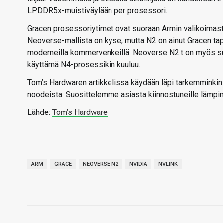
LPDDR5x-muistiväylään per prosessori.
Gracen prosessoriytimet ovat suoraan Armin valikoimasta 
Neoverse-mallista on kyse, mutta N2 on ainut Gracen ta
moderneilla kommervenkeillä. Neoverse N2:t on myös suu
käyttämä N4-prosessikin kuuluu.
Tom’s Hardwaren artikkelissa käydään läpi tarkemminki
noodeista. Suosittelemme asiasta kiinnostuneille lämpim
Lähde:
Tom’s Hardware
ARM
GRACE
NEOVERSE N2
NVIDIA
NVLINK