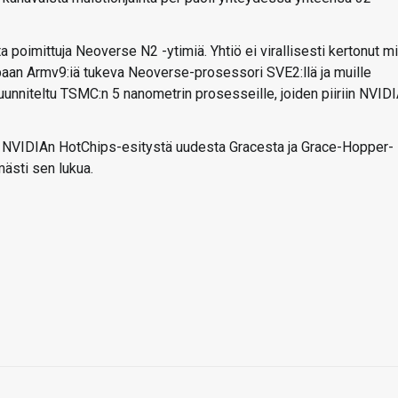
poimittuja Neoverse N2 -ytimiä. Yhtiö ei virallisesti kertonut m
paan Armv9:iä tukeva Neoverse-prosessori SVE2:llä ja muille
nniteltu TSMC:n 5 nanometrin prosesseille, joiden piiriin NVID
n NVIDIAn HotChips-esitystä uudesta Gracesta ja Grace-Hopper-
ästi sen lukua.