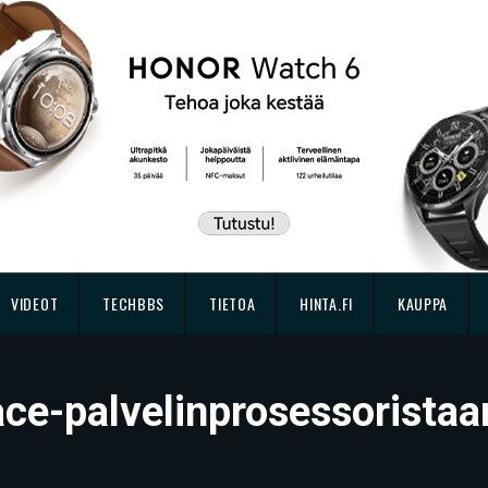
VIDEOT
TECHBBS
TIETOA
HINTA.FI
KAUPPA
ace-palvelinprosessorista