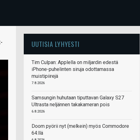
-
UUTISIA LYHYESTI
Tim Culpan: Applella on miljardin edestä
iPhone-puhelinten siruja odottamassa
muistipiirejä
7.8.2026
Samsungin huhutaan tiputtavan Galaxy S27
Ultrasta neljännen takakameran pois
6.8.2026
Doom pyörii nyt (melkein) myös Commodore
64:llä
6.8.2026