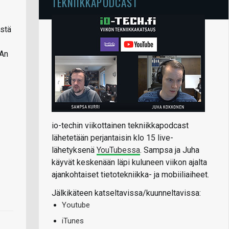
TEKNIIKKAPODCAST
istä
IAn
io-techin viikottainen tekniikkapodcast
lähetetään perjantaisin klo 15 live-
lähetyksenä
YouTubessa
. Sampsa ja Juha
käyvät keskenään läpi kuluneen viikon ajalta
ajankohtaiset tietotekniikka- ja mobiiliaiheet.
Jälkikäteen katseltavissa/kuunneltavissa:
Youtube
iTunes