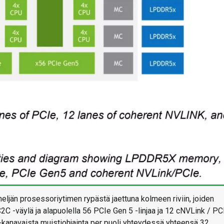
ljän prosessoriytimen rypästä jaettuna kolmeen riviin, joiden
C2C -väylä ja alapuolella 56 PCIe Gen 5 -linjaa ja 12 cNVLink / PC
 2-kanavaista muistiohjainta per puoli yhteydessä yhteensä 32