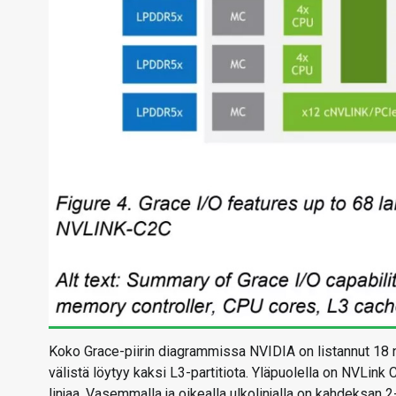
Koko Grace-piirin diagrammissa NVIDIA on listannut 18 ne
välistä löytyy kaksi L3-partitiota. Yläpuolella on NVLink 
linjaa. Vasemmalla ja oikealla ulkolinjalla on kahdeksan