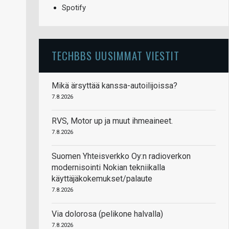
Spotify
TECHBBS UUSIMMAT VIESTIT
Mikä ärsyttää kanssa-autoilijoissa?
7.8.2026
RVS, Motor up ja muut ihmeaineet.
7.8.2026
Suomen Yhteisverkko Oy:n radioverkon
modernisointi Nokian tekniikalla
käyttäjäkokemukset/palaute
7.8.2026
Via dolorosa (pelikone halvalla)
7.8.2026