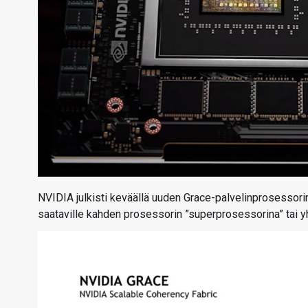
NVIDIA julkisti keväällä uuden Grace-palvelinprosessor
saataville kahden prosessorin ”superprosessorina” tai y