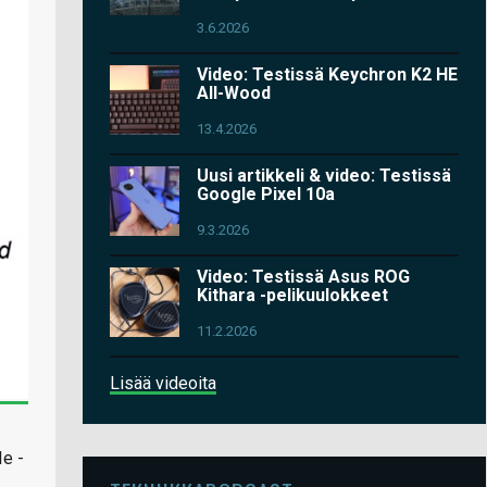
3.6.2026
Video: Testissä Keychron K2 HE
All-Wood
13.4.2026
Uusi artikkeli & video: Testissä
Google Pixel 10a
9.3.2026
Video: Testissä Asus ROG
Kithara -pelikuulokkeet
11.2.2026
Lisää videoita
Ie -