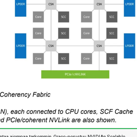
mintaa aiempaa tarkemmin. Grace-perustuu NVIDIAn Scalable