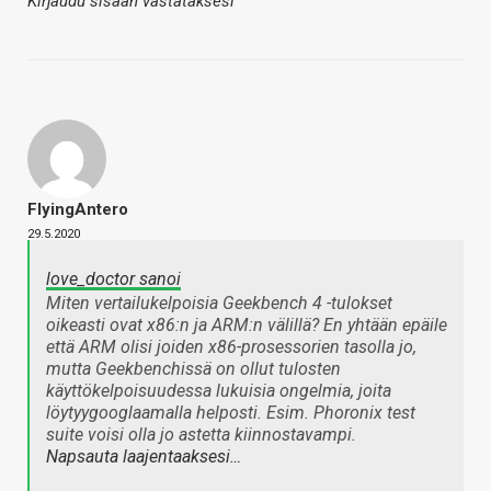
Kirjaudu sisään vastataksesi
FlyingAntero
29.5.2020
love_doctor sanoi
Miten vertailukelpoisia Geekbench 4 -tulokset
oikeasti ovat x86:n ja ARM:n välillä? En yhtään epäile
että ARM olisi joiden x86-prosessorien tasolla jo,
mutta Geekbenchissä on ollut tulosten
käyttökelpoisuudessa lukuisia ongelmia, joita
löytyygooglaamalla helposti. Esim. Phoronix test
suite voisi olla jo astetta kiinnostavampi.
Napsauta laajentaaksesi…