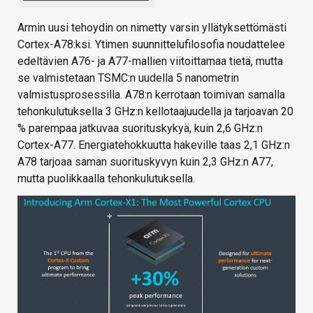
Armin uusi tehoydin on nimetty varsin yllätyksettömästi
Cortex-A78:ksi. Ytimen suunnittelufilosofia noudattelee
edeltävien A76- ja A77-mallien viitoittamaa tietä, mutta
se valmistetaan TSMC:n uudella 5 nanometrin
valmistusprosessilla. A78:n kerrotaan toimivan samalla
tehonkulutuksella 3 GHz:n kellotaajuudella ja tarjoavan 20
% parempaa jatkuvaa suorituskykyä, kuin 2,6 GHz:n
Cortex-A77. Energiatehokkuutta hakeville taas 2,1 GHz:n
A78 tarjoaa saman suorituskyvyn kuin 2,3 GHz:n A77,
mutta puolikkaalla tehonkulutuksella.