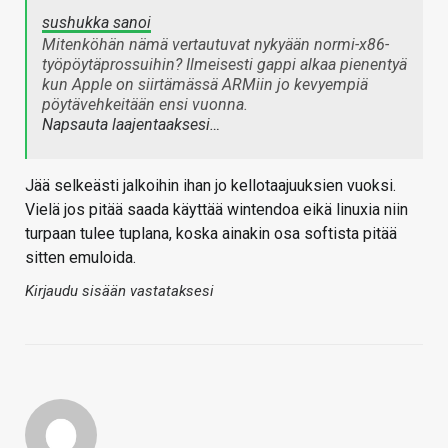
sushukka sanoi
Mitenköhän nämä vertautuvat nykyään normi-x86-
työpöytäprossuihin? Ilmeisesti gappi alkaa pienentyä
kun Apple on siirtämässä ARMiin jo kevyempiä
pöytävehkeitään ensi vuonna.
Napsauta laajentaaksesi…
Jää selkeästi jalkoihin ihan jo kellotaajuuksien vuoksi.
Vielä jos pitää saada käyttää wintendoa eikä linuxia niin
turpaan tulee tuplana, koska ainakin osa softista pitää
sitten emuloida.
Kirjaudu sisään vastataksesi