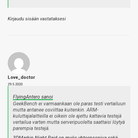
Kirjaudu sisään vastataksesi
Love_doctor
29.5.2020
FlyingAntero sanoi
GeekBench ei varmaankaan ole paras testi vertailuun
mutta antanee osviittaa kuitenkin. ARM-
kuluttajalaitteilla ei oikein ole ajettu kattavia testejä
vertailua varten mutta serveripuolelta saattaisi löytyä
parempia testejä.
3DMarkin Night Raid
on myös yhteensopiva sekä