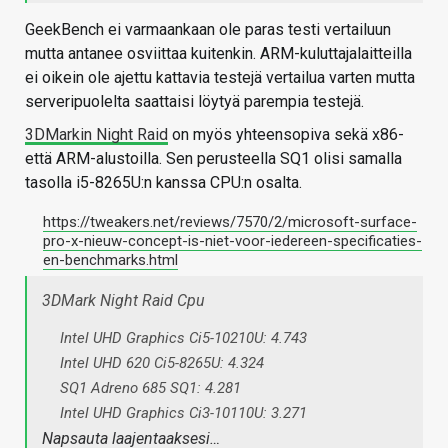
GeekBench ei varmaankaan ole paras testi vertailuun
mutta antanee osviittaa kuitenkin. ARM-kuluttajalaitteilla
ei oikein ole ajettu kattavia testejä vertailua varten mutta
serveripuolelta saattaisi löytyä parempia testejä.
3DMarkin Night Raid
on myös yhteensopiva sekä x86-
että ARM-alustoilla. Sen perusteella SQ1 olisi samalla
tasolla i5-8265U:n kanssa CPU:n osalta.
https://tweakers.net/reviews/7570/2/microsoft-surface-
pro-x-nieuw-concept-is-niet-voor-iedereen-specificaties-
en-benchmarks.html
3DMark Night Raid Cpu
Intel UHD Graphics Ci5-10210U: 4.743
Intel UHD 620 Ci5-8265U: 4.324
SQ1 Adreno 685 SQ1: 4.281
Intel UHD Graphics Ci3-10110U: 3.271
Napsauta laajentaaksesi…