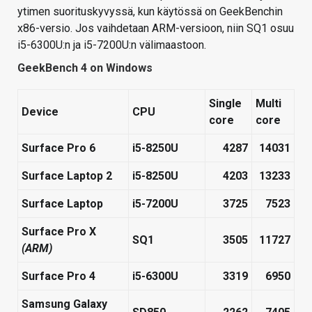
ytimen suorituskyvyssä, kun käytössä on GeekBenchin
x86-versio. Jos vaihdetaan ARM-versioon, niin SQ1 osuu
i5-6300U:n ja i5-7200U:n välimaastoon.
GeekBench 4 on Windows
Single
Multi
Device
CPU
core
core
Surface Pro 6
i5-8250U
4287​
14031​
Surface Laptop 2
i5-8250U
4203​
13233​
Surface Laptop
i5-7200U
3725​
7523​
Surface Pro X
SQ1
3505​
11727​
(ARM)
Surface Pro 4
i5-6300U
3319​
6950​
Samsung Galaxy