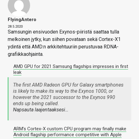
FlyingAntero
28.5.2020
Samsungin ensivuoden Exynos-piiristä saattaa tulla
melkoinen jytky, kun siihen povataan sekä Cortex-X1
ydintä että AMD:n arkkitehtuuriin perustuvaa RDNA-
grafiikkaohjainta.
AMD GPU for 2021 Samsung flagships impresses in first
leak
The first AMD Radeon GPU for Galaxy smartphones
is likely to make its way to the Exynos 1000, or
however the 2021 successor to the Exynos 990
ends up being called.
Napsauta laajentaaksesi…
ARM’s Cortex-X custom CPU program may finally make
Android flagship performance competitive with Apple