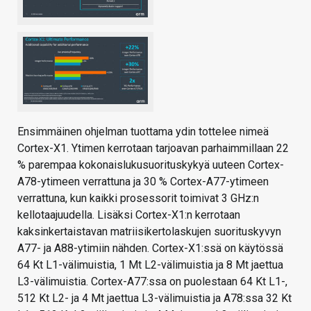
Ensimmäinen ohjelman tuottama ydin tottelee nimeä
Cortex-X1. Ytimen kerrotaan tarjoavan parhaimmillaan 22
% parempaa kokonaislukusuorituskykyä uuteen Cortex-
A78-ytimeen verrattuna ja 30 % Cortex-A77-ytimeen
verrattuna, kun kaikki prosessorit toimivat 3 GHz:n
kellotaajuudella. Lisäksi Cortex-X1:n kerrotaan
kaksinkertaistavan matriisikertolaskujen suorituskyvyn
A77- ja A88-ytimiin nähden. Cortex-X1:ssä on käytössä
64 Kt L1-välimuistia, 1 Mt L2-välimuistia ja 8 Mt jaettua
L3-välimuistia. Cortex-A77:ssa on puolestaan 64 Kt L1-,
512 Kt L2- ja 4 Mt jaettua L3-välimuistia ja A78:ssa 32 Kt