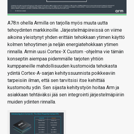
A78:n ohella Armilla on tarjolla myös muuta uutta
tehoydinten markkinoille. Järjestelmäpiireissä on viime
aikoina yleistynyt yhden erittäin tehokkaan ytimen käyttö
kolmen tehoytimen ja neljän energiatehokkaan ytimen
rinnalla. Armin uusi Cortex-X Custom -ohjelma vie tämän
konseptin aiempaa pidemmälle tarjoten yhtiön
kumppaneille mahdollisuuden kustomoida tehokasta
ydintä Cortex-A-sarjan kehityssuunnista poikkeaviin
tarpeisiin ilman, että sen tarvitsisi itse kehittää
kustomoitu ydin. Sen sijasta kehitystyön hoitaa Arm ja
asiakkaan tehtäväksi jää sen integrointi järjestelmäpiiriin
muiden ydinten rinnalla.