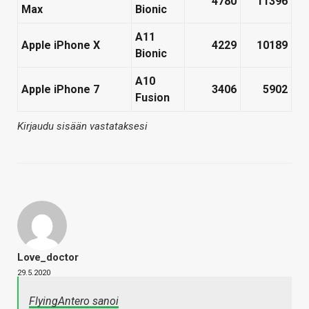
4780​
11396​
Max
Bionic
A11
Apple iPhone X
4229​
10189​
Bionic
A10
Apple iPhone 7
3406​
5902​
Fusion
Kirjaudu sisään vastataksesi
Love_doctor
29.5.2020
FlyingAntero sanoi