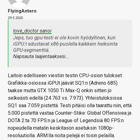
FlyingAntero
29.5.2020
love_doctor sanoi
Jeps, tuo gpu-testi ei ole kovin hyödyllinen, kun
iGPU:t edustavat x86-puolella kaikkein heikointa
GPU-segmenttiä.
Napsauta laajentaaksesi…
Laitoin edelliseen viestiin testin CPU-osion tulokset.
Grafiikka-osiossa iGPUt jäävät SQ1:n (Adreno 685)
taakse mutta GTX 1050 Ti Max-Q onkin sitten jo
selkeästi edellä (24.763 vs. 7.973). Yhteistuloksissa
SQ1 saa 7.059 pistettä. Testi pitäisi olla taarattu niin, että
5.000 pistettä vastaa Counter-Stike: Global Offensivea ja
DOTA 2:ta 70 FPS:n ja League of Legendsiä 80 FPS:n
nopeudella matalin keskitason asetuksin 1080p-
resoluutiolla. ARM:lla noita pelejä ei tosin pelailla.