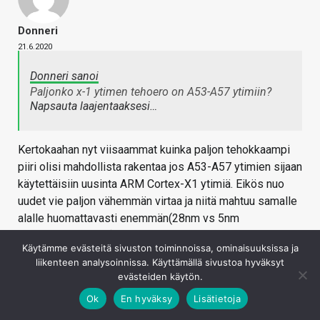
Donneri
21.6.2020
Donneri sanoi
Paljonko x-1 ytimen tehoero on A53-A57 ytimiin?
Napsauta laajentaaksesi…
Kertokaahan nyt viisaammat kuinka paljon tehokkaampi
piiri olisi mahdollista rakentaa jos A53-A57 ytimien sijaan
käytettäisiin uusinta ARM Cortex-X1 ytimiä. Eikös nuo
uudet vie paljon vähemmän virtaa ja niitä mahtuu samalle
alalle huomattavasti enemmän(28nm vs 5nm
valmistustekniikka). Eli käytännössä kuinka paljon
Käytämme evästeitä sivuston toiminnoissa, ominaisuuksissa ja
tehokkaamman piirin nVidia pystyisi rakentamaan X1
liikenteen analysoinnissa. Käyttämällä sivustoa hyväksyt
tilalle samalla virran- ja tilankulutuksella jos samalla
evästeiden käytön.
käytettäisiin vielä tulevaa Samsungin 16gb lppdr
Ok
En hyväksy
Lisätietoja
muistia? J.Kultala pystyisi varmaan antamaan realistisen