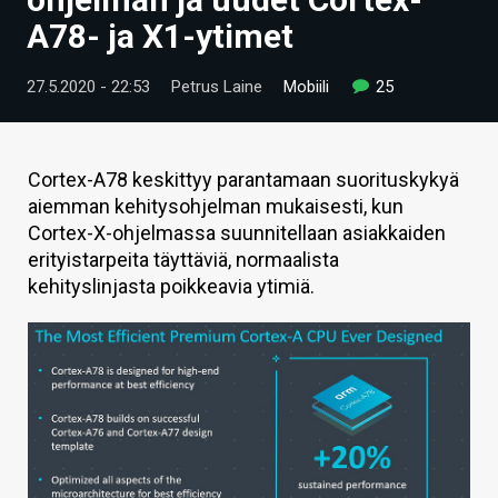
ARTIKKELIT
A78- ja X1-ytimet
VIDEOT
27.5.2020 - 22:53
Petrus Laine
Mobiili
25
TECHBBS
TIETOA
Cortex-A78 keskittyy parantamaan suorituskykyä
aiemman kehitysohjelman mukaisesti, kun
HINTA.FI
Cortex-X-ohjelmassa suunnitellaan asiakkaiden
erityistarpeita täyttäviä, normaalista
KAUPPA
kehityslinjasta poikkeavia ytimiä.
VAIHDA TEEMA
HAKU