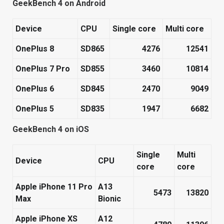
GeekBench 4 on Android
Device
CPU
Single core
Multi core
OnePlus 8
SD865
4276​
12541​
OnePlus 7 Pro
SD855
3460​
10814​
OnePlus 6
SD845
2470​
9049​
OnePlus 5
SD835
1947​
6682​
GeekBench 4 on iOS
Single
Multi
Device
CPU
core
core
Apple iPhone 11 Pro
A13
5473​
13820​
Max
Bionic
Apple iPhone XS
A12