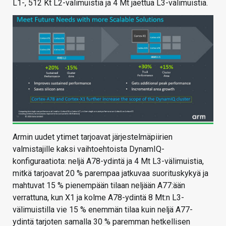
L1-, 512 Kt L2-välimuistia ja 4 Mt jaettua L3-välimuistia.
Armin uudet ytimet tarjoavat järjestelmäpiirien
valmistajille kaksi vaihtoehtoista DynamIQ-
konfiguraatiota: neljä A78-ydintä ja 4 Mt L3-välimuistia,
mitkä tarjoavat 20 % parempaa jatkuvaa suorituskykyä ja
mahtuvat 15 % pienempään tilaan neljään A77:ään
verrattuna, kun X1 ja kolme A78-ydintä 8 Mt:n L3-
välimuistilla vie 15 % enemmän tilaa kuin neljä A77-
ydintä tarjoten samalla 30 % paremman hetkellisen