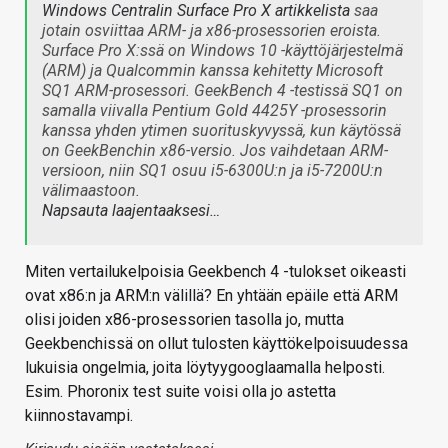
Windows Centralin Surface Pro X artikkelista
saa
jotain osviittaa ARM- ja x86-prosessorien eroista.
Surface Pro X:ssä on Windows 10 -käyttöjärjestelmä
(ARM) ja Qualcommin kanssa kehitetty Microsoft
SQ1 ARM-prosessori. GeekBench 4 -testissä SQ1 on
samalla viivalla Pentium Gold 4425Y -prosessorin
kanssa yhden ytimen suorituskyvyssä, kun käytössä
on GeekBenchin x86-versio. Jos vaihdetaan ARM-
versioon, niin SQ1 osuu i5-6300U:n ja i5-7200U:n
välimaastoon.
Napsauta laajentaaksesi…
Miten vertailukelpoisia Geekbench 4 -tulokset oikeasti
ovat x86:n ja ARM:n välillä? En yhtään epäile että ARM
olisi joiden x86-prosessorien tasolla jo, mutta
Geekbenchissä on ollut tulosten käyttökelpoisuudessa
lukuisia ongelmia, joita löytyygooglaamalla helposti.
Esim. Phoronix test suite voisi olla jo astetta
kiinnostavampi.