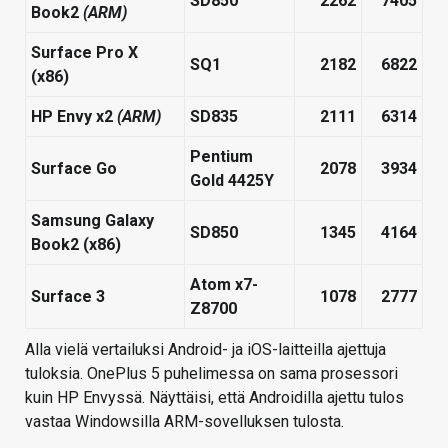
SD850
2262​
7405​
Book2
(ARM)
Surface Pro X
SQ1
2182​
6822​
(x86)
HP Envy x2
(ARM)
SD835
2111​
6314​
Pentium
Surface Go
2078​
3934​
Gold 4425Y
Samsung Galaxy
SD850
1345​
4164​
Book2 (x86)
Atom x7-
Surface 3
1078​
2777​
Z8700
Alla vielä vertailuksi Android- ja iOS-laitteilla ajettuja
tuloksia. OnePlus 5 puhelimessa on sama prosessori
kuin HP Envyssä. Näyttäisi, että Androidilla ajettu tulos
vastaa Windowsilla ARM-sovelluksen tulosta.