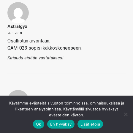
Astralgyx
26.1.2018
Osallistun arvontaan.
GAM-023 sopisi kakkoskoneeseen.
Kirjaudu sisään vastataksesi
Käytämme evästeitä sivuston toiminnoissa, ominaisuuksissa ja
liikenteen analysoinnissa. Käyttämällä sivustoa hyväksyt
Hellsinki
evästeiden käytön.
26.1.2018
Ok
En hyväksy
Lisätietoja
Kuulokkeet olis jees näin läppäri käyttäjänä.