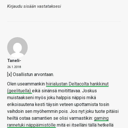
Kirjaudu sisään vastataksesi
Taneli-
26.1.2018
[x] Osallistun arvontaan.
Olen useammankin
hiirialustan Deltacolta hankkinut
(geelituella)
eikä sinänsä moitittavaa. Joskus
muistaakseni myös joku halppis näppis mikä
erikoisuutena kesti täysin veteen upottamista tosin
vaihdoin sen myöhemmin pois. Jos nyt joku tuote pitäisi
heiltä ostaa samantien se olisi varmastikin:
gaming
rannetuki näppäimistölle
mitä ei itselläni tällä hetkellä