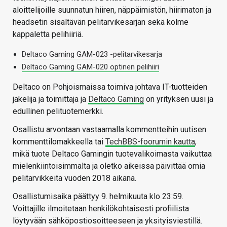
aloittelijoille suunnatun hiiren, näppäimistön, hiirimaton ja
headsetin sisältävän pelitarvikesarjan sekä kolme
kappaletta pelihiiriä.
Deltaco Gaming GAM-023 -pelitarvikesarja
Deltaco Gaming GAM-020 optinen pelihiiri
Deltaco on Pohjoismaissa toimiva johtava IT-tuotteiden
jakelija ja toimittaja ja
Deltaco Gaming
on yrityksen uusi ja
edullinen pelituotemerkki.
Osallistu arvontaan vastaamalla kommentteihin uutisen
kommenttilomakkeella tai
TechBBS-foorumin kautta
,
mikä tuote Deltaco Gamingin tuotevalikoimasta vaikuttaa
mielenkiintoisimmalta ja oletko aikeissa päivittää omia
pelitarvikkeita vuoden 2018 aikana.
Osallistumisaika päättyy 9. helmikuuta klo 23:59.
Voittajille ilmoitetaan henkilökohtaisesti profiilista
löytyvään sähköpostiosoitteeseen ja yksityisviestillä.