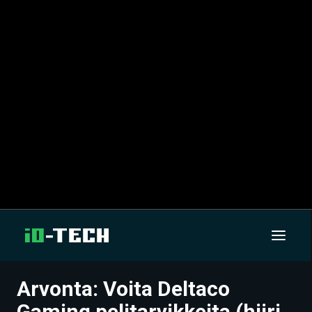
Arvonta: Voita Deltaco
UUTISET
Gaming pelitarvikkeita (hiiri,