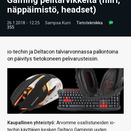
ARTIKKELIT
näppäimistö, headset)
VIDEOT
26.1.2018 - 12:25
Sampsa Kurri
Tietotekniikka
355
TECHBBS
TIETOA
io-techin ja Deltacon talviarvonnassa palkintoina
HINTA.FI
on päivitys tietokoneen pelivarusteisiin.
KAUPPA
VAIHDA TEEMA
HAKU
Kaupallinen yhteistyö:
Arvomme osallistuneiden io-
techin käyttäjien kesken Deltaco Gamingin uuden