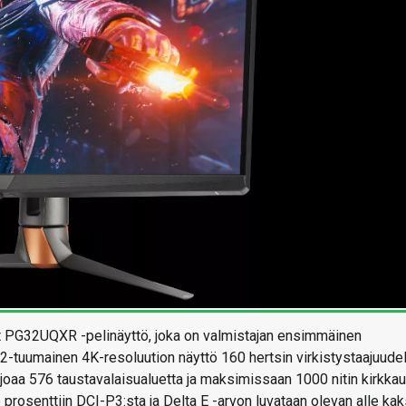
t PG32UQXR -pelinäyttö, joka on valmistajan ensimmäinen
32-tuumainen 4K-resoluution näyttö 160 hertsin virkistystaajuudel
rjoaa 576 taustavalaisualuetta ja maksimissaan 1000 nitin kirkka
prosenttiin DCI-P3:sta ja Delta E -arvon luvataan olevan alle kak