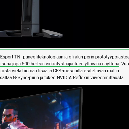
port TN -paneeliteknologiaan ja oli alun perin prototyyppiastee
senä jopa 500 hertsin virkistystaajuuteen yltävänä näyttönä
. Vu
ytöstä vielä hieman lisää ja CES-messuilla esiteltävän mallin
isältää G-Sync-piirin ja tukee NVIDIA Reflexin viiveenmittausta.