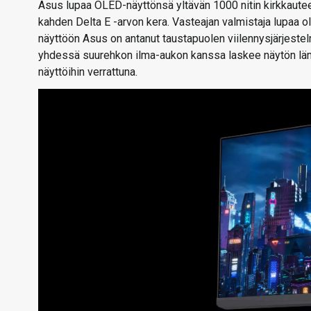
Asus lupaa OLED-näyttönsä yltävän 1000 nitin kirkkautee
kahden Delta E -arvon kera. Vasteajan valmistaja lupaa o
näyttöön Asus on antanut taustapuolen viilennysjärjeste
yhdessä suurehkon ilma-aukon kanssa laskee näytön lämp
näyttöihin verrattuna.