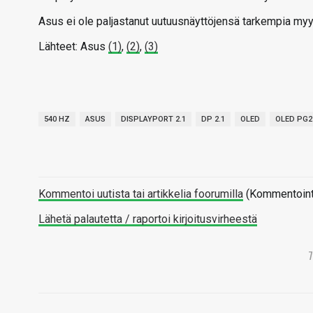
Asus ei ole paljastanut uutuusnäyttöjensä tarkempia myynt
Lähteet: Asus
(1)
,
(2)
,
(3)
540 HZ
ASUS
DISPLAYPORT 2.1
DP 2.1
OLED
OLED PG
Kommentoi uutista tai artikkelia foorumilla
(Kommentointi 
Lähetä palautetta / raportoi kirjoitusvirheestä