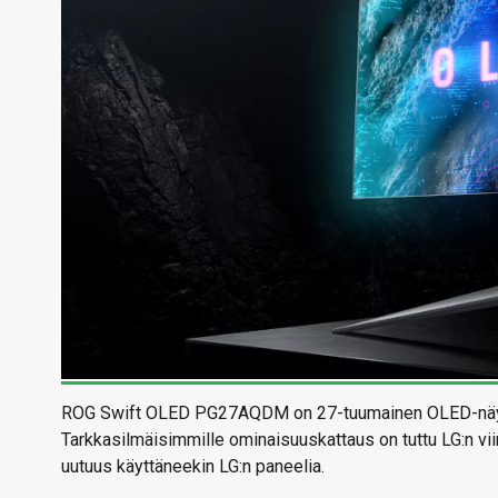
ROG Swift OLED PG27AQDM on 27-tuumainen OLED-näyttö 1
Tarkkasilmäisimmille ominaisuuskattaus on tuttu LG:n vi
uutuus käyttäneekin LG:n paneelia.