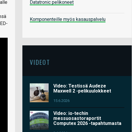
alle
Datatronic pelikoneet
nsä
Komponenteille myös kasauspalvelu
LED-
VIDEOT
Video: Testissä Audeze
Maxwell 2 -pelikuulokkeet
15.6.2026
Video: io-techin
messuosastoraportit
Computex 2026 -tapahtumasta