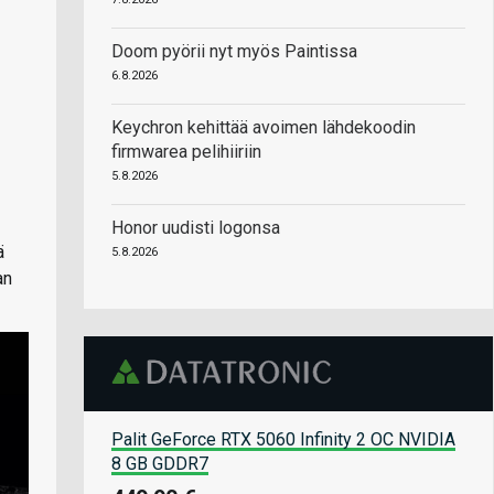
Doom pyörii nyt myös Paintissa
6.8.2026
Keychron kehittää avoimen lähdekoodin
firmwarea pelihiiriin
5.8.2026
Honor uudisti logonsa
ä
5.8.2026
an
Palit GeForce RTX 5060 Infinity 2 OC NVIDIA
8 GB GDDR7