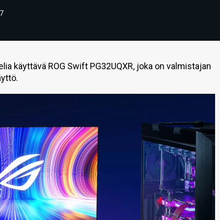
7
lia käyttävä ROG Swift PG32UQXR, joka on valmistajan
yttö.