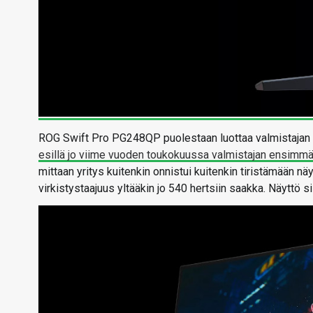
ROG Swift Pro PG248QP puolestaan luottaa valmistajan Es
esillä jo viime vuoden toukokuussa valmistajan ensimmäi
mittaan yritys kuitenkin onnistui kuitenkin tiristämään nä
virkistystaajuus yltääkin jo 540 hertsiin saakka. Näyttö s