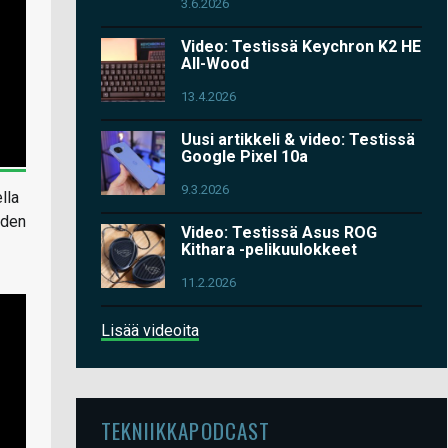
3.6.2026
Video: Testissä Keychron K2 HE
All-Wood
13.4.2026
Uusi artikkeli & video: Testissä
Google Pixel 10a
9.3.2026
lla
oden
Video: Testissä Asus ROG
Kithara -pelikuulokkeet
11.2.2026
Lisää videoita
TEKNIIKKAPODCAST