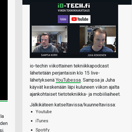
io-techin viikottainen tekniikkapodcast
lähetetään perjantaisin klo 15 live-
lähetyksenä
YouTubessa
. Sampsa ja Juha
käyvät keskenään läpi kuluneen viikon ajalta
ajankohtaiset tietotekniikka- ja mobiiliaiheet.
Jälkikäteen katseltavissa/kuunneltavissa:
Youtube
la
iTunes
uden
Spotify
si.