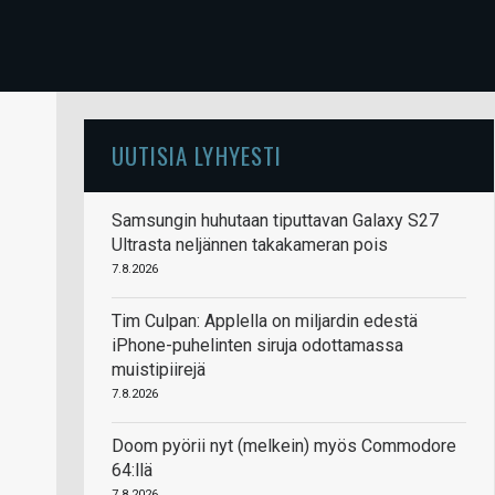
UUTISIA LYHYESTI
Samsungin huhutaan tiputtavan Galaxy S27
Ultrasta neljännen takakameran pois
7.8.2026
Tim Culpan: Applella on miljardin edestä
iPhone-puhelinten siruja odottamassa
muistipiirejä
7.8.2026
Doom pyörii nyt (melkein) myös Commodore
64:llä
7.8.2026