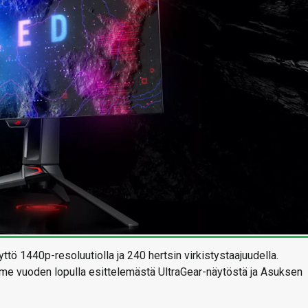
440p-resoluutiolla ja 240 hertsin virkistystaajuudella.
ime vuoden lopulla esittelemästä UltraGear-näytöstä ja Asuksen