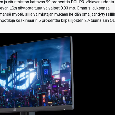
n ja värintoiston kattavan 99 prosenttia DCI-P3-väriavaruudesta 
levan LG:n näytöstä tutut vaivaiset 0,03 ms. Oman silauksensa
lmänsä myötä, sillä valmistajan mukaan heidän oma jäähdytyssiili
ötiloja keskimäärin 5 prosenttia kilpailijoiden 27-tuumaisiin O