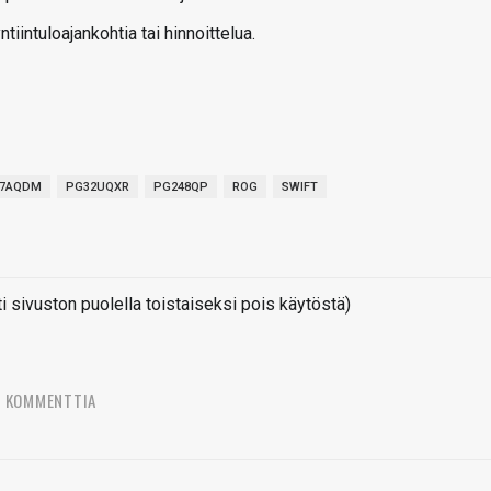
iintuloajankohtia tai hinnoittelua.
27AQDM
PG32UQXR
PG248QP
ROG
SWIFT
sivuston puolella toistaiseksi pois käytöstä)
7 KOMMENTTIA