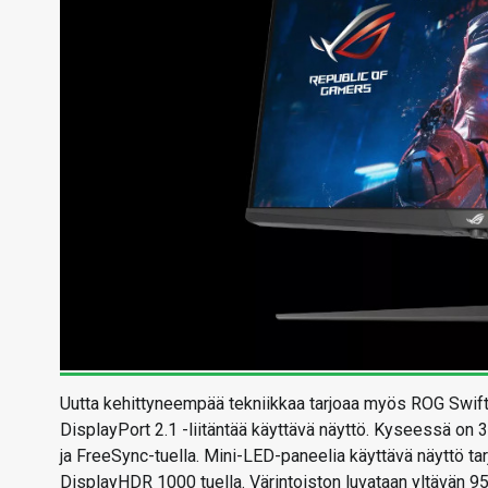
Uutta kehittyneempää tekniikkaa tarjoaa myös ROG Swif
DisplayPort 2.1 -liitäntää käyttävä näyttö. Kyseessä on 
ja FreeSync-tuella. Mini-LED-paneelia käyttävä näyttö ta
DisplayHDR 1000 tuella. Värintoiston luvataan yltävän 95 