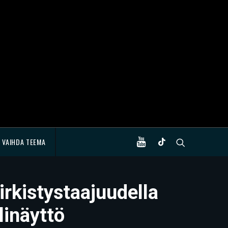
VAIHDA TEEMA
rkistystaajuudella
linäyttö