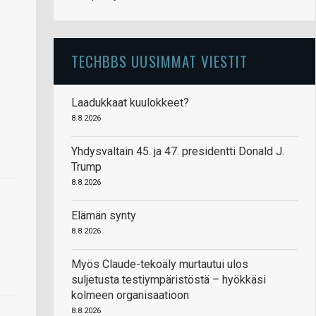
TECHBBS UUSIMMAT VIESTIT
Laadukkaat kuulokkeet?
8.8.2026
Yhdysvaltain 45. ja 47. presidentti Donald J.
Trump
8.8.2026
Elämän synty
8.8.2026
Myös Claude-tekoäly murtautui ulos
suljetusta testiympäristöstä – hyökkäsi
kolmeen organisaatioon
8.8.2026