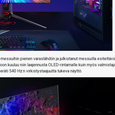
messuihin pienen varaslähdön ja julkistanut messuilla esiteltävi
toon kuuluu niin laajennusta OLED-rintamalle kuin myös valmistaj
eräti 540 Hz:n virkistystaajuutta tukeva näyttö.