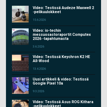
Video: Testissä Audeze Maxwell 2
-pelikuulokkeet
15.6.2026
Video: io-techin
messuosastoraportit Computex
2026 -tapahtumasta
3.6.2026
Video: Testissä Keychron K2 HE
All-Wood
13.4.2026
Uusi artikkeli & video: Testissä
Google Pixel 10a
9.3.2026
Video: Testissä Asus ROG Kithara
-pelikuulokkeet