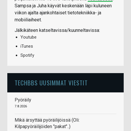
Sampsa ja Juha käyvät keskenään läpi kuluneen
viikon ajalta ajankohtaiset tietotekniikka- ja
mobiiliaiheet.
Jälkikäteen katseltavissa/kuunneltavissa:
Youtube
iTunes
Spotify
TECHBBS UUSIMMAT VIESTIT
Pyöräily
7.8.2026
Mikä ärsyttää pyöräilijöissä (Oli:
Kilpapyöräilijöiden "pakat"..)