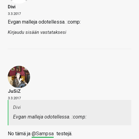
Divi
3.3.2017
Evgan malleja odotellessa. :comp:
Kirjaudu sisään vastataksesi
JuSiZ
3.3.2017
Divi
Evgan malleja odotellessa. :comp:
No tämä ja
@Sampsa
testejä.