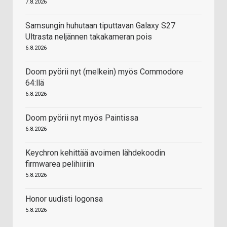
7.8.2026
Samsungin huhutaan tiputtavan Galaxy S27
Ultrasta neljännen takakameran pois
6.8.2026
Doom pyörii nyt (melkein) myös Commodore
64:llä
6.8.2026
Doom pyörii nyt myös Paintissa
6.8.2026
Keychron kehittää avoimen lähdekoodin
firmwarea pelihiiriin
5.8.2026
Honor uudisti logonsa
5.8.2026