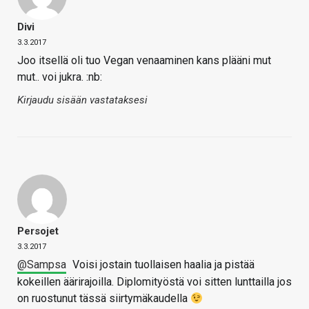
Divi
3.3.2017
Joo itsellä oli tuo Vegan venaaminen kans plääni mut
mut.. voi jukra. :nb:
Kirjaudu sisään vastataksesi
Persojet
3.3.2017
@Sampsa
Voisi jostain tuollaisen haalia ja pistää
kokeillen äärirajoilla. Diplomityöstä voi sitten lunttailla jos
on ruostunut tässä siirtymäkaudella