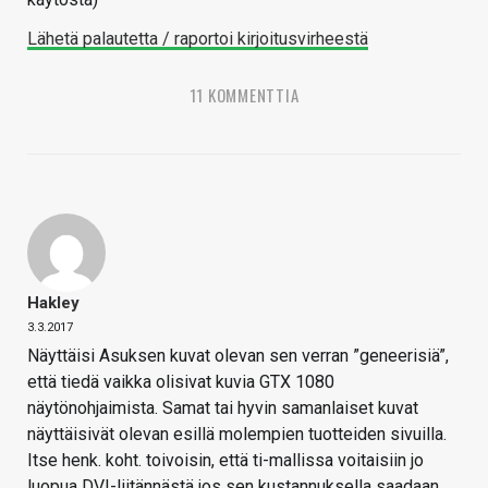
Lähetä palautetta / raportoi kirjoitusvirheestä
11 KOMMENTTIA
Hakley
3.3.2017
Näyttäisi Asuksen kuvat olevan sen verran ”geneerisiä”,
että tiedä vaikka olisivat kuvia GTX 1080
näytönohjaimista. Samat tai hyvin samanlaiset kuvat
näyttäisivät olevan esillä molempien tuotteiden sivuilla.
Itse henk. koht. toivoisin, että ti-mallissa voitaisiin jo
luopua DVI-liitännästä jos sen kustannuksella saadaan