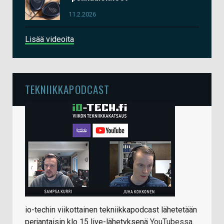
11.2.2026
Lisää videoita
TEKNIIKKAPODCAST
io-techin viikottainen tekniikkapodcast lähetetään
perjantaisin klo 15 live-lähetyksenä
YouTubessa
.