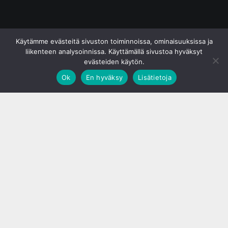
© S&J Media Oy
Käytämme evästeitä sivuston toiminnoissa, ominaisuuksissa ja
liikenteen analysoinnissa. Käyttämällä sivustoa hyväksyt
evästeiden käytön.
Ok
En hyväksy
Lisätietoja
;