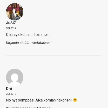
JuSiZ
3.3.2017
Classya kehiin… :hammer:
Kirjaudu sisään vastataksesi
Divi
3.3.2017
No nyt pomppas. Aika komian näkönen!