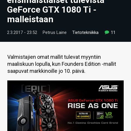
ARTIKKELIT
GeForce GTX 1080 Ti -
malleistaan
VIDEOT
TECHBBS
2.3.2017 - 23:52
Petrus Laine
Tietotekniikka
11
TIETOA
HINTA.FI
Valmistajien omat mallit tulevat myyntiin
maaliskuun lopulla, kun Founders Edition -mallit
KAUPPA
saapuvat markkinoille jo 10. päivä.
VAIHDA TEEMA
HAKU