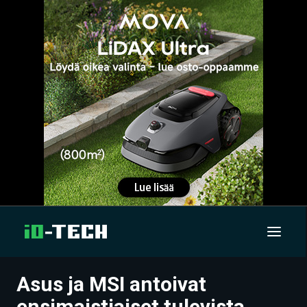
Asus ja MSI antoivat
UUTISET
ensimaistiaiset tulevista