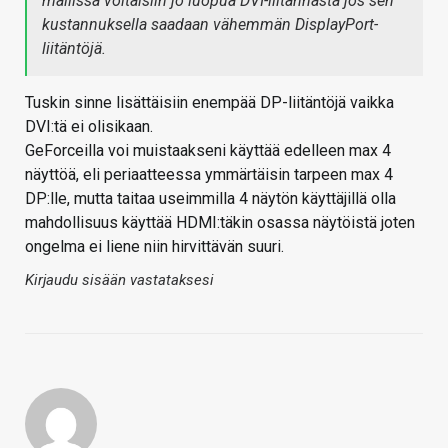
mallissa voitaisiin jo luopua DVI-liitännästä jos sen
kustannuksella saadaan vähemmän DisplayPort-
liitäntöjä.
Tuskin sinne lisättäisiin enempää DP-liitäntöjä vaikka
DVI:tä ei olisikaan.
GeForceilla voi muistaakseni käyttää edelleen max 4
näyttöä, eli periaatteessa ymmärtäisin tarpeen max 4
DP:lle, mutta taitaa useimmilla 4 näytön käyttäjillä olla
mahdollisuus käyttää HDMI:täkin osassa näytöistä joten
ongelma ei liene niin hirvittävän suuri.
Kirjaudu sisään vastataksesi